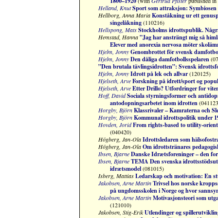
1800–1920
(with
Gertrud Pfister
published in
Helland, Knut
Sport som attraksjon: Symbiosen 
Hellborg, Anna Maria
Konståkning ur ett genuspe
singelåkning
(110216)
Hellspong, Mats
Stockholms idrottspublik. Någr
Hemstad, Hanna
”Jag har ansträngt mig så himl
Elever med anorexia nervosa möter skolämn
Hjelm, Jonny
Genombrottet för svensk damfotbo
Hjelm, Jonny
Den dåliga damfotbollsspelaren
(07
”Den brutala tävlingsidrotten”: Svensk idrott
Hjelm, Jonny
Idrott på lek och allvar
(120125)
Hjelseth, Arve
Forskning på idrett/sport og popu
Hjelseth, Arve
Etter Drillo? Utfordringer for viten
Hoff, David
S
ociala styrningsformer och antidopn
antodopningsarbetet inom idrotten
(041123
Horgby, Björn
Klassrivaler – Kamraterna och Sl
Horgby, Björn
Kommunal idrottspolitik under 19
Hovden, Jorid
From rights-based to utility-orien
(040420)
Högberg, Jan-Ola
Idrottsledaren som hälsofostr
Högberg, Jan-Ola
Om idrottstränares pedagogis
Ibsen, Bjarne
Danske Idrætsforeninger – den for
Ibsen, Bjarne
TEMA Den svenska idrottsstödsutre
idrætsmodel
(081015)
Isberg, Mattias
Ledarskap och motivation: En stud
Jakobsen, Arne Martin
Trivsel hos norske kropp
på ungdomsskolen i Norge og hvor sannsynli
Jakobsen, Arne Martin
Motivasjonsteori som utga
(121010)
Jakobsen, Stig-Erik
Utlendinger og spillerutviklin