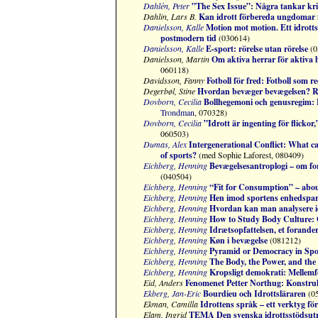
Dahlén, Peter
”The Sex Issue”: Några tankar kri
Dahlin, Lars B.
Kan idrott förbereda ungdomar för
Danielsson, Kalle
Motion mot motion. Ett idrottsp
postmodern tid
(030614)
Danielsson, Kalle
E-sport: rörelse utan rörelse
(0
Danielsson, Martin
Om aktiva herrar för aktiva 
060118)
Davidsson, Fanny
Fotboll för fred: Fotboll som r
Degerbøl, Stine
Hvordan bevæger bevægelsen? Ref
Dovborn, Cecilia
Bollhegemoni och genusregim: E
Trondman
, 070328)
Dovborn, Cecilia
”Idrott är ingenting för flickor
060503)
Dumas, Alex
Intergenerational Conflict: What can
of sports?
(med Sophie Laforest, 080409)
Eichberg, Henning
Bevægelsesantroplogi – om fo
(040504)
Eichberg, Henning
“Fit for Consumption” – about
Eichberg, Henning
Hen imod sportens enhedsparti
Eichberg, Henning
Hvordan kan man analysere i
Eichberg, Henning
How to Study Body Culture: 
Eichberg, Henning
Idrætsopfattelsen, et forander
Eichberg, Henning
Køn i bevægelse
(081212)
Eichberg, Henning
Pyramid or Democracy in Spor
Eichberg, Henning
The Body, the Power, and the 
Eichberg, Henning
Kropsligt demokrati: Mellemf
Eid, Anders
Fenomenet Petter Northug: Konstruk
Ekberg, Jan-Eric
Bourdieu och Idrottsläraren
(0
Ekman, Camilla
Idrottens språk – ett verktyg f
Elam, Ingrid
TEMA Den svenska idrottsstödsutr