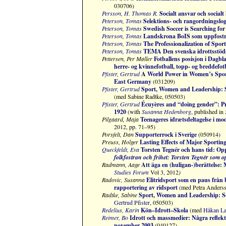
030706)
Persson, H. Thomas R.
Socialt ansvar och social
Peterson, Tomas
Selektions- och rangordningslo
Peterson, Tomas
Swedish Soccer is Searching for
Peterson, Tomas
Landskrona BoIS som uppfostri
Peterson, Tomas
The Professionalization of Spor
Peterson, Tomas
TEMA Den svenska idrottsstöd
Pettersen, Per Møller
Fotballens posisjon i Dagbl
herre- og kvinnefotball, topp- og breddefot
Pfister, Gertrud
A World Power in Women’s Spor
East Germany
(031209)
Pfister, Gertrud
Sport, Women and Leadership: S
(med Sabine Radtke, 050503)
Pfister, Gertrud
Écuyères and “doing gender”: Pr
1920
(with
Susanna
Hedenborg
,
published in
Pilgaard, Maja
Teenageres idrætsdeltagelse i mo
2012, pp. 71–95)
Porsfelt, Dan
Supporterrock i Sverige
(050914)
Preuss, Holger
Lasting Effects of Major Sportin
Queckfeldt, Eva
Torsten Tegnér och hans tid:
Opp
folkfostran och frihet: Torsten Tegnér som 
Radmann, Aage
Att äga en (huligan-)berättelse:
Studie
s Forum
Vol 3, 2012
)
Radovic, Susanna
Elitridsport som en paus från
rapportering av ridsport
(med Petra Anderss
Radtke,
Sabine
Sport, Women and Leadership: Se
Gertrud Pfister
, 050503)
Redelius, Karin
Kön–Idrott–Skola
(med
Håkan La
Reimer, Bo
Idrott och massmedier: Några reflekt
november 2003
(040127)