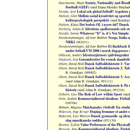
Nascimento, Paulo
Society, Nationality and Brazi
Football (GIEF)
(med Diana Mendes Machado 
Nevala, Arto
Lokal och global fotboll? Aspekter 
Nielsen, Glen
Mellem social kreativitet og sports
kulturpsykologisk perspektiv
(med
Reinhard
Nielsen, Klaus
Det bedste OL i nyere tid? Dansk e
Norberg, Johan R.
Idrottens spelberoende och st
Nordin, Sanna
Whatever “It” is, it’s Not Simple
Nordsetrønningen, Alf-Ivar Rabben
Norge, Italia 
NRK1
(061011)
Nordsetrønningen, Alf-Ivar Rabben
Et
flashback f
under fotball-VM 2006 i norsk dagspresse
(
Ohlsson, Anders
Idrottsstjärnors självbiografier
Olofsson, Eva
Genombrottet för svensk damfotbo
Olsen, David Holt
Dansk fodboldshistorie 1: Var
Olsen, David Holt
Dansk fodboldshistorie 2: Tab
B. Grønkjær, 090902)
Olsen, David Holt
Dansk fodboldshistorie 3: Acc
(med Allan B. Grønkjær, 091111)
Olsen, David Holt
Dansk fodboldshistorie 4:
På 
historie
(med Allan B. Grønkjær, 091216)
Osborn, Guy
The Role of Law within Sport
(med 
Ovin, Joakim
Kommersialiserad idealism: Förhåll
030706)
Palmén, Magnus
Matchanalys i fotboll: En studi
Pedersen, Inge Kryger
Doping fremmer et andet sp
Pedersen, Lise Warren
Dansk gymnastik- og idræ
slog amerikanske rødder
(051130)
Perenyi, Szilvia
Value Preferences of the Physica
Persson, Jens
Kommersialiserad idealism: Förhåll