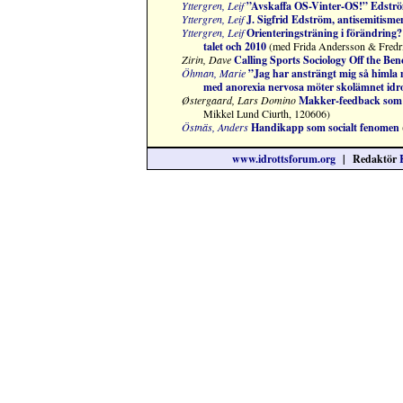
Yttergren, Leif
”Avskaffa OS-Vinter-OS!” Edströ
Yttergren, Leif
J. Sigfrid Edström, antisemitisme
Yttergren, Leif
Orienteringsträning i förändring?
talet och 2010
(med Frida Andersson & Fredri
Zirin, Dave
Calling Sports Sociology Off the Ben
Öhman, Marie
”Jag har ansträngt mig så himla 
med anorexia nervosa möter skolämnet idro
Østergaard, Lars Domino
Makker-feedback som et
Mikkel Lund Ciurth, 120606)
Östnäs, Anders
Handikapp som socialt fenomen
www.idrottsforum.org
| Redaktör