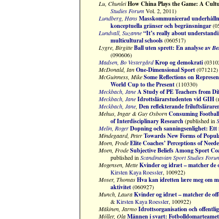
Lu, Chunlei
How China Plays the Game: A Cultur
Studies Forum
Vol. 2, 2011)
Lundberg, Hans
Masskommunicerad underhållnin
konceptuella gränser och begränsningar
(0
Lundvall, Suzanne
“It’s really about understand
multicultural schools
(060517)
Lygre, Birgitte
Ball uten sprett: En analyse av
Be
(090606)
Madsen, Bo Vestergård
Krop og demokrati
(0310
McDonald, Ian
One-Dimensional Sport
(071212)
McGuinness, Mike
Some Reflections on Represen
World Cup to the Present
(110330)
Meckbach, Jane
A Study of PE Teachers from Di
Meckbach, Jane
Idrottslärarstudenten vid GIH
(
Meckbach, Jane
,
Den reflekterande friluftslärare
Mehus, Ingar & Guy Osborn
Consuming Football:
of Interdisciplinary Research
(published in
S
Melin, Roger
Dopning och sanningsenlighet: Ett 
Mindegaard, Peter
Towards New Forms of Popula
Moen, Frode
Elite Coaches’ Perceptions of Need
Moen, Frode
Subjective Beliefs Among Sport C
published in
Scandinavian Sport Studies Foru
Mogensen, Mette
Kvinder og idræt – matcher de of
Kirsten Kaya Roessler
, 100922)
Moser, Thomas
Hva kan idretten lære meg om meg
aktivitet
(060927)
Munch, Laura
Kvinder og idræt – matcher de offe
&
Kirsten Kaya Roessler
, 100922)
Mäkinen, Jarmo
Idrottsorganisation och offentli
Möller, Ola
Männen i svart: Fotbolldomarteamet 