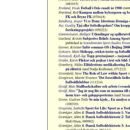
(081015)
Fretland, Frode
Fotball i Oslo rundt år 1900
(040
Frøyland, Rolf
Kampen mellom byborgeren og bond
FK och Bryne FK
(070418)
Fundberg, Jesper
Vi
vs
Dom: Idrottens förmåga o
Fur, Gunlög
Tjej eller fotbollsspelare? Om kropp, 
forskningsprojekt)
(050222)
Gammelsæter, Hallgeir
Utlendinger og spillerutvi
Garland, Kristin
Subjective Beliefs Among Spor
published in
Scandinavian Sport Studies Foru
Gerner, Kristian
Inför sommar-OS i Beijing 2008:
Goksøyr, Matti
Skihopp, cricket-tester og fotbal
Gotvassli, Kjell-Åge
Topp prestasjoner – rasjonalit
Grahn, Karin
Flickor och pojkar i text och bild:
Granberg, Niklas
Elitidrottens medikalisering E
på elitnivå
(med Nadja Korhonen, 071212)
Greenfield, Steve
The Role of Law within Sport
(
Gregersen, Martin Treumer
’Det forestillede fæll
fodboldklubber
(111214)
Greiff, Mats
Stallbackskultur och arbete i svens
Greiff, Mats
”Jag är nog lite som en mamma till
inom trav- och galoppsporterna
(med
Susan
Grene, Gudrun Tokle
Se min kjole... En analyse a
(100310)
Grujoska, Isabella
Sport for Life: Sport as a Too
Grønkjær, Allan B.
Dansk fodboldshistorie 1: Var
Grønkjær, Allan B.
Dansk fodboldshistorie 2: Ta
Holt Olsen, 090902)
Grønkjær, Allan B.
Dansk fodboldshistorie 3: Ac
(med David Holt Olsen, 091111)