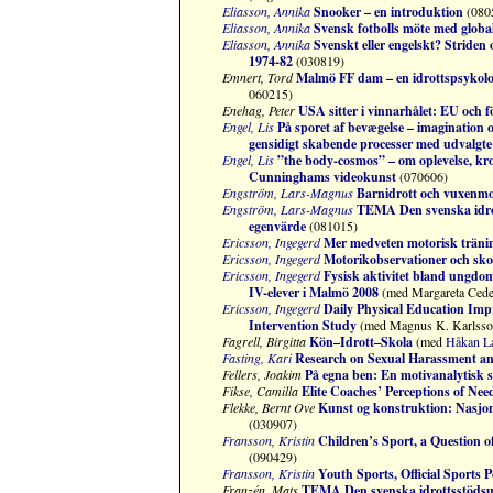
Eliasson, Annika
Snooker – en introduktion
(080
Eliasson, Annika
Svensk fotbolls möte med globa
Eliasson, Annika
Svenskt eller engelskt? Striden
1974-82
(030819)
Emnert, Tord
Malmö FF dam – en idrottspsykolog
060215)
Enehag, Peter
USA sitter i vinnarhålet: EU och fö
Engel, Lis
På sporet af bevægelse – imagination o
gensidigt skabende processer med udvalg
Engel, Lis
”the body-cosmos” – om oplevelse, kro
Cunninghams videokunst
(070606)
Engström, Lars-Magnus
Barnidrott och vuxenmot
Engström, Lars-Magnus
TEMA Den svenska idrot
egenvärde
(081015)
Ericsson, Ingegerd
Mer medveten motorisk träni
Ericsson, Ingegerd
Motorikobservationer och sko
Ericsson, Ingegerd
Fysisk aktivitet bland ungd
IV-elever i Malmö 2008
(med Margareta Cede
Ericsson, Ingegerd
Daily Physical Education Imp
Intervention Study
(med Magnus K. Karlsso
Fagrell, Birgitta
Kön–Idrott–Skola
(med
Håkan L
Fasting, Kari
Research on Sexual Harassment an
Fellers, Joakim
På egna ben: En motivanalytisk 
Fikse, Camilla
Elite Coaches’ Perceptions of Nee
Flekke, Bernt Ove
Kunst og konstruktion: Nasjon
(030907)
Fransson, Kristin
Children’s Sport, a Question 
(090429)
Fransson, Kristin
Youth Sports, Official Sports P
Franzén, Mats
TEMA Den svenska idrottsstödsut