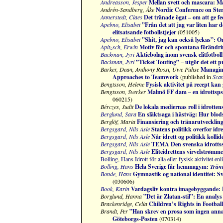
Andreasson, Jesper
Mellan svett och mascara: Mask
Andrén-Sandberg, Åke
Nordic Conference on Ste
Annerstedt, Claes
Det tränade ögat – om att ge fe
Apelmo, Elisabet
”Från det att jag var liten har 
elitsatsande fotbollstjejer
(051005)
Apelmo, Elisabet
”Shit, jag kan också lyckas”: 
Apitzsch, Erwin
Motiv för och spontana förändring
Backman, Jyri
Aktiebolag inom svensk elitfotboll
Backman, Jyri
”Ticket Touting” – utgör det ett 
Barker, Dean, Anthony Rossi, Uwe Pühse
Managing
Approaches to Teamwork
(published in
Scan
Bengtsson, Helene
Fysisk aktivitet på recept kan 
Bengtsson, Sverker
Malmö FF dam – en idrottspsy
060215)
Bérczes, Judit
De lokala mediernas roll i idrotten
Berglund, Sara
En släktsaga i hästväg: Hur blod
Berglöf, Maria
Finansiering och tränarutveckling 
Bergsgard, Nils Asle
Statens politikk overfor idre
Bergsgard, Nils Asle
Når idrett og politikk kollid
Bergsgard, Nils Asle
TEMA Den svenska idrottsst
Bergsgard, Nils Asle
Eliteidrettens virvelstrømm
Bolling, Hans
Idrott för alla eller fysisk aktivitet e
Bolling, Hans
Hela Sverige får hemmagym:
Trän
Bonde, Hans
Gymnastik og national identitet: 
(030606)
Book, Karin
Vardagsliv kontra imagebyggande: Pl
Borglund, Hanna
”Det är Zlatan-stil”: En analys 
Brackenridge, Celia
Children’s Rights in Footbal
Brandt, Per
”Han skrev en prosa som ingen annan 
Göteborgs-Posten
(070314)