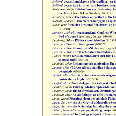
Kolfjord, Ingela
Landskrona i förvandling – en i
Kolfjord, Ingela
Kan idrotten vara brottsreduce
Korhonen, Nadja
Elitidrottens medikalisering: 
på elitnivå
(med Niklas Granberg, 071212)
Kronberg, Marie
The Future of Football in the 
Kulseng, Anders B.
Om merkevarebygging i sport
Kural, René
Mere liv i kirkerne! Vil idræts- og 
(070516)
Laforest, Sophie
Intergenerational Conflict: What
field of sports?
(med Alex Dumas, 080409)
Lambertz, Göran
Rättvisa inom idrotten
(110309
Larsson, Håkan
Idrottens genus
(030622)
Larsson, Håkan
Kön–Idrott–Skola
(med Birgitta 
Larsson, Håkan
Idrott och hälsa i framtiden – st
Leback, Hanna
Kriskommunikation eller kris i 
skatteskandal
(091021)
Lindblad, Johan
Ledarskap och motivation: En stu
Lindfelt, Mikael
Idrottsetikens ständiga balansgång
pers
pektiv
(030606)
Lindfelt, Mikael
Idrott, människosyn och religion
postmoderna höjder
(050503)
Lindfelt, Mikael
Som dialogintresserad gäst i Tor
Lindkvist, Jonas
Fairway: Medias representation
Lindkvist, Jonas
Bland idrottare och idrottningar
Lindstedt, Inger
Användningen av affektiva namn
Linna, Kyösti
Föreningsidrott och alkohol: Finlan
Lippe, Gerd
von der
An Orgy of a Masculine Sca
Lippe, Gerd
von der
Kvinnelige fotballspillere har
Loland, Sigmund
Kroppssyn, idrett og mosjon
(0
Loland, Sigmund
Technology in Sport: Three Ide