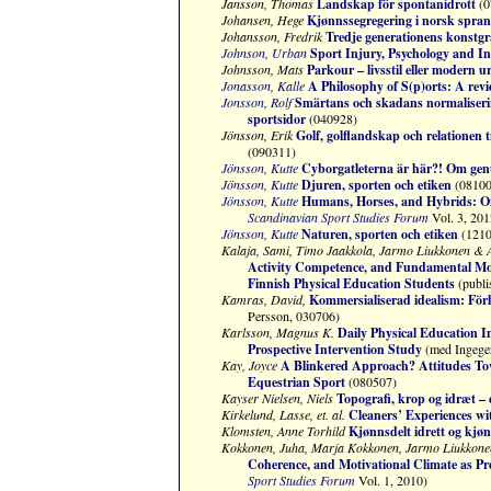
Jansson, Thomas
Landskap för spontanidrott
(0
Johansen, Hege
Kjønnssegregering i norsk spra
Johansson, Fredrik
Tredje generationens konstgr
Johnson, Urban
Sport Injury, Psychology and In
Johnsson, Mats
Parkour – livsstil eller modern ur
Jonasson, Kalle
A Philosophy of S(p)orts: A rev
Jonsson, Rolf
Smärtans och skadans normaliserin
sportsidor
(040928)
Jönsson, Erik
Golf, golflandskap och relationen
(090311)
Jönsson, Kutte
Cyborgatleterna är här?! Om genu
Jönsson, Kutte
Djuren, sporten och etiken
(08100
Jönsson, Kutte
Humans, Horses, and Hybrids: On 
Scandinavian Sport Studies Forum
Vol. 3, 201
Jönsson, Kutte
Naturen, sporten och etiken
(1210
Kalaja, Sami, Timo Jaakkola, Jarmo Liukkonen & 
Activity Competence, and Fundamental Move
Finnish Physical Education Students
(publi
Kamras, David,
Kommersialiserad idealism: Förhå
Persson, 030706)
Karlsson, Magnus K.
Daily Physical Education 
Prospective Intervention Study
(med Ingeger
Kay, Joyce
A Blinkered Approach? Attitudes Tow
Equestrian Sport
(080507)
Kayser Nielsen, Niels
Topografi, krop og idræt – 
Kirkelund, Lasse, et. al.
Cleaners’ Experiences w
Klomsten, Anne Torhild
Kjønnsdelt idrett og kjø
Kokkonen, Juha, Marja Kokkonen, Jarmo Liukkone
Coherence, and Motivational Climate as Pr
Sport Studies Forum
Vol. 1, 2010)