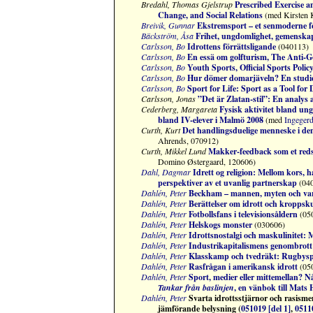
Bredahl, Thomas Gjelstrup
Prescribed Exercise a
Change, and Social Relations
(med Kirsten 
Breivik, Gunnar
Ekstremsport – et senmoderne 
Bäckström, Åsa
Frihet, ungdomlighet, gemenska
Carlsson, Bo
Idrottens förrättsligande
(040113)
Carlsson, Bo
En essä om golfturism, The Anti
Carlsson, Bo
Youth Sports, Official Sports Polic
Carlsson, Bo
Hur dömer domarjäveln? En studie 
Carlsson, Bo
Sport for Life: Sport as a Tool for
Carlsson, Jonas
”Det är Zlatan-stil”: En analys a
Cederberg, Margareta
Fysisk aktivitet bland u
bland IV-elever i Malmö 2008
(med
Ingegerd
Curth, Kurt
Det handlingsduelige menneske i de
Ahrends, 070912)
Curth, Mikkel Lund
Makker-feedback som et redsk
Domino Østergaard, 120606)
Dahl, Dagmar
Idrett og religion: Mellom kors, 
perspektiver av et uvanlig partnerskap
(040
Dahlén, Peter
Beckham – mannen, myten och va
Dahlén, Peter
Berättelser om idrott och kroppsk
Dahlén, Peter
Fotbollsfans i televisionsåldern
(05
Dahlén, Peter
Helskogs monster
(030606)
Dahlén, Peter
Idrottsnostalgi och maskulinitet: M
Dahlén, Peter
Industrikapitalismens genombrott
Dahlén, Peter
Klasskamp och tvedräkt: Rugbyspor
Dahlén, Peter
Rasfrågan i amerikansk idrott
(05
Dahlén, Peter
Sport, medier eller mittemellan? N
Tankar från baslinjen
, en vänbok till Mats 
Dahlén, Peter
Svarta idrottsstjärnor och rasis
jämförande belysning (
051019 [del 1]
,
05110