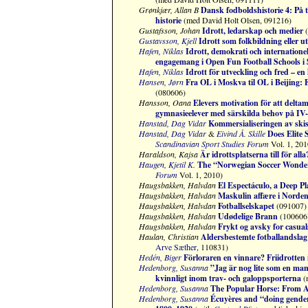
Grønkjær, Allan B
Dansk fodboldshistorie 4:
På 
historie
(med David Holt Olsen, 091216)
Gustafsson, Johan
Idrott, ledarskap och medier
(
Gustavsson, Kjell
Idrott som folkbildning eller 
Hafen, Niklas
Idrott, demokrati och internationel
engagemang i Open Fun Football Schools i
Hafen, Niklas
Idrott för utveckling och fred – en 
Hansen, Jørn
Fra OL i Moskva til OL i Beijing:
(080606)
Hansson, Oana
Elevers motivation för att delta
gymnasieelever med särskilda behov på IV
Hanstad, Dag Vidar
Kommersialiseringen av ski
Hanstad, Dag Vidar
&
Eivind Å
.
Skille
Does Elite
Scandinavian Sport Studies Forum
Vol. 1, 201
Haraldson, Kajsa
Är idrottsplatserna till för alla
Haugen, Kjetil K.
The “Norwegian Soccer Wonde
Forum
Vol. 1, 2010)
Haugsbakken, Halvdan
El Espectáculo, a Deep P
Haugsbakken, Halvdan
Maskulin affære i Nordens
Haugsbakken, Halvdan
Fotballselskapet
(091007)
Haugsbakken, Halvdan
Udødelige Brann
(100606
Haugsbakken, Halvdan
Frykt og avsky for casual
Haulan, Christian
Aldersbestemte fotballandslag i
Arve Sæther
, 110831)
Hedén, Biger
Förloraren en vinnare? Friidrotten i
Hedenborg, Susanna
”Jag är nog lite som en ma
kvinnligt inom trav- och galoppsporterna
(
Hedenborg, Susanna
The Popular Horse: From A
Hedenborg, Susanna
Écuyères and “doing gender