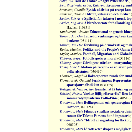
Sund, Bill
Tour de France – några reflektioner
(0
Swartling-Widerström, Katarina
Kroppen i grund
Svensson, Camilla
Fysisk aktivitet på recept kan 
Svensson, Thomas
Idrott, ledarskap och medier
(
Sæther, Stig Arve
Spilletid for talenter i norsk to
Sæther, Stig Arve
Aldersbestemte fotballandslag i 
Haulan, 110831)
Tamburrini, Claudio
Educational or genetic bluep
Tangen, Jan Ove
Tause forventninger og taus ku
brukere
(031111)
Tangen, Jan Ove
Forskning på demokrati og makt i
Taylor, Matthew
Politics and the People’s Game: 
Taylor, Matthew
Football, Migration and Globaliz
Thiborg, Jesper
Fotbollsspelares moral
(051116)
Thiborg, Jesper
Gårdagens nördar – morgondagen
Thing, Lone F.
Motion på recept – er en svær pill
velfærdsstaten
(050419)
Thomsen, Ragnhild
Boksesporten runde for rund
Tinmannsvik, Gunhild
Jernkvinnen: Representasj
sportsjournalistikken
(031125)
Toftegaard, Nielsen, Jan
Kunsten at få børn og un
Tolvhed, Helena
Vacker, löjlig eller seriös? Den 
sommarolympiaderna 1948–1964
(040518)
Trondman, Mats
Bollhegemoni och genusregim: En
Dovborn
, 070328)
Trondman, Mats
Filmade straffars sociala ordni
ramen för Talcott Parsons handlingsteori
(0
Trondman, Mats
”Idrott är ingenting för flickor
060503)
Trondman, Mats
Idrottsvetenskapens möjlighet: 