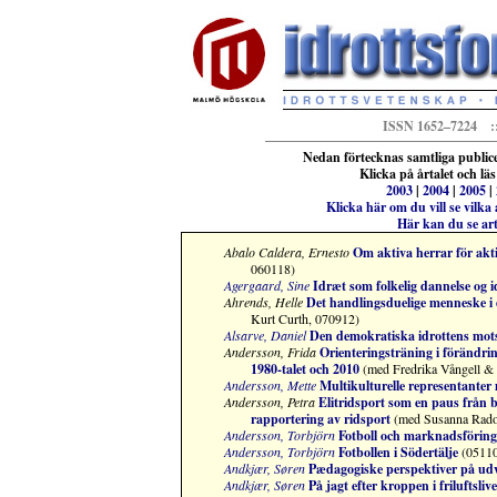
ISSN 1652–7224 ::
Nedan förtecknas samtliga publicer
Klicka på årtalet och l
2003
|
2004
|
2005
|
Klicka här om du vill se vilka
Här kan du se art
Abalo Caldera, Ernesto
Om aktiva herrar för akt
060118)
Agergaard, Sine
Idræt som folkelig dannelse og 
Ahrends, Helle
Det handlingsduelige menneske i
Kurt Curth, 070912)
Alsarve, Daniel
Den demokratiska idrottens mots
Andersson, Frida
Orienteringsträning i förändri
1980-talet och 2010
(med Fredrika Vångell &
Andersson, Mette
Multikulturelle representanter 
Andersson, Petra
Elitridsport som en paus från 
rapportering av ridsport
(med Susanna Rado
Andersson, Torbjörn
Fotboll och marknadsföring
Andersson, Torbjörn
Fotbollen i Södertälje
(05110
Andkjær, Søren
Pædagogiske perspektiver på udvi
Andkjær, Søren
På jagt efter kroppen i friluftsli