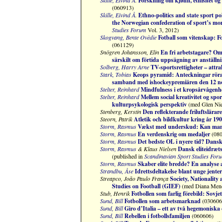
Skille, Eivind Å
.
Forskning om kjønn, etnisitet og 
(060913)
Skille, Eivind Å
.
Ethno-politics and state sport p
the Norwegian confederation of sport’s mono
Studies Forum
Vol. 3, 2012)
Skogvang, Bente Ovèdie
Fotball som vitenskap: Fo
(061129)
Snögren Johansson, Elin
En fri arbetstagare? Om 
särskilt om förtida uppsägning av anställn
Solberg, Harry Arne
TV-sportsrettigheter – attra
Stark, Tobias
Keops pyramid:
Anteckningar röra
samband med ishockeypremiären den 12 n
Stelter, Reinhard
Mindfulness i et kropsårvågenh
Stelter, Reinhard
Mellem social kreativitet og spo
kulturpsykologisk perspektiv
(med Glen Nie
Stenberg, Kerstin
Den reflekterande friluftslärar
Steorn, Patrik
Atletik och bildkultur kring år 1
Storm, Rasmus
Vækst med underskud: Kan man l
Storm, Rasmus
En verdenskrig om medaljer
(080
Storm, Rasmus
Det bedste OL i nyere tid? Dansk 
Storm, Rasmus
& Klaus Nielsen
Dansk eliteidræt
(published in
Scandinavian Sport Studies For
Storm, Rasmus
Skaber elite bredde? En analyse 
Strandbu, Åse
Idrettsdeltakelse blant unge jen
Streapco, João Paulo França
Society, Nationality
Studies on Football (GIEF)
(med Diana Mend
Stub, Henrik
Fotbollen som farlig förebild: Sovj
Sund, Bill
Fotbollen som arbetsmarknad
(030606
Sund, Bill
Giro d’Italia – ett av två hegemoniska
Sund, Bill
Rebellen i fotbollsfamiljen
(060606)