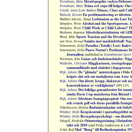
Trondman, Mats
Skrattspegelns vackra förlorare:
Trondman, Mats
Träna
och
supa till helgen: Om f
Ulseth, Anne-Lene Bakken
Fitness, Class and Cult
Walseth, Kristin
En problematisering av idretten 
Walther-Ahrens, Tanja
Lesbianism as the Last Ta
Vamplew, Wray
Alcohol and the Sportsperson: 
Vamplew, Wray
Child Work or Child Labour? Th
Wedman, Ingemar
Idrottslärarstudenten vid GI
Weed, Mike
Sports Tourism and the Development
van Veen, Ewoud
Samba mot maskinfotball: Nasjon
Vettenniemi, Erkki
Paradise (Totally) Lost: Kalevi
Vettenniemi, Erkki
Paavo Nurmi’s Posthumous Dop
Journalism
(
published in
Scandinavian Sport
Wickman, Kim
Genus och funktionshinder: Någr
Widholm, Christian
Släggkastaren, trestegshoppa
sammanflätade med etnicitet i dagspresse
Wijk, Johnny
De ”glömda” mästerskapen i Oslo 1
krigets slut och om medaljerna som Arne An
Wijk, Johnny
Om idrott, kropp, diskurser och nati
konstruktioner av verkligheten?
(091125)
Wijk, Johnny
Det folkliga genombrottet för tenn
sända Davis Cup-matcherna från Båstad i b
Wijk, Johnny
Idrottens framgångsspiral: Om ors
och svensk golf och deras parallella framgå
Vilhelmsson, Helena
Badmintonkjolar och fotlyft: 
Winther, Helle
Kropskontakt i spændingsfeltet m
Winther, Helle
Bevægelsespsykologi – om identite
Vångell, Fredrika
Orienteringsträning i förändrin
talet och 2010
(med Frida Andersson &
Leif 
Yrlid, Rolf
Med ”Bang” till Berlinolympiaden 19