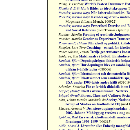
Riling, Y. Predrag
World’s Fastest Drummer: E
Ringfjord, Britt-Marie
Bilder av idrottskroppen
(
Roessler, Kirsten Kaya
Når kriser skal tackles: B
Roessler, Kirsten Kaya
Kvinder og idræt – matcher
Mogensen & Laura Munch, 100922)
Roessler, Kirsten Kaya
Prescribed Exercise and Be
and Social Relations
(med Thomas Gjelstrup 
Roscher, Monika
Forming of Aesthetic Judgemen
Roscher, Monika
Gender as Experience: Transcen
Rommetvedt, Hilmar
Når idrett og politikk kollid
Ronglan, Lars Tore
Coaching – en sak for idretts
Rotter Nilsson, Pascal
Tredje generationens konst
Sahlgren, Ola
Matchanalys i fotboll: En studie 
Sandahl, Björn
Dopningsfrågan i historisk belys
Sandahl, Björn
Hur dopningen blev ett samhällsp
utifrån två fallstudier
(080606)
Sandahl, Björn
Idrottsämnet och de materiella 
Sandahl, Björn
Idrottsämnet som samhällets speg
USA under 1900-talets andra hälft
(051019
Schenker, Katarina
För en kritisk didaktik inom 
Seippel, Ørnulf
Idrett i sivilsamfunnet: Nettverk, 
Seippel, Ørnulf
Fitness, Class and Culture: Socia
Silva, Diana
Mendes Machado da
Society, Nationa
Group of Studies on Football (GIEF)
(med J
Sjursen, Åsmund V.
Den store dopingskandalen: E
2002, Johann Mühlegg og
Verdens Gang
(0
Sjöblom, Paul
En svensk idrottsmodell i markna
föreningar 1970–1999
(060315)
Skille, Eivind Å
.
Idrett for alle: Enhetlig mangfold 