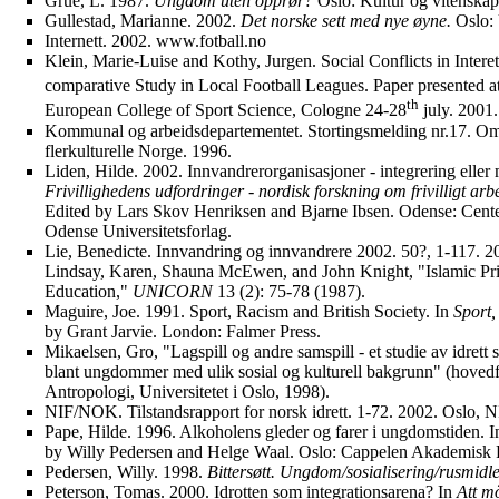
Grue, L. 1987.
Ungdom uten opprør?
Oslo: Kultur og vitenskap
Gullestad, Marianne. 2002.
Det norske sett med nye øyne.
Oslo: 
Internett. 2002. www.fotball.no
Klein, Marie-Luise and Kothy, Jurgen. Social Conflicts in Intere
comparative Study in Local Football Leagues. Paper presented at
th
European College of Sport Science, Cologne 24-28
july. 2001.
Kommunal og arbeidsdepartementet. Stortingsmelding nr.17. Om
flerkulturelle Norge. 1996.
Liden, Hilde. 2002. Innvandrerorganisasjoner - integrering eller 
Frivillighedens udfordringer - nordisk forskning om frivilligt arbe
Edited by Lars Skov Henriksen and Bjarne Ibsen. Odense: Center fo
Odense Universitetsforlag.
Lie, Benedicte. Innvandring og innvandrere 2002. 50?, 1-117. 200
Lindsay, Karen, Shauna McEwen, and John Knight, "Islamic Pri
Education,"
UNICORN
13 (2): 75-78 (1987).
Maguire, Joe. 1991. Sport, Racism and British Society. In
Sport,
by Grant Jarvie. London: Falmer Press.
Mikaelsen, Gro, "Lagspill og andre samspill - et studie av idrett
blant ungdommer med ulik sosial og kulturell bakgrunn" (hovedf
Antropologi, Universitetet i Oslo, 1998).
NIF/NOK. Tilstandsrapport for norsk idrett. 1-72. 2002. Oslo,
Pape, Hilde. 1996. Alkoholens gleder og farer i ungdomstiden. 
by Willy Pedersen and Helge Waal. Oslo: Cappelen Akademisk 
Pedersen, Willy. 1998.
Bittersøtt. Ungdom/sosialisering/rusmidle
Peterson, Tomas. 2000. Idrotten som integrationsarena? In
Att m