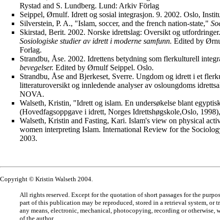
Rystad and S. Lundberg. Lund: Arkiv Förlag
Seippel, Ørnulf. Idrett og sosial integrasjon. 9. 2002. Oslo, Insti
Silverstein, P. A., "Islam, soccer, and the french nation-state,"
Soc
Skirstad, Berit. 2002. Norske idrettslag: Oversikt og utfordringer
Sosiologiske studier av idrett i moderne samfunn.
Edited by Ørnu
Forlag.
Strandbu, Åse. 2002. Idrettens betydning som flerkulturell integ
bevegelser.
Edited by Ørnulf Seippel. Oslo.
Strandbu, Åse and Bjerkeset, Sverre. Ungdom og idrett i et flerk
litteraturoversikt og innledende analyser av osloungdoms idrettsak
NOVA.
Walseth, Kristin, "Idrett og islam. En undersøkelse blant egyptis
(Hovedfagsoppgave i idrett, Norges Idrettshøgskole,Oslo, 1998)
Walseth, Kristin and Fasting, Kari. Islam's view on physical acti
women interpreting Islam. International Review for the Sociolo
2003.
Copyright © Kristin Walseth 2004.
All rights reserved. Except for the quotation of short passages for the purpo
part of this publication may be reproduced, stored in a retrieval system, or 
any means, electronic, mechanical, photocopying, recording or otherwise, w
of the author.