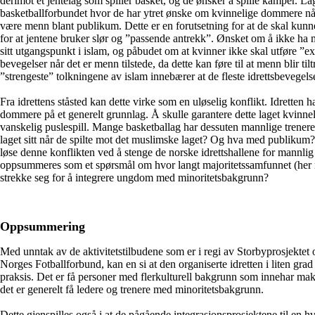
derimot et jentelag som spiller basket, og de ønsker å spille kamper. La
basketballforbundet hvor de har ytret ønske om kvinnelige dommere når d
være menn blant publikum. Dette er en forutsetning for at de skal kunne d
for at jentene bruker slør og ”passende antrekk”. Ønsket om å ikke ha m
sitt utgangspunkt i islam, og påbudet om at kvinner ikke skal utføre ”exc
bevegelser når det er menn tilstede, da dette kan føre til at menn blir ti
”strengeste” tolkningene av islam innebærer at de fleste idrettsbevegels
Fra idrettens ståsted kan dette virke som en uløselig konflikt. Idretten ha
dommere på et generelt grunnlag. Å skulle garantere dette laget kvinnel
vanskelig puslespill. Mange basketballag har dessuten mannlige trenere, 
laget sitt når de spilte mot det muslimske laget? Og hva med publikum?
løse denne konflikten ved å stenge de norske idrettshallene for mannl
oppsummeres som et spørsmål om hvor langt majoritetssamfunnet (her re
strekke seg for å integrere ungdom med minoritetsbakgrunn?
Oppsummering
Med unntak av de aktivitetstilbudene som er i regi av Storbyprosjektet 
Norges Fotballforbund, kan en si at den organiserte idretten i liten grad r
praksis. Det er få personer med flerkulturell bakgrunn som innehar makt
det er generelt få ledere og trenere med minoritetsbakgrunn.
Dette gjenspilles også i at de pågående integrasjonsprosjektene til en hv