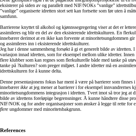
eksisterer på siden av og parallelt med NIF/NOKs ”vanlige” idrettstilb
”vanlige” organiserte idretten stort sett kan fortsette som før uten å måtte
samfunn.
Barrierene knyttet til alkohol og kjønnssegregering viser at det er lettere 
assimileres og blir en del av den eksisterende idrettskulturen. En flerkult
innebærer derimot at en ikke kan forvente at minoritetsungdommen gir sl
og assimileres inn i eksisterende idrettskulturer.
Jeg har i denne sammenheng forsøkt å gi et generelt bilde av idretten. I p
variasjon innad idretten, som for eksempel mellom ulike idretter. Innen
flere klubber som kan regnes som flerkulturelle både med tanke på ut
tanke på ?kulturen? som preger miljøet. I andre idretter må en assimilere
idrettskulturen for å kunne delta.
Denne presentasjonens fokus har ment å være på barrierer som finnes i 
innebærer
ikke
at jeg mener at barrierer i for eksempel innvandrernes kj
minoritetsungdommens integrasjon i idretten. Tvert imot så tror jeg at di
bilde av idrettens foreløpige begrensninger. Å kunne håndtere disse prob
NIF/NOK og for andre organisasjoner som ønsker å legge til rette for 
flere
ungdommer med minoritetsbakgrunn.
References