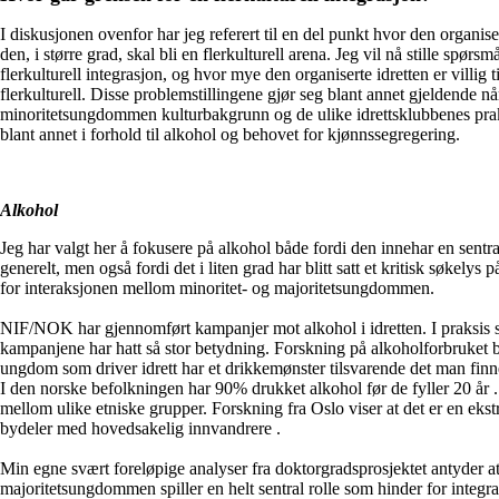
I diskusjonen ovenfor har jeg referert til en del punkt hvor den organise
den, i større grad, skal bli en flerkulturell arena. Jeg vil nå stille spør
flerkulturell integrasjon, og hvor mye den organiserte idretten er villig t
flerkulturell. Disse problemstillingene gjør seg blant annet gjeldende n
minoritetsungdommen kulturbakgrunn og de ulike idrettsklubbenes prak
blant annet i forhold til alkohol og behovet for kjønnssegregering.
Alkohol
Jeg har valgt her å fokusere på alkohol både fordi den innehar en sentr
generelt, men også fordi det i liten grad har blitt satt et kritisk søkelys
for interaksjonen mellom minoritet- og majoritetsungdommen.
NIF/NOK har gjennomført kampanjer mot alkohol i idretten. I praksis ser
kampanjene har hatt så stor betydning. Forskning på alkoholforbruket 
ungdom som driver idrett har et drikkemønster tilsvarende det man fin
I den norske befolkningen har 90% drukket alkohol før de fyller 20 år .
mellom ulike etniske grupper. Forskning fra Oslo viser at det er en eks
bydeler med hovedsakelig innvandrere .
Min egne svært foreløpige analyser fra doktorgradsprosjektet antyder 
majoritetsungdommen spiller en helt sentral rolle som hinder for integr