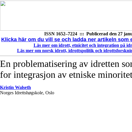
ISSN 1652–7224 ::: Publicerad den
27 janu
Klicka här om du vill se och ladda ner artikeln som en
Läs mer om idrott, etnicitet och integration på id
Läs mer om norsk idrott, idrottspolitik och idrottsforskn
En problematisering av idretten s
for integrasjon av etniske minorite
Kristin Walseth
Norges Idrettshøgskole, Oslo