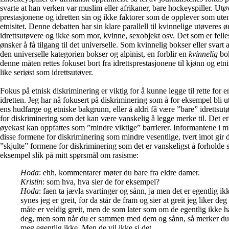
svarte at han verken var muslim eller afrikaner, bare hockeyspiller. Ut
prestasjonene og idretten sin og ikke faktorer som de opplever som ut
etnisitet. Denne debatten har sin klare parallell til kvinnelige utøveres
idrettsutøvere og ikke som mor, kvinne, sexobjekt osv. Det som er felles
ønsker å få tilgang til det universelle. Som kvinnelig bokser eller svart a
den universelle kategorien bokser og alpinist, en forblir en
kvinnelig
bo
denne måten rettes fokuset bort fra idrettsprestasjonene til kjønn og etnisi
like seriøst som idrettsutøver.
Fokus på etnisk diskriminering er viktig for å kunne legge til rette for e
idretten.
Jeg har nå fokusert på diskriminering som å for eksempel bli uts
ens hudfarge og etniske bakgrunn, eller å aldri få være ”bare” idrettsutø
for diskriminering som det kan være vanskelig å legge merke til. Det er
øyekast kan oppfattes som ”mindre viktige” barrierer. Informantene i m
disse formene for diskriminering som mindre vesentlige, tvert imot gir de
”skjulte” formene for diskriminering som det er vanskeligst å forholde s
eksempel slik på mitt spørsmål om rasisme:
Hoda
: ehh, kommentarer møter du bare fra eldre damer.
Kristin
: som hva, hva sier de for eksempel?
Hoda
: faen ta jævla svartinger og sånn, ja men det er egentlig i
synes jeg er greit, for da står de fram og sier at greit jeg liker de
måte er veldig greit, men de som later som om de egentlig ikke
deg, men som når du er sammen med dem og sånn, så merker du 
meg egentlig ikke. Men de vil ikke si det
.