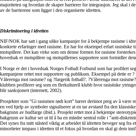
majoriteten og hvordan de skaper barrierer for integrasjon. Jeg skal i 
av de barrierene som ligger i den organiserte idretten.
Diskriminering i idretten
NIF/NOK har satt i gang ulike kampanjer for å bekjempe rasisme i idret
konkrete erfaringer med rasisme. En har for eksempel erfart rasistiske t
motspillere. Det kan virke som om denne formen for rasisme forsterkes
hovedsak er motspillere og motspillernes supportere som formidler den
I Norge er det i hovedsak Norges Fotball Forbund som har profilert 
kampanjene rettet mot supportere og publikum. Eksempel på dette er ? 
Vålerenga mot rasisme? og ?fargerik fotball?. ?Vålerenga mot rasisme? 
klubben profilerer seg som en flerkulturell klubb hvor rasistiske ytring
blir sanksjonert (internett, 2002).
Prosjekter som ”Gi rasismen rødt kort” bærer derimot preg av å være rel
en ved hjelp av symboler signaliserer at en tar avstand fra den klassis
bakgrunn av hudfarge (ibid.). Prosjekt rettet mot å bekjempe stereotypi
bakgrunn av kultur ser ut til å ha en mindre sentral rolle i ”anti-diskrimi
Det synes fra mitt ståsted viktig at arbeidet til idretten beveger seg fra 
minoriteter innpass i idretten til et fokus på hvordan en skal gi dem innfl