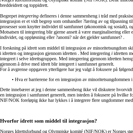
breddeidrett og toppidrett.
Begrepet
integrering
defineres i denne sammenheng i tråd med praksise
integrasjon er et vidt begrep som omhandler ?læring av og tilpasning ti
prosesser som knytter individet til samfunnet (økonomisk og sosialt), og 
Motsatsen til integrering blir gjerne ansett å være marginalisering eller 
individet, og oppløsning eller ?anomi? når det gjelder samfunnet? .
I forskning på idrett som middel til integrasjon av minoritetsungdom ski
i idretten og integrasjon gjennom idretten . Med integrering
i
idretten m
integrert i selve idrettsgruppen. Med integrering gjennom idretten hen
gjennom å drive med idrett blir integrert i samfunnet generelt.
For å avgrense oppgaven ytterligere har jeg valgt å fokusere på følgend
• Hva er barrierene for en integrasjon av minoritetsungdommen i 
Dette innebærer at jeg i denne sammenheng ikke vil diskutere hvorvidt del
en integrasjon i samfunnet generelt, men isteden å fokusere på hvilke fo
NIF/NOK foreløpig ikke har lykkes i å integrere flere ungdommer med
Hvorfor idrett som middel til integrasjon?
Norges Idrettsforbund og Olympiske komité (NIF/NOK) er Norges størs