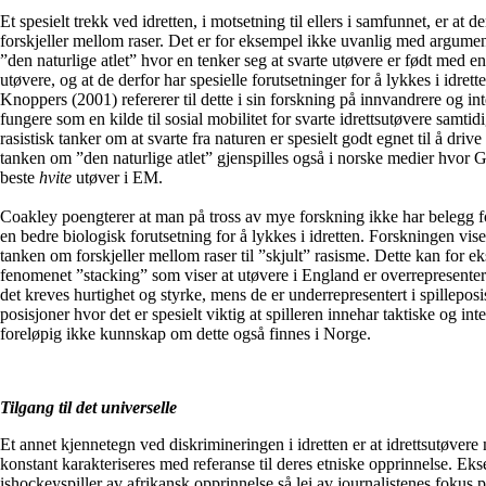
Et spesielt trekk ved idretten, i motsetning til ellers i samfunnet, er at de
forskjeller mellom raser. Det er for eksempel ikke uvanlig med argum
”den naturlige atlet” hvor en tenker seg at svarte utøvere er født med 
utøvere, og at de derfor har spesielle forutsetninger for å lykkes i idre
Knoppers (2001) refererer til dette i sin forskning på innvandrere og int
fungere som en kilde til sosial mobilitet for svarte idrettsutøvere samti
rasistisk tanker om at svarte fra naturen er spesielt godt egnet til å driv
tanken om ”den naturlige atlet” gjenspilles også i norske medier hvor 
beste
hvite
utøver i EM.
Coakley poengterer at man på tross av mye forskning ikke har belegg fo
en bedre biologisk forutsetning for å lykkes i idretten. Forskningen viser
tanken om forskjeller mellom raser til ”skjult” rasisme. Dette kan for 
fenomenet ”stacking” som viser at utøvere i England er overrepresentert 
det kreves hurtighet og styrke, mens de er underrepresentert i spilleposi
posisjoner hvor det er spesielt viktig at spilleren innehar taktiske og in
foreløpig ikke kunnskap om dette også finnes i Norge.
Tilgang til det universelle
Et annet kjennetegn ved diskrimineringen i idretten er at idrettsutøve
konstant karakteriseres med referanse til deres etniske opprinnelse. Ek
ishockeyspiller av afrikansk opprinnelse så lei av journalistenes fokus 