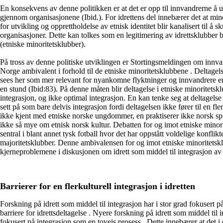
En konsekvens av denne politikken er at det er opp til innvandrerne å 
gjennom organisasjonene (Ibid.). For idrettens del innebærer det at m
for utvikling og opprettholdelse av etnisk identitet blir kanalisert til å 
organisasjoner. Dette kan tolkes som en legitimering av idrettsklubber ba
(etniske minoritetsklubber).
På tross av denne politiske utviklingen er Stortingsmeldingen om innvan
Norge ambivalent i forhold til de etniske minoritetsklubbene . Deltagels
sees her som mer relevant for nyankomne flyktninger og innvandrere e
en stund (Ibid:83). På denne måten blir deltagelse i etniske minoritetsk
integrasjon, og ikke optimal integrasjon. En kan tenke seg at deltagelse 
sett på som bare delvis integrasjon fordi deltagelsen ikke fører til en fler
ikke kjent med etniske norske ungdommer, en praktiserer ikke norsk sp
ikke så mye om etnisk norsk kultur. Debatten for og imot etniske minori
sentral i blant annet tysk fotball hvor det har oppstått voldelige konflik
majoritetsklubber. Denne ambivalensen for og imot etniske minoritetskl
kjerneproblemene i diskusjonen om idrett som middel til integrasjon a
Barrierer for en flerkulturell integrasjon i idretten
Forskning på idrett som middel til integrasjon har i stor grad fokusert 
barriere for idrettsdeltagelse . Nyere forskning på idrett som middel til i
fokusert på integrasjon som en toveis prosess . Dette innebærer at det i