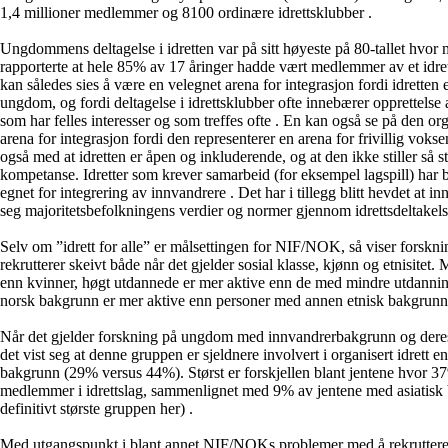
1,4 millioner medlemmer og 8100 ordinære idrettsklubber .
Ungdommens deltagelse i idretten var på sitt høyeste på 80-tallet hvor
rapporterte at hele 85% av 17 åringer hadde vært medlemmer av et idrett
kan således sies å være en velegnet arena for integrasjon fordi idretten e
ungdom, og fordi deltagelse i idrettsklubber ofte innebærer opprettels
som har felles interesser og som treffes ofte . En kan også se på den org
arena for integrasjon fordi den representerer en arena for frivillig vok
også med at idretten er åpen og inkluderende, og at den ikke stiller så st
kompetanse. Idretter som krever samarbeid (for eksempel lagspill) har b
egnet for integrering av innvandrere . Det har i tillegg blitt hevdet at i
seg majoritetsbefolkningens verdier og normer gjennom idrettsdeltakel
Selv om ”idrett for alle” er målsettingen for NIF/NOK, så viser forsknin
rekrutterer skeivt både når det gjelder sosial klasse, kjønn og etnisitet. 
enn kvinner, høgt utdannede er mer aktive enn de med mindre utdannin
norsk bakgrunn er mer aktive enn personer med annen etnisk bakgru
Når det gjelder forskning på ungdom med innvandrerbakgrunn og deres i
det vist seg at denne gruppen er sjeldnere involvert i organisert idret
bakgrunn (29% versus 44%). Størst er forskjellen blant jentene hvor 37
medlemmer i idrettslag, sammenlignet med 9% av jentene med asiatisk 
definitivt største gruppen her) .
Med utgangspunkt i blant annet NIF/NOKs problemer med å rekrutte