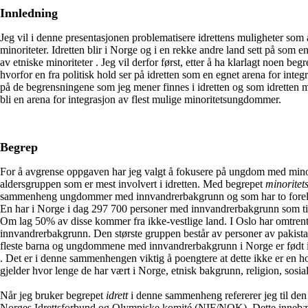
Innledning
Jeg vil i denne presentasjonen problematisere idrettens muligheter som 
minoriteter. Idretten blir i Norge og i en rekke andre land sett på som e
av etniske minoriteter . Jeg vil derfor først, etter å ha klarlagt noen beg
hvorfor en fra politisk hold ser på idretten som en egnet arena for integ
på de begrensningene som jeg mener finnes i idretten og som idretten 
bli en arena for integrasjon av flest mulige minoritetsungdommer.
Begrep
For å avgrense oppgaven har jeg valgt å fokusere på ungdom med mino
aldersgruppen som er mest involvert i idretten. Med begrepet
minorite
sammenheng ungdommer med innvandrerbakgrunn og som har to foreld
En har i Norge i dag 297 700 personer med innvandrerbakgrunn som ti
Om lag 50% av disse kommer fra ikke-vestlige land. I Oslo har omtre
innvandrerbakgrunn. Den største gruppen består av personer av pakist
fleste barna og ungdommene med innvandrerbakgrunn i Norge er født i
. Det er i denne sammenhengen viktig å poengtere at dette ikke er en 
gjelder hvor lenge de har vært i Norge, etnisk bakgrunn, religion, sosial
Når jeg bruker begrepet
idrett
i denne sammenheng refererer jeg til den o
Norges Idrettsforbund og Olympiske komité (NIF/NOK). Dette innebærer