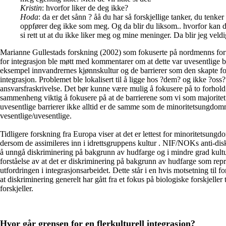
Kristin
: hvorfor liker de deg ikke?
Hoda
: da er det sånn ? åå du har så forskjellige tanker, du tenker
oppfører deg ikke som meg. Og da blir du liksom.. hvorfor kan 
si rett ut at du ikke liker meg og mine meninger. Da blir jeg veldig 
Marianne Gullestads forskning (2002) som fokuserte på nordmenns fo
for integrasjon ble møtt med kommentarer om at dette var uvesentlige 
eksempel innvandrernes kjønnskultur og de barrierer som den skapte 
integrasjon. Problemet ble lokalisert til å ligge hos ?dem? og ikke ?oss
ansvarsfraskrivelse. Det bør kunne være mulig å fokusere på to forhold 
sammenheng viktig å fokusere på at de barrierene som vi som majoritet 
uvesentlige barrierer ikke alltid er de samme som de minoritetsungdo
vesentlige/uvesentlige.
Tidligere forskning fra Europa viser at det er lettest for minoritetsungdo
dersom de assimileres inn i idrettsgruppens kultur . NIF/NOKs anti-dis
å unngå diskriminering på bakgrunn av hudfarge og i mindre grad kultur
forståelse av at det er diskriminering på bakgrunn av hudfarge som repr
utfordringen i integrasjonsarbeidet. Dette står i en hvis motsetning til f
at diskriminering generelt har gått fra et fokus på biologiske forskjeller t
forskjeller.
Hvor går grensen for en flerkulturell integrasjon?