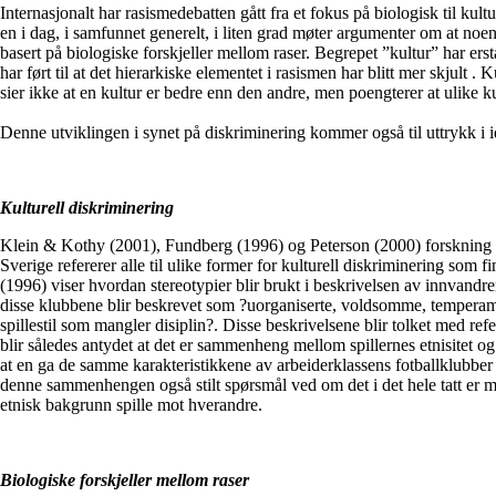
Internasjonalt har rasismedebatten gått fra et fokus på biologisk til kult
en i dag, i samfunnet generelt, i liten grad møter argumenter om at no
basert på biologiske forskjeller mellom raser. Begrepet ”kultur” har erst
har ført til at det hierarkiske elementet i rasismen har blitt mer skjult .
sier ikke at en kultur er bedre enn den andre, men poengterer at ulike ku
Denne utviklingen i synet på diskriminering kommer også til uttrykk i i
Kulturell diskriminering
Klein & Kothy (2001), Fundberg (1996) og Peterson (2000) forskning 
Sverige refererer alle til ulike former for kulturell diskriminering som f
(1996) viser hvordan stereotypier blir brukt i beskrivelsen av innvandre
disse klubbene blir beskrevet som ?uorganiserte, voldsomme, temperam
spillestil som mangler disiplin?. Disse beskrivelsene blir tolket med refer
blir således antydet at det er sammenheng mellom spillernes etnisitet og
at en ga de samme karakteristikkene av arbeiderklassens fotballklubber p
denne sammenhengen også stilt spørsmål ved om det i det hele tatt er mu
etnisk bakgrunn spille mot hverandre.
Biologiske forskjeller mellom raser