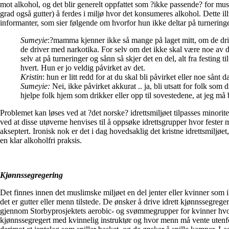
mot alkohol, og det blir generelt oppfattet som ?ikke passende? for musl
grad også gutter) å ferdes i miljø hvor det konsumeres alkohol. Dette il
informanter, som sier følgende om hvorfor hun ikke deltar på turnering
Sumeyie
:?mamma kjenner ikke så mange på laget mitt, om de dr
de driver med narkotika. For selv om det ikke skal være noe av 
selv at på turneringer og sånn så skjer det en del, alt fra festing til
hvert. Hun er jo veldig påvirket av det.
Kristin
: hun er litt redd for at du skal bli påvirket eller noe sånt d
Sumeyie:
Nei, ikke påvirket akkurat .. ja, bli utsatt for folk som 
hjelpe folk hjem som drikker eller opp til sovestedene, at jeg må 
Problemet kan løses ved at ?det norske? idrettsmiljøet tilpasses minor
ved at disse utøverne henvises til å oppsøke idrettsgrupper hvor fester 
akseptert. Ironisk nok er det i dag hovedsaklig det kristne idrettsmiljøe
en klar alkoholfri praksis.
Kjønnssegregering
Det finnes innen det muslimske miljøet en del jenter eller kvinner som ik
det er gutter eller menn tilstede. De ønsker å drive idrett kjønnssegrege
gjennom Storbyprosjektets aerobic- og svømmegrupper for kvinner hvo
kjønnssegregert med kvinnelig instruktør og hvor menn må vente utenf