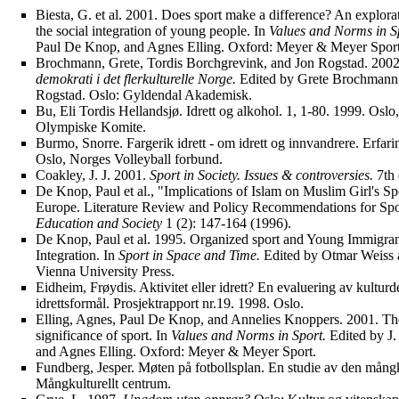
Biesta, G. et al. 2001. Does sport make a difference? An explorat
the social integration of young people. In
Values and Norms in S
Paul De Knop, and Agnes Elling. Oxford: Meyer & Meyer Sport
Brochmann, Grete, Tordis Borchgrevink, and Jon Rogstad. 200
demokrati i det flerkulturelle Norge.
Edited by Grete Brochmann,
Rogstad. Oslo: Gyldendal Akademisk.
Bu, Eli Tordis Hellandsjø. Idrett og alkohol. 1, 1-80. 1999. Oslo
Olympiske Komite.
Burmo, Snorre. Fargerik idrett - om idrett og innvandrere. Erfa
Oslo, Norges Volleyball forbund.
Coakley, J. J. 2001.
Sport in Society. Issues & controversies.
7th
De Knop, Paul et al., "Implications of Islam on Muslim Girl's Sp
Europe. Literature Review and Policy Recommendations for Sp
Education and Society
1 (2): 147-164 (1996).
De Knop, Paul et al. 1995. Organized sport and Young Immigrants
Integration. In
Sport in Space and Time.
Edited by Otmar Weiss 
Vienna University Press.
Eidheim, Frøydis. Aktivitet eller idrett? En evaluering av kulturd
idrettsformål. Prosjektrapport nr.19. 1998. Oslo.
Elling, Agnes, Paul De Knop, and Annelies Knoppers. 2001. The 
significance of sport. In
Values and Norms in Sport.
Edited by J.
and Agnes Elling. Oxford: Meyer & Meyer Sport.
Fundberg, Jesper. Møten på fotbollsplan. En studie av den mångku
Mångkulturellt centrum.