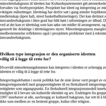
minoritetsbakgrunn til idretten har Kulturdepartementet gitt øremerkede 
forvaltes via Storbyprosjektet. Prosjektet har idrett og integrering av 
viktigste målsettinger. Idrettslag har derfor satt i gang mindre forplikt
medlemskap (åpen hall, street basketballturneringer). Det kan derimot
innvandrerbakgrunn i liten grad har blitt hørt i utformingen av tilbud. 
ved at det kun er idrettslag som kan søke om midler til arrangement,
generelt lite delaktige i idrettslagenes styrer. Minoritetgruppens mangle
medbestemmelse reflekteres også i prosjektets problemer med å rekrutt
innvandrerbakgrunn.
Hvilken type integrasjon er den organiserte idretten
villig til å legge til rette for?
Hvorvidt minoritetsungdommen kan integreres i idretten er avhengig av
idretten er villig til å legge til rette for.
Integreringsdebatten i norsk politikk har de siste årene vært preget av en
integreringsmodell med grupperettigheter til en flerkulturell integrerin
rettigheter som utgangspunkt. En flerkulturell integrasjonsmodell inneb
mulighet til å bevare sin kulturelle identitet og arv. Endringen fra gruppe 
1997 innebærer at alle, uavhengig av kulturell bakgrunn, har rett til å b
ikke som medlem av en bestemt gruppe, kultur eller religion .