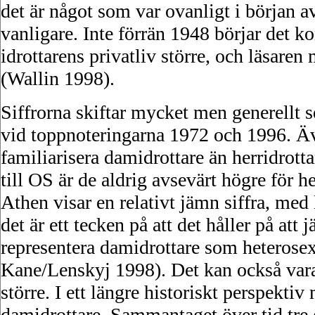
det är något som var ovanligt i början 
vanligare. Inte förrän 1948 börjar det ko
idrottarens privatliv större, och läsare
(Wallin 1998).
Siffrorna skiftar mycket men generellt se
vid toppnoteringarna 1972 och 1996. Äve
familiarisera damidrottare än herridrott
till OS är de aldrig avsevärt högre för h
Athen visar en relativt jämn siffra, med
det är ett tecken på att det håller på att 
representera damidrottare som heterosex
Kane/Lenskyj 1998). Det kan också vara e
större. I ett längre historiskt perspektiv
damidrottare. Sammantaget över tid tre g