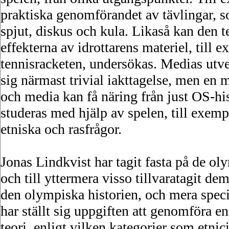
praktiska genomförandet av tävlingar, so
spjut, diskus och kula. Likaså kan den
effekterna av idrottarens materiel, till
tennisracketen, undersökas. Medias utvec
sig närmast trivial iakttagelse, men en 
och media kan få näring från just OS-his
studeras med hjälp av spelen, till exemp
etniska och rasfrågor.
Jonas Lindkvist har tagit fasta på de ol
och till yttermera visso tillvaratagit de
den olympiska historien, och mera speci
har ställt sig uppgiften att genomföra e
teori, enligt vilken kategorier som etnici