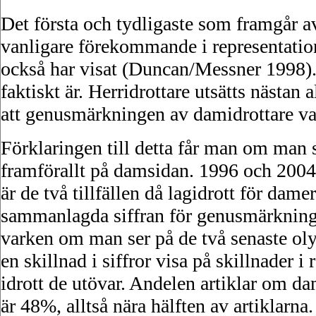
Det första och tydligaste som framgår 
vanligare förekommande i representation
också har visat (Duncan/Messner 1998). 
faktiskt är. Herridrottare utsätts nästan
att genusmärkningen av damidrottare var
Förklaringen till detta får man om man s
framförallt på damsidan. 1996 och 2004 
är de två tillfällen då lagidrott för da
sammanlagda siffran för genusmärkning a
varken om man ser på de två senaste olym
en skillnad i siffror visa på skillnader i
idrott de utövar. Andelen artiklar om 
är 48%, alltså nära hälften av artiklarn