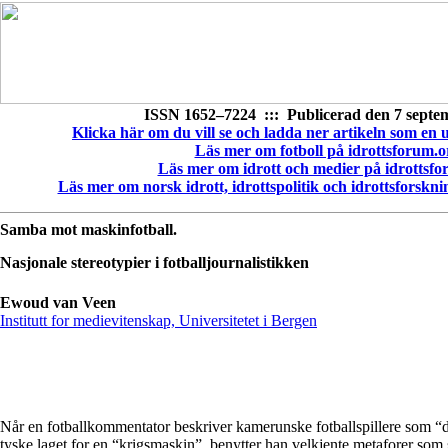
ISSN 1652–7224 ::: Publicerad den 7 septe
Klicka här om du vill se och ladda ner artikeln som en ut
Läs mer om fotboll på idrottsforum.o
Läs mer om idrott och medier på idrottsfo
Läs mer om norsk idrott, idrottspolitik och idrottsforskn
Samba mot maskinfotball.
Nasjonale stereotypier i fotballjournalistikken
Ewoud van Veen
Institutt for medievitenskap, Universitetet i Bergen
Når en fotballkommentator beskriver kamerunske fotballspillere som “da
tyske laget for en “krigsmaskin”, benytter han velkjente metaforer som s