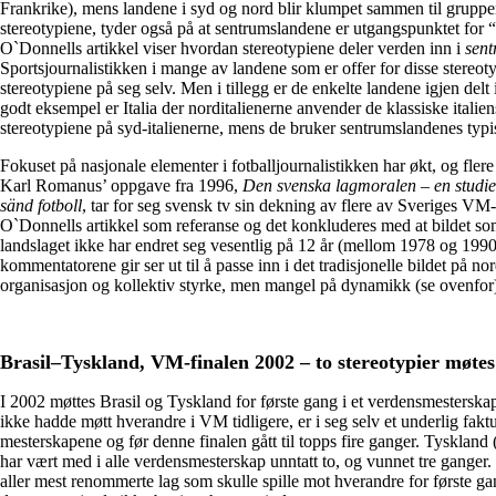
Frankrike), mens landene i syd og nord blir klumpet sammen til gruppe
stereotypiene, tyder også på at sentrumslandene er utgangspunktet for 
O`Donnells artikkel viser hvordan stereotypiene deler verden inn i
sen
Sportsjournalistikken i mange av landene som er offer for disse stereot
stereotypiene på seg selv. Men i tillegg er de enkelte landene igjen delt 
godt eksempel er Italia der norditalienerne anvender de klassiske itali
stereotypiene på syd-italienerne, mens de bruker sentrumslandenes typ
Fokuset på nasjonale elementer i fotballjournalistikken har økt, og flere
Karl Romanus’ oppgave fra 1996,
Den svenska lagmoralen – en studie 
sänd fotboll
, tar for seg svensk tv sin dekning av flere av Sveriges V
O`Donnells artikkel som referanse og det konkluderes med at bildet so
landslaget ikke har endret seg vesentlig på 12 år (mellom 1978 og 199
kommentatorene gir ser ut til å passe inn i det tradisjonelle bildet på no
organisasjon og kollektiv styrke, men mangel på dynamikk (se ovenfor
Brasil–Tyskland, VM-finalen 2002 – to stereotypier møtes
I 2002 møttes Brasil og Tyskland for første gang i et verdensmesterskap
ikke hadde møtt hverandre i VM tidligere, er i seg selv et underlig faktum
mesterskapene og før denne finalen gått til topps fire ganger. Tysklan
har vært med i alle verdensmesterskap unntatt to, og vunnet tre ganger.
aller mest renommerte lag som skulle spille mot hverandre for første gang