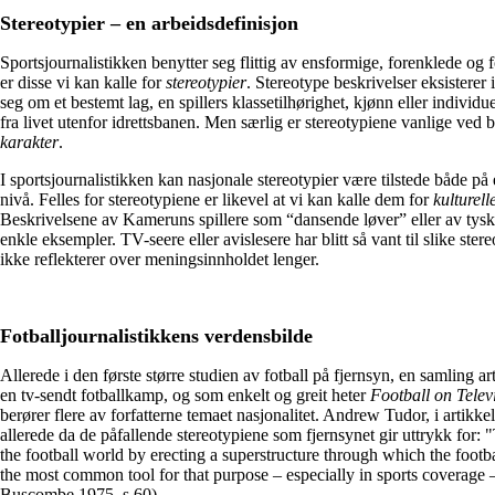
Stereotypier – en arbeidsdefinisjon
Sportsjournalistikken benytter seg flittig av ensformige, forenklede og 
er disse vi kan kalle for
stereotypier
. Stereotype beskrivelser eksisterer
seg om et bestemt lag, en spillers klassetilhørighet, kjønn eller individ
fra livet utenfor idrettsbanen. Men særlig er stereotypiene vanlige ved 
karakter
.
I sportsjournalistikken kan nasjonale stereotypier være tilstede både på 
nivå. Felles for stereotypiene er likevel at vi kan kalle dem for
kulturell
Beskrivelsene av Kameruns spillere som “dansende løver” eller av tysk
enkle eksempler. TV-seere eller avislesere har blitt så vant til slike ster
ikke reflekterer over meningsinnholdet lenger.
Fotballjournalistikkens verdensbilde
Allerede i den første større studien av fotball på fjernsyn, en samling ar
en tv-sendt fotballkamp, og som enkelt og greit heter
Football on Telev
berører flere av forfatterne temaet nasjonalitet. Andrew Tudor, i artik
allerede da de påfallende stereotypiene som fjernsynet gir uttrykk for: "T
the football world by erecting a superstructure through which the footb
the most common tool for that purpose – especially in sports coverage – 
Buscombe 1975, s.60)