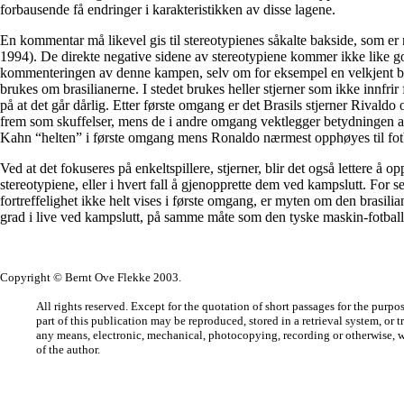
forbausende få endringer i karakteristikken av disse lagene.
En kommentar må likevel gis til stereotypienes såkalte bakside, som e
1994). De direkte negative sidene av stereotypiene kommer ikke like god
kommenteringen av denne kampen, selv om for eksempel en velkjent b
brukes om brasilianerne. I stedet brukes heller stjerner som ikke innfri
på at det går dårlig. Etter første omgang er det Brasils stjerner Rivald
frem som skuffelser, mens de i andre omgang vektlegger betydningen av
Kahn “helten” i første omgang mens Ronaldo nærmest opphøyes til fot
Ved at det fokuseres på enkeltspillere, stjerner, blir det også lettere å o
stereotypiene, eller i hvert fall å gjenopprette dem ved kampslutt. For s
fortreffelighet ikke helt vises i første omgang, er myten om den brasili
grad i live ved kampslutt, på samme måte som den tyske maskin-fotball
Copyright © Bernt Ove Flekke 2003.
All rights reserved. Except for the quotation of short passages for the purpo
part of this publication may be reproduced, stored in a retrieval system, or 
any means, electronic, mechanical, photocopying, recording or otherwise, w
of the author.