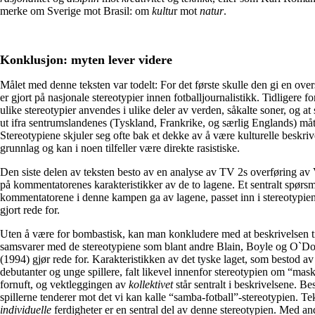
merke om Sverige mot Brasil: om
kultu
r mot
natur
.
Konklusjon: myten lever videre
Målet med denne teksten var todelt: For det første skulle den gi en ove
er gjort på nasjonale stereotypier innen fotballjournalistikk. Tidligere fo
ulike stereotypier anvendes i ulike deler av verden, såkalte soner, og at s
ut ifra sentrumslandenes (Tyskland, Frankrike, og særlig Englands) må
Stereotypiene skjuler seg ofte bak et dekke av å være kulturelle beskrive
grunnlag og kan i noen tilfeller være direkte rasistiske.
Den siste delen av teksten besto av en analyse av TV 2s overføring a
på kommentatorenes karakteristikker av de to lagene. Et sentralt spør
kommentatorene i denne kampen ga av lagene, passet inn i stereotypien
gjort rede for.
Uten å være for bombastisk, kan man konkludere med at beskrivelsen 
samsvarer med de stereotypiene som blant andre Blain, Boyle og O`D
(1994) gjør rede for. Karakteristikken av det tyske laget, som bestod
debutanter og unge spillere, falt likevel innenfor stereotypien om “maski
fornuft, og vektleggingen av
kollektivet
står sentralt i beskrivelsene. Be
spillerne tenderer mot det vi kan kalle “samba-fotball”-stereotypien. T
individuelle
ferdigheter er en sentral del av denne stereotypien. Med a