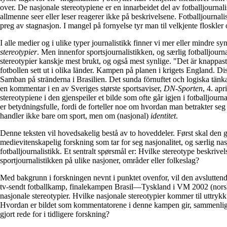
over. De nasjonale stereotypiene er en innarbeidet del av fotballjournali
allmenne seer eller leser reagerer ikke på beskrivelsene. Fotballjournali
preg av stagnasjon. I mangel på fornyelse tyr man til velkjente floskler o
I alle medier og i ulike typer journalistikk finner vi mer eller mindre s
stereotypier
. Men innenfor sportsjournalistikken, og særlig fotballjourna
stereotypier kanskje mest brukt, og også mest synlige. "Det är knappast
fotbollen sett ut i olika länder. Kampen på planen i krigets England. Dis
Samban på stränderna i Brasilien. Det sunda förnuftet och logiska tänkan
en kommentar i en av Sveriges største sportsaviser,
DN-Sporten
, 4. ap
stereotypiene i den gjenspeiler et bilde som ofte går igjen i fotballjourn
er betydningsfulle, fordi de forteller noe om hvordan man betrakter s
handler ikke bare om sport, men om (nasjonal)
identitet
.
Denne teksten vil hovedsakelig bestå av to hoveddeler. Først skal den g
medievitenskapelig forskning som tar for seg nasjonalitet, og særlig nas
fotballjournalistikk. Et sentralt spørsmål er: Hvilke stereotype beskrive
sportjournalistikken på ulike nasjoner, områder eller folkeslag?
Med bakgrunn i forskningen nevnt i punktet ovenfor, vil den avsluttend
tv-sendt fotballkamp, finalekampen
Brasil—Tyskland i VM 2002 (nors
nasjonale stereotypier. Hvilke nasjonale stereotypier kommer til uttry
Hvordan er bildet som kommentatorene i denne kampen gir, sammenlig
gjort rede for i tidligere forskning?