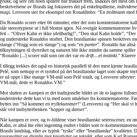
fysikk
, og selv om noen spillere blir trukket frem, snakkes det mest om 
beskrivelsene av Brasils lag fokuseres det på enkeltspillerne,
individen
magi
. Lersveen sier for eksempel om Ronaldinho: “En
trollmann
med b
Da Ronaldo scorer etter 66 minutter, etter det som kommentatorene kal
slår stereotypiene ut i full blomst igjen. Nå overgår kommentatorene h
feil – “Oliver Kahn er ikke ufeilbarlig!”, “Den skal Kahn holde”, “Der 
og understreke Ronaldos storhet. Den brasilianske spissen beskrives
slange (“Hogg som en slange”) og som “en
panter
”. Ronaldo har altså
tilknytningen til dyreriket og naturen blir ikke mindre da samme spiller 
“Ronaldo [...] scorer mål som om det var en
drift
....et
instinkt
.” Klarere
I tillegg trekkes det også en historisk parallell til den mest kjente brasil
Pelè, som nettopp er et symbol på det brasilianske laget som skapte m
er nå oppe i like mange VM-mål som Pelè totalt, og Lersveen utbryter:
VM-mål, dette er Ronaldos VM.”
Mot slutten av kampen er det tradisjonelle bildet av de to lagene fullsten
understreke dette kan vi ta med noen uttalelser fra kommentatorene. Førs
byttes inn “Så kommer en
tryllekunstner
!” (Lersveen) og “Her skal vi 
står ved innbytterbenken “hopper og
danser
”.
Når kampen er over, og tv-bildene viser brasilianske seiersscener, en r
Kahn, er altså lite eller ingenting endret i bildet som tv-kommentatore
Brasils landslag, eller av typisk “tyske” eller “brasilianske” kvaliteter
rasjonalitet
og
disiplin
mot
kreativitet
og
teknikk
, eller som Karl Romanu