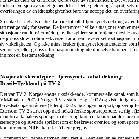
fortolket versjon av virkelige hendelser. Dette gjelder også sport, selv 
overføringen av en idrettsbegivenhet bare var nettopp det, en overførin
Så enkelt er det altså ikke. Ta bare fotball. I fjernsynets dekning av e
tatt mange valg for seerne. De bestemmer hvilke situasjoner som er mest
situasjoner rundt målområdet), hvilke spillere som fortjener mest fokus 
de gir oss slow motion-sekvenser for å fremheve enkelte situasjoner, no
av virkeligheten. Og ikke minst bruker fjernsynet kommentatorer, som b
seerne ser, eller gir oss informasjon om ting utenfor selve kampen. På d
inn mot en bestemt tolkning.
Nasjonale stereotypier i fjernsynets fotballdekning:
Brasil–Tyskland på TV 2
Det var TV 2, Norges eneste riksdekkende, kommersielle kanal, som hadd
VM-finalen i 2002 i Norge. TV 2 startet opp i 1992 og viste tidlig at sp
hovedsatsingsområdene (Eileng 2002). Satsingen på sport, og særlig fot
Ettersom TV 2 startet opp med nokså ferske sportsreportere, særlig i 
man tro at kanalens sportsjournalister og kommentatorer hadde store mul
stereotype og stivnede språket som er beskrevet ovenfor, og som sports
konkurrenten, NRK, kan sies å bære preg av.
Kommentator i denne kampen var Ernst A. Lersveen, en av kanalens mer