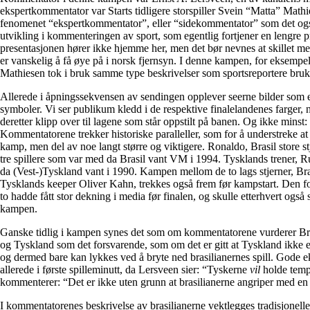
ekspertkommentator var Starts tidligere storspiller Svein “Matta” Mathi
fenomenet “ekspertkommentator”, eller “sidekommentator” som det også 
utvikling i kommenteringen av sport, som egentlig fortjener en lengre 
presentasjonen hører ikke hjemme her, men det bør nevnes at skillet 
er vanskelig å få øye på i norsk fjernsyn. I denne kampen, for eksempel,
Mathiesen tok i bruk samme type beskrivelser som sportsreportere bruk
Allerede i åpningssekvensen av sendingen opplever seerne bilder som e
symboler. Vi ser publikum kledd i de respektive finalelandenes farger,
deretter klipp over til lagene som står oppstilt på banen. Og ikke minst
Kommentatorene trekker historiske paralleller, som for å understreke at d
kamp, men del av noe langt større og viktigere. Ronaldo, Brasil store s
tre spillere som var med da Brasil vant VM i 1994. Tysklands trener, R
da (Vest-)Tyskland vant i 1990. Kampen mellom de to lags stjerner, Br
Tysklands keeper Oliver Kahn, trekkes også frem før kampstart. Den f
to hadde fått stor dekning i media før finalen, og skulle etterhvert også s
kampen.
Ganske tidlig i kampen synes det som om kommentatorene vurderer Bra
og Tyskland som det forsvarende, som om det er gitt at Tyskland ikke e
og dermed bare kan lykkes ved å bryte ned brasilianernes spill. Gode
allerede i første spilleminutt, da Lersveen sier: “Tyskerne
vil
holde temp
kommenterer: “Det er ikke uten grunn at brasilianerne angriper med en
I kommentatorenes beskrivelse av brasilianerne vektlegges tradisjonelle