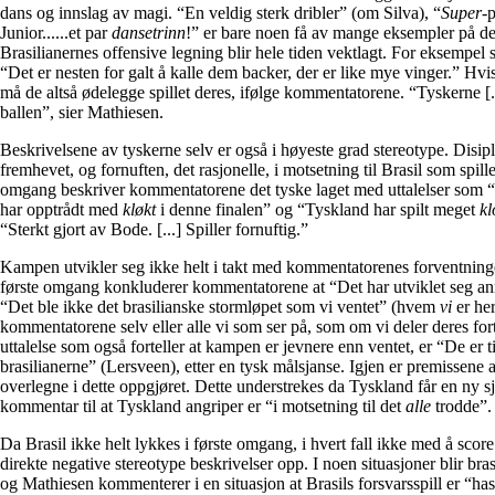
dans og innslag av magi. “En veldig sterk dribler” (om Silva), “
Super
-
Junior......et par
dansetrinn
!” er bare noen få av mange eksempler på de
Brasilianernes offensive legning blir hele tiden vektlagt. For eksempel
“Det er nesten for galt å kalle dem backer, der er like mye vinger.” Hvi
må de altså ødelegge spillet deres, ifølge kommentatorene. “Tyskerne [.
ballen”, sier Mathiesen.
Beskrivelsene av tyskerne selv er også i høyeste grad stereotype. Disipl
fremhevet, og fornuften, det rasjonelle, i motsetning til Brasil som spill
omgang beskriver kommentatorene det tyske laget med uttalelser som “
har opptrådt med
kløkt
i denne finalen” og “Tyskland har spilt meget
kl
“Sterkt gjort av Bode. [...] Spiller fornuftig.”
Kampen utvikler seg ikke helt i takt med kommentatorenes forventninge
første omgang konkluderer kommentatorene at “Det har utviklet seg anne
“Det ble ikke det brasilianske stormløpet som vi ventet” (hvem
vi
er her
kommentatorene selv eller alle vi som ser på, som om vi deler deres f
uttalelse som også forteller at kampen er jevnere enn ventet, er “De er 
brasilianerne” (Lersveen), etter en tysk målsjanse. Igjen er premissene a
overlegne i dette oppgjøret. Dette understrekes da Tyskland får en ny s
kommentar til at Tyskland angriper er “i motsetning til det
alle
trodde”.
Da Brasil ikke helt lykkes i første omgang, i hvert fall ikke med å sco
direkte negative stereotype beskrivelser opp. I noen situasjoner blir bra
og Mathiesen kommenterer i en situasjon at Brasils forsvarsspill er “has