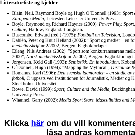
Litteraturliste og kjelder
Blain, Neil, Raymond Boyle og Hugh O`Donnell (1993):
Sport 
European Media
, Leicester: Leicester University Press.
Boyle, Raymond og Richard Haynes (2000):
Power Play. Sport
Culture
, Harlow, England: Longman.
Buscombe, Edward (red.) (1975):
Football on Television,
London
Dahlén, Peter og Knut Helland (2002): ”Sport og medier – en fo
medietidsskrift
nr 2/2002, Bergen: Fagbokforlaget.
Eileng, Nils Andreas (2002): ”Sport som konkurransearena 
2000”,
Norsk medietidsskrift
nr 2/2002, Bergen: Fagbokforlaget.
Jørgensen, Keld Gall (1993):
Semiotikk. En introduktion
, Køben
O`Donnell, Hugh (1994): ”Mapping the Mythical”,
Discourse &
Romanus, Karl (1996):
Den svenska lagmoralen – en studie av n
fotboll
, C-uppsats ved Institutionen för Journalistik, Medier o
Stockholms Universitet.
Rowe, David (1999):
Sport, Culture and the Media,
Buckingham,
University Press.
Whannel, Garry (2002):
Media Sport Stars. Masculinities and Mo
Klicka
här
om du vill kommentera 
läsa andras kommenta