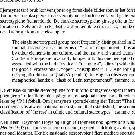
Fjernsynet tar i bruk konvensjoner og forenklede bilder som er lett for
Tudor. Seerne aksepterer disse stereotypiene fordi de er så velkjente. Sæ
stereotypiene fremtredende. De etniske stereotypiene gir seg ofte ut for
forfatteren. Selv om den eksplisitte ordbruken ikke er rasistisk, kan d
det. Tudor gir konkrete eksempler:
The single stereotypical group most frequently distinguished in E
football coverage is cast in terms of “Latin Temperament”. It is 
by other elements in our culture, and the many and varied teams
Southern Europe are invariably lumped into this one perceptual cl
associated with the bad (“cynical”, “dishonest”, “dirty”) while 
the good (“Professional”, “open”, “disciplined”). [...] And for a
defying discrimination (Italy/Argentina) the English observer co
metaphorical hands: a “clash of Latin temperaments”! (samme, s. 
De etniske/kulturelle stereotypiene forblir fortolkningsredskapet i inter
poengterer Tudor, ikke minst på grunn av nasjonalismen som allerede e
leker og VM i fotball. Om fjernsynets sportsdekning sier Tudor: "The firs
commentary is always national interest, and, that established, the secon
classification of ’the rest’ in ethnic and cultural stereotypes." (samme, s.
Neil Blain, Raymond Boyle og Hugh O`Donnells bok
Sports and Natio
Media
(1993) tar for seg rollen som sport, og medias dekning av den, s
nasjonal identitet. Her ble nasjonale stereotypier i flere mediers sportsjo