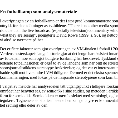
En fotballkamp som analysemateriale
I overføringen av en fotballkamp er det i stor grad kommentatorene som
uttrykk for sine tolkninger av tv-bildene. "There is no other media sports
ridicule than the live broadcast (especially television) commentary whi
what they are seeing", poengterte David Rowe (1999, s. 98), og nettop
vi altså se nærmere på her.
Det er flere faktorer som gjør overføringen av VM-finalen i fotball i 20
Verdensmesterskapets lange historie gjør at det lenge har eksistert inna
av fotballen, noe som også tidligere forskning har beskrevet. Tyskland 
ledende fotballnasjoner, er også to av de landene som har blitt de størst
sportsjournalistikkens stereotype beskrivelser, og det var et interessant 
hadde spilt mot hverandre i VM tidligere. Dermed er det ekstra spenn
kommenteringen, med fokus på de nasjonale stereotypiene som kom til
I valget av metode har analysedelen tatt utgangspunkt i tidligere forskni
området har benyttet seg av
semiotikk
i sine studier, og metoden i artik
form for semiotikk. Semiotikken er nært beslektet med semiologi, og be
tegnlære. Tegnene eller studieenhetene i en kampanalyse er kommenta
hel setning eller deler av den.