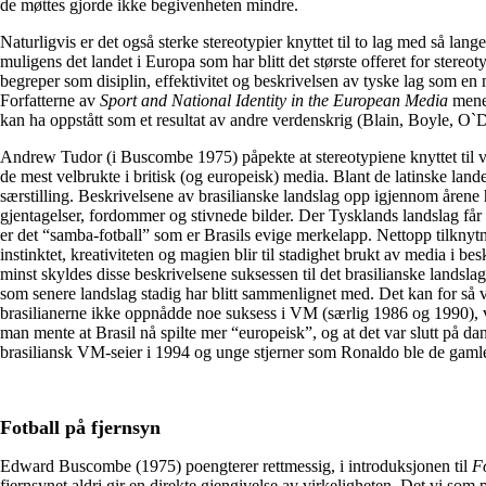
de møttes gjorde ikke begivenheten mindre.
Naturligvis er det også sterke stereotypier knyttet til to lag med så lang
muligens det landet i Europa som har blitt det største offeret for stereot
begreper som disiplin, effektivitet og beskrivelsen av tyske lag som en 
Forfatterne av
Sport and National Identity in the European Media
mener
kan ha oppstått som et resultat av andre verdenskrig (Blain, Boyle, O`
Andrew Tudor (i Buscombe 1975) påpekte at stereotypiene knyttet til v
de mest velbrukte i britisk (og europeisk) media. Blant de latinske lande
særstilling. Beskrivelsene av brasilianske landslag opp igjennom årene h
gjentagelser, fordommer og stivnede bilder. Der Tysklands landslag får
er det “samba-fotball” som er Brasils evige merkelapp. Nettopp tilknytn
instinktet, kreativiteten og magien blir til stadighet brukt av media i be
minst skyldes disse beskrivelsene suksessen til det brasilianske landsl
som senere landslag stadig har blitt sammenlignet med. Det kan for så v
brasilianerne ikke oppnådde noe suksess i VM (særlig 1986 og 1990), v
man mente at Brasil nå spilte mer “europeisk”, og at det var slutt på 
brasiliansk VM-seier i 1994 og unge stjerner som Ronaldo ble de gamle 
Fotball på fjernsyn
Edward Buscombe (1975) poengterer rettmessig, i introduksjonen til
Fo
fjernsynet aldri gir en direkte gjengivelse av virkeligheten. Det vi som p