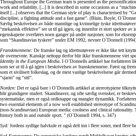
Throughout Europe the German team is presented as the personification 
work and reliability. [...] It is described in some occasions as a “machi
itself [...] observes that the German style of play is characterised by “
discipline, a fighting attitude and a fast game”. (Blain, Boyle, O`Donne
Særlig beskrivelsen av både mannlige og kvinnelige tyske idrettsutøve
“mekanisk effektive” ser ut til gå igjen, og innenfor et stort spekter av 
egenskapene overføres noen ganger på andre nasjoner, som for eksempe
som “Skandinavias tyskere” under EM 1992, nevner O`Donnell (1994)
Franskmennene:
De franske lag og idrettsutøvere er ikke like tett knytte
de overnevnte. Kanskje nettopp derfor blir ikke franskmennene viet spes
Identity in the European Media
. I O`Donnells artikkel har forfatteren l
som ser ut til å gå igjen i beskrivelsen av franskmennene. Først og fre
som et sivilisert folkeslag, og de mest vanlige beskrivelsene går dermed
“sjarm” og “stil”.
Norden:
Det er også bare i O`Donnells artikkel at stereotypiene tilknyt
blir grundigere studert. Skandinaver, og ofte særlig svensker, er beskre
systematiske, men er også ordknappe og mangler dynamikk. Forfatteren 
two essential elements of a now well established stereotype of Scandi
(non-Scandinavian) European media: coolness and clinical rationality. 
history both in and outside sport. " (O`Donnell 1994, s. 347)
Syd:
Jordens sydlige halvkule er også delt inn i flere soner, med flere be
Syd-Europeerne:
De europeiske landene rundt Middelhavet knyttes ofte