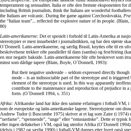
temperament og sensualitet. Italia er ofte den fremste eksponenten for 
including British journalists, think the Italians are wonderful footballe
the Italians are volcanic. During the game against Czechoslovakia,
Pra
the “Italian team”... reflected the explosive nature of its people. (Blai
80)
Latin-amerikanerne:
Det er spesielt i forhold til Latin-Amerika at nasjo
stereotypier er mest innarbeidet i journalistikken, og har den største sk
O`Donnell. Latin-amerikanerne, og særlig Brasil, knyttes ofte til en ufor
beskrivelsene trekker ofte paralleller til dans (samba) og fest/feiring (
en stor negativ bakside. Latin-amerikanerne blir ofte beskrevet som irra
minst som dårlige tapere (Blain, Boyle, O`Donnell, 1993):
But their negative underside – seldom expressed directly thoug
mode – is an indissociable part of the stereotype and is triggere
element of the stereotype is used. In this way apparantly inoffens
contribute to the maintenance and reproduction of prejudice in a
form. (O`Donnell 1994, s. 351)
Afrika:
Afrikanske land har ikke den samme erfaringen i fotball-VM, i f
som de europeiske og latin-amerikanske lagene. Stereotypiene om disse 
Andrew Tudor (i Buscombe 1975) skriver at et lag som Zaire (i 1974)
“uerfarne”, “spennende”, “unge” eller “entusiastiske”. Dette er typisk 
eller ingen deltakelser i VM, også lag utenfor Afrika (O`Donnell 19
(delvis i 1982 og særlig 1990) i fotball-VM dannes etter hvert også spes