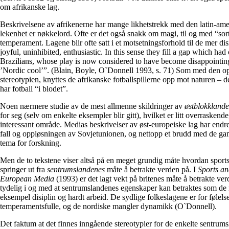
om afrikanske lag.
Beskrivelsene av afrikenerne har mange likhetstrekk med den latin-am
lekenhet er nøkkelord. Ofte er det også snakk om magi, til og med “sort m
temperament. Lagene blir ofte satt i et motsetningsforhold til de mer di
joyful, uninhibited, enthusiastic. In this sense they fill a gap which h
Brazilians, whose play is now considered to have become disappointi
’Nordic cool’”. (Blain, Boyle, O`Donnell 1993, s. 71) Som med den op
stereotypien, knyttes de afrikanske fotballspillerne opp mot naturen – de 
har fotball “i blodet”.
Noen nærmere studie av de mest allmenne skildringer av
østblokkland
for seg (selv om enkelte eksempler blir gitt), hvilket er litt overraskende
interessant område. Medias beskrivelser av øst-europeiske lag har endr
fall og oppløsningen av Sovjetunionen, og nettopp et brudd med de gam
tema for forskning.
Men de to tekstene viser altså på en meget grundig måte hvordan sports
springer ut fra
sentrumslandenes
måte å betrakte verden på. I
Sports an
European Media
(1993) er det lagt vekt på britenes
måte å betrakte ver
tydelig i og med at sentrumslandenes egenskaper kan betraktes som de m
eksempel disiplin og hardt arbeid. De sydlige folkeslagene er for følelses
temperamentsfulle, og de nordiske mangler dynamikk (O`Donnell).
Det faktum at det finnes inngående stereotypier for de enkelte sentru