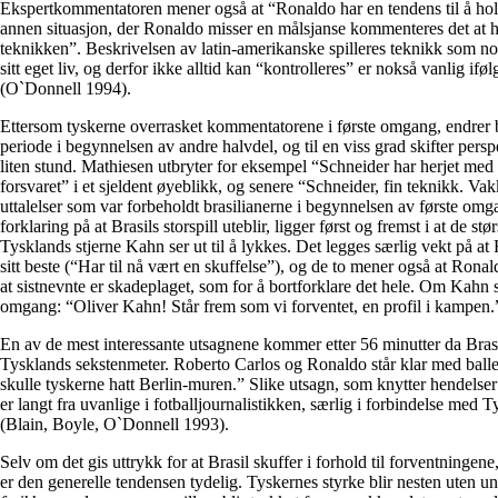
Ekspertkommentatoren mener også at “Ronaldo har en tendens til å holde
annen situasjon, der Ronaldo misser en målsjanse kommenteres det at ha
teknikken”. Beskrivelsen av latin-amerikanske spilleres teknikk som 
sitt eget liv, og derfor ikke alltid kan “kontrolleres” er nokså vanlig iføl
(O`Donnell 1994).
Ettersom tyskerne overrasket kommentatorene i første omgang, endrer 
periode i begynnelsen av andre halvdel, og til en viss grad skifter per
liten stund. Mathiesen utbryter for eksempel “Schneider har herjet med v
forsvaret” i et sjeldent øyeblikk, og senere “Schneider, fin teknikk. Vakk
uttalelser som var forbeholdt brasilianerne i begynnelsen av første o
forklaring på at Brasils storspill uteblir, ligger først og fremst i at de st
Tysklands stjerne Kahn ser ut til å lykkes. Det legges særlig vekt på at
sitt beste (“Har til nå vært en skuffelse”), og de to mener også at Ronal
at sistnevnte er skadeplaget, som for å bortforklare det hele. Om Kahn si
omgang: “Oliver Kahn! Står frem som vi forventet, en profil i kampen.
En av de mest interessante utsagnene kommer etter 56 minutter da Brasil 
Tysklands sekstenmeter. Roberto Carlos og Ronaldo står klar med balle
skulle tyskerne hatt Berlin-muren.” Slike utsagn, som knytter hendelser
er langt fra uvanlige i fotballjournalistikken, særlig i forbindelse med
(Blain, Boyle, O`Donnell 1993).
Selv om det gis uttrykk for at Brasil skuffer i forhold til forventningen
er den generelle tendensen tydelig. Tyskernes styrke blir nesten uten u