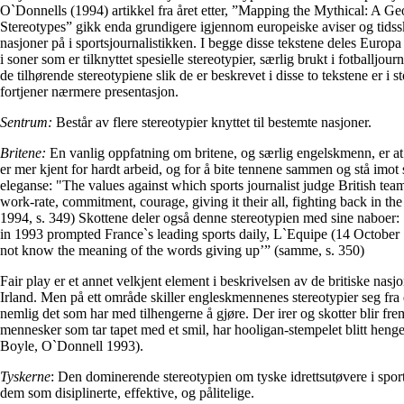
O`Donnells (1994) artikkel fra året etter, ”Mapping the Mythical: A Ge
Stereotypes” gikk enda grundigere igjennom europeiske aviser og tidsskr
nasjoner på i sportsjournalistikken. I begge disse tekstene deles Europa 
i soner som er tilknyttet spesielle stereotypier, særlig brukt i fotballjo
de tilhørende stereotypiene slik de er beskrevet i disse to tekstene er i
fortjener nærmere presentasjon.
Sentrum:
Består av flere stereotypier knyttet til bestemte nasjoner.
Britene:
En vanlig oppfatning om britene, og særlig engelskmenn, er at 
er mer kjent for hardt arbeid, og for å bite tennene sammen og stå imot
eleganse: "The values against which sports journalist judge British tea
work-rate, commitment, courage, giving it their all, fighting back in th
1994, s. 349) Skottene deler også denne stereotypien med sine naboer: 
in 1993 prompted France`s leading sports daily, L`Equipe (14 October 1
not know the meaning of the words giving up’” (samme, s. 350)
Fair play er et annet velkjent element i beskrivelsen av de britiske nasj
Irland. Men på ett område skiller engleskmennenes stereotypier seg fra
nemlig det som har med tilhengerne å gjøre. Der irer og skotter blir fre
mennesker som tar tapet med et smil, har hooligan-stempelet blitt hen
Boyle, O`Donnell 1993).
Tyskerne
: Den dominerende stereotypien om tyske idrettsutøvere i sport
dem som disiplinerte, effektive, og pålitelige.