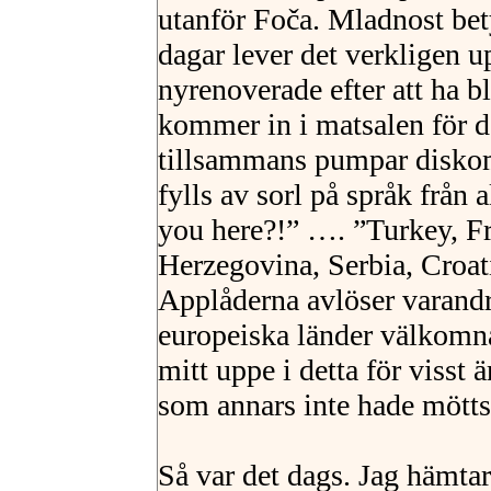
utanför Foča. Mladnost be
dagar lever det verkligen u
nyrenoverade efter att ha bl
kommer in i matsalen för d
tillsammans pumpar disko
fylls av sorl på språk från
you here?!” …. ”Turkey, F
Herzegovina, Serbia, Croat
Applåderna avlöser varandr
europeiska länder välkomnas
mitt uppe i detta för visst 
som annars inte hade mötts
Så var det dags. Jag hämtar