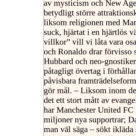
av mysticism och New Age, 
betydligt större attraktion
liksom religionen med Marx
suck, hjärtat i en hjärtlös v
villkor” vill vi låta vara
och Ronaldo drar förvisso 
Hubbard och neo-gnostikern
påtagligt övertag i förhålla
påvisbara framträdelseforme
gör mål. – Liksom inom de 
det ett stort mått av evang
har Manchester United FC t
miljoner nya supportrar; D
man väl säga – sökt ikläd