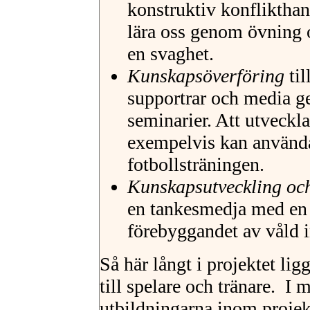
konstruktiv konflikthan
lära oss genom övning oc
en svaghet.
Kunskapsöverföring
til
supportrar och media g
seminarier. Att utveckl
exempelvis kan användas
fotbollsträningen.
Kunskapsutveckling oc
en tankesmedja med en 
förebyggandet av våld 
Så här långt i projektet li
till spelare och tränare. I 
utbildningarna inom projek