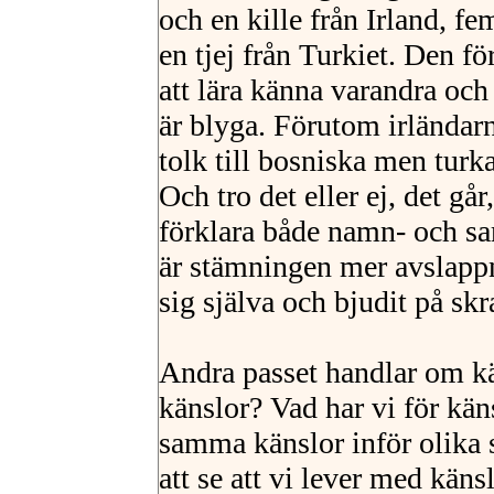
och en kille från Irland, fe
en tjej från Turkiet. Den f
att lära känna varandra oc
är blyga. Förutom irländarn
tolk till bosniska men turk
Och tro det eller ej, det går
förklara både namn- och sa
är stämningen mer avslappn
sig själva och bjudit på skra
Andra passet handlar om kä
känslor? Vad har vi för käns
samma känslor inför olika 
att se att vi lever med käns