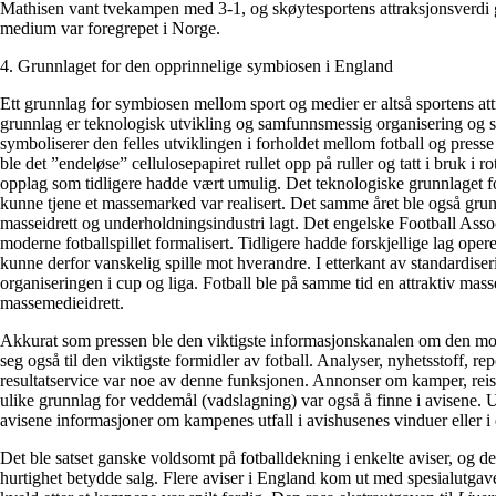
Mathisen vant tvekampen med 3-1, og skøytesportens attraksjonsverdi g
medium var foregrepet i Norge.
4. Grunnlaget for den opprinnelige symbiosen i England
Ett grunnlag for symbiosen mellom sport og medier er altså sportens att
grunnlag er teknologisk utvikling og samfunnsmessig organisering og s
symboliserer den felles utviklingen i forholdet mellom fotball og press
ble det ”endeløse” cellulosepapiret rullet opp på ruller og tatt i bruk i 
opplag som tidligere hadde vært umulig. Det teknologiske grunnlaget 
kunne tjene et massemarked var realisert. Det samme året ble også grun
masseidrett og underholdningsindustri lagt. Det engelske Football Assoc
moderne fotballspillet formalisert. Tidligere hadde forskjellige lag oper
kunne derfor vanskelig spille mot hverandre. I etterkant av standardiseri
organiseringen i cup og liga. Fotball ble på samme tid en attraktiv masse
massemedieidrett.
Akkurat som pressen ble den viktigste informasjonskanalen om den mo
seg også til den viktigste formidler av fotball. Analyser, nyhetsstoff, re
resultatservice var noe av denne funksjonen. Annonser om kamper, reis
ulike grunnlag for veddemål (vadslagning) var også å finne i avisene. 
avisene informasjoner om kampenes utfall i avishusenes vinduer eller i 
Det ble satset ganske voldsomt på fotballdekning i enkelte aviser, og de
hurtighet betydde salg. Flere aviser i England kom ut med spesialutgaver,