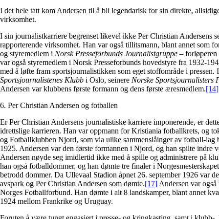
I det hele tatt kom Andersen til å bli legendarisk for sin direkte, allsid
virksomhet.
I sin journalistkarriere begrenset likevel ikke Per Christian Andersens s
rapporterende virksomhet. Han var også tillitsmann, blant annet som f
og styremedlem i
Norsk Presseforbunds Journalistgruppe
– forløperen
var også styremedlem i Norsk Presseforbunds hovedstyre fra 1932-1948 
med å løfte fram sportsjournalistikken som eget stoffområde i pressen. I 
Sportsjournalistenes Klubb
i Oslo, seinere
Norske Sportsjournalisters
Andersen var klubbens første formann og dens første æresmedlem.
[14]
6. Per Christian Andersen og fotballen
Er Per Christian Andersens journalistiske karriere imponerende, er dette
idrettslige karrieren. Han var oppmann for Kristiania fotballkrets, og tok i
og Fotballklubben Njord, som via ulike sammenslåinger av fotball-lag bl
1925. Andersen var den første formannen i Njord, og han spilte indre v
Andersen nøyde seg imidlertid ikke med å spille og administrere på klu
han også fotballdommer, og han dømte tre finaler i Norgesmesterskapet i
betrodd dommer. Da Ullevaal Stadion åpnet 26. september 1926 var de
avspark og Per Christian Andersen som dømte.
[17]
Andersen var også 
Norges Fotballforbund. Han dømte i alt 8 landskamper, blant annet kvar
1924 mellom Frankrike og Uruguay.
Foruten å være tungt engasjert i presse- og kringkasting, samt i klubb