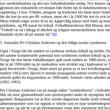
nye medieindustrien og den nye fotballindustrien mulig. Nye klasser o
gjennom den industrielle revolusjon blitt flyttet inn til industrisentrene o
opplæring i å lese. Fritiden, pengene og leselysten ble blant annet brukt
ble det lest én avis per 80. voksen, mens det i år 1900 ble lest én avis le
Mens fotball solgte aviser til en ny, kjøpevillig klasse med fritid og le
publisitets- og PR-kanal for fotball. Fotballhistorikeren Bill Murray sk
”Fotball var nå i tillegg til alkohol og religion menneskehetens store t
fanatiske dyrke alt på samme tid.”
[8]
5. Journalist Per Christian Andersen og den tidlige norske symbiosen
Også i Norge ble det etablert en symbiose mellom fotball og medier.
det samme kommersielle potensial som symbiosen mellom fotball og po
Norge ble den første fotballkampen spilt rundt midten av 1880-årene, m
før ut på 1900-tallet og de markedene som utviklet seg i kjølvannet av f
grad fraværende i Norge, blant annet på grunn av et lavt befolkningsta
etablert 1902) drev likevel et utstrakt propaganda-arbeid overfor både 
utbredt spillet fra begynnelsen av 1900-tallet. Sentralt i dette arbeidet 
(1892–1963).
Per Christian Andersen var på mange måter ”symbiotikeren” i forholde
fikk sitt store gjennombrudd som sportsreporter under de olympiske lek
gammel. Bakgrunnen var at flere norske dagsaviser hadde sendt veletabl
allmennreportere som var opptatt av lekene som en type sosietetsbegiv
om sport, og når de var på idrettsarenaen visste ikke reporterne helt hv