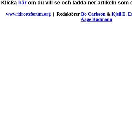
Klicka
här
om du vill se och ladda ner artikeln som en
www.idrottsforum.org
| Redaktörer
Bo Carlsson
&
Kjell E. E
Aage Radmann