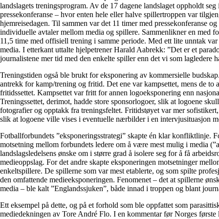
landslagets treningsprogram. Av de 17 dagene landslaget oppholdt seg 
pressekonferanse – hvor enten hele eller halve spillertroppen var tilgjen
hjemreisedagen. Til sammen var det 11 timer med pressekonferanse og a
individuelle avtaler mellom media og spillere. Sammenlikner en med fo
11,5 time med offisiell trening i samme periode. Med ett lite unntak va
media. I etterkant uttalte hjelpetrener Harald Aabrekk: ”Det er et para
journalistene mer tid med den enkelte spiller enn det vi som lagledere 
Treningstiden også ble brukt for eksponering av kommersielle budskap.
antrekk for kamp/trening og fritid. Det ene var kampsettet, mens de to a
fritidssettet. Kampsettet var fritt for annen logoeksponering enn nasjona
Treningssettet, derimot, hadde store sponsorlogoer, slik at logoene skul
fotografier og opptakk fra treningsfeltet. Fritidstøyet var mer sofistiker
slik at logoene ville vises i eventuelle nærbilder i en intervjusituasjon 
Fotballforbundets ”eksponeringsstrategi” skapte én klar konfliktlinje. Fo
motsetning mellom forbundets ledere om å være mest mulig i media (”a
landslagsledelsens ønske om i større grad å isolere seg for å få arbeids
medieoppslag. For det andre skapte eksponeringen motsetninger mellom
enkeltspillere. De spillerne som var mest etablerte, og som spilte profes
den omfattende medieeksponeringen. Fenomenet – det at spillerne øns
media – ble kalt ”Englandssjuken”, både innad i troppen og blant journa
Ett eksempel på dette, og på et forhold som ble oppfattet som parasittiske
mediedekningen av Tore André Flo. I en kommentar før Norges første ka