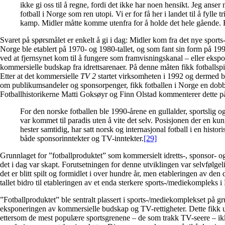
ikke gi oss til å regne, fordi det ikke har noen hensikt. Jeg anser
fotball i Norge som ren utopi. Vi er for få her i landet til å fylle 
kamp. Midler måtte komme utenfra for å holde det hele gående.
Svaret på spørsmålet er enkelt å gi i dag: Midler kom fra det nye sport
Norge ble etablert på 1970- og 1980-tallet, og som fant sin form på 1990
ved at fjernsynet kom til å fungere som framvisningskanal – eller eksp
kommersielle budskap fra idrettsarenaer. På denne måten fikk fotballsp
Etter at det kommersielle
TV 2
startet virksomheten i 1992 og dermed 
om publikumsandeler og sponsorpenger, fikk fotballen i Norge en dobbe
Fotballhistorikerne Matti Goksøyr og Finn Olstad kommenterer dette p
For den norske fotballen ble 1990-årene en gullalder, sportslig 
var kommet til paradis uten å vite det selv. Posisjonen der en kun
hester samtidig, har satt norsk og internasjonal fotball i en histor
både sponsorinntekter og TV-inntekter.
[29]
Grunnlaget for ”fotballproduktet” som kommersielt idretts-, sponsor- o
det i dag var skapt. Forutsetningen for denne utviklingen var selvfølgelig
det er blitt spilt og formidlet i over hundre år, men etableringen av den
tallet bidro til etableringen av et enda sterkere sports-/mediekompleks 
”Fotballproduktet” ble sentralt plassert i sports-/mediekomplekset på gr
eksponeringen av kommersielle budskap og TV-rettigheter. Dette fikk
ettersom de mest populære sportsgrenene – de som trakk TV-seere – ikk