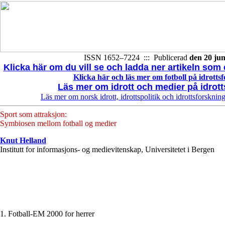
ISSN 1652–7224 ::: Publicerad
den 20 jun
Klicka här om du vill se och ladda ner artikeln som e
Klicka här och läs mer om fotboll på idrotts
Läs mer om idrott och medier på idrot
Läs mer om norsk idrott, idrottspolitik och idrottsforsknin
Sport som attraksjon:
Symbiosen mellom fotball og medier
Knut Helland
Institutt for informasjons- og medievitenskap, Universitetet i Bergen
1. Fotball-EM 2000 for herrer