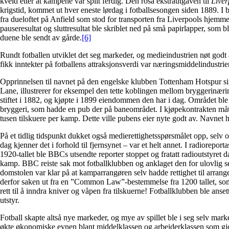
kveld etter at kampene var spilt ferdig. Den rosa ekstrautgaven til
Liver
krigstid, kommet ut hver eneste lørdag i fotballsesongen siden 1889. I
fra dueloftet på Anfield som stod for transporten fra Liverpools hjemme
pauseresultat og sluttresultat ble skriblet ned på små papirlapper, som b
duene ble sendt av gårde.
[6]
Rundt fotballen utviklet det seg markeder, og medieindustrien nøt godt
fikk inntekter på fotballens attraksjonsverdi var næringsmiddelindustrie
Opprinnelsen til navnet på den engelske klubben Tottenham Hotspur 
Lane, illustrerer for eksempel den tette koblingen mellom bryggerinæri
stiftet i 1882, og kjøpte i 1899 eiendommen den har i dag. Området ble
bryggeri, som hadde en pub der på baneområdet. I kjøpekontrakten måt
tusen tilskuere per kamp. Dette ville pubens eier nyte godt av. Navnet 
På et tidlig tidspunkt dukket også medierettighetsspørsmålet opp, selv o
dag kjenner det i forhold til fjernsynet – var et helt annet. I radiorepo
1920-tallet ble BBCs utsendte reporter stoppet og fratatt radioutstyret d
kamp. BBC reiste sak mot fotballklubben og anklaget den for ulovlig s
domstolen var klar på at kamparrangøren selv hadde rettighet til arra
derfor saken ut fra en ”Common Law”-bestemmelse fra 1200 tallet, s
rett til å inndra kniver og våpen fra tilskuerne! Fotballklubben ble anset
utstyr.
Fotball skapte altså nye markeder, og mye av spillet ble i seg selv marke
økte økonomiske evnen blant middelklassen og arbeiderklassen som g