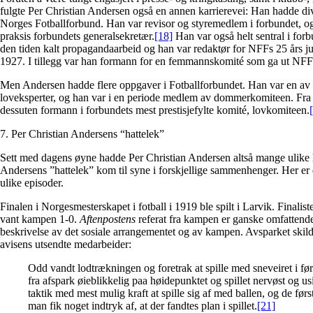
fulgte Per Christian Andersen også en annen karrierevei: Han hadde diver
Norges Fotballforbund. Han var revisor og styremedlem i forbundet, og 
praksis forbundets generalsekretær.
[18]
Han var også helt sentral i for
den tiden kalt propagandaarbeid og han var redaktør for NFFs 25 års 
1927. I tillegg var han formann for en femmannskomité som ga ut NFFs
Men Andersen hadde flere oppgaver i Fotballforbundet. Han var en av
loveksperter, og han var i en periode medlem av dommerkomiteen. Fra
dessuten formann i forbundets mest prestisjefylte komité, lovkomiteen.
7. Per Christian Andersens “hattelek”
Sett med dagens øyne hadde Per Christian Andersen altså mange ulike h
Andersens ”hattelek” kom til syne i forskjellige sammenhenger. Her er d
ulike episoder.
Finalen i Norgesmesterskapet i fotball i 1919 ble spilt i Larvik. Finali
vant kampen 1-0.
Aftenpostens
referat fra kampen er ganske omfattende
beskrivelse av det sosiale arrangementet og av kampen. Avsparket skil
avisens utsendte medarbeider:
Odd vandt lodtrækningen og foretrak at spille med sneveiret i fø
fra afspark øieblikkelig paa høidepunktet og spillet nervøst og us
taktik med mest mulig kraft at spille sig af med ballen, og de før
man fik noget indtryk af, at der fandtes plan i spillet.
[21]