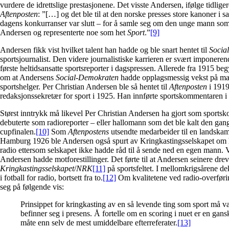
vurdere de idrettslige prestasjonene. Det visste Andersen, ifølge tidlige
Aftenposten
: ”[…] og det ble til at den norske presses store kanoner i s
dagens konkurranser var slutt – for å samle seg om den unge mann som
Andersen og representerte noe som het
Sport
.”
[9]
Andersen fikk vist hvilket talent han hadde og ble snart hentet til
Socia
sportsjournalist. Den videre journalistiske karrieren er svært imponere
første heltidsansatte sportsreporter i dagspressen. Allerede fra 1915 beg
om at Andersens
Social-Demokraten
hadde opplagsmessig vekst på mand
sportshelger. Per Christian Andersen ble så hentet til
Aftenposten
i 1919
redaksjonssekretær for sport i 1925. Han innførte sportskommentaren i
Størst inntrykk må likevel Per Christian Andersen ha gjort som sports
debuterte som radioreporter – eller hallomann som det ble kalt den gang
cupfinalen.
[10]
Som
Aftenpostens
utsendte medarbeider til en landsk
Hamburg 1926 ble Andersen også spurt av Kringkastingsselskapet om
radio ettersom selskapet ikke hadde råd til å sende ned en egen mann.
Andersen hadde motforestillinger. Det førte til at Andersen seinere drev
Kringkastingsselskapet
/
NRK
[11]
på sportsfeltet. I mellomkrigsårene d
i fotball for radio, bortsett fra to.
[12]
Om kvalitetene ved radio-overførin
seg på følgende vis:
Prinsippet for kringkasting av en så levende ting som sport må vær
befinner seg i presens. Å fortelle om en scoring i nuet er en gans
måte enn selv de mest umiddelbare efterreferater.
[13]