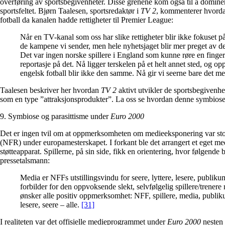
overføring av sportsbegivenheter. Disse grenene kom også til å domin
sportsfeltet. Bjørn Taalesen, sportsredaktør i
TV 2
, kommenterer hvorda
fotball da kanalen hadde rettigheter til Premier League:
Når en TV-kanal som oss har slike rettigheter blir ikke fokuset p
de kampene vi sender, men hele nyhetsjaget blir mer preget av det 
Det var ingen norske spillere i England som kunne røre en finger 
reportasje på det. Nå ligger terskelen på et helt annet sted, og 
engelsk fotball blir ikke den samme. Nå gir vi seerne bare det m
Taalesen beskriver her hvordan
TV 2
aktivt utvikler de sportsbegivenhet
som en type ”attraksjonsprodukter”. La oss se hvordan denne symbiosen
9. Symbiose og parasittisme under
Euro 2000
Det er ingen tvil om at oppmerksomheten om medieeksponering var sto
(NFR) under europamesterskapet. I forkant ble det arrangert et eget med
støtteapparat. Spillerne, på sin side, fikk en orientering, hvor følgend
pressetalsmann:
Media er NFFs utstillingsvindu for seere, lyttere, lesere, publikum
forbilder for den oppvoksende slekt, selvfølgelig spillere/trenere 
ønsker alle positiv oppmerksomhet: NFF, spillere, media, publiku
lesere, seere – alle.
[31]
I realiteten var det offisielle medieprogrammet under
Euro 2000
nesten 