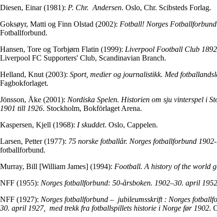
Diesen, Einar (1981):
P. Chr. Andersen
. Oslo, Chr. Scibsteds Forlag.
Goksøyr, Matti og Finn Olstad (2002):
Fotball! Norges Fotballforbund
Fotballforbund.
Hansen, Tore og Torbjørn Flatin (1999):
Liverpool Football Club 1892
Liverpool FC Supporters' Club, Scandinavian Branch.
Helland, Knut (2003):
Sport, medier og journalistikk. Med fotballandsl
Fagbokforlaget.
Jönsson, Åke (2001):
Nordiska Spelen. Historien om sju vinterspel i S
1901 till 1926
. Stockholm, Bokförlaget Arena.
Kaspersen, Kjell (1968):
I skuddet
. Oslo, Cappelen.
Larsen, Petter (1977):
75 norske fotballår. Norges fotballforbund 1902
fotballforbund.
Murray, Bill [William James] (1994):
Football. A history of the world
NFF (1955):
Norges fotballforbund: 50-årsboken. 1902–30. april 195
NFF (1927):
Norges fotballforbund – jubileumsskrift : Norges fotball
30. april 1927, med trekk fra fotballspillets historie i Norge før 1902.
O