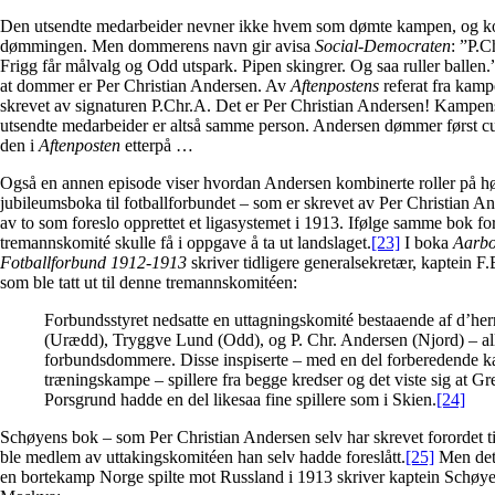
Den utsendte medarbeider nevner ikke hvem som dømte kampen, og ko
dømmingen. Men dommerens navn gir avisa
Social-Democraten
: ”P.C
Frigg får målvalg og Odd utspark. Pipen skingrer. Og saa ruller ballen.
at dommer er Per Christian Andersen. Av
Aftenpostens
referat fra kamp
skrevet av signaturen P.Chr.A. Det er Per Christian Andersen! Kamp
utsendte medarbeider er altså samme person. Andersen dømmer først cu
den i
Aftenposten
etterpå …
Også en annen episode viser hvordan Andersen kombinerte roller på høy
jubileumsboka til fotballforbundet – som er skrevet av Per Christian A
av to som foreslo opprettet et ligasystemet i 1913. Ifølge samme bok fo
tremannskomité skulle få i oppgave å ta ut landslaget.
[23]
I boka
Aarbok
Fotballforbund 1912-1913
skriver tidligere generalsekretær, kaptein
som ble tatt ut til denne tremannskomitéen:
Forbundsstyret nedsatte en uttagningskomité bestaaende af d’herr
(Urædd), Tryggve Lund (Odd), og P. Chr. Andersen (Njord) – all
forbundsdommere. Disse inspiserte – med en del forberedende ka
træningskampe – spillere fra begge kredser og det viste sig at Gr
Porsgrund hadde en del likesaa fine spillere som i Skien.
[24]
Schøyens bok – som Per Christian Andersen selv har skrevet forordet til
ble medlem av uttakingskomitéen han selv hadde foreslått.
[25]
Men det 
en bortekamp Norge spilte mot Russland i 1913 skriver kaptein Schøyen