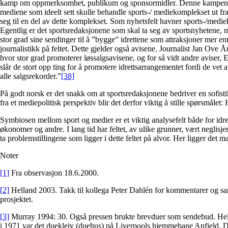
kamp om oppmerksomhet, publikum og sponsormidler. Denne kampen før
mediene som ideelt sett skulle behandle sports-/ mediekomplekset ut fra 
seg til en del av dette komplekset. Som nyhetsfelt havner sports-/medi
Egentlig er det sportsredaksjonene som skal ta seg av sportsnyhetene, 
stor grad sine sendinger til å ”bygge” idrettene som attraksjoner mer en
journalistikk på feltet. Dette gjelder også avisene. Journalist Jan Ove Å
hvor stor grad promoterer løssalgsavisene, og for så vidt andre aviser, 
slår de stort opp ting for å promotere idrettsarrangementet fordi de vet 
alle salgsrekorder.”
[38]
På godt norsk er det snakk om at sportsredaksjonene bedriver en sofisti
fra et mediepolitisk perspektiv blir det derfor viktig å stille spørsmåle
Symbiosen mellom sport og medier er et viktig analysefelt både for idre
økonomer og andre. I lang tid har feltet, av ulike grunner, vært neglisjert
ta problemstillingene som ligger i dette feltet på alvor. Her ligger det 
Noter
[1]
Fra observasjon 18.6.2000.
[2]
Helland 2003. Takk til kollega Peter Dahlén for kommentarer og sa
prosjektet.
[3]
Murray 1994: 30. Også pressen brukte brevduer som sendebud. Helt
i 1971 var det duekleiv (duehus) på Liverpools hjemmebane Anfield. 