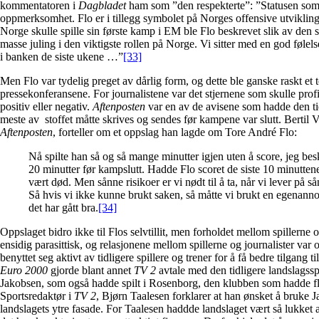
kommentatoren i
Dagbladet
ham som ”den respekterte”: ”Statusen som
oppmerksomhet. Flo er i tillegg symbolet på Norges offensive utviklin
Norge skulle spille sin første kamp i EM ble Flo beskrevet slik av de
masse juling i den viktigste rollen på Norge. Vi sitter med en god føle
i banken de siste ukene …”
[33]
Men Flo var tydelig preget av dårlig form, og dette ble ganske raskt et 
pressekonferansene. For journalistene var det stjernene som skulle profi
positiv eller negativ.
Aftenposten
var en av de avisene som hadde den ti
meste av stoffet måtte skrives og sendes før kampene var slutt. Bertil V
Aftenposten
, forteller om et oppslag han lagde om Tore André Flo:
Nå spilte han så og så mange minutter igjen uten å score, jeg bes
20 minutter før kampslutt. Hadde Flo scoret de siste 10 minutte
vært død. Men sånne risikoer er vi nødt til å ta, når vi lever på 
Så hvis vi ikke kunne brukt saken, så måtte vi brukt en egenann
det har gått bra.
[34]
Oppslaget bidro ikke til Flos selvtillit, men forholdet mellom spillern
ensidig parasittisk, og relasjonene mellom spillerne og journalister var 
benyttet seg aktivt av tidligere spillere og trener for å få bedre tilgang ti
Euro 2000
gjorde blant annet
TV 2
avtale med den tidligere landslagssp
Jakobsen, som også hadde spilt i Rosenborg, den klubben som hadde fles
Sportsredaktør i
TV 2
, Bjørn Taalesen forklarer at han ønsket å bruke
landslagets ytre fasade. For Taalesen haddde landslaget vært så lukket a