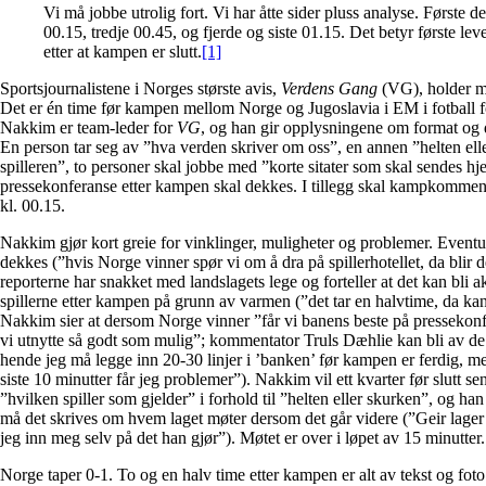
Vi må jobbe utrolig fort. Vi har åtte sider pluss analyse. Første d
00.15, tredje 00.45, og fjerde og siste 01.15. Det betyr første lev
etter at kampen er slutt.
[1]
Sportsjournalistene i Norges største avis,
Verdens Gang
(VG), holder mø
Det er én time før kampen mellom Norge og Jugoslavia i EM i fotball f
Nakkim er team-leder for
VG
, og han gir opplysningene om format og 
En person tar seg av ”hva verden skriver om oss”, en annen ”helten ell
spilleren”, to personer skal jobbe med ”korte sitater som skal sendes h
pressekonferanse etter kampen skal dekkes. I tillegg skal kampkomment
kl. 00.15.
Nakkim gjør kort greie for vinklinger, muligheter og problemer. Eventu
dekkes (”hvis Norge vinner spør vi om å dra på spillerhotellet, da blir
reporterne har snakket med landslagets lege og forteller at det kan bli ak
spillerne etter kampen på grunn av varmen (”det tar en halvtime, da kan
Nakkim sier at dersom Norge vinner ”får vi banens beste på pressekon
vi utnytte så godt som mulig”; kommentator Truls Dæhlie kan bli av de
hende jeg må legge inn 20-30 linjer i ’banken’ før kampen er ferdig, m
siste 10 minutter får jeg problemer”). Nakkim vil ett kvarter før slutt 
”hvilken spiller som gjelder” i forhold til ”helten eller skurken”, og h
må det skrives om hvem laget møter dersom det går videre (”Geir lage
jeg inn meg selv på det han gjør”). Møtet er over i løpet av 15 minutter.
Norge taper 0-1. To og en halv time etter kampen er alt av tekst og fot