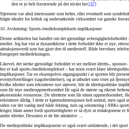
den er jo helt fraværende på det nivået her.
[37]
Stjernene var altså interessante som helter, eller eventuelt som syndeb
fulgte idealer for kritisk og undersøkende virksomhet var ganske fravæ
10. Avslutning: Sports-/mediekompleksets implikasjoner
Denne artikkelen har handlet om det gjensidige avhengighetsforholdet
medier. Jeg har vist at dynamikkene i dette forholdet ikke er nye, etters
attraksjonsverdi som har gjort den til mediestoff. Både brevduer, telefo
foregrepet mediedekningen.
Likevel, det sterke gjensidige forholdet vi ser mellom idretts-, sponsor
her er kalt sports-/mediekomplekset – har noen svært klare idrettspoliti
implikasjoner. Tar en eksempelvis utgangspunkt i at sporten blir presen
eventyrfortellinger (sagoberättelser), og at utbudet som vises på fjerns
hvilke idretter som rekrutterer nye utøvere, blir de idrettspolitiske impl
som får mye medieoppmerksomhet får også de største og rikeste heltene
økonomiske ressursene. De idrettene som får minst oppmerksomhet, får 
rekrutterer dårlig. I dette er kjønnsdimensjonen helt sentral, men også u
siden var det vanlig med både fekting, turn og orientering i
NRK
s sport
lenger, blant annet fordi sportsrettigheter er så dyre at redaksjonene er li
andre idretter. Dessuten er de lite attraktive …
De mediepolitiske implikasjonene er også svært omfattende, i det sport er