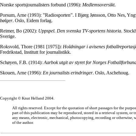
Norske sportsjournalisters forbund (1996):
Medlemsoversikt
.
Porsum, Arne (1993): ”Radiosporten”. I Bjørg Jønsson, Otto Nes, Yng
bølger
. Oslo, Eidem forlag.
Reimer, Bo (2002):
Uppspel. Den svenska TV-sportens historia
. Stock
Sverige.
Roksvold, Thore (1981 [1975]):
Holdningar i avisenes fotballreportasja
Fredrikstad, Institutt for journalistikk.
Schøyen, F.B. (1914):
Aarbok utgit av styret for Norges Fotballforbu
Skouen, Arne (1996):
En journalists erindringer
. Oslo, Aschehoug.
Copyright © Knut Helland 2004.
All rights reserved. Except for the quotation of short passages for the purpo
part of this publication may be reproduced, stored in a retrieval system, or 
any means, electronic, mechanical, photocopying, recording or otherwise, w
of the author.