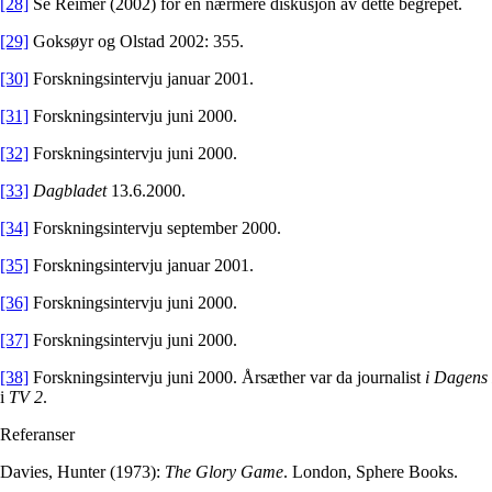
[28]
Se Reimer (2002) for en nærmere diskusjon av dette begrepet.
[29]
Goksøyr og Olstad 2002: 355.
[30]
Forskningsintervju januar 2001.
[31]
Forskningsintervju juni 2000.
[32]
Forskningsintervju juni 2000.
[33]
Dagbladet
13.6.2000.
[34]
Forskningsintervju september 2000.
[35]
Forskningsintervju januar 2001.
[36]
Forskningsintervju juni 2000.
[37]
Forskningsintervju juni 2000.
[38]
Forskningsintervju juni 2000. Årsæther var da journalist
i Dagens
i
TV 2
.
Referanser
Davies, Hunter (1973):
The Glory Game
. London, Sphere Books.