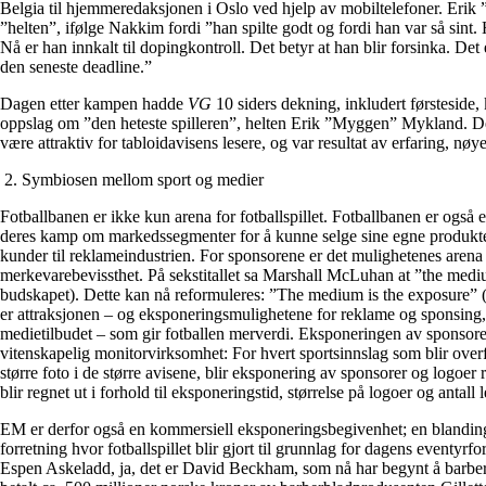
Belgia til hjemmeredaksjonen i Oslo ved hjelp av mobiltelefoner. Eri
”helten”, ifølge Nakkim fordi ”han spilte godt og fordi han var så sint
Nå er han innkalt til dopingkontroll. Det betyr at han blir forsinka. Det 
den seneste deadline.”
Dagen etter kampen hadde
VG
10 siders dekning, inkludert førsteside,
oppslag om ”den heteste spilleren”, helten Erik ”Myggen” Mykland. De
være attraktiv for tabloidavisens lesere, og var resultat av erfaring, nøy
2. Symbiosen mellom sport og medier
Fotballbanen er ikke kun arena for fotballspillet. Fotballbanen er også e
deres kamp om markedssegmenter for å kunne selge sine egne produkter
kunder til reklameindustrien. For sponsorene er det mulighetenes arena
merkevarebevissthet. På sekstitallet sa Marshall McLuhan at ”the medi
budskapet). Dette kan nå reformuleres: ”The medium is the exposure” 
er attraksjonen – og eksponeringsmulighetene for reklame og sponsing, i t
medietilbudet – som gir fotballen merverdi. Eksponeringen av sponsore
vitenskapelig monitorvirksomhet: For hvert sportsinnslag som blir overfø
større foto i de større avisene, blir eksponering av sponsorer og logoer
blir regnet ut i forhold til eksponeringstid, størrelse på logoer og antall 
EM er derfor også en kommersiell eksponeringsbegivenhet; en blanding
forretning hvor fotballspillet blir gjort til grunnlag for dagens eventyrfor
Espen Askeladd, ja, det er David Beckham, som nå har begynt å barbere