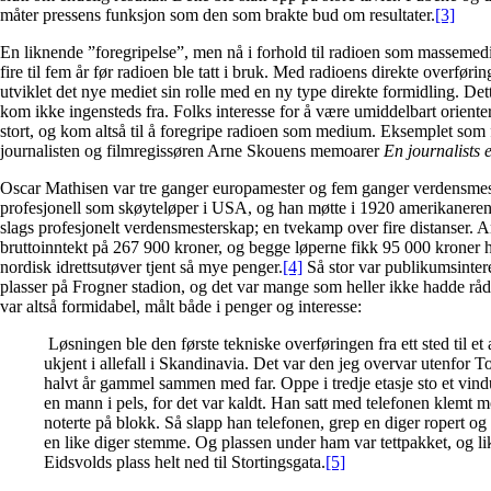
måter pressens funksjon som den som brakte bud om resultater.
[3]
En liknende ”foregripelse”, men nå i forhold til radioen som massemedi
fire til fem år før radioen ble tatt i bruk. Med radioens direkte overføring
utviklet det nye mediet sin rolle med en ny type direkte formidling. De
kom ikke ingensteds fra. Folks interesse for å være umiddelbart oriente
stort, og kom altså til å foregripe radioen som medium. Eksemplet som f
journalisten og filmregissøren Arne Skouens memoarer
En journalists 
Oscar Mathisen var tre ganger europamester og fem ganger verdensmes
profesjonell som skøyteløper i USA, og han møtte i 1920 amerikanere
slags profesjonelt verdensmesterskap; en tvekamp over fire distanser. 
bruttoinntekt på 267 900 kroner, og begge løperne fikk 95 000 kroner h
nordisk idrettsutøver tjent så mye penger.
[4]
Så stor var publikumsintere
plasser på Frogner stadion, og det var mange som heller ikke hadde råd t
var altså formidabel, målt både i penger og interesse:
Løsningen ble den første tekniske overføringen fra ett sted til et a
ukjent i allefall i Skandinavia. Det var den jeg overvar utenfor T
halvt år gammel sammen med far. Oppe i tredje etasje sto et vindu
en mann i pels, for det var kaldt. Han satt med telefonen klemt 
noterte på blokk. Så slapp han telefonen, grep en diger ropert 
en like diger stemme. Og plassen under ham var tettpakket, og lik
Eidsvolds plass helt ned til Stortingsgata.
[5]