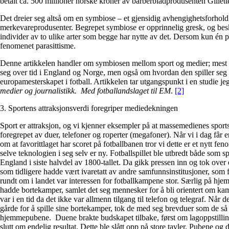
betalt ca. 500 millioner norske kroner av barberbladprodusenten Gillett
Det dreier seg altså om en symbiose – et gjensidig avhengighetsforhold
merkevareprodusenter. Begrepet symbiose er opprinnelig gresk, og bes
individer av to ulike arter som begge har nytte av det. Dersom kun én pa
fenomenet parasittisme.
Denne artikkelen handler om symbiosen mellom sport og medier; mest 
seg over tid i England og Norge, men også om hvordan den spiller seg 
europamesterskapet i fotball. Artikkelen tar utgangspunkt i en studie je
medier og journalistikk. Med fotballandslaget til EM
.
[2]
3. Sportens attraksjonsverdi foregriper mediedekningen
Sport er attraksjon, og vi kjenner eksempler på at massemedienes sport
foregrepet av duer, telefoner og roperter (megafoner). Når vi i dag får
om at favorittlaget har scoret på fotballbanen tror vi dette er et nytt fe
selve teknologien i seg selv er ny. Fotballspillet ble utbredt både som s
England i siste halvdel av 1800-tallet. Da gikk pressen inn og tok over
som tidligere hadde vært ivaretatt av andre samfunnsinstitusjoner, som
rundt om i landet var interessen for fotballkampene stor. Særlig på hj
hadde bortekamper, samlet det seg mennesker for å bli orientert om kam
var i en tid da det ikke var allmenn tilgang til telefon og telegraf. Når d
gårde for å spille sine bortekamper, tok de med seg brevduer som de så s
hjemmepubene. Duene brakte budskapet tilbake, først om lagoppstilling,
slutt om endelig resultat. Dette ble slått opp på store tavler. Pubene o