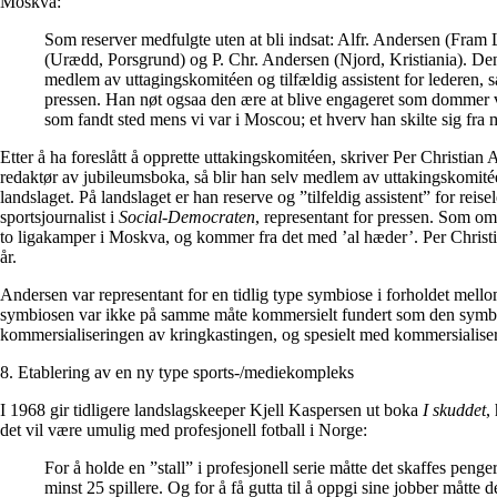
Moskva:
Som reserver medfulgte uten at bli indsat: Alfr. Andersen (Fram
(Urædd, Porsgrund) og P. Chr. Andersen (Njord, Kristiania). Den s
medlem av uttagingskomitéen og tilfældig assistent for lederen, s
pressen. Han nøt ogsaa den ære at blive engageret som dommer 
som fandt sted mens vi var i Moscou; et hverv han skilte sig fra 
Etter å ha foreslått å opprette uttakingskomitéen, skriver Per Christian
redaktør av jubileumsboka, så blir han selv medlem av uttakingskomitéen
landslaget. På landslaget er han reserve og ”tilfeldig assistent” for reise
sportsjournalist i
Social-Democraten
, representant for pressen. Som o
to ligakamper i Moskva, og kommer fra det med ’al hæder’. Per Christi
år.
Andersen var representant for en tidlig type symbiose i forholdet mell
symbiosen var ikke på samme måte kommersielt fundert som den sym
kommersialiseringen av kringkastingen, og spesielt med kommersialiser
8. Etablering av en ny type sports-/mediekompleks
I 1968 gir tidligere landslagskeeper Kjell Kaspersen ut boka
I skuddet
,
det vil være umulig med profesjonell fotball i Norge:
For å holde en ”stall” i profesjonell serie måtte det skaffes penger 
minst 25 spillere. Og for å få gutta til å oppgi sine jobber måtte d