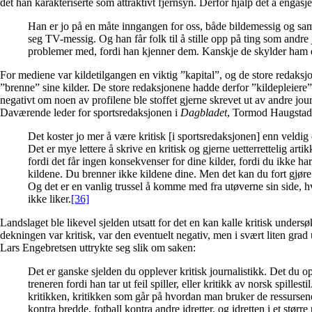
det han karakteriserte som attraktivt fjernsyn. Derfor hjalp det å engasj
Han er jo på en måte inngangen for oss, både bildemessig og sam
seg TV-messig. Og han får folk til å stille opp på ting som andre j
problemer med, fordi han kjenner dem. Kanskje de skylder ham d
For mediene var kildetilgangen en viktig ”kapital”, og de store redaksjo
”brenne” sine kilder. De store redaksjonene hadde derfor ”kildepleiere”
negativt om noen av profilene ble stoffet gjerne skrevet ut av andre jour
Daværende leder for sportsredaksjonen i
Dagbladet
, Tormod Haugstad,
Det koster jo mer å være kritisk [i sportsredaksjonen] enn veldig 
Det er mye lettere å skrive en kritisk og gjerne uetterrettelig arti
fordi det får ingen konsekvenser for dine kilder, fordi du ikke ha
kildene. Du brenner ikke kildene dine. Men det kan du fort gjøre h
Og det er en vanlig trussel å komme med fra utøverne sin side, h
ikke liker.
[36]
Landslaget ble likevel sjelden utsatt for det en kan kalle kritisk unders
dekningen var kritisk, var den eventuelt negativ, men i svært liten gr
Lars Engebretsen uttrykte seg slik om saken:
Det er ganske sjelden du opplever kritisk journalistikk. Det du op
treneren fordi han tar ut feil spiller, eller kritikk av norsk spille
kritikken, kritikken som går på hvordan man bruker de ressursene
kontra bredde, fotball kontra andre idretter, og idretten i et størr