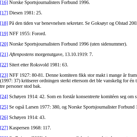
[16]
Norske Sportsjournalisters Forbund 1996.
[17]
Diesen 1981: 25.
[18]
På den tiden var benevnelsen sekretær. Se Goksøyr og Olstad 200
[19]
NFF 1955: Forord.
[20]
Norske Sportsjournalisters Forbund 1996 (uten sidenummer).
[21]
Aftenpostens
morgenutgave, 13.10.1919: 7.
[22]
Sitert etter Roksvold 1981: 63.
[23]
NFF 1927: 80-81. Denne komiteen fikk stor makt i mange år framov
(1997: 37) kritiserer ordningen sterkt ettersom det ble vanskelig for én
tre personer stod bak.
[24]
Schøyen 1914: 42. Som en forstår konsentrerte komitéen seg om spil
[25]
Se også Larsen 1977: 380, og Norske Sportsjournalister Forbund 
[26]
Schøyen 1914: 43.
[27]
Kaspersen 1968: 117.