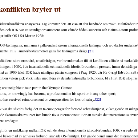
onflikten bryter ut
Skidlärarkonflikten analyseras. Jag kommer dels att visa att den handlade om makt. Maktfördelni
nden och IOK var ett ständigt orosmoment som vållade både Coubertin och Baillet-Latour probl
gar inför OS i S:t Moritz 1928:
OS-tävlingarna, min anm.) gälla endast såsom internationella tävlingar och äro därför underkast
mente. F.I.S. amatörbestämmelser gälla för tävlingarna ifråga.
[21]
t dåtidens stora oroshärd, amatörfrågan, var huvudorsaken till att konflikten vållade så starka k
ningen, i IOK, i de internationella och nationella idrottsförbunden, i pressen, innan det stränga 
lutet av 1900-talet. IOK hade nämligen på sin kongress i Prag 1925, där för övrigt Edström satt 
tion vilken gick stick i stäv med flera av de internationella förbundens, bl a FIS. IOK slog fast
 are ineligible to take part in the Olympic Games:
 is, or knowingly has become, a professional in his sport or in any other sport;
 has received reimbursement or compensation for loss of salary.
[22]
 var det således förbjudet att ta emot pengar för förlorad arbetsförtjänst, vilket gjorde att mån
 ekonomiska resurser inte kunde tävla internationellt. För att minska det internationella tävla
ns resdagar.
t för en maktkamp mellan IOK och de stora internationella idrottsförbunden. IOK var redo att d
 m på bekostnad av att vissa förbund lämnade OS-familjen. Det gällde bland annat det Internationel