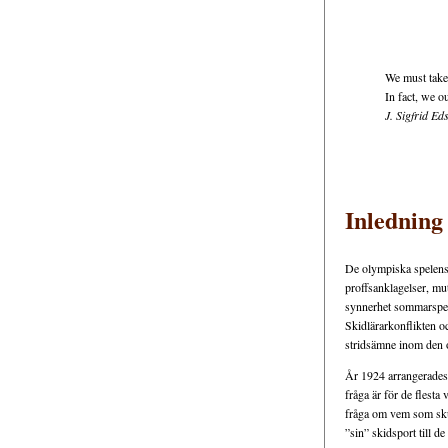
We must take
In fact, we o
J. Sigfrid Ed
Inledning
De olympiska spelens 
proffsanklagelser, mut
synnerhet sommarspele
Skidlärarkonflikten oc
stridsämne inom den 
År 1924 arrangerades 
fråga är för de flesta
fråga om vem som skul
”sin” skidsport till d