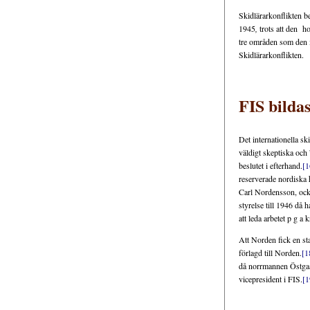
Skidlärarkonflikten b
1945
,
trots att den ho
tre områden som den i
Skidlärarkonflikten.
FIS bilda
Det internationella s
väldigt skeptiska och
beslutet i efterhand.
[1
reserverade nordiska h
Carl Nordensson, ocks
styrelse till 1946 då
att leda arbetet p g a
Att Norden fick en sta
förlagd till Norden.
[1
då norrmannen Östgaar
vicepresident i FIS.
[1