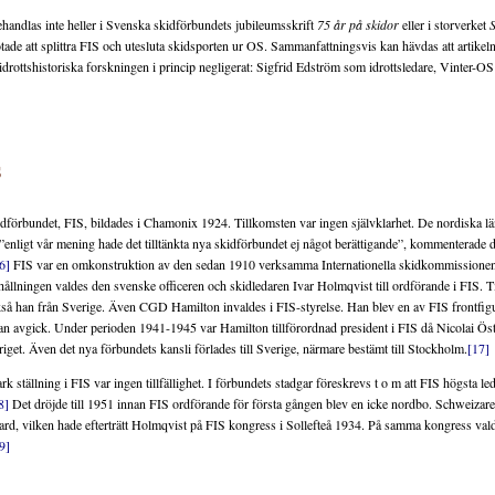
ehandlas inte heller i Svenska skidförbundets jubileumsskrift
75 år på skidor
eller i storverket
S
tade att splittra FIS och utesluta skidsporten ur OS. Sammanfattningsvis kan hävdas att artikeln
drottshistoriska forskningen i princip negligerat: Sigfrid Edström som idrottsledare, Vinter-OS
s
kidförbundet, FIS, bildades i Chamonix 1924. Tillkomsten var ingen självklarhet. De nordiska l
 ”enligt vår mening hade det tilltänkta nya skidförbundet ej något berättigande”, kommenterade 
6]
FIS var en omkonstruktion av den sedan 1910 verksamma Internationella skidkommissionen
ållningen valdes den svenske officeren och skidledaren Ivar Holmqvist till ordförande i FIS. Ti
å han från Sverige. Även CGD Hamilton invaldes i FIS-styrelse. Han blev en av FIS frontfigur
 han avgick. Under perioden 1941-1945 var Hamilton tillförordnad president i FIS då Nicolai Ös
 kriget. Även det nya förbundets kansli förlades till Sverige, närmare bestämt till Stockholm.
[17]
rk ställning i FIS var ingen tillfällighet. I förbundets stadgar föreskrevs t o m att FIS högsta le
8]
Det dröjde till 1951 innan FIS ordförande för första gången blev en icke nordbo. Schweizar
d, vilken hade efterträtt Holmqvist på FIS kongress i Sollefteå 1934. På samma kongress vald
9]