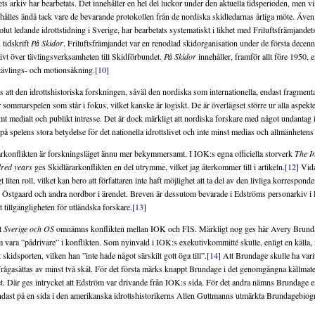
s arkiv har bearbetats. Det innehåller en hel del luckor under den aktuella tidsperioden, men v
rhålles ändå tack vare de bevarande protokollen från de nordiska skidledarnas årliga möte. Äve
lut ledande idrottstidning i Sverige, har bearbetats systematiskt i likhet med Friluftsfrämjandet
 tidskrift
På Skidor
. Friluftsfrämjandet var en renodlad skidorganisation under de första decenn
vt över tävlingsverksamheten till Skidförbundet.
På Skidor
innehåller, framför allt före 1950, e
tävlings- och motionsåkning.
[10]
 att den idrottshistoriska forskningen, såväl den nordiska som internationella, endast fragmenta
sommarspelen som står i fokus, vilket kanske är logiskt. De är överlägset större ur alla aspekte
amt medialt och publikt intresse. Det är dock märkligt att nordiska forskare med något undantag in
 spelens stora betydelse för det nationella idrottslivet och inte minst medias och allmänhetens 
rarkonflikten är forskningsläget ännu mer bekymmersamt. I IOK:s egna officiella storverk
The I
red years
ges Skidlärarkonflikten en del utrymme, vilket jag återkommer till i artikeln.
[12]
Vida
 liten roll, vilket kan bero att författaren inte haft möjlighet att ta del av den livliga korrespo
Östgaard och andra nordbor i ärendet. Breven är dessutom bevarade i Edströms personarkiv i R
 tillgängligheten för utländska forskare.
[13]
t
Sverige och OS
omnämns konflikten mellan IOK och FIS. Märkligt nog ges här Avery Brund
m vara ”pådrivare” i konflikten. Som nyinvald i IOK:s exekutivkommitté skulle, enligt en källa, f
idsporten, vilken han ”inte hade något särskilt gott öga till”.
[14]
Att Brundage skulle ha varit
rågasättas av minst två skäl. För det första märks knappt Brundage i det genomgångna källmateri
et. Där ges intrycket att Edström var drivande från IOK:s sida. För det andra nämns Brundage
ndast på en sida i den amerikanska idrottshistorikerns Allen Guttmanns utmärkta Brundagebiog