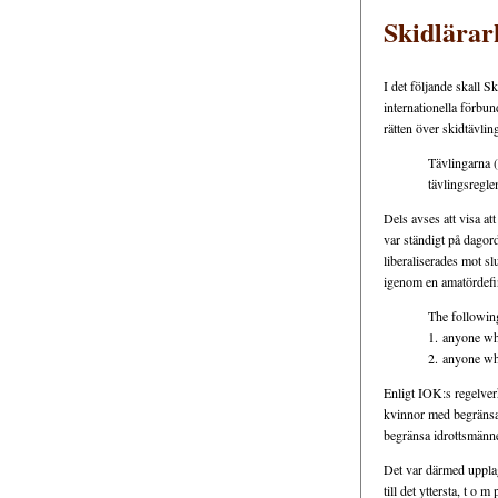
Skidlärark
I det följande skall 
internationella förbu
rätten över skidtävlin
Tävlingarna (
tävlingsregle
Dels avses att visa at
var ständigt på dagord
liberaliserades mot s
igenom en amatördefini
The following
1. anyone who
2. anyone who
Enligt IOK:s regelverk
kvinnor med begränsade
begränsa idrottsmänne
Det var därmed upplag
till det yttersta, t o