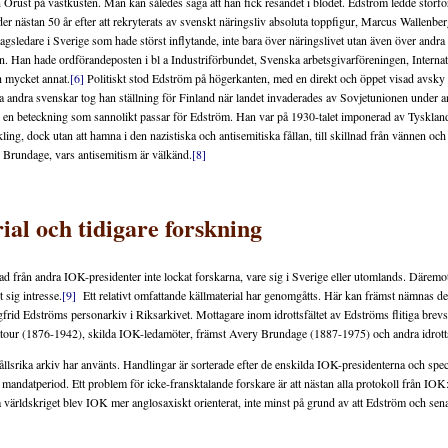
Orust på västkusten. Man kan således säga att han fick resandet i blodet. Edström ledde stor
 nästan 50 år efter att rekryterats av svenskt näringsliv absoluta toppfigur, Marcus Wallenbe
gsledare i Sverige som hade störst inflytande, inte bara över näringslivet utan även över andra 
n. Han hade ordförandeposten i bl a Industriförbundet, Svenska arbetsgivarföreningen, Internat
 mycket annat.
[6]
Politiskt stod Edström på högerkanten, med en direkt och öppet visad avs
 andra svenskar tog han ställning för Finland när landet invaderades av Sovjetunionen under an
r en beteckning som sannolikt passar för Edström. Han var på 1930-talet imponerad av Tyskl
kling, dock utan att hamna i den nazistiska och antisemitiska fållan, till skillnad från vännen oc
Brundage, vars antisemitism är välkänd.
[8]
ial och tidigare forskning
nad från andra IOK-presidenter inte lockat forskarna, vare sig i Sverige eller utomlands. Däremo
t sig intresse.
[9]
Ett relativt omfattande källmaterial har genomgåtts. Här kan främst nämnas d
frid Edströms personarkiv i Riksarkivet. Mottagare inom idrottsfältet av Edströms flitiga bre
atour (1876-1942), skilda IOK-ledamöter, främst Avery Brundage (1887-1975) och andra idrott
llsrika arkiv har använts. Handlingar är sorterade efter de enskilda IOK-presidenterna och spe
 mandatperiod. Ett problem för icke-fransktalande forskare är att nästan alla protokoll från IOK
a världskriget blev IOK mer anglosaxiskt orienterat, inte minst på grund av att Edström och se