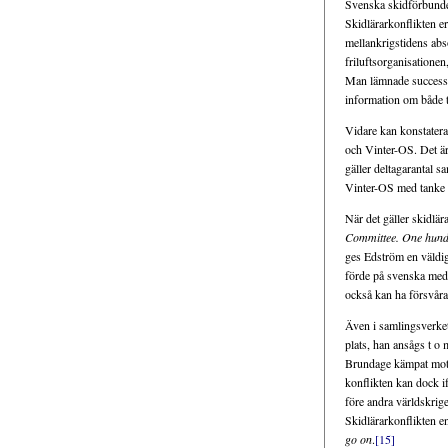
Svenska skidförbundet
Skidlärarkonflikten e
mellankrigstidens abso
friluftsorganisationen,
Man lämnade successi
information om både 
Vidare kan konstateras
och Vinter-OS. Det är 
gäller deltagarantal s
Vinter-OS med tanke på
När det gäller skidlä
Committee. One hund
ges Edström en väldigt
förde på svenska med 
också kan ha försvårat
Även i samlingsverke
plats, han ansågs t o 
Brundage kämpat mot sk
konflikten kan dock if
före andra världskrig
Skidlärarkonflikten e
go on
.
[15]