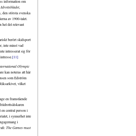
iss information om
n
Idrottsbladet
,
s, den största svenska
ierna av 1900-talet.
n hel del relevant
riskt berört skidsport
r, inte minst vad
te intresserat sig för
intresse.
[11]
nternational Olympic
re kan noteras att här
ndensen som Edström
iksarkivet, vilket
age en framstående
riidrottsälskaren
 en central person i
alet, i synnerhet inte
 engagemang i
rafi:
The Games must