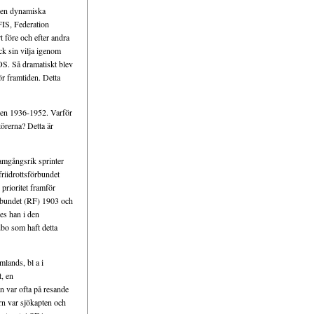
den dynamiska
FIS, Federation
 före och efter andra
ck sin vilja igenom
-OS. Så dramatiskt blev
ör framtiden. Detta
oden 1936-1952. Varför
örerna? Detta är
ramgångsrik sprinter
friidrottsförbundet
prioritet framför
rbundet (RF) 1903 och
es han i den
bo som haft detta
lands, bl a i
, en
 var ofta på resande
ern var sjökapten och