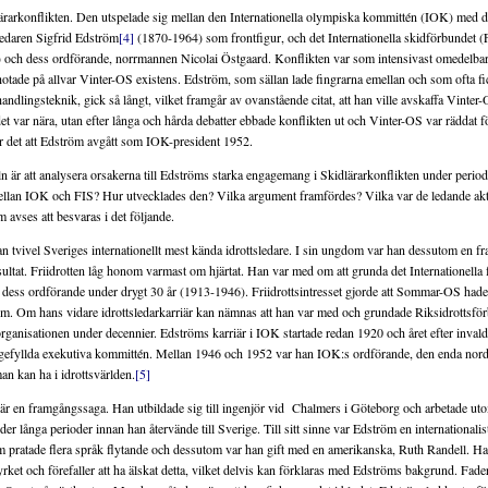
ärarkonflikten. Den utspelade sig mellan den Internationella olympiska kommittén (IOK) med 
sledaren Sigfrid Edström
[4]
(1870-1964) som frontfigur, och det Internationella skidförbundet (
i) och dess ordförande, norrmannen Nicolai Östgaard. Konflikten var som intensivast omedelbart
hotade på allvar Vinter-OS existens. Edström, som sällan lade fingrarna emellan och som ofta fi
handlingsteknik, gick så långt, vilket framgår av ovanstående citat, att han ville avskaffa Vinter
et var nära, utan efter långa och hårda debatter ebbade konflikten ut och Vinter-OS var räddat f
er det att Edström avgått som IOK-president 1952.
keln är att analysera orsakerna till Edströms starka engagemang i Skidlärarkonflikten under peri
ellan IOK och FIS? Hur utvecklades den? Vilka argument framfördes? Vilka var de ledande akt
m avses att besvaras i det följande.
an tvivel Sveriges internationellt mest kända idrottsledare. I sin ungdom var han dessutom en f
ultat. Friidrotten låg honom varmast om hjärtat. Han var med om att grunda det Internationella 
ess ordförande under drygt 30 år (1913-1946). Friidrottsintresset gjorde att Sommar-OS hade 
m. Om hans vidare idrottsledarkarriär kan nämnas att han var med och grundade Riksidrottsfö
 organisationen under decennier. Edströms karriär i IOK startade redan 1920 och året efter invald
igefyllda exekutiva kommittén. Mellan 1946 och 1952 var han IOK:s ordförande, den enda nord
an kan ha i idrottsvärlden.
[5]
är en framgångssaga. Han utbildade sig till ingenjör vid Chalmers i Göteborg och arbetade utom
långa perioder innan han återvände till Sverige. Till sitt sinne var Edström en internationalist
pratade flera språk flytande och dessutom var han gift med en amerikanska, Ruth Randell. Han
 yrket och förefaller att ha älskat detta, vilket delvis kan förklaras med Edströms bakgrund. Fad