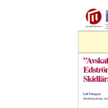
”Avskaf
Edströ
Skidlär
Leif Yttergren
Idrottshögskolan, St