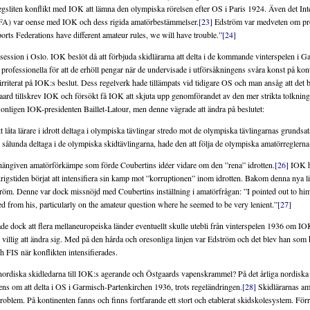
segsliten konflikt med IOK att lämna den olympiska rörelsen efter OS i Paris 1924. Även det Int
IFA) var oense med IOK och dess rigida amatörbestämmelser.
[23]
Edström var medveten om pr
orts Federations have different amateur rules, we will have trouble.”
[24]
ession i Oslo. IOK beslöt då att förbjuda skidlärarna att delta i de kommande vinterspelen i 
professionella för att de erhöll pengar när de undervisade i utförsåkningens svåra konst på kon
rriterat på IOK:s beslut. Dess regelverk hade tillämpats vid tidigare OS och man ansåg att det b
gaard tillskrev IOK och försökt få IOK att skjuta upp genomförandet av den mer strikta tolkninge
sonligen IOK-presidenten Baillet-Latour, men denne vägrade att ändra på beslutet:
t låta lärare i idrott deltaga i olympiska tävlingar stredo mot de olympiska tävlingarnas grunds
ålunda deltaga i de olympiska skidtävlingarna, hade den att följa de olympiska amatörreglerna
 hängiven amatörförkämpe som förde Coubertins idéer vidare om den ”rena” idrotten.
[26]
IOK h
igstiden börjat att intensifiera sin kamp mot ”korruptionen” inom idrotten. Bakom denna nya lin
tröm. Denne var dock missnöjd med Coubertins inställning i amatörfrågan: ”I pointed out to him
ed from his, particularly on the amateur question where he seemed to be very lenient.”
[27]
de dock att flera mellaneuropeiska länder eventuellt skulle utebli från vinterspelen 1936 om IOK
 villig att ändra sig. Med på den hårda och oresonliga linjen var Edström och det blev han som
h FIS när konflikten intensifierades.
 nordiska skidledarna till IOK:s agerande och Östgaards vapenskrammel? På det årliga nordiska
ns om att delta i OS i Garmisch-Partenkirchen 1936, trots regeländringen.
[28]
Skidlärarnas ama
roblem. På kontinenten fanns och finns fortfarande ett stort och etablerat skidskolesystem. Förr 