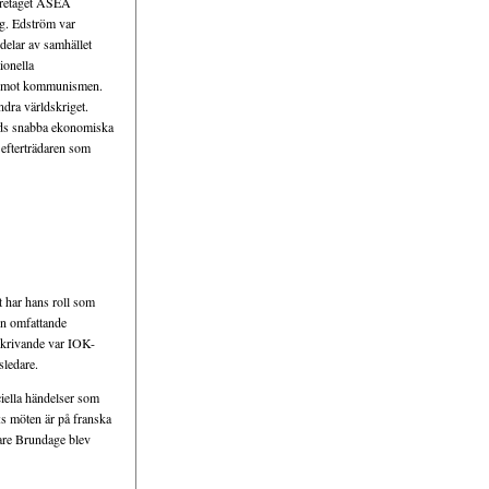
företaget ASEA
rg. Edström var
delar av samhället
ionella
ky mot kommunismen.
dra världskriget.
ands snabba ekonomiska
h efterträdaren som
t har hans roll som
en omfattande
vskrivande var IOK-
sledare.
ciella händelser som
:s möten är på franska
nare Brundage blev