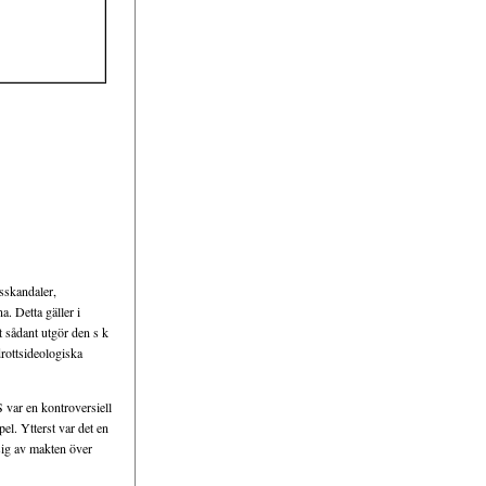
sskandaler,
. Detta gäller i
 sådant utgör den s k
drottsideologiska
 var en kontroversiell
l. Ytterst var det en
sig av makten över