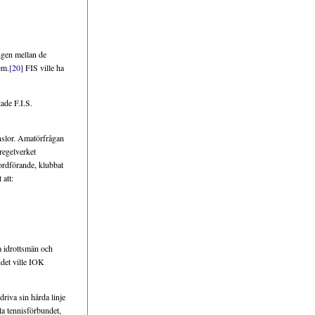
ngen mellan de
em.
[20]
FIS ville ha
ade F.I.S.
änslor. Amatörfrågan
regelverket
ordförande, klubbat
 att:
ga idrottsmän och
ndet ville IOK
riva sin hårda linje
la tennisförbundet,