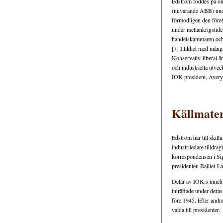
Edström föddes på ön 
(nuvarande ABB) under
förmodligen den företa
under mellankrigstide
handelskammaren och
[7]
I likhet med många
Konservativ-liberal ä
och industriella utvec
IOK-president, Avery 
Källmater
Edström har till skill
industriledare tilldragi
korrespondensen i Sig
presidenten Baillet-L
Delar av IOK:s innehå
inträffade under deras
före 1945. Efter andr
valda till presidenter.