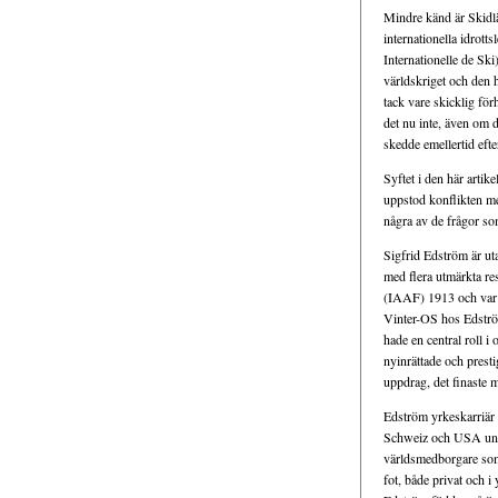
Mindre känd är Skidl
internationella idrott
Internationelle de Sk
världskriget och den 
tack vare skicklig för
det nu inte, även om d
skedde emellertid eft
Syftet i den här arti
uppstod konflikten m
några av de frågor so
Sigfrid Edström är ut
med flera utmärkta res
(IAAF) 1913 och var d
Vinter-OS hos Edströ
hade en central roll i
nyinrättade och prest
uppdrag, det finaste m
Edström yrkeskarriär 
Schweiz och USA under 
världsmedborgare som 
fot, både privat och i