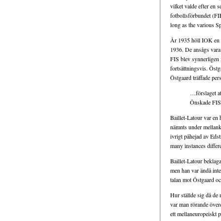
vilket valde efter en 
fotbollsförbundet (F
long as the various Sp
År 1935 höll IOK en s
1936. De ansågs vara 
FIS blev synnerligen i
fortsättningsvis. Öst
Östgaard träffade per
…förslaget at
Önskade FIS s
Baillet-Latour var en
nämnts under mellankr
ivrigt påhejad av Eds
many instances differ
Baillet-Latour beklaga
men han var ändå inte
talan mot Östgaard oc
Hur ställde sig då de
var man rörande övere
ett mellaneuropeiskt p