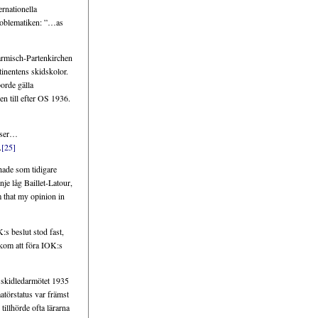
ernationella
oblematiken: ”…as
Garmisch-Partenkirchen
tinentens skidskolor.
orde gälla
n till efter OS 1936.
atser…
.
[25]
ade som tidigare
je låg Baillet-Latour,
 that my opinion in
:s beslut stod fast,
 kom att föra IOK:s
 skidledarmötet 1935
törstatus var främst
tillhörde ofta lärarna