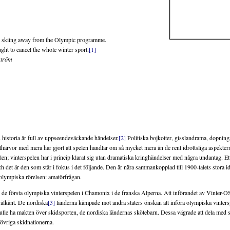
 skiing away from the Olympic programme.
ught to cancel the whole winter sport.
[1]
ström
historia är full av uppseendeväckande händelser.
[2]
Politiska bojkotter, gisslandrama, dopning
härvor med mera har gjort att spelen handlar om så mycket mera än de rent idrottsliga aspekterna
n; vinterspelen har i princip klarat sig utan dramatiska kringhändelser med några undantag. Ett
h det är den som står i fokus i det följande. Den är nära sammankopplad till 1900-talets stora i
olympiska rörelsen: amatörfrågan.
de första olympiska vinterspelen i Chamonix i de franska Alperna. Att införandet av Vinter-OS
 välkänt. De nordiska
[3]
länderna kämpade mot andra staters önskan att införa olympiska vinterspe
le ha makten över skidsporten, de nordiska ländernas skötebarn. Dessa vägrade att dela med 
e övriga skidnationerna.