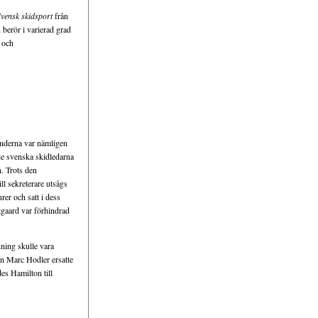
vensk skidsport
från
 berör i varierad grad
 och
änderna var nämligen
de svenska skidledarna
. Trots den
ll sekreterare utsågs
er och satt i dess
tgaard var förhindrad
dning skulle vara
en Marc Hodler ersatte
es Hamilton till