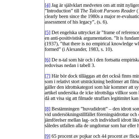
[4]
Jag är självklart medveten om att mitt nylige
”Introduction” till
The Talcott Parsons Reader
(
clearly been since the 1980s a major re-evaluati
assessment of his legacy”, (s. 6).
[5]
Det engelska uttrycket är ”frame of referenc
en anti-positivistisk argumentation. ”It is funda
(1937), ”that there is no empirical knowledge w
formed” (i Alexander, 1983, s. 10).
[6]
De n-tal som här och i den fortsatta empirisk
redovisas nedan i tabell 3.
[7]
Här bör dock tilläggas att det också finns m
som i relativt stort utsträckning bedömer att fil
gäller den idrottskategori som här kommer att sy
artikel undersöka de icke idrottsliga villkor so
då att visa sig att filmade straffars legitimitet 
[8]
Bestämningen ”huvudidrott” – den idrott s
vid undersökningstillfället föreningsidrottar och
jämförelser mellan lag- och individuell idrott li
således utfallen alla de ungdomar som har eller 
[9]
65 procent av pojkar och 44 procent av flickor