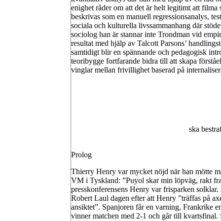
enighet råder om att det är helt legitimt att filma 
beskrivas som en manuell regressionsanalys, te
sociala och kulturella livssammanhang där stödet
sociolog han är stannar inte Trondman vid empiris
resultat med hjälp av Talcott Parsons’ handlings
samtidigt blir en spännande och pedagogisk intro
teoribygge fortfarande bidra till att skapa först
vinglar mellan frivillighet baserad på internalis
ska bestra
Prolog
Thierry Henry var mycket nöjd när han mötte med
VM i Tyskland: ”Puyol skar min löpväg, rakt framf
presskonferensens Henry var frisparken solklar. E
Robert Laul dagen efter att Henry ”träffas på a
ansiktet”. Spanjoren får en varning, Frankrike e
vinner matchen med 2-1 och går till kvartsfinal. 