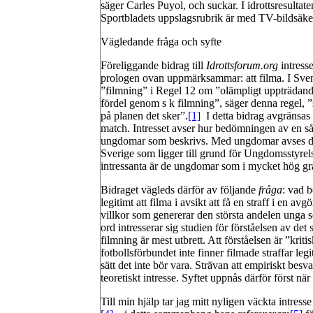
säger Carles Puyol, och suckar. I idrottsresultat
Sportbladets uppslagsrubrik är med TV-bildsäkerhe
Vägledande fråga och syfte
Föreliggande bidrag till
Idrottsforum.org
intres
prologen ovan uppmärksammar: att filma. I Sve
”filmning” i Regel 12 om ”olämpligt uppträdand
fördel genom s k filmning”, säger denna regel, ”s
på planen det sker”.
[1]
I detta bidrag avgränsas f
match. Intresset avser hur bedömningen av en så
ungdomar som beskrivs. Med ungdomar avses det 
Sverige som ligger till grund för Ungdomsstyrel
intressanta är de ungdomar som i mycket hög grad
Bidraget vägleds därför av följande
fråga
: vad 
legitimt att filma i avsikt att få en straff i en a
villkor som genererar den största andelen unga s
ord intresserar sig studien för förståelsen av det
filmning är mest utbrett. Att förståelsen är ”krit
fotbollsförbundet inte finner filmade straffar legi
sätt det inte bör vara. Strävan att empiriskt besva
teoretiskt intresse. Syftet uppnås därför först när
Till min hjälp tar jag mitt nyligen väckta intre