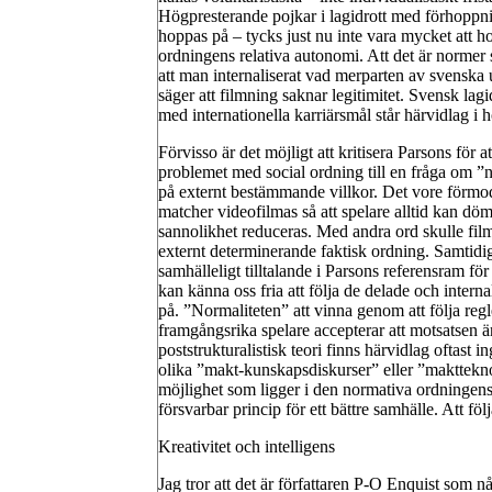
Högpresterande pojkar i lagidrott med förhoppnin
hoppas på – tycks just nu inte vara mycket att h
ordningens relativa autonomi. Att det är normer s
att man internaliserat vad merparten av svensk
säger att filmning saknar legitimitet. Svensk lag
med internationella karriärsmål står härvidlag i
Förvisso är det möjligt att kritisera Parsons för 
problemet med social ordning till en fråga om ”n
på externt bestämmande villkor. Det vore förmodl
matcher videofilmas så att spelare alltid kan döm
sannolikhet reduceras. Med andra ord skulle fil
externt determinerande faktisk ordning. Samtidigt
samhälleligt tilltalande i Parsons referensram för
kan känna oss fria att följa de delade och intern
på. ”Normaliteten” att vinna genom att följa regl
framgångsrika spelare accepterar att motsatsen ä
poststrukturalistisk teori finns härvidlag oftast 
olika ”makt-kunskapsdiskurser” eller ”makttekn
möjlighet som ligger i den normativa ordningens 
försvarbar princip för ett bättre samhälle. Att följ
Kreativitet och intelligens
Jag tror att det är författaren P-O Enquist som nå