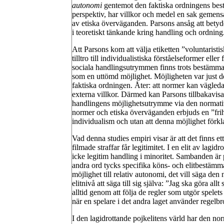
autonomi
gentemot den faktiska ordningens best
perspektiv, har villkor och medel en sak gemensa
av etiska överväganden. Parsons ansåg att bety
i teoretiskt tänkande kring handling och ordning
Att Parsons kom att välja etiketten ”voluntaristi
tilltro till individualistiska förståelseformer eller 
sociala handlingsutrymmen finns trots bestämman
som en uttömd möjlighet. Möjligheten var just 
faktiska ordningen. Åter: att normer kan vägled
externa villkor. Därmed kan Parsons tillbakavisa
handlingens möjlighetsutrymme via den normativ
normer och etiska överväganden erbjuds en ”fri
individualism och utan att denna möjlighet förkla
Vad denna studies empiri visar är att det finns e
filmade straffar får legitimitet. I en elit av la
icke legitim handling i minoritet. Sambanden är 
andra ord tycks specifika köns- och elitbestäm
möjlighet till relativ autonomi, det vill säga den
elitnivå att säga till sig själva: ”Jag ska göra al
alltid genom att följa de regler som utgör spelets
när en spelare i det andra laget använder regelbr
I den lagidrottande pojkelitens värld har den nor