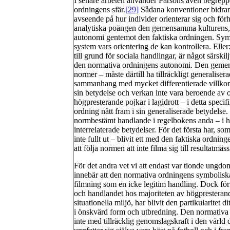
I senare arbeten använder Parsons även begrep
ordningens sfär.
[29]
Sådana konventioner bidrar 
avseende på hur individer orienterar sig och fö
analytiska poängen den gemensamma kulturens,
autonomi gentemot den faktiska ordningen. Symb
system vars orientering de kan kontrollera. Elle
till grund för sociala handlingar, är något särski
den normativa ordningens autonomi. Den gemen
normer – måste därtill ha tillräckligt generalise
sammanhang med mycket differentierade villkor 
sin betydelse och verkan inte vara beroende av o
högpresterande pojkar i lagidrott – i detta sp
ordning nått fram i sin generaliserade betydelse
normbestämt handlande i regelbokens anda – i h
interrelaterade betydelser. För det första har, 
inte fullt ut – blivit ett med den faktiska ordnin
att följa normen att inte filma sig till resultatmä
För det andra vet vi att endast var tionde ungd
innebär att den normativa ordningens symbolisk
filmning som en icke legitim handling. Dock för
och handlandet hos majoriteten av högpresterande
situationella miljö, har blivit den partikularitet
i önskvärd form och utbredning. Den normativa o
inte med tillräcklig genomslagskraft i den värld 