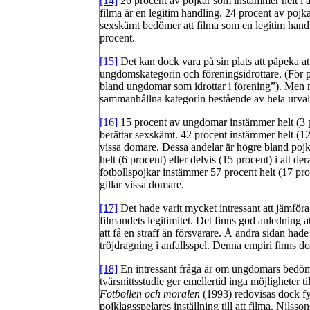
[14]
26 procent av pojkar som instämmer helt i att
filma är en legitim handling. 24 procent av pojka
sexskämt bedömer att filma som en legitim handl
procent.
[15]
Det kan dock vara på sin plats att påpeka att
ungdomskategorin och föreningsidrottare. (För p
bland ungdomar som idrottar i förening”). Men m
sammanhållna kategorin bestående av hela urv
[16]
15 procent av ungdomar instämmer helt (3 pro
berättar sexskämt. 42 procent instämmer helt (12 p
vissa domare. Dessa andelar är högre bland pojk
helt (6 procent) eller delvis (15 procent) i att d
fotbollspojkar instämmer 57 procent helt (17 proc
gillar vissa domare.
[17]
Det hade varit mycket intressant att jämföra
filmandets legitimitet. Det finns god anledning att
att få en straff än försvarare. Å andra sidan had
tröjdragning i anfallsspel. Denna empiri finns dock
[18]
En intressant fråga är om ungdomars bedömni
tvärsnittsstudie ger emellertid inga möjligheter
Fotbollen och moralen
(1993) redovisas dock fy
pojklagsspelares inställning till att filma. Nilsso