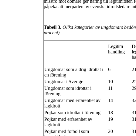
misstro mot domare ger näring till legitimiteten fö
påpeka att merparten av svenska idrottsledare int
Tabell 3.
Olika kategorier av ungdomars bedömni
procent).
Legitim
De
handling
le
ha
Ungdomar som aldrig idrottat i
6
2
en förening
Ungdomar i Sverige
10
2
Ungdomar som idrottar i
11
2
förening
Ungdomar med erfarenhet av
14
3
lagidrott
Pojkar som idrottar i förening
18
3
Pojkar med erfarenhet av
19
3
lagidrott
Pojkar med fotboll som
20
3