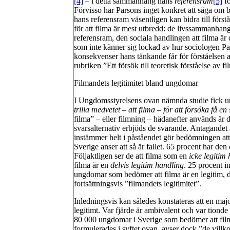
[4]
– i detta sammanhang hans
referensram
[5]
f
Förvisso har Parsons inget konkret att säga om b
hans referensram väsentligen kan bidra till förs
för att filma är mest utbredd: de livssammanhang
referensram, den sociala handlingen att filma är
som inte känner sig lockad av hur sociologen Pa
konsekvenser hans tänkande får för förståelsen 
rubriken ”Ett försök till teoretisk förståelse av fi
Filmandets legitimitet bland ungdomar
I Ungdomsstyrelsens ovan nämnda studie fick ung
trilla medvetet – att filma – för att försöka få 
filma” – eller filmning – hädanefter används är
svarsalternativ erbjöds de svarande. Antagandet 
instämmer helt i påståendet gör bedömningen att
Sverige anser att så är fallet. 65 procent har de
Följaktligen ser de att filma som en
icke legitim
filma är en
delvis legitim
handling
. 25 procent i
ungdomar som bedömer att filma är en legitim, d
fortsättningsvis ”filmandets legitimitet”.
Inledningsvis kan således konstateras att en maj
legitimt. Var fjärde är ambivalent och var tionde a
80 000 ungdomar i Sverige som bedömer att film
formulerades i syftet ovan, avser dock ”de villk