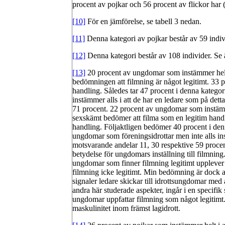
procent av pojkar och 56 procent av flickor har (
[10]
För en jämförelse, se tabell 3 nedan.
[11]
Denna kategori av pojkar består av 59 indiv
[12]
Denna kategori består av 108 individer. Se 
[13]
20 procent av ungdomar som instämmer helt i
bedömningen att filmning är något legitimt. 33 pr
handling. Således tar 47 procent i denna kategor
instämmer alls i att de har en ledare som på dett
71 procent. 22 procent av ungdomar som instämmer
sexskämt bedömer att filma som en legitim handl
handling. Följaktligen bedömer 40 procent i den
ungdomar som föreningsidrottar men inte alls ins
motsvarande andelar 11, 30 respektive 59 procent
betydelse för ungdomars inställning till filmning.
ungdomar som finner filmning legitimt upplever 
filmning icke legitimt. Min bedömning är dock a
signaler ledare skickar till idrottsungdomar m
andra här studerade aspekter, ingår i en specifik 
ungdomar uppfattar filmning som något legitimt.
maskulinitet inom främst lagidrott.