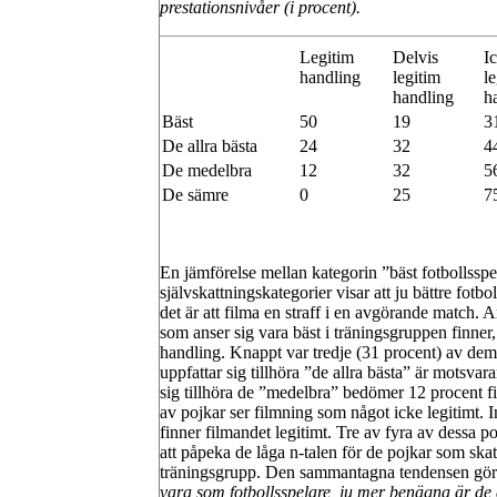
prestationsnivåer (i procent).
Legitim
Delvis
I
handling
legitim
l
handling
h
Bäst
50
19
3
De allra bästa
24
32
4
De medelbra
12
32
5
De sämre
0
25
7
En jämförelse mellan kategorin ”bäst fotbollsspe
självskattningskategorier visar att ju bättre fotbo
det är att filma en straff i en avgörande match. 
som anser sig vara bäst i träningsgruppen finner,
handling. Knappt var tredje (31 procent) av dem
uppfattar sig tillhöra ”de allra bästa” är motsv
sig tillhöra de ”medelbra” bedömer 12 procent f
av pojkar ser filmning som något icke legitimt. 
finner filmandet legitimt. Tre av fyra av dessa po
att påpeka de låga n-talen för de pojkar som skat
träningsgrupp. Den sammantagna tendensen gör 
vara som fotbollsspelare, ju mer benägna är de at