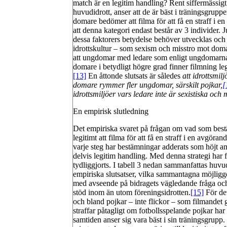
match är en legitim handling? Rent siffermässigt
huvudidrott, anser att de är bäst i träningsgruppe
domare bedömer att filma för att få en straff i 
att denna kategori endast består av 3 individer.
dessa faktorers betydelse behöver utvecklas och f
idrottskultur – som sexism och misstro mot domare
att ungdomar med ledare som enligt ungdomarnas
domare i betydligt högre grad finner filmning l
[13]
En åttonde slutsats är således
att idrottsmil
domare rymmer fler ungdomar, särskilt pojkar,
[
idrottsmiljöer vars ledare inte är sexistiska och
En empirisk slutledning
Det empiriska svaret på frågan om vad som best
legitimt att filma för att få en straff i en avgöra
varje steg har bestämningar adderats som höjt a
delvis legitim handling. Med denna strategi har 
tydliggjorts. I tabell 3 nedan sammanfattas huv
empiriska slutsatser, vilka sammantagna möjliggö
med avseende på bidragets vägledande fråga och sy
stöd inom än utom föreningsidrotten.
[15]
För det
och bland pojkar – inte flickor – som filmandet ge
straffar påtagligt om fotbollsspelande pojkar har 
samtiden anser sig vara bäst i sin träningsgrupp. 