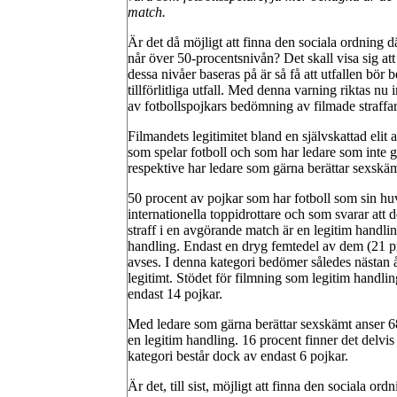
match.
Är det då möjligt att finna den sociala ordning 
når över 50-procentsnivån? Det skall visa sig at
dessa nivåer baseras på är så få att utfallen bör 
tillförlitliga utfall. Med denna varning riktas nu 
av fotbollspojkars bedömning av filmade straffars
Filmandets legitimitet bland en självskattad elit 
som spelar fotboll och som har ledare som inte g
respektive har ledare som gärna berättar sexskä
50 procent av pojkar som har fotboll som sin huvu
internationella toppidrottare och som svarar att d
straff i en avgörande match är en legitim handlin
handling. Endast en dryg femtedel av dem (21 pro
avses. I denna kategori bedömer således nästan ått
legitimt. Stödet för filmning som legitim handl
endast 14 pojkar.
Med ledare som gärna berättar sexskämt anser 68
en legitim handling. 16 procent finner det delvis
kategori består dock av endast 6 pojkar.
Är det, till sist, möjligt att finna den sociala ord