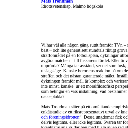
Mats Trondman
Idrottsvetenskap, Malmö högskola
Vi har väl alla någon gång suttit framför TVn – f
bäst – och lite generat sett stundtals riktigt grov
straffområdet på en fotbollsplan, dykningar utför
avgöra matchen – till fuskarens fördel. Eller är 
upprörda? Många tar avstånd, ser det som fusk, jäm
utslagsläge. Kanske beror ens reaktion på om det
straffen och det nästan garanterade målet. Inställ
dykningen framför mål, är komplex och varierar 
inte minst, kanske, ur ett moralfilosofiskt perspek
som betingar en viss inställning, vad bestämmer 
oacceptabla?
Mats Trondman sitter på ett omfattande empirisk
enkätstudie av ett riksrepresentativt urval av 
och föreningsidrotten
”. Dessa ungdomar fick ock
delvis legitima, eller icke legitima. Svaren tar fö
kvantitativ analys där han med hjälp av en rad o