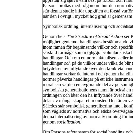
uppfattar sig själva vara bäst på fotboll och i fra
Parsons brottas med frågan om hur den normativa
står denna studie inför uppgiften att förstå varf
när den i övrigt i mycket hög grad är gemensam
Symbolisk ordning, internalisering och socialisa
Genom hela
The Structure of Social Action
ser P
möjlighet gentemot handlingars bestämmande vil
inom ramen för begränsande villkor och specifik
särskild förmåga som möjliggör voluntaristiska 
handlingar. Och om en norm aktualiseras eller in
handlingar
och
på de villkor under vilka de blir 
betydelsen av inflytande över den konkreta hand
handlingar verkar de internt i och genom handlin
normer påverka handlingar på ett icke instrument
moraliska värden en avgörande del av personlighe
symboliska generalisationens namn är också en fö
ordningen och låter den ha inflytande över hand
delas av många skapar ett mönster. Den är en v
Således står symbolisk generalisering inte i konf
som vägleds av normativa och etiska överväga
denna internalisering av normativ ordning för in
genom
socialisation
.
Om Parsons referensram för social handling och or