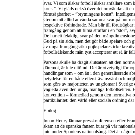
svar. Vi som älskar fotboll älskar anfallare som 
konst”. Vi gläds också över det omvända: att en 
förutsägbarhet – ”brytningens konst”. Intelligens,
Genom att alltid använda samma svar på hur man d
respektive förhindrade. Man blir till förutsägba
framgång genom att filma straffar i en ”stor”, av
De har ett felaktigt svar på den mångdimension
Gud på sin sida, men det gör både spelare och gud
av unga framgångsrika pojkspelares icke kreativa
fotbollsälskande män tyst accepterar att så är fall
Parsons skulle ha dragit slutsatsen att den norma
däremot, är inte uttömd. Det är otvetydigt förho
handlingar som – om än i den generaliserade ab
betydelse för en både eftersträvansvärd och möj
som görs av majoriteten av ungdomar i Sverige d
vägleda även den unga, manliga fotbollseliten. Hä
konvention – förmedlad genom den normativa ord
partikularitet: den värld eller sociala ordning dä
Epilog
Innan Henry lämnar presskonferensen efter Frank
skam att de spanska fansen buar på vår national
inte under Spaniens nationalsång. Det är något 