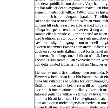
och deras publik liksom domare. Varje handling s
det här fallet är det en avgörande match i en idr
element: medel och villkor.
Villkor
utgörs i huvu
kontroll och har en tvingande karaktär. Till elit
saknar sådana resurser får det svårt att vinna 
tillgång till sådana resurser arbetar med högre 
många bra spelare tenderar över en säsong att kla
samma eller likartade villkor hör också att ha en
med tradition, en stor publik, en stark mediabev
såväl idrottsliga framgångar som materiella till
aktören benämner Parsons dem
medel
. Således 
dock en avgörande skillnad. I det första fallet ut
de interna (handlings-)medel för att nå mål. I te
Football Club sämre till än Wolverhampton Wand
och detta United ligger sämre till än Manchester
I termer av medel är situationen den omvända. Nä
Expressen
berättar att laget blir bättre nästa år 
delta blir villkorens betydelse för idrottsframgån
föräldrar hade råd att betala resan till och uppeh
avser dock inte relationen mellan villkor och m
Intresset gäller de villkor – i termer av livssam
att filma för att få en straff i en avgörande matc
utan att aktören nödvändigtvis är medveten om de
använda ett medel – att filma – som strider mot sp