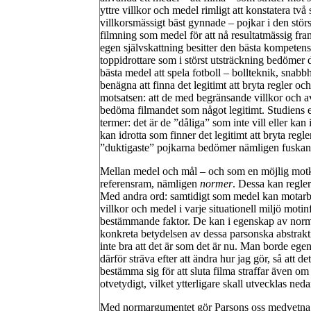
yttre villkor och medel rimligt att konstatera två
villkorsmässigt bäst gynnade – pojkar i den stör
filmning som medel för att nå resultatmässig fram
egen självskattning besitter den bästa kompetensen
toppidrottare som i störst utsträckning bedömer 
bästa medel att spela fotboll – bollteknik, snabb
benägna att finna det legitimt att bryta regler och
motsatsen: att de med begränsande villkor och a
bedöma filmandet som något legitimt. Studiens em
termer: det är de ”dåliga” som inte vill eller kan 
kan idrotta som finner det legitimt att bryta regler
”duktigaste” pojkarna bedömer nämligen fuskande
Mellan medel och mål – och som en möjlig motkraft
referensram, nämligen
normer
. Dessa kan regle
Med andra ord: samtidigt som medel kan motarbet
villkor och medel i varje situationell miljö mot
bestämmande faktor. De kan i egenskap av norma
konkreta betydelsen av dessa parsonska abstraktio
inte bra att det är som det är nu. Man borde egentl
därför sträva efter att ändra hur jag gör, så att d
bestämma sig för att sluta filma straffar även om
otvetydigt, vilket ytterligare skall utvecklas ne
Med normargumentet gör Parsons oss medvetna o