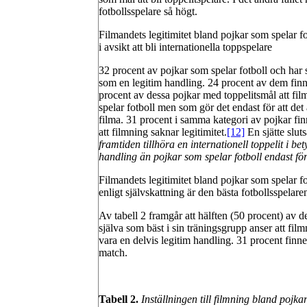
fotbollsspelare så högt.
Filmandets legitimitet bland pojkar som spelar fo
i avsikt att bli internationella toppspelare
32 procent av pojkar som spelar fotboll och har 
som en legitim handling. 24 procent av dem finne
procent av dessa pojkar med toppelitsmål att film
spelar fotboll men som gör det endast för att det ä
filma. 31 procent i samma kategori av pojkar fin
att filmning saknar legitimitet.
[12]
En sjätte sluts
framtiden tillhöra en internationell toppelit i b
handling än pojkar som spelar fotboll endast för a
Filmandets legitimitet bland pojkar som spelar f
enligt självskattning är den bästa fotbollsspelare
Av tabell 2 framgår att hälften (50 procent) av d
själva som bäst i sin träningsgrupp anser att fi
vara en delvis legitim handling. 31 procent finner 
match.
Tabell 2.
Inställningen till filmning bland
pojkar