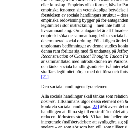
eller kunskap. Empirins olika former, hävdar Pa
empiriska fenomen sin vetenskapliga betydelse i 
förståelsen av sociala handlingars struktur – des
empiriska redovisning bygger på för-antaganden 
legitimitet i stor utsträckning – men inte fullt ut –
livssammanhang. Om antagandet är att filmade st
empiriskt söka de sammanhang i vilka sociala handl
determinerad social ordning. Följaktligen är det
ungdomars bedömningar av denna studies konkreta
denna ram förlitar sig med få undantag på Jeffr
Reconstruction of Classical Thought: Talcott P
är sammanflätad med introduktionen av Parsons 
och tänka sociala handlingsmönster två interrel
straffars legitimitet börjar med det förra och for
[21]
Den sociala handlingens fyra element
Alla sociala handlingar skall tänkas som relatio
normer
. Tillsammans utgör dessa element den
h
konkreta sociala handlingar.
[22]
Mål
avser det s
handlingen att filma sig till en straff är målet att
reducera förlustens storlek. Vi kan inte heller u
integrerade (mål)betydelser: att synliggöra sig 
spelare – en som gör som han vill, som tillåter 