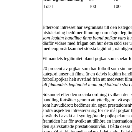
Total
100
100
Eftersom intresset här avgränsats till den kateg
utsträckning bedömer filmning som något legitim
som legitim handling finns bland pojkar vars huv
därför vidare med frågan om hur detta stöd ser u
medieuppmärksamhet största lagidrott, nämligen 
Filmandets legitimitet bland pojkar som spelar fo
20 procent av pojkar som har fotboll som sin huv
kategori anser att filma är en delvis legitim hand
fotbollspojkar helt avstånd från att medvetet fil
att filmandets legitimitet inom pojkfotboll i st
Sökandet efter den sociala ordning i vilken de
handling fortsätter genom att ytterligare två as
som huvudidrott bedömer sin egen prestationsnivå
andra aspekten intresserar sig för de mål pojkar h
används i avsikt att synliggöra de pojkspelare so
framtiden har för avsikt att tillhöra en internati
den självskattade prestationsnivån. I båda dessa f
som mål att bli toppelitspelare. I det andra fall