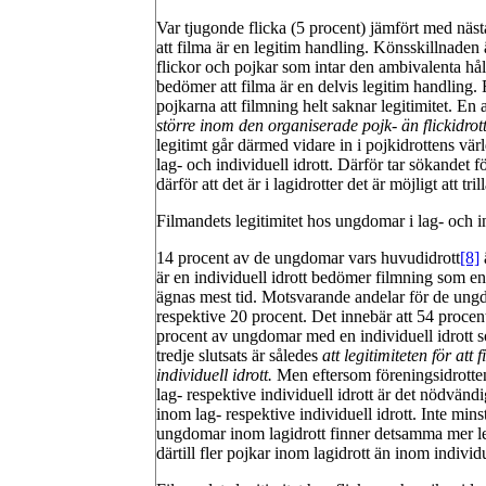
Var tjugonde flicka (5 procent) jämfört med näst
att filma är en legitim handling. Könsskillnade
flickor och pojkar som intar den ambivalenta hå
bedömer att filma är en delvis legitim handling.
pojkarna att filmning helt saknar legitimitet. En a
större inom den organiserade pojk- än flickidrot
legitimt går därmed vidare in i pojkidrottens vä
lag- och individuell idrott. Därför tar sökandet 
därför att det är i lagidrotter det är möjligt att tr
Filmandets legitimitet hos ungdomar i lag- och in
14 procent av de ungdomar vars huvudidrott
[8]
är en individuell idrott bedömer filmning som e
ägnas mest tid. Motsvarande andelar för de ungdo
respektive 20 procent. Det innebär att 54 proc
procent av ungdomar med en individuell idrott so
tredje slutsats är således
att legitimiteten för att
individuell idrott.
Men eftersom föreningsidrotten
lag- respektive individuell idrott är det nödvändi
inom lag- respektive individuell idrott. Inte mins
ungdomar inom lagidrott finner detsamma mer leg
därtill fler pojkar inom lagidrott än inom individu