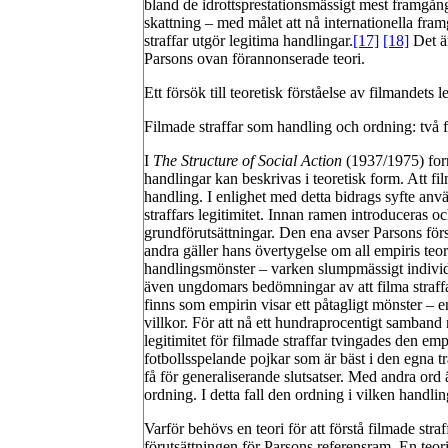
bland de idrottsprestationsmässigt mest framgång
skattning – med målet att nå internationella fram
straffar utgör legitima handlingar.
[17]
[18]
Det är
Parsons ovan förannonserade teori.
Ett försök till teoretisk förståelse av filmandets l
Filmade straffar som handling och ordning: två f
I
The Structure of Social Action
(1937/1975) for
handlingar kan beskrivas i teoretisk form. Att filma
handling. I enlighet med detta bidrags syfte använ
straffars legitimitet. Innan ramen introduceras oc
grundförutsättningar. Den ena avser Parsons först
andra gäller hans övertygelse om all empiris teor
handlingsmönster – varken slumpmässigt individual
även ungdomars bedömningar av att filma straffa
finns som empirin visar ett påtagligt mönster – 
villkor. För att nå ett hundraprocentigt samband 
legitimitet för filmade straffar tvingades den empi
fotbollsspelande pojkar som är bäst i den egna 
få för generaliserande slutsatser. Med andra ord ä
ordning. I detta fall den ordning i vilken handling
Varför behövs en teori för att förstå filmade stra
förutsättningen för Parsons referensram. En teor