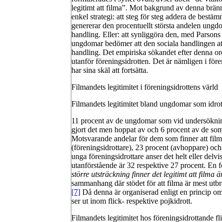
legitimt att filma”. Mot bakgrund av denna brännp
enkel strategi: att steg för steg addera de bestäm
genererar den procentuellt största andelen ungdo
handling. Eller: att synliggöra den, med Parsons
ungdomar bedömer att den sociala handlingen att 
handling. Det empiriska sökandet efter denna o
utanför föreningsidrotten. Det är nämligen i för
har sina skäl att fortsätta.
Filmandets legitimitet i föreningsidrottens värl
d
Filmandets legitimitet bland ungdomar som idrott
11 procent av de ungdomar som vid undersökningst
gjort det men hoppat av och 6 procent av de som a
Motsvarande andelar för dem som finner att filma
(föreningsidrottare), 23 procent (avhoppare) och
unga föreningsidrottare anser det helt eller delv
utanförstående är 32 respektive 27 procent. En fö
större utsträckning finner det legitimt att filma
sammanhang där stödet för att filma är mest utbre
[7]
Då denna är organiserad enligt en princip om k
ser ut inom flick- respektive pojkidrott.
Filmandets legitimitet hos föreningsidrottande fl