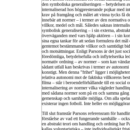
den symboliska generaliseringen – betydelsen av a
internaliserad hos högpresterande pojkar med int
krav på framgång och målet att vinna tycks få d
innebär att normer – i termer av den normativa o
villkor, medel och mål. Således saknas internalis
symbolisk generalisering – i sin externa, abstra
överväganden med vars hjälp aktören – i sin konkr
sina egna tankar för att sedan formulera det må
gentemot bestämmande villkor och samtidigt bidr
och motsättningar. Enligt Parsons är det just soci
föredömliga, betydelsefulla och inflytelserika l
normativ ordning – av normer – som kan vändas m
sådant utfall kan beskrivas i termer av autonomi 
konstigt. Men denna ”frihet” ligger i möjlighet
relativa autonomi mot de faktiska villkorens best
filma – står i beroendeförhållande till en social
internalisering av normer vilka vägleder handli
med sådana normer som på en och samma gång ska
gemenskap och samhälle möjliga. Om alla spelare
existerar ingen fotboll. Inte heller en möjliggöra
Till slut framstår Parsons referensram för hand
förståelse av vad ett fungerande samhälle – ocks
en abstrakt teori om handling och ordning har P
kallas voluntaristiska – inte individualistiskt fris