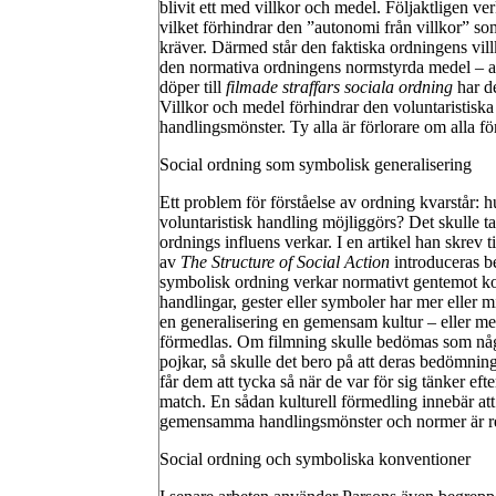
blivit ett med villkor och medel. Följaktligen v
vilket förhindrar den ”autonomi från villkor” so
kräver. Därmed står den faktiska ordningens vil
den normativa ordningens normstyrda medel – at
döper till
filmade straffars sociala ordning
har de
Villkor och medel förhindrar den voluntaristisk
handlingsmönster. Ty alla är förlorare om alla 
Social ordning som symbolisk generalisering
Ett problem för förståelse av ordning kvarstår: h
voluntaristisk handling möjliggörs? Det skulle ta 
ordnings influens verkar. I en artikel han skrev
av
The Structure of Social Action
introduceras 
symbolisk ordning verkar normativt gentemot kon
handlingar, gester eller symboler har mer eller
en generalisering en gemensam kultur – eller m
förmedlas. Om filmning skulle bedömas som någo
pojkar, så skulle det bero på att deras bedömn
får dem att tycka så när de var för sig tänker eft
match. En sådan kulturell förmedling innebär att o
gemensamma handlingsmönster och normer är res
Social ordning och symboliska konventioner