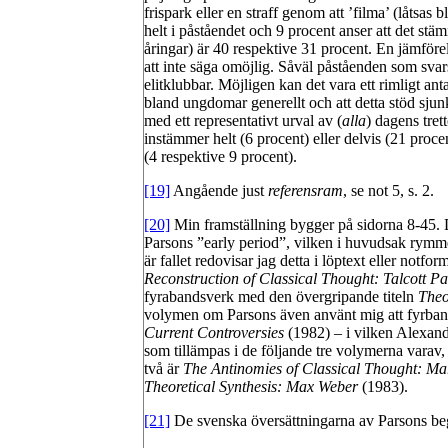
frispark eller en straff genom att ’filma’ (låtsas
helt i påståendet och 9 procent anser att det st
åringar) är 40 respektive 31 procent. En jämförel
att inte säga omöjlig. Såväl påståenden som svarsa
elitklubbar. Möjligen kan det vara ett rimligt anta
bland ungdomar generellt och att detta stöd sjun
med ett representativt urval av (
alla
) dagens tret
instämmer helt (6 procent) eller delvis (21 procent
(4 respektive 9 procent).
[19]
Angående just
referensram
, se not 5, s. 2.
[20]
Min framställning bygger på sidorna 8-45. 
Parsons ”early period”, vilken i huvudsak rymm
är fallet redovisar jag detta i löptext eller notf
Reconstruction of Classical Thought: Talcott P
fyrabandsverk med den övergripande titeln
Theo
volymen om Parsons även använt mig att fyrband
Current Controversies
(1982) – i vilken Alexande
som tillämpas i de följande tre volymerna varav
två är
The Antinomies of Classical Thought: M
Theoretical Synthesis: Max Weber
(1983).
[21]
De svenska översättningarna av Parsons be