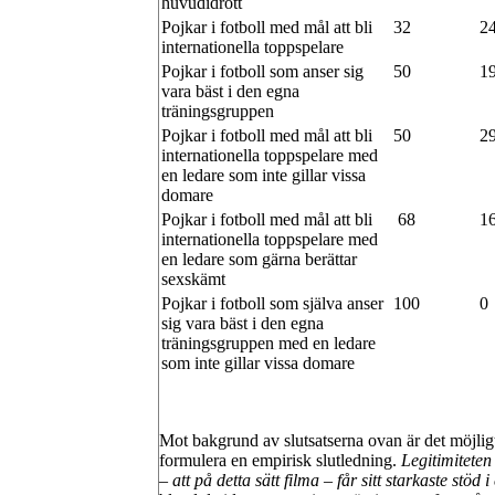
huvudidrott
Pojkar i fotboll med mål att bli
32
2
internationella toppspelare
Pojkar i fotboll som anser sig
50
1
vara bäst i den egna
träningsgruppen
Pojkar i fotboll med mål att bli
50
2
internationella toppspelare med
en ledare som inte gillar vissa
domare
Pojkar i fotboll med mål att bli
68
1
internationella toppspelare med
en ledare som gärna berättar
sexskämt
Pojkar i fotboll som själva anser
100
0
sig vara bäst i den egna
träningsgruppen med en ledare
som inte gillar vissa domare
Mot bakgrund av slutsatserna ovan är det möjligt
formulera en empirisk slutledning.
Legitimiteten 
– att på detta sätt filma – får sitt starkaste stöd