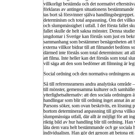
villkorligt bestämda och det normativt eftersträ
förklaras av antingen situationens bestämmande 
tas bort så försvinner själva handlingsbegreppet. 
determinism och total anpassning. Om det villkor
och slumpmässighet i utfall. I det första fallet s
fallet skulle de helt sakna mönster. Denna studie
ungdomar i Sverige kan förstås som just en bekrä
sammanhang som bestämmer benägenheten att bed
externa villkor bidrar till att filmandet bedöms s
därmed inte förstås som total determinism: att
att filma. Inte heller kan det förstås som total s
vill säga att den som bedömer att filmning är leg
Social ordning och den normativa ordningens a
Så till referensramens andra analytiska område 
till mönster, gemensamma kulturer och samhällen
ytterlighetsalternativ: att den sociala ordningen 
handlingar som blir till ordning inget annat än 
Parsons söker, som ovan beskrivits, en lösning p
bortom determinerad anpassning till givna villkor, 
slumpmässiga utfall, där allt är möjligt för att in
riktig bild av hur handling blir till ordning. Han
låta dem vara helt bestämmande
och
ge sociala h
individualism. Han gör det genom att betona ett