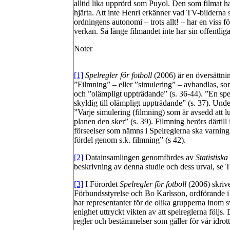
alltid lika upprörd som Puyol. Den som filmat har
hjärta. Att inte Henri erkänner vad TV-bilderna s
ordningens autonomi – trots allt! – har en viss
verkan. Så länge filmandet inte har sin offentliga 
Noter
[1]
Spelregler för fotboll
(2006) är en översättn
”Filmning” – eller ”simulering” – avhandlas, som
och ”olämpligt uppträdande” (s. 36-44). ”En spe
skyldig till olämpligt uppträdande” (s. 37). Unde
”Varje simulering (filmning) som är avsedd att 
planen den sker” (s. 39). Filmning berörs därti
förseelser som nämns i Spelreglerna ska varning
fördel genom s.k. filmning” (s 42).
[2]
Datainsamlingen genomfördes av
Statistisk
beskrivning av denna studie och dess urval, se 
[3]
I Förordet
Spelregler för fotboll
(2006) skrive
Förbundsstyrelse och Bo Karlsson, ordförande 
har representanter för de olika grupperna inom s
enighet uttryckt vikten av att spelreglerna följs
regler och bestämmelser som gäller för vår idrott –