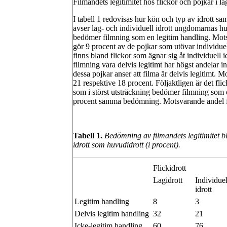
Filmandets legitimitet hos flickor och pojkar i la
I tabell 1 redovisas hur kön och typ av idrott s
avser lag- och individuell idrott ungdomarnas hu
bedömer filmning som en legitim handling. Mot
gör 9 procent av de pojkar som utövar individuell
finns bland flickor som ägnar sig åt individuell 
filmning vara delvis legitimt har högst andelar i
dessa pojkar anser att filma är delvis legitimt. M
21 respektive 18 procent. Följaktligen är det flic
som i störst utsträckning bedömer filmning som e
procent samma bedömning. Motsvarande andel för
Tabell 1.
Bedömning av filmandets legitimitet bl
idrott som huvudidrott (i procent).
Flickidrott
Lagidrott
Individuel
idrott
Legitim handling
8
3
Delvis legitim handling
32
21
Icke-legitim handling
60
76