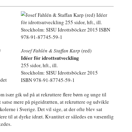
e
Josef Fahlén & Staffan Karp
(red)
Idéer för idrottsutveckling
255 sidor, hft., ill.
Stockholm: SISU Idrottsböcker 2015
 det
ISBN 978-91-87745-59-1
 især gik ud på at rekruttere flere børn og unge til
t satse mere på pigeidrætten, at rekruttere og udvikle
olerne i Sverige. Det vil sige, at der ofte blev sat
ere til at dyrke idræt. Kvantitet er således en væsentlig
kedes.