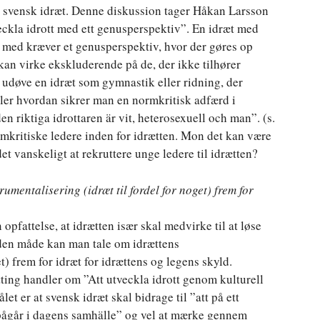
 svensk idræt. Denne diskussion tager Håkan Larsson
veckla idrott med ett genusperspektiv”. En idræt med
re med kræver et genusperspektiv, hvor der gøres op
an virke ekskluderende på de, der ikke tilhører
t udøve en idræt som gymnastik eller ridning, der
ller hvordan sikrer man en normkritisk adfærd i
riktiga idrottaren är vit, heterosexuell och man”. (s.
rmkritiske ledere inden for idrætten. Mon det kan være
det vanskeligt at rekruttere unge ledere til idrætten?
mentalisering (idræt til fordel for noget) frem for
opfattelse, at idrætten især skal medvirke til at løse
den måde kan man tale om idrættens
et) frem for idræt for idrættens og legens skyld.
tting handler om ”Att utveckla idrott genom kulturell
et er at svensk idræt skal bidrage til ”att på ett
 pågår i dagens samhälle” og vel at mærke gennem