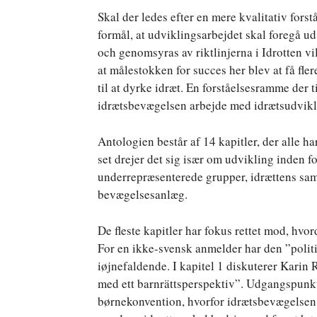
Skal der ledes efter en mere kvalitativ forst
formål, at udviklingsarbejdet skal foregå ud
och genomsyras av riktlinjerna i Idrotten vil
at målestokken for succes her blev at få fl
til at dyrke idræt. En forståelsesramme der 
idrætsbevægelsen arbejde med idrætsudvikli
Antologien består af 14 kapitler, der alle 
set drejer det sig især om udvikling inden f
underrepræsenterede grupper, idrættens sam
bevægelsesanlæg.
De fleste kapitler har fokus rettet mod, hvor
For en ikke-svensk anmelder har den ”politi
iøjnefaldende. I kapitel 1 diskuterer Karin 
med ett barnrättsperspektiv”. Udgangspunktet
børnekonvention, hvorfor idrætsbevægelsen 