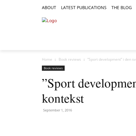
ABOUT
LATEST PUBLICATIONS
THE BLOG
RESEARCH ARTICLES
FEATURE AR
Home
Book reviews
”Sport development” i den s
Book reviews
”Sport developmen
kontekst
September 1, 2016