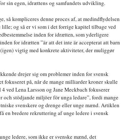
 for sin egen, idrættens og samfundets udvikling.
nge, så kompliceres denne proces af, at medindflydelsen
lille; og så er vi som i det forrige kapitel tilbage ved
edbestemmelse inden for idrætten, som yderligere
nden for idrætten ”är att det inte är accepterat att barn
 (igen) vigtig med konkrete aktiviteter, der muliggør
lukkende drejer sig om problemer inden for svensk
ret fokuseret på, når de mange milliarder kroner skulle
itel 4 ved Lena Larsson og Jane Meckbach fokuserer
r och stödjande miljöer för unga ledare”, fordi mange
 etniske svenskere og drenge eller unge mænd. Artiklen
 få en bredere rekruttering af unge ledere i svensk
unge ledere, som ikke er svenske mænd, det