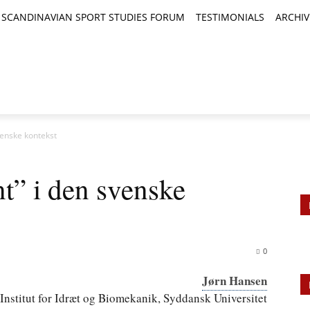
SCANDINAVIAN SPORT STUDIES FORUM
TESTIMONIALS
ARCHIV
TICLES
BOOK REVIEWS
NEWS
JOURNALS
venske kontekst
t” i den svenske
0
Jørn Hansen
Institut for Idræt og Biomekanik, Syddansk Universitet