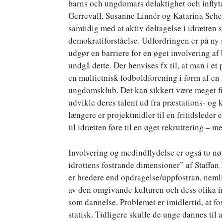
barns och ungdomars delaktighet och inflyt
Gerrevall, Susanne Linnér og Katarina Sch
samtidig med at aktiv deltagelse i idrætten 
demokratiforståelse. Udfordringen er på ny 
udgør en barriere for en øget involvering af
undgå dette. Der henvises fx til, at man i et 
en multietnisk fodboldforening i form af en 
ungdomsklub. Det kan sikkert være meget fi
udvikle deres talent ud fra præstations- og 
længere er projektmidler til en fritidsleder
til idrætten føre til en øget rekruttering –
Involvering og medindflydelse er også to nøgl
idrottens fostrande dimensioner” af Staffan
er bredere end opdragelse/uppfostran, nem
av den omgivande kulturen och dess olika in
som dannelse. Problemet er imidlertid, at f
statisk. Tidligere skulle de unge dannes til 