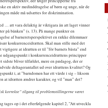
erets­perspektiv, der følger principperne fra
 ske en aktiv medinddragelse af børn og unge, når de
å ingen måde må udsættes for diskrimination.
med … att vara delaktig är viktigara än att laget vinner
itter på bänken” (s. 13). På mange punkter en
agelse af barneretsperspektivet en række dilemmaer
 – især konkurrenceidrætten. Skal man stille med det
 vigtigere at idrætten er til ”för barnets bästa” end
age udgangspunkt i konkurrenceidrættens principper
et sidste bliver tilfældet, mere en pædagog, der er
udvide deltagerantallet ud over idrættens kvalitet? Og
gspunkt i, at ”barndomen har ett värde i sig – liksom
en at idrætten ændrer karakter, og vil ”man” det?
sk korrekte” tilgang til problemstillingerne været
 tages op i det efterfølgende kapitel 2, ”Att utveckla