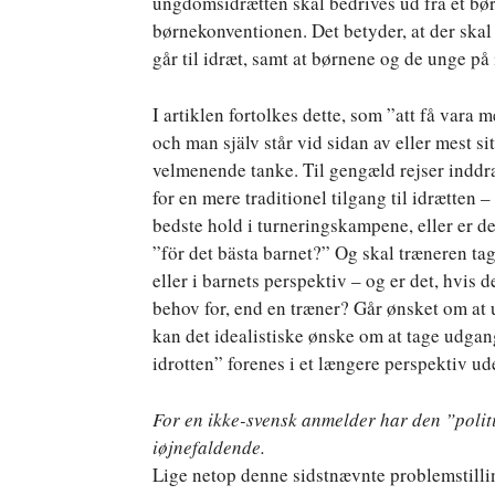
ungdomsidrætten skal bedrives ud fra et børn
børnekonventionen. Det betyder, at der skal
går til idræt, samt at børnene og de unge p
I artiklen fortolkes dette, som ”att få vara 
och man själv står vid sidan av eller mest s
velmenende tanke. Til gengæld rejser inddr
for en mere traditionel tilgang til idrætten
bedste hold i turneringskampene, eller er det
”för det bästa barnet?” Og skal træneren t
eller i barnets perspektiv – og er det, hvis d
behov for, end en træner? Går ønsket om at 
kan det idealistiske ønske om at tage udgan
idrotten” forenes i et længere perspektiv ud
For en ikke-svensk anmelder har den ”politi
iøjnefaldende.
Lige netop denne sidstnævnte problemstilling