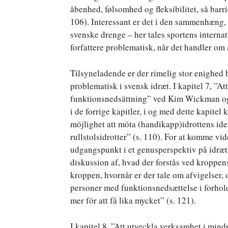
åbenhed, følsomhed og fleksibilitet, så barr
106). Interessant er det i den sammenhæng, at
svenske drenge – her tales sportens internat
forfattere problematisk, når det handler om 
Tilsyneladende er der rimelig stor enighed 
problematisk i svensk idræt. I kapitel 7, ”A
funktionsnedsättning” ved Kim Wickman og
i de forrige kapitler, i og med dette kapitel
möjlighet att möta (handikapp)idrottens ide
rullstolsidrotter” (s. 110). For at komme v
udgangspunkt i et genusperspektiv på idræt
diskussion af, hvad der forstås ved kroppens
kroppen, hvornår er der tale om afvigelser,
personer med funktionsnedsættelse i forhold 
mer för att få lika mycket” (s. 121).
I kapitel 8, ”Att utveckla verksamhet i mind