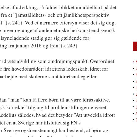
åelse af udvikling, så falder blikket umiddelbart på det
 fra et ”jämställdhets- och ett jämlikhetsperspektiv
l” (s. 241). Ved et nærmere eftersyn viser det sig dog,
ere piger og unge af anden etniske herkomst end svensk
tilsyneladende stadig gør sig gældende for
ng fra januar 2016 og frem (s. 243).
har idrætsudvikling som omdrejningspunkt. Overordnet
•
or fire hovedområder: idrættens lederskab, idræt for
•
•
arbejde med skolerne samt idrætsanlæg eller
•
•
•
dan ”man” kan få flere børn til at være idrætsaktive.
•
sk korrekte” tilgang til problemstillingerne været
•
•
Redelius således, hvad det betyder ”Att utveckla idrott
•
 er, at Sverige har tilsluttet sig FN’s
i Sverige også enstemmigt har bestemt, at børn og