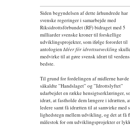
Siden begyndelsen af dette århundrede har
svenske regeringer i samarbejde med
Riksidrottsförbundet (RF) bidraget med 5
milliarder svenske kroner til forskellige
udviklingsprojekter, som ifølge forordet til
antologien
Idéer för idrottsutveckling
skull
medvirke til at gøre svensk idræt til verdens
bedste.
Til grund for fordelingen af midlerne havde
såkaldte ”Handslaget” og ”Idrottslyftet”
udarbejdet en række hensigtserklæringer, som
idræt, at fastholde dem længere i idrætten, a
ledere samt få idrætten til at samvirke med sk
lighedstegn mellem udvikling, og det at få fl
målestok for om udviklingsprojekter er lyk