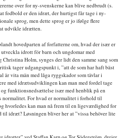
iererne over for ny-svenskerne kan blive nedbrudt (s.
 fodbold er den idræt, der hurtigst får tage i ny-
ionale sprog, men dette sprog er jo ifølge flere
at udvikle idrætten.
blandt hovedparten af forfatterne om, hvad der især er
tt utveckla idrott för barn och ungdomar med
 Christina Holm, synges der lidt den samme sang som
 kritisk tager udgangspunkt i, ”att de som har haft bäst
al är vita män med låga ryggskador som tävlar i
idere med idrætsudviklingen kan man med fordel tage
 og funktionsnedsættelse især med henblik på en
 normalitet. For hvad er normalitet i forhold til
 og hvorledes kan man nå frem til en ligeværdighed for
til idræt? Løsningen bliver her at ”vissa behöver lite
re idrotter” ved Staffan Karp og Tor Söderström, drejer