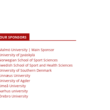
OUR SPONSORS
 Malmö University | Main Sponsor
University of Jyväskylä
Norwegian School of Sport Sciences
Swedish School of Sport and Health Sciences
University of Southern Denmark
Linnæus University
University of Agder
Umeå University
Aarhus university
Örebro University