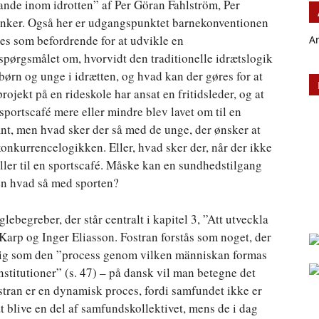
ande inom idrotten” af Per Göran Fahlström, Per
enker. Også her er udgangspunktet barnekonventionen
ses som befordrende for at udvikle en
A
spørgsmålet om, hvorvidt den traditionelle idrætslogik
 børn og unge i idrætten, og hvad kan der gøres for at
projekt på en rideskole har ansat en fritidsleder, og at
sportscafé mere eller mindre blev lavet om til en
nt, men hvad sker der så med de unge, der ønsker at
konkurrencelogikken. Eller, hvad sker der, når der ikke
 eller til en sportscafé. Måske kan en sundhedstilgang
 men hvad så med sporten?
ebegreber, der står centralt i kapitel 3, ”Att utveckla
 Karp og Inger Eliasson. Fostran forstås som noget, der
lig som den ”process genom vilken människan formas
stitutioner” (s. 47) – på dansk vil man betegne det
ostran er en dynamisk proces, fordi samfundet ikke er
at blive en del af samfundskollektivet, mens de i dag