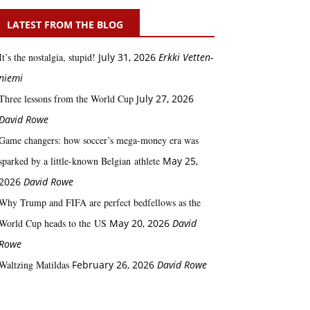
LATEST FROM THE BLOG
It’s the nostalgia, stupid!
July 31, 2026
Erkki Vetten­­
niemi
Three lessons from the World Cup
July 27, 2026
David Rowe
Game changers: how soccer’s mega‑money era was
sparked by a little‑known Belgian athlete
May 25,
2026
David Rowe
Why Trump and FIFA are perfect bedfellows as the
World Cup heads to the US
May 20, 2026
David
Rowe
Waltzing Matildas
February 26, 2026
David Rowe