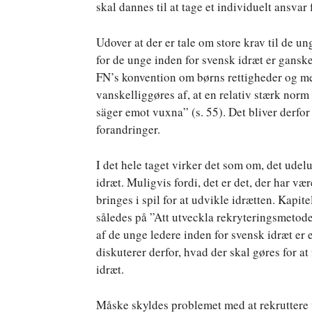
skal dannes til at tage et individuelt ansvar
Udover at der er tale om store krav til de u
for de unge inden for svensk idræt er ganske 
FN’s konvention om børns rettigheder og m
vanskelliggøres af, at en relativ stærk norm i
säger emot vuxna” (s. 55). Det bliver derfor
forandringer.
I det hele taget virker det som om, det ude
idræt. Muligvis fordi, det er det, der har væ
bringes i spil for at udvikle idrætten. Kap
således på ”Att utveckla rekryteringsmetode
af de unge ledere inden for svensk idræt er
diskuterer derfor, hvad der skal gøres for at
idræt.
Måske skyldes problemet med at rekruttere 