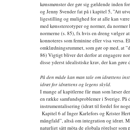
kønsmønster der gør sig gældende inden for
og Jenny Svender fat på i kapitel 5, ”Att ut
ligestilling og mulighed for at alle kan væ
med kønsstereotyper og normer, da normer k
normerne (s. 85), fx hvis en dreng vælger a
konnoteres som feminine eller visa versa. E
omklædningsrummet, som gør op med, at ”den 
86) Vigtigt bliver det derfor at engagere no
disse yderst idealistiske krav, der kan gøre 
På den måde kan man tale om idrættens instru
idræt for idrættens og legens skyld.
I mange af kapitlerne får man som læser den 
en række samfundsproblemer i Sverige. På 
instrumentalisering (idræt til fordel for nog
Kapitel 6 af Inger Karlefors og Krister Her
mångfald”, altså om integration og idræt. Mål
naturligt sätt möta de globala rörelser som