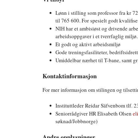
Lønn i stilling som professor fra kr 7
til 765 600. For spesielt godt kvalifi
NIH har et ambisiøst og drivende arb
arbeidsoppgaver i et tverrfaglig miljø.
Et godt og aktivt arbeidsmiljø
Gode treningsfasiliteter, bedriftsidret
Umiddelbar nærhet til T-bane, samt gr
Kontaktinformasjon
For mer informasjon om stilingen og tilsetti
Instituttleder Reidar Säfvenbom tlf. 2
Seniorrådgiver HR Elisabeth Olsen
el
søknad/Jobbnorge)
Andre opplysninger