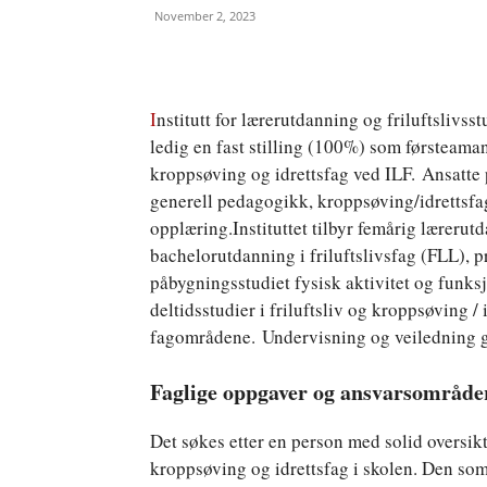
November 2, 2023
I
nstitutt for lærerutdanning og friluftslivsstu
ledig en fast stilling (100%) som førsteaman
kroppsøving og idrettsfag ved ILF. Ansatte
generell pedagogikk, kroppsøving/idrettsfag,
opplæring.Instituttet tilbyr femårig lærerut
bachelorutdanning i friluftslivsfag (FLL), 
påbygningsstudiet fysisk aktivitet og funks
deltidsstudier i friluftsliv og kroppsøving /
fagområdene. Undervisning og veiledning gi
Faglige oppgaver og ansvarsområde
Det søkes etter en person med solid oversik
kroppsøving og idrettsfag i skolen. Den som 