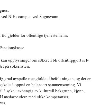
gnes.
ss ved NIHs campus ved Sognsvann.
 tid gjelder for offentlige tjenestemenn.
 Pensjonskasse.
dd kan opplysninger om søkeren bli offentliggjort selv
rt på søkerlisten.
lig grad avspeile mangfoldet i befolkningen, og det er
høgskole å oppnå en balansert sammensetning. Vi
 til å søke uavhengig av kulturell bakgrunn, kjønn,
NIH medarbeidere med ulike kompetanser,
ver.