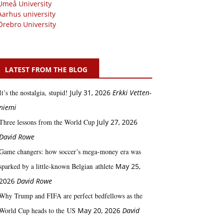
Umeå University
Aarhus university
Örebro University
LATEST FROM THE BLOG
It’s the nostalgia, stupid!
July 31, 2026
Erkki Vetten­­
niemi
Three lessons from the World Cup
July 27, 2026
David Rowe
Game changers: how soccer’s mega‑money era was
sparked by a little‑known Belgian athlete
May 25,
2026
David Rowe
Why Trump and FIFA are perfect bedfellows as the
World Cup heads to the US
May 20, 2026
David