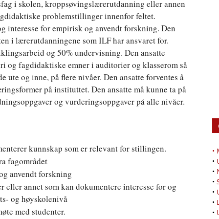
tsfag i skolen, kroppsøvingslærerutdanning eller annen
didaktiske problemstillinger innenfor feltet.
g interesse for empirisk og anvendt forskning. Den
teten i lærerutdanningene som ILF har ansvaret for.
tviklingsarbeid og 50% undervisning. Den ansatte
ri og fagdidaktiske emner i auditorier og klasserom så
 ute og inne, på flere nivåer. Den ansatte forventes å
læringsformer på instituttet. Den ansatte må kunne ta på
dningsoppgaver og vurderingsoppgaver på alle nivåer.
terer kunnskap som er relevant for stillingen.
•
ra fagområdet
•
•
 og anvendt forskning
•
r eller annet som kan dokumentere interesse for og
•
ets- og høyskolenivå
•
 møte med studenter.
•