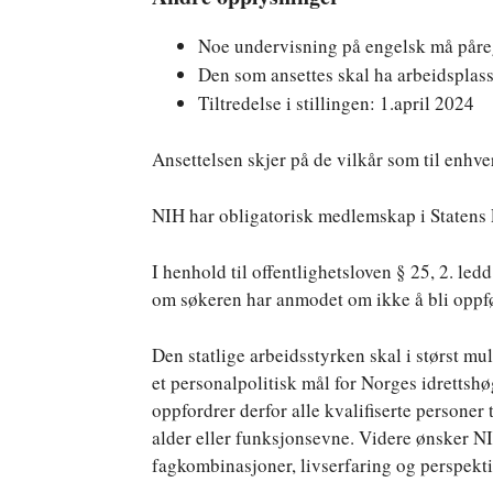
Noe undervisning på engelsk må påre
Den som ansettes skal ha arbeidspla
Tiltredelse i stillingen: 1.april 2024
Ansettelsen skjer på de vilkår som til enhver
NIH har obligatorisk medlemskap i Statens
I henhold til offentlighetsloven § 25, 2. le
om søkeren har anmodet om ikke å bli oppfø
Den statlige arbeidsstyrken skal i størst mu
et personalpolitisk mål for Norges idretts
oppfordrer derfor alle kvalifiserte personer
alder eller funksjonsevne. Videre ønsker 
fagkombinasjoner, livserfaring og perspekti