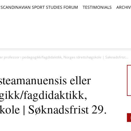
SCANDINAVIAN SPORT STUDIES FORUM
TESTIMONIALS
ARCHIV
TICLES
BOOK REVIEWS
NEWS
JOURNALS
er professor i pedagogikk/fagdidaktikk, Norges idrettshøgskole | Søknadsfrist...
rsteamanuensis eller
gikk/fagdidaktikk,
kole | Søknadsfrist 29.