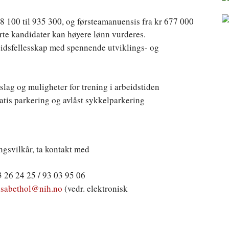
28 100 til 935 300, og førsteamanuensis fra kr 677 000
serte kandidater kan høyere lønn vurderes.
eidsfellesskap med spennende utviklings- og
tslag og muligheter for trening i arbeidstiden
atis parkering og avlåst sykkelparkering
ngsvilkår, ta kontakt med
3 26 24 25 / 93 03 95 06
isabethol@nih.no
(vedr. elektronisk