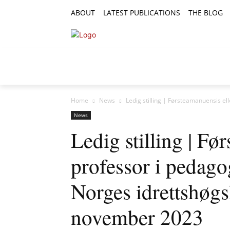
ABOUT
LATEST PUBLICATIONS
THE BLOG
RESEARCH ARTICLES
FEATURE AR
Home
News
Ledig stilling | Førsteamanuensis ell
News
Ledig stilling | Fø
professor i pedago
Norges idrettshøgs
november 2023