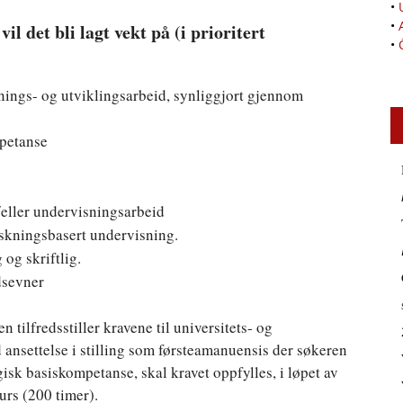
•
•
il det bli lagt vekt på (i prioritert
•
nings- og utviklingsarbeid, synliggjort gjennom
petanse
/eller undervisningsarbeid
rskningsbasert undervisning.
og skriftlig.
dsevner
en tilfredsstiller kravene til universitets- og
nsettelse i stilling som førsteamanuensis der søkeren
isk basiskompetanse, skal kravet oppfylles, i løpet av
kurs (200 timer).