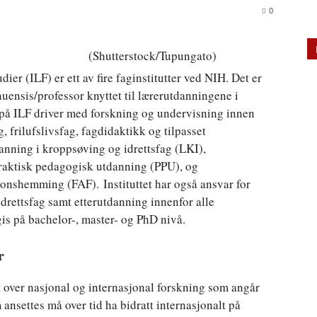
0
(Shutterstock/Tupungato)
dier (ILF) er ett av fire faginstitutter ved NIH. Det er
uensis/professor knyttet til lærerutdanningene i
 på ILF driver med forskning og undervisning innen
 frilufslivsfag, fagdidaktikk og tilpasset
danning i kroppsøving og idrettsfag (LKI),
praktisk pedagogisk utdanning (PPU), og
jonshemming (FAF). Instituttet har også ansvar for
 idrettsfag samt etterutdanning innenfor alle
s på bachelor-, master- og PhD nivå.
r
t over nasjonal og internasjonal forskning som angår
ansettes må over tid ha bidratt internasjonalt på