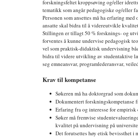
forskningsfeltet kroppsøving og/eller idret
tematikk som angår pedagogiske og/eller fag
Personen som ansettes må ha erfaring med o
ansatte skal bidra til å videreutvikle kvali
Stillingen er tillagt 50 % forsknings- og u
forventes å kunne undervise pedagogisk teo
vel som praktisk-didaktisk undervisning både
bidra til videre utvikling av studentaktive 
seg emneansvar, programlederansvar, veile
Krav til kompetanse
Søkeren må ha doktorgrad som dokumen
Dokumentert forskningskompetanse f
Erfaring fra og interesse for empirisk
Søker må fremvise studentevalueringe
kvalitet på undervisning på universit
Det forutsettes høy etisk bevissthet i