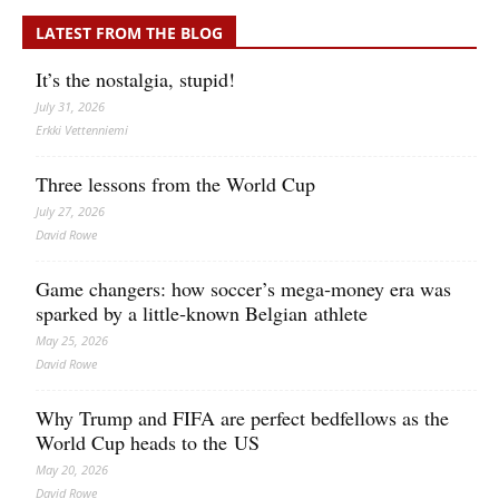
LATEST FROM THE BLOG
It’s the nostalgia, stupid!
July 31, 2026
Erkki Vetten­­niemi
Three lessons from the World Cup
July 27, 2026
David Rowe
Game changers: how soccer’s mega‑money era was
sparked by a little‑known Belgian athlete
May 25, 2026
David Rowe
Why Trump and FIFA are perfect bedfellows as the
World Cup heads to the US
May 20, 2026
David Rowe