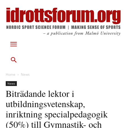
Home
News
News
Biträdande lektor i
utbildningsvetenskap,
inriktning specialpedagogik
(50%) till Gymnastik- och