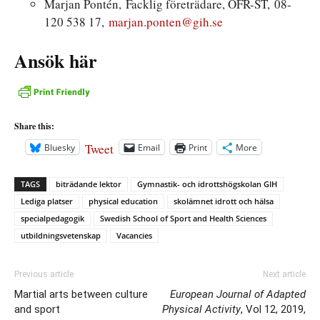
Marjan Pontén, Facklig företrädare, OFR-ST, 08-
120 538 17,
marjan.ponten@gih.se
Ansök här
Share this:
Tweet
Bluesky
Email
Print
More
TAGS
biträdande lektor
Gymnastik- och idrottshögskolan GIH
Lediga platser
physical education
skolämnet idrott och hälsa
specialpedagogik
Swedish School of Sport and Health Sciences
utbildningsvetenskap
Vacancies
Previous article
Next article
Martial arts between culture
European Journal of Adapted
and sport
Physical Activity
, Vol 12, 2019,