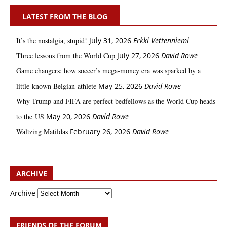
LATEST FROM THE BLOG
It’s the nostalgia, stupid!
July 31, 2026
Erkki Vetten­­niemi
Three lessons from the World Cup
July 27, 2026
David Rowe
Game changers: how soccer’s mega‑money era was sparked by a
little‑known Belgian athlete
May 25, 2026
David Rowe
Why Trump and FIFA are perfect bedfellows as the World Cup heads
to the US
May 20, 2026
David Rowe
Waltzing Matildas
February 26, 2026
David Rowe
ARCHIVE
Archive
FRIENDS OF THE FORUM