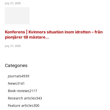
July 27, 2026
Konferens | Kvinnors situation inom idrotten – från
pionjärer till mästare...
July 27, 2026
Categories
Journals
4939
News
3141
Book reviews
2117
Research articles
343
Feature articles
300