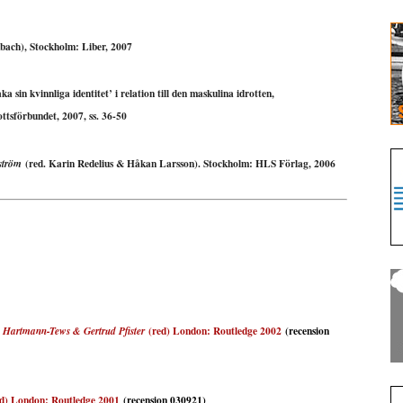
ach), Stockholm: Liber, 2007
a sin kvinnliga identitet’ i relation till den maskulina idrotten,
ottsförbundet, 2007, ss. 36-50
(red. Karin Redelius & Håkan Larsson). Stockholm: HLS Förlag, 2006
ström
(red) London: Routledge 2002
(recension
e Hartmann-Tews & Gertrud Pfister
d) L
ondon: Routledge 2001
(recension 030921)