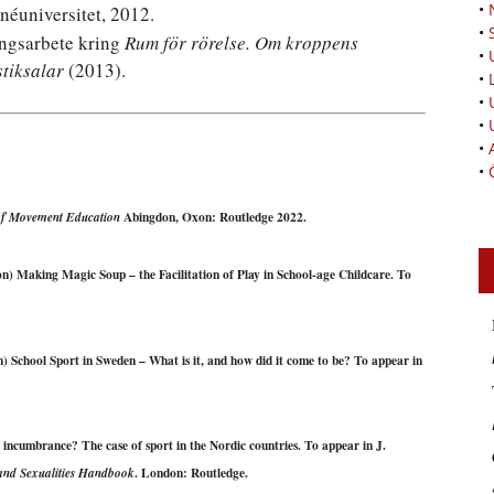
•
néuniversitet, 2012.
•
ingsarbete kring
Rum för rörelse. Om kroppens
•
stiksalar
(2013).
•
•
•
•
•
Abingdon, Oxon: Routledge 2022.
of Movement Education
on) Making Magic Soup – the Facilitation of Play in School-age Childcare. To
n) School Sport in Sweden – What is it, and how did it come to be? To appear in
incumbrance? The case of sport in the Nordic countries. To appear in J.
. London: Routledge.
and Sexualities Handbook