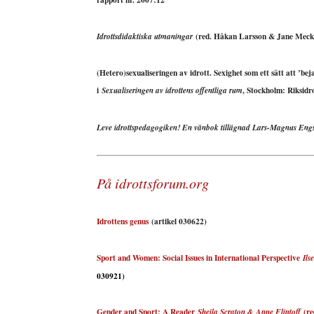
(red. Håkan Larsson & Jane Meckb
Idrottsdidaktiska utmaningar
(Hetero)sexualiseringen av idrott. Sexighet som ett sätt att ’bejak
i
, Stockholm: Riksidr
Sexualiseringen av idrottens offentliga rum
Leve idrottspedagogiken! En vänbok tillägnad Lars-Magnus Eng
På idrottsforum.org
Idrottens genus
(artikel 030622)
Sport and Women: Social Issues in International Perspective
Ils
030921)
Gender and Sport: A Reader
(re
Sheila Scraton & Anne Flintoff