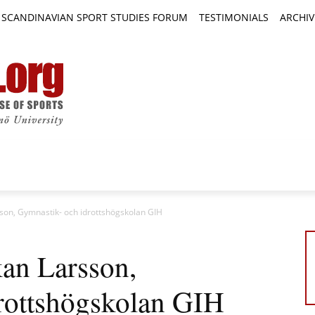
SCANDINAVIAN SPORT STUDIES FORUM
TESTIMONIALS
ARCHIV
TICLES
BOOK REVIEWS
NEWS
JOURNALS
sson, Gymnastik- och idrottshögskolan GIH
kan Larsson,
rottshögskolan GIH