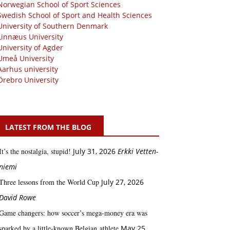
Norwegian School of Sport Sciences
Swedish School of Sport and Health Sciences
University of Southern Denmark
Linnæus University
University of Agder
Umeå University
Aarhus university
Örebro University
LATEST FROM THE BLOG
It’s the nostalgia, stupid!
July 31, 2026
Erkki Vetten­­
niemi
Three lessons from the World Cup
July 27, 2026
David Rowe
Game changers: how soccer’s mega‑money era was
sparked by a little‑known Belgian athlete
May 25,