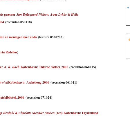
ets grænser
Jan Toftegaard Nielsen, Anne Lykke & Helle
004
(recension 050118)
nte är meningen sker ändå
(feature 0520222)
rin Redelius
)
er
København: Tiderne Skifter 2005
(recension 060215)
A. R. Bach
København: Aschehoug 2006
(recension 061011)
 et al
etsbibliotek 2006
(recension 071024)
(red) København: Frydenlund
p Bredahl & Charlotte Svendler Nielsen