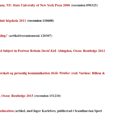
ny, NY: State University of New York Press 2008
(recension 090325)
mö högskola 2011
(recension 110608)
kling?
(artikel/recensionsessä 120307)
ol Subject in Postwar Britai
n
Abingdon, Oxon: Routledge 2012
David Kirk
derskab og personlig kommunikation
(red) Værløse: Billesø &
Helle Winther
, Oxon: Routledge 2015
(recension 151210)
 education
(artikel, med Inger Karlefors, publicerad i Scandinavian Sport