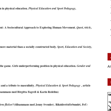
n in physical education.
,
Physical Education and Sport Pedagogy
nt: A Sociocultural Approach to Exploring Human Movement.
, 64(4),
Quest
 more material than a socially constructed body.
,
Sport, Education and Society
he game. Girls underperforming position in physical education.
A
Gender and
 and a tribute to masculinity.
, article
Physical Education & Sport Pedagogy
illsammans med Birgitta Fagrell & Karin Redelius)
(tillsammans med Jenny Svender). Riksidrottsförbundet, FoU-
tens flickor?