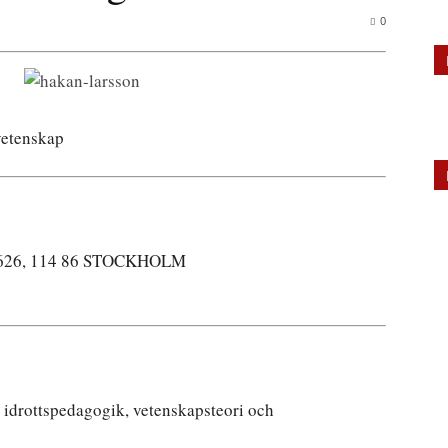
0
svetenskap
x 5626, 114 86 STOCKHOLM
 idrottspedagogik, vetenskapsteori och