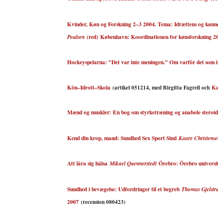
Kvinder, Køn og Forskning 2–3 2004. Tema: Idrættens og kønn
(red)
København: Koordinationen for kønsforskning 2
Poulsen
Hockeyspelarna: ”Det var inte meningen.” Om varför det som i
Kön–Idrott–Skola
(artikel 051214, med Birgitta Fagrell och
Ka
Mænd og muskler: En bog om styrketræning og anabole steroid
Kend din krop, mand: Sundhed Sex Sport Sind
Kaare Christensen
Att lära sig hälsa
Örebro: Örebro universit
Mikael Quennerstedt
Sundhed i bevægelse: Udfordringer til et begreb
Thomas Gjelstru
2007
(recension 080423)