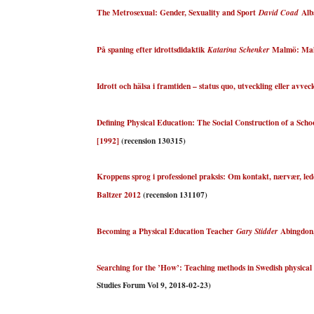
The Metrosexual: Gender, Sexuality and Sport
Alba
David Coad
På spaning efter idrottsdidaktik
Malmö: Mal
Katarina Schenker
Idrott och hälsa i framtiden – status quo, utveckling eller avvec
Defining Physical Education: The Social Construction of a Scho
[1992]
(recension 130315)
Kroppens sprog i professionel praksis: Om kontakt, nærvær, le
Baltzer 2012
(recension 131107)
Becoming a Physical Education Teacher
Abingdon
Gary Stidder
Searching for the ’How’: Teaching methods in Swedish physical
Studies Forum Vol 9, 2018-02-23)