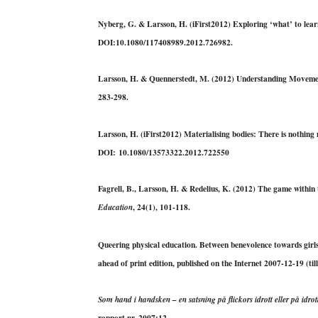
Nyberg, G. &
Larsson, H.
(iFirst2012) Exploring ‘what’ to lear
DOI:10.1080/117408989.2012.726982.
Larsson, H.
& Quennerstedt, M. (2012) Understanding Moveme
283-298.
Larsson, H.
(iFirst2012) Materialising bodies: There is nothing
DOI:
10.1080/13573322.2012.722550
Fagrell, B.,
Larsson, H.
& Redelius, K. (2012) The game within t
, 24(1), 101-118.
Education
Queering physical education. Between benevolence towards girls
ahead of print edition, published on the Internet 2007-12-19 (t
Som hand i handsken – en satsning på flickors idrott eller på idrot
rapport nr. 2007:12