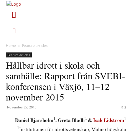
Home
Feature articles
Feature articles
Hållbar idrott i skola och
samhälle: Rapport från SVEBI-
konferensen i Växjö, 11–12
november 2015
November 27, 2015
2
1
2
1
Daniel Bjärsholm
, Greta Bladh
&
Isak Lidström
1
Institutionen för idrottsvetenskap, Malmö högskola