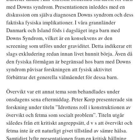
med Downs syndrom. Presentationen inleddes med en
diskussion om själva diagnosen Downs syndrom och dess
faktiska fysiska implikationer. I våra grannländer
Danmark och Island föds i dagsläget inga barn med
Downs Syndrom, vilket är en konsekvens av den
screening som utförs under graviditet. Detta indikerar ett
slags exkludering redan innan livet hunnit börja. Även då
den fysiska förmågan är begränsad hos barn med Downs
syndrom påvisar forskningen att fysisk aktivitet
förbättrar det generella välmåendet för dessa barn.
Övervikt var ett annat tema som behandlades under
onsdagens sena eftermiddag. Peter Korp presenterade sin
forskning under titeln ”Idrottens roll i konstruktionen av
övervikt och fetma som socialt problem”. Titeln utgår
således från ett kritiskt angreppsätt, d v s att övervikt och
fetma inte är ett naturligt givet tillstånd av sämre hälsa.
Samtidigt lyfte presentationen fram en kritisk hållning