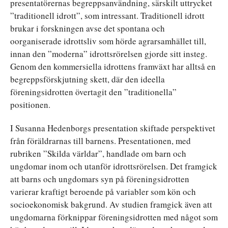
presentatörernas begreppsanvändning, särskilt uttrycket
”traditionell idrott”, som intressant. Traditionell idrott
brukar i forskningen avse det spontana och
oorganiserade idrottsliv som hörde agrarsamhället till,
innan den ”moderna” idrottsrörelsen gjorde sitt insteg.
Genom den kommersiella idrottens framväxt har alltså en
begreppsförskjutning skett, där den ideella
föreningsidrotten övertagit den ”traditionella”
positionen.
I Susanna Hedenborgs presentation skiftade perspektivet
från föräldrarnas till barnens. Presentationen, med
rubriken ”Skilda världar”, handlade om barn och
ungdomar inom och utanför idrottsrörelsen. Det framgick
att barns och ungdomars syn på föreningsidrotten
varierar kraftigt beroende på variabler som kön och
socioekonomisk bakgrund. Av studien framgick även att
ungdomarna förknippar föreningsidrotten med något som