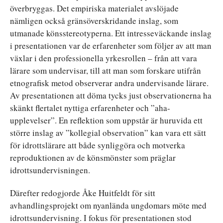
överbryggas. Det empiriska materialet avslöjade
nämligen också gränsöverskridande inslag, som
utmanade könsstereotyperna. Ett intresseväckande inslag
i presentationen var de erfarenheter som följer av att man
växlar i den professionella yrkesrollen – från att vara
lärare som undervisar, till att man som forskare utifrån
etnografisk metod observerar andra undervisande lärare.
Av presentationen att döma tycks just observationerna ha
skänkt flertalet nyttiga erfarenheter och ”aha-
upplevelser”. En reflektion som uppstår är huruvida ett
större inslag av ”kollegial observation” kan vara ett sätt
för idrottslärare att både synliggöra och motverka
reproduktionen av de könsmönster som präglar
idrottsundervisningen.
Därefter redogjorde Åke Huitfeldt för sitt
avhandlingsprojekt om nyanlända ungdomars möte med
idrottsundervisning. I fokus för presentationen stod