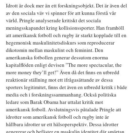
Idrott är dock mer än ett forskningsobjekt. Det är även del
av den sociala väv vi spinner för att kunna förstå vår
värld. Pringle analyserade kritiskt det sociala
meningsskapandet kring kollisionssporter. Han framhöll
att amerikansk fotboll och rugby är starkt kopplade till en
hegemonisk maskulinitetsdiskurs som reproducerar
dikotomin mellan maskulint och feminint. Den
amerikanska fotbollen generar dessutom enorma
kapitalflöden enligt devisen ”The more spectacular, the
more money they’ll get!” Även då det finns en utbredd
reaktionär ställning mot ett ifrågasättande av dessa
sporters legitimitet, finns det även en utbredd kritik i både
media och i forskningssammanhang. Också politiska
ledare som Barak Obama har uttalat kritik mot
amerikansk fotboll. Avslutningsvis påtalade Pringle att
idrotter som amerikansk fotboll och rugby inte är
hållbara idrotter ur ett hälsoperspektiv. Dessa idrotter
genererar och befäster en maskulin identitet där smärtan