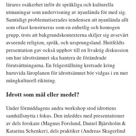
lärares osäkerhet inför de språkliga och kulturella
utmaningar som undervisning av nyanlända för med sig.
Samtidigt problematiserades tendensen att nyanlända allt
som oftast konstrueras som en enhetlig och homogen
grupp, trots att bakgrundskontexterna skiljer sig avsevärt
avseende religion, språk, och ursprungsland. Huitfeldts
presentation gav också upphov till en livaktig diskussion
om hur idrottsämnet ska hantera de förändrade
förutsättningarna. En frågeställning kretsade kring
huruvida läroplanen för idrottsämnet bör vidgas i en mer
mångkulturell riktning.
Idrott som mål eller medel?
Under förmiddagens andra workshop stod idrottens
samhällsnytta i fokus. Den inleddes med presentationer
av dels forskare (Magnus Forslund, Daniel Bjärsholm &
Katarina Schenker), dels praktiker (Andreas Skagerlind