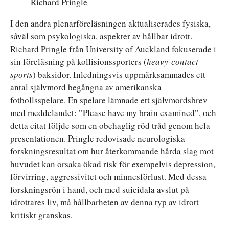
Richard Pringle
I den andra plenarföreläsningen aktualiserades fysiska,
såväl som psykologiska, aspekter av hållbar idrott.
Richard Pringle från University of Auckland fokuserade i
sin föreläsning på kollisionssporters (
heavy-contact
sports
) baksidor. Inledningsvis uppmärksammades ett
antal självmord begångna av amerikanska
fotbollsspelare. En spelare lämnade ett självmordsbrev
med meddelandet: ”Please have my brain examined”, och
detta citat följde som en obehaglig röd tråd genom hela
presentationen. Pringle redovisade neurologiska
forskningsresultat om hur återkommande hårda slag mot
huvudet kan orsaka ökad risk för exempelvis depression,
förvirring, aggressivitet och minnesförlust. Med dessa
forskningsrön i hand, och med suicidala avslut på
idrottares liv, må hållbarheten av denna typ av idrott
kritiskt granskas.