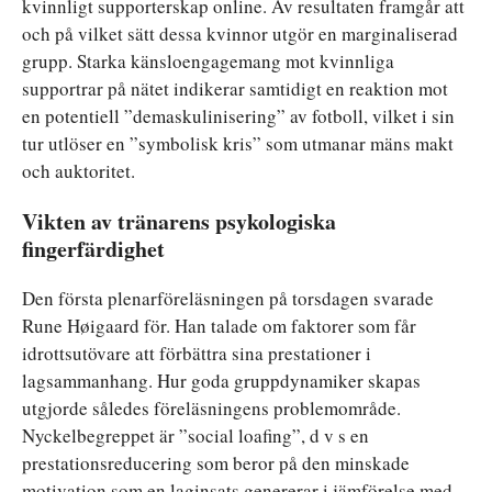
kvinnligt supporterskap online. Av resultaten framgår att
och på vilket sätt dessa kvinnor utgör en marginaliserad
grupp. Starka känsloengagemang mot kvinnliga
supportrar på nätet indikerar samtidigt en reaktion mot
en potentiell ”demaskulinisering” av fotboll, vilket i sin
tur utlöser en ”symbolisk kris” som utmanar mäns makt
och auktoritet.
Vikten av tränarens psykologiska
fingerfärdighet
Den första plenarföreläsningen på torsdagen svarade
Rune Høigaard för. Han talade om faktorer som får
idrottsutövare att förbättra sina prestationer i
lagsammanhang. Hur goda gruppdynamiker skapas
utgjorde således föreläsningens problemområde.
Nyckelbegreppet är ”social loafing”, d v s en
prestationsreducering som beror på den minskade
motivation som en laginsats genererar i jämförelse med