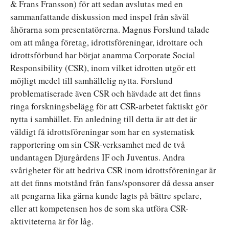
& Frans Fransson) för att sedan avslutas med en
sammanfattande diskussion med inspel från såväl
åhörarna som presentatörerna. Magnus Forslund talade
om att många företag, idrottsföreningar, idrottare och
idrottsförbund har börjat anamma Corporate Social
Responsibility (CSR), inom vilket idrotten utgör ett
möjligt medel till samhällelig nytta. Forslund
problematiserade även CSR och hävdade att det finns
ringa forskningsbelägg för att CSR-arbetet faktiskt gör
nytta i samhället. En anledning till detta är att det är
väldigt få idrottsföreningar som har en systematisk
rapportering om sin CSR-verksamhet med de två
undantagen Djurgårdens IF och Juventus. Andra
svårigheter för att bedriva CSR inom idrottsföreningar är
att det finns motstånd från fans/sponsorer då dessa anser
att pengarna lika gärna kunde lagts på bättre spelare,
eller att kompetensen hos de som ska utföra CSR-
aktiviteterna är för låg.