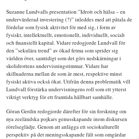
Suzanne Lundvalls presentation ”Idrott och hälsa – en
undervärderad investering (?)” inleddes med att påtala de
fördelar som fysisk aktivitet för med sig, i form av
fysiskt, intellektuellt, emotionellt, individuellt, socialt
och finansiellt kapital. Vidare redogjorde Lundvall för
den ”sekulära trend” av ökad fetma som sprider sig
världen över, samtidigt som det görs nedskärningar i
skolidrottens undervisningstimmar. Vidare har
skillnaderna mellan de som är mest, respektive minst
fysiskt aktiva också ökat. Utifrån denna problematik vill
Lundvall förstärka undervisningens roll som ett ytterst
viktigt verktyg för ett framtida hållbart samhälle.
Göran Gerdin redogjorde därefter för sin forskning om
nya zeeländska pojkars genusskapande inom diskursen
rörelseglädje. Genom att anlägga ett sociokulturellt
perspektiv på det meningsskapande fält som omgärdar