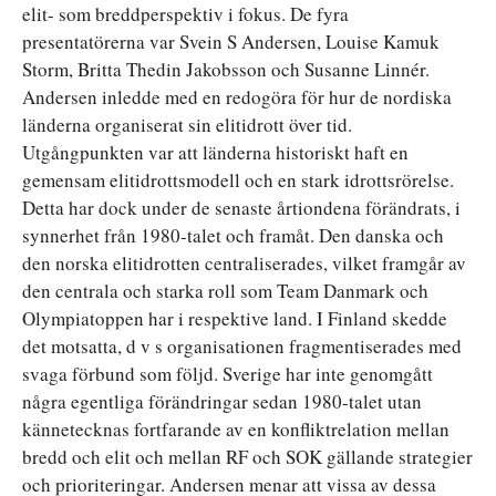
elit- som breddperspektiv i fokus. De fyra
presentatörerna var Svein S Andersen, Louise Kamuk
Storm, Britta Thedin Jakobsson och Susanne Linnér.
Andersen inledde med en redogöra för hur de nordiska
länderna organiserat sin elitidrott över tid.
Utgångpunkten var att länderna historiskt haft en
gemensam elitidrottsmodell och en stark idrottsrörelse.
Detta har dock under de senaste årtiondena förändrats, i
synnerhet från 1980-talet och framåt. Den danska och
den norska elitidrotten centraliserades, vilket framgår av
den centrala och starka roll som Team Danmark och
Olympiatoppen har i respektive land. I Finland skedde
det motsatta, d v s organisationen fragmentiserades med
svaga förbund som följd. Sverige har inte genomgått
några egentliga förändringar sedan 1980-talet utan
kännetecknas fortfarande av en konfliktrelation mellan
bredd och elit och mellan RF och SOK gällande strategier
och prioriteringar. Andersen menar att vissa av dessa