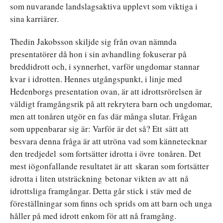
som nuvarande landslagsaktiva upplevt som viktiga i
sina karriärer.
Thedin Jakobsson skiljde sig från ovan nämnda
presentatörer då hon i sin avhandling fokuserar på
breddidrott och, i synnerhet, varför ungdomar stannar
kvar i idrotten. Hennes utgångspunkt, i linje med
Hedenborgs presentation ovan, är att idrottsrörelsen är
väldigt framgångsrik på att rekrytera barn och ungdomar,
men att tonåren utgör en fas där många slutar. Frågan
som uppenbarar sig är: Varför är det så? Ett sätt att
besvara denna fråga är att utröna vad som kännetecknar
den tredjedel som fortsätter idrotta i övre tonåren. Det
mest iögonfallande resultatet är att skaran som fortsätter
idrotta i liten utsträckning betonar vikten av att nå
idrottsliga framgångar. Detta går stick i stäv med de
föreställningar som finns och sprids om att barn och unga
håller på med idrott enkom för att nå framgång.