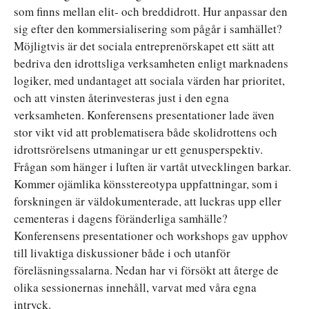
som finns mellan elit- och breddidrott. Hur anpassar den
sig efter den kommersialisering som pågår i samhället?
Möjligtvis är det sociala entreprenörskapet ett sätt att
bedriva den idrottsliga verksamheten enligt marknadens
logiker, med undantaget att sociala värden har prioritet,
och att vinsten återinvesteras just i den egna
verksamheten. Konferensens presentationer lade även
stor vikt vid att problematisera både skolidrottens och
idrottsrörelsens utmaningar ur ett genusperspektiv.
Frågan som hänger i luften är vartåt utvecklingen barkar.
Kommer ojämlika könsstereotypa uppfattningar, som i
forskningen är väldokumenterade, att luckras upp eller
cementeras i dagens föränderliga samhälle?
Konferensens presentationer och workshops gav upphov
till livaktiga diskussioner både i och utanför
föreläsningssalarna. Nedan har vi försökt att återge de
olika sessionernas innehåll, varvat med våra egna
intryck.