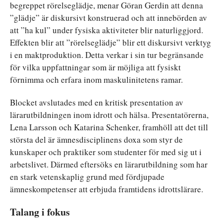
begreppet rörelseglädje, menar Göran Gerdin att denna
”glädje” är diskursivt konstruerad och att innebörden av
att ”ha kul” under fysiska aktiviteter blir naturliggjord.
Effekten blir att ”rörelseglädje” blir ett diskursivt verktyg
i en maktproduktion. Detta verkar i sin tur begränsande
för vilka uppfattningar som är möjliga att fysiskt
förnimma och erfara inom maskulinitetens ramar.
Blocket avslutades med en kritisk presentation av
lärarutbildningen inom idrott och hälsa. Presentatörerna,
Lena Larsson och Katarina Schenker, framhöll att det till
största del är ämnesdisciplinens doxa som styr de
kunskaper och praktiker som studenter för med sig ut i
arbetslivet. Därmed eftersöks en lärarutbildning som har
en stark vetenskaplig grund med fördjupade
ämneskompetenser att erbjuda framtidens idrottslärare.
Talang i fokus