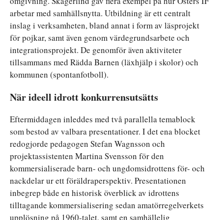
omgivning. Skagerlind gav flera exempel på hur Östers IF
arbetar med samhällsnytta. Utbildning är ett centralt
inslag i verksamheten, bland annat i form av läsprojekt
för pojkar, samt även genom värdegrundsarbete och
integrationsprojekt. De genomför även aktiviteter
tillsammans med Rädda Barnen (läxhjälp i skolor) och
kommunen (spontanfotboll).
När ideell idrott konkurrensutsätts
Eftermiddagen inleddes med två parallella temablock
som bestod av valbara presentationer. I det ena blocket
redogjorde pedagogen Stefan Wagnsson och
projektassistenten Martina Svensson för den
kommersialiserade barn- och ungdomsidrottens för- och
nackdelar ur ett föräldraperspektiv. Presentationen
inbegrep både en historisk överblick av idrottens
tilltagande kommersialisering sedan amatörregelverkets
upplösning på 1960-talet, samt en samhällelig