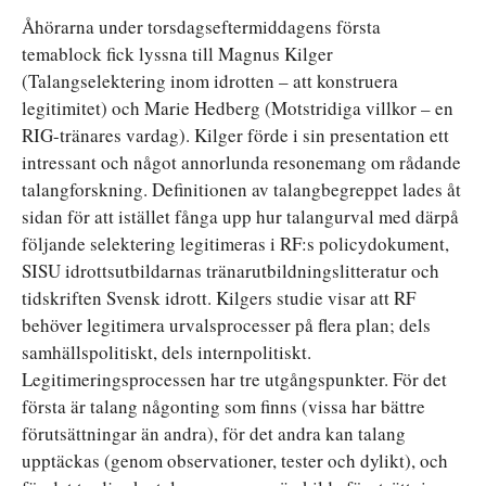
Åhörarna under torsdagseftermiddagens första
temablock fick lyssna till Magnus Kilger
(Talangselektering inom idrotten – att konstruera
legitimitet) och Marie Hedberg (Motstridiga villkor – en
RIG-tränares vardag). Kilger förde i sin presentation ett
intressant och något annorlunda resonemang om rådande
talangforskning. Definitionen av talangbegreppet lades åt
sidan för att istället fånga upp hur talangurval med därpå
följande selektering legitimeras i RF:s policydokument,
SISU idrottsutbildarnas tränarutbildningslitteratur och
tidskriften Svensk idrott. Kilgers studie visar att RF
behöver legitimera urvalsprocesser på flera plan; dels
samhällspolitiskt, dels internpolitiskt.
Legitimeringsprocessen har tre utgångspunkter. För det
första är talang någonting som finns (vissa har bättre
förutsättningar än andra), för det andra kan talang
upptäckas (genom observationer, tester och dylikt), och