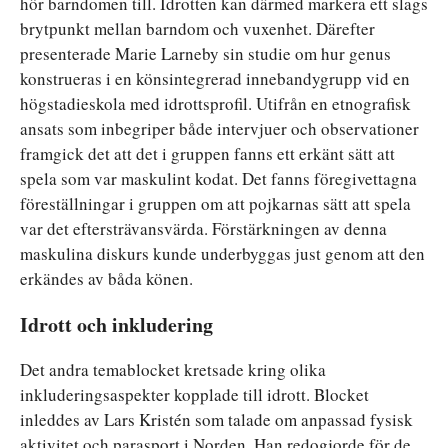
hör barndomen till. Idrotten kan därmed markera ett slags
brytpunkt mellan barndom och vuxenhet. Därefter
presenterade Marie Larneby sin studie om hur genus
konstrueras i en könsintegrerad innebandygrupp vid en
högstadieskola med idrottsprofil. Utifrån en etnografisk
ansats som inbegriper både intervjuer och observationer
framgick det att det i gruppen fanns ett erkänt sätt att
spela som var maskulint kodat. Det fanns föregivettagna
föreställningar i gruppen om att pojkarnas sätt att spela
var det eftersträvansvärda. Förstärkningen av denna
maskulina diskurs kunde underbyggas just genom att den
erkändes av båda könen.
Idrott och inkludering
Det andra temablocket kretsade kring olika
inkluderingsaspekter kopplade till idrott. Blocket
inleddes av Lars Kristén som talade om anpassad fysisk
aktivitet och parasport i Norden. Han redogjorde för de