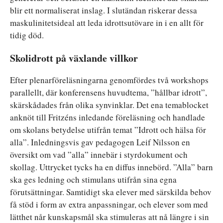
blir ett normaliserat inslag. I slutändan riskerar dessa
maskulinitetsideal att leda idrottsutövare in i en allt för
tidig död.
Skolidrott på växlande villkor
Efter plenarföreläsningarna genomfördes två workshops
parallellt, där konferensens huvudtema, ”hållbar idrott”,
skärskådades från olika synvinklar. Det ena temablocket
anknöt till Fritzéns inledande föreläsning och handlade
om skolans betydelse utifrån temat ”Idrott och hälsa för
alla”. Inledningsvis gav pedagogen Leif Nilsson en
översikt om vad ”alla” innebär i styrdokument och
skollag. Uttrycket tycks ha en diffus innebörd. ”Alla” barn
ska ges ledning och stimulans utifrån sina egna
förutsättningar. Samtidigt ska elever med särskilda behov
få stöd i form av extra anpassningar, och elever som med
lätthet når kunskapsmål ska stimuleras att nå längre i sin