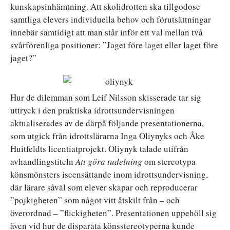
kunskapsinhämtning. Att skolidrotten ska tillgodose
samtliga elevers individuella behov och förutsättningar
innebär samtidigt att man står inför ett val mellan två
svårförenliga positioner: ”Jaget före laget eller laget före
jaget?”
Hur de dilemman som Leif Nilsson skisserade tar sig
uttryck i den praktiska idrottsundervisningen
aktualiserades av de därpå följande presentationerna,
som utgick från idrottslärarna Inga Oliynyks och Åke
Huitfeldts licentiatprojekt. Oliynyk talade utifrån
avhandlingstiteln
Att göra tudelning
om stereotypa
könsmönsters iscensättande inom idrottsundervisning,
där lärare såväl som elever skapar och reproducerar
”pojkigheten” som något vitt åtskilt från – och
överordnad – ”flickigheten”. Presentationen uppehöll sig
även vid hur de disparata könsstereotyperna kunde