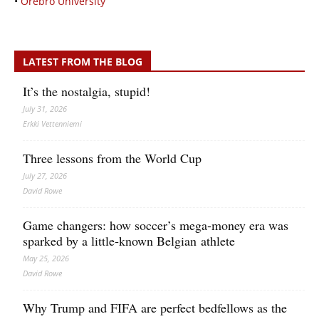
•
Örebro University
LATEST FROM THE BLOG
It’s the nostalgia, stupid!
July 31, 2026
Erkki Vetten­­niemi
Three lessons from the World Cup
July 27, 2026
David Rowe
Game changers: how soccer’s mega‑money era was
sparked by a little‑known Belgian athlete
May 25, 2026
David Rowe
Why Trump and FIFA are perfect bedfellows as the