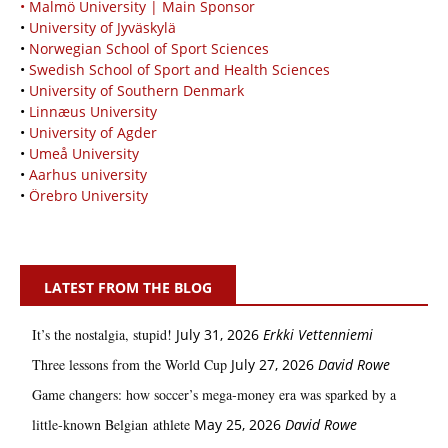
• Malmö University | Main Sponsor
•
University of Jyväskylä
•
Norwegian School of Sport Sciences
•
Swedish School of Sport and Health Sciences
•
University of Southern Denmark
•
Linnæus University
•
University of Agder
•
Umeå University
•
Aarhus university
•
Örebro University
LATEST FROM THE BLOG
It’s the nostalgia, stupid!
July 31, 2026
Erkki Vetten­­niemi
Three lessons from the World Cup
July 27, 2026
David Rowe
Game changers: how soccer’s mega‑money era was sparked by a
little‑known Belgian athlete
May 25, 2026
David Rowe