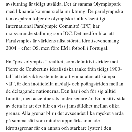
avslutning är tidigt utsålda. Det är samma Olympiapark
med liknande kommersiella inriktning. De paralympiska
tankespåren följer de olympiska i allt väsentligt.
International Paralympic Committé (IPC) har
motsvarande ställning som IOC. Det medför bl.a. att
Paralympics är världens näst största idrottsevenemang
2004 – efter OS, men före EM i fotboll i Portugal.
En ”post-olympisk” realitet, som definitivt strider mot
Pierre de Coubertins idealistiska tanke från tidigt 1900-
tal ”att det viktigaste inte är att vinna utan att kämpa
väl”, är den inofficiella medalj- och poängstriden mellan
de deltagande nationerna. Den har i och för sig alltid
funnits, men accentuerats under senare år. En positiv sida
av detta är att det blir en viss jämställdhet mellan olika
grenar. Alla grenar blir i det avseendet lika mycket värda
på samma sätt som mindre uppmärksammade
idrottsgrenar får en annan och starkare lyster i den