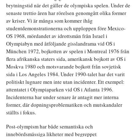
brytningstid när det gäller de olympiska spelen. Under de
senaste trettio åren har rörelsen genomgått olika former
av kriser. Vi är många som kommer ihåg
studentdemonstrationerna och upploppen före Mexico-
OS 1968, mördandet av idrottsmän från Israel i
Olympiabyn med åtföljande gisslandrama vid OS i
München 1972, bojkotten av spelen i Montreal 1976 från
flera afrikanska staters sida, amerikansk bojkott av OS i
Moskva 1980 och motsvarande bojkott från sovjetisk
sida i Los Angeles 1984. Under 1990-talet har det varit
politiskt lugnare men inte utan incidenter. Ett exempel:
attentatet i Olympiaparken vid OS i Atlanta 1996.
Incidenterna har under senare år antagit mer interna
former, där dopningsproblematiken och mutskandaler
ställts i fokus.
Post-olympism har både semantiska och
innebördsmässiga likheter med begreppet