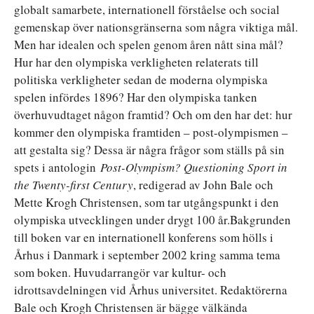
globalt samarbete, internationell förståelse och social
gemenskap över nationsgränserna som några viktiga mål.
Men har idealen och spelen genom åren nått sina mål?
Hur har den olympiska verkligheten relaterats till
politiska verkligheter sedan de moderna olympiska
spelen infördes 1896? Har den olympiska tanken
överhuvudtaget någon framtid? Och om den har det: hur
kommer den olympiska framtiden – post-olympismen –
att gestalta sig? Dessa är några frågor som ställs på sin
spets i antologin
Post-Olympism? Questioning Sport in
the Twenty-first Century
, redigerad av John Bale och
Mette Krogh Christensen, som tar utgångspunkt i den
olympiska utvecklingen under drygt 100 år.Bakgrunden
till boken var en internationell konferens som hölls i
Århus i Danmark i september 2002 kring samma tema
som boken. Huvudarrangör var kultur- och
idrottsavdelningen vid Århus universitet. Redaktörerna
Bale och Krogh Christensen är bägge välkända