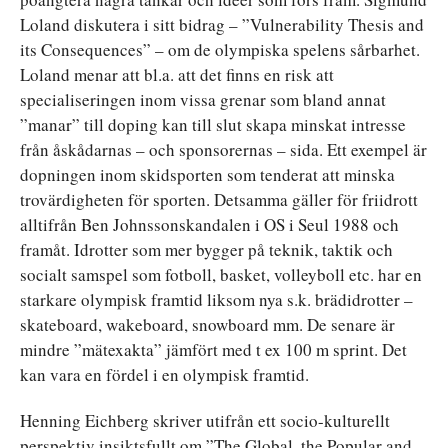
Loland diskutera i sitt bidrag – ”Vulnerability Thesis and
its Consequences” – om de olympiska spelens sårbarhet.
Loland menar att bl.a. att det finns en risk att
specialiseringen inom vissa grenar som bland annat
”manar” till doping kan till slut skapa minskat intresse
från åskådarnas – och sponsorernas – sida. Ett exempel är
dopningen inom skidsporten som tenderat att minska
trovärdigheten för sporten. Detsamma gäller för friidrott
alltifrån Ben Johnssonskandalen i OS i Seul 1988 och
framåt. Idrotter som mer bygger på teknik, taktik och
socialt samspel som fotboll, basket, volleyboll etc. har en
starkare olympisk framtid liksom nya s.k. brädidrotter –
skateboard, wakeboard, snowboard mm. De senare är
mindre ”mätexakta” jämfört med t ex 100 m sprint. Det
kan vara en fördel i en olympisk framtid.
Henning Eichberg skriver utifrån ett socio-kulturellt
perspektiv insiktsfullt om ”The Global, the Popular and