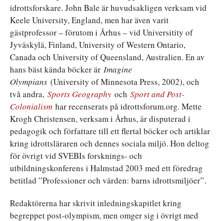
idrottsforskare. John Bale är huvudsakligen verksam vid
Keele University, England, men har även varit
gästprofessor – förutom i Århus – vid Universitity of
Jyväskylä, Finland, University of Western Ontario,
Canada och University of Queensland, Australien. En av
hans bäst kända böcker är
Imagine
Olympians
(University of Minnesota Press, 2002), och
två andra,
Sports Geography
och
Sport and Post-
Colonialism
har recenserats på idrottsforum.org. Mette
Krogh Christensen, verksam i Århus, är disputerad i
pedagogik och författare till ett flertal böcker och artiklar
kring idrottsläraren och dennes sociala miljö. Hon deltog
för övrigt vid SVEBIs forsknings- och
utbildningskonferens i Halmstad 2003 med ett föredrag
betitlad ”Professioner och värden: barns idrottsmiljöer”.
Redaktörerna har skrivit inledningskapitlet kring
begreppet post-olympism, men omger sig i övrigt med