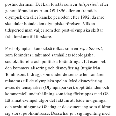
postmodernism. Det kan förstås som en
tidsperiod
: efter
genomförandet av Aten-OS 1896 eller en framtida
olympisk era eller kanske perioden efter 1992, då inre
skandaler hotade den olympiska rörelsen. Vilken
tidsperiod man väljer som den post-olympiska skiftar
från forskare till forskare.
Post-olympism kan också tolkas som en
typ eller stil
,
som förändras i takt med samhällets ideologiska,
sociokulturella och politiska förändringar. Ett exempel:
den kommersialisering och disneyfiering (utgår från
Tomlinsons bidrag), som under de senaste femton åren
relaterats till de olympiska spelen. Med disneyfiering
avses de temaparker (Olympiaparker), uppträdanden och
kommersiell underhållning som idag förknippas med OS.
Ett annat exempel utgör det faktum att både invigningar
och avslutningar av OS idag är de evenemang som tilldrar
sig störst publikintresse. Dessa har ju i sig ingenting med