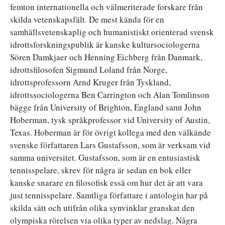
femton internationella och välmeriterade forskare från
skilda vetenskapsfält. De mest kända för en
samhällsvetenskaplig och humanistiskt orienterad svensk
idrottsforskningspublik är kanske kultursociologerna
Sören Damkjaer och Henning Eichberg från Danmark,
idrottsfilosofen Sigmund Loland från Norge,
idrottsprofessorn Arnd Kruger från Tyskland,
idrottssociologerna Ben Carrington och Alan Tomlinson
bägge från University of Brighton, England samt John
Hoberman, tysk språkprofessor vid University of Austin,
Texas. Hoberman är för övrigt kollega med den välkände
svenske författaren Lars Gustafsson, som är verksam vid
samma universitet. Gustafsson, som är en entusiastisk
tennisspelare, skrev för några är sedan en bok eller
kanske snarare en filosofisk essä om hur det är att vara
just tennisspelare. Samtliga författare i antologin har på
skilda sätt och utifrån olika synvinklar granskat den
olympiska rörelsen via olika typer av nedslag. Några