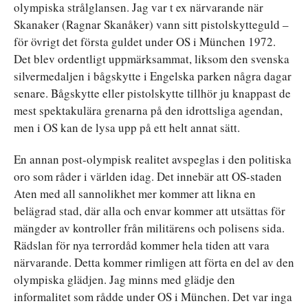
olympiska strålglansen. Jag var t ex närvarande när
Skanaker (Ragnar Skanåker) vann sitt pistolskytteguld –
för övrigt det första guldet under OS i München 1972.
Det blev ordentligt uppmärksammat, liksom den svenska
silvermedaljen i bågskytte i Engelska parken några dagar
senare. Bågskytte eller pistolskytte tillhör ju knappast de
mest spektakulära grenarna på den idrottsliga agendan,
men i OS kan de lysa upp på ett helt annat sätt.
En annan post-olympisk realitet avspeglas i den politiska
oro som råder i världen idag. Det innebär att OS-staden
Aten med all sannolikhet mer kommer att likna en
belägrad stad, där alla och envar kommer att utsättas för
mängder av kontroller från militärens och polisens sida.
Rädslan för nya terrordåd kommer hela tiden att vara
närvarande. Detta kommer rimligen att förta en del av den
olympiska glädjen. Jag minns med glädje den
informalitet som rådde under OS i München. Det var inga