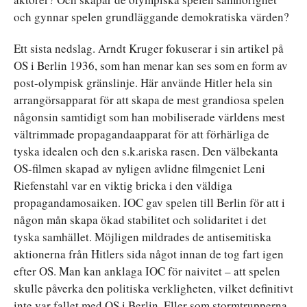
och gynnar spelen grundläggande demokratiska värden?
Ett sista nedslag. Arndt Kruger fokuserar i sin artikel på
OS i Berlin 1936, som han menar kan ses som en form av
post-olympisk gränslinje. Här använde Hitler hela sin
arrangörsapparat för att skapa de mest grandiosa spelen
någonsin samtidigt som han mobiliserade världens mest
vältrimmade propagandaapparat för att förhärliga de
tyska idealen och den s.k.ariska rasen. Den välbekanta
OS-filmen skapad av nyligen avlidne filmgeniet Leni
Riefenstahl var en viktig bricka i den väldiga
propagandamosaiken. IOC gav spelen till Berlin för att i
någon mån skapa ökad stabilitet och solidaritet i det
tyska samhället. Möjligen mildrades de antisemitiska
aktionerna från Hitlers sida något innan de tog fart igen
efter OS. Man kan anklaga IOC för naivitet – att spelen
skulle påverka den politiska verkligheten, vilket definitivt
inte var fallet med OS i Berlin. Eller som stormtrupperna