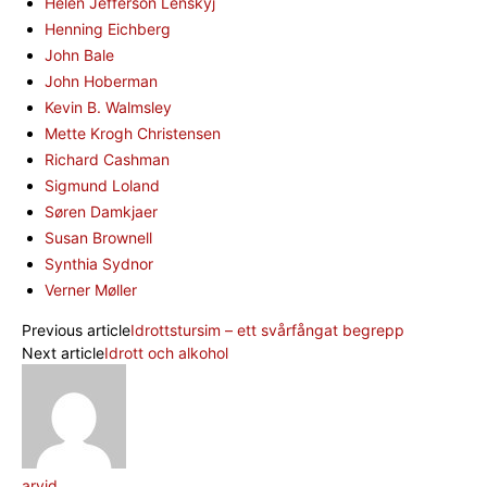
Helen Jefferson Lenskyj
Henning Eichberg
John Bale
John Hoberman
Kevin B. Walmsley
Mette Krogh Christensen
Richard Cashman
Sigmund Loland
Søren Damkjaer
Susan Brownell
Synthia Sydnor
Verner Møller
Previous article
Idrottstursim – ett svårfångat begrepp
Next article
Idrott och alkohol
arvid