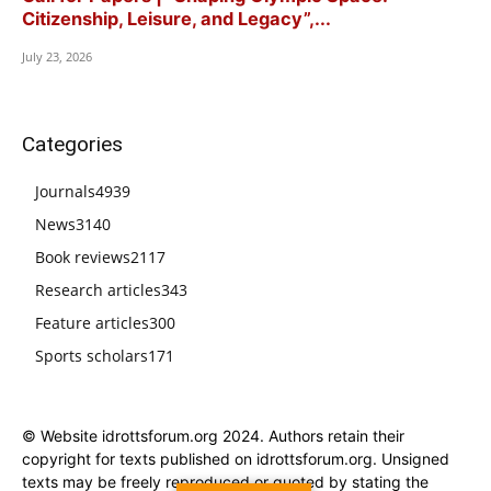
Citizenship, Leisure, and Legacy”,...
July 23, 2026
Categories
Journals
4939
News
3140
Book reviews
2117
Research articles
343
Feature articles
300
Sports scholars
171
© Website idrottsforum.org 2024. Authors retain their
copyright for texts published on idrottsforum.org. Unsigned
texts may be freely reproduced or quoted by stating the