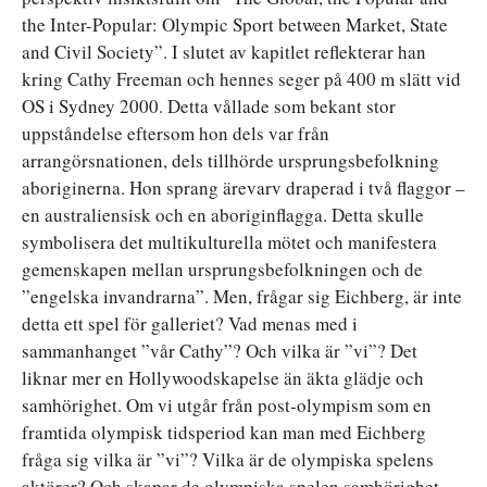
the Inter-Popular: Olympic Sport between Market, State
and Civil Society”. I slutet av kapitlet reflekterar han
kring Cathy Freeman och hennes seger på 400 m slätt vid
OS i Sydney 2000. Detta vållade som bekant stor
uppståndelse eftersom hon dels var från
arrangörsnationen, dels tillhörde ursprungsbefolkning
aboriginerna. Hon sprang ärevarv draperad i två flaggor –
en australiensisk och en aboriginflagga. Detta skulle
symbolisera det multikulturella mötet och manifestera
gemenskapen mellan ursprungsbefolkningen och de
”engelska invandrarna”. Men, frågar sig Eichberg, är inte
detta ett spel för galleriet? Vad menas med i
sammanhanget ”vår Cathy”? Och vilka är ”vi”? Det
liknar mer en Hollywoodskapelse än äkta glädje och
samhörighet. Om vi utgår från post-olympism som en
framtida olympisk tidsperiod kan man med Eichberg
fråga sig vilka är ”vi”? Vilka är de olympiska spelens
aktörer? Och skapar de olympiska spelen samhörighet