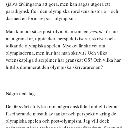
själva tävlingarna att göra, men kan sägas utgöra ett
paradigmskifte i den olympiska rörelsens historia – och
därmed en form av post-olympism.
Man kan också se post-olympism som en
metod
för hur
man granskar, upptäcker, perspektiviserar, skriver och
tolkar de olympiska spelen. Mycket är skrivet om
olympiaderna, men hur har man skrivit? Och vilka
vetenskapliga discipliner har granskat OS? Och vilka har
hittills dominerat den olympiska skrivararenan?
Några nedslag
Det är svårt att lyfta fram några enskilda kapitel i denna
fascinerande mosaik av tankar och perspektiv kring de
olympiska spelen och post-olympism. Jag vill dock
poängtera några tankar och idéer som förs fram. Sigmund