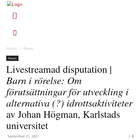
Home
News
News
Livestreamad disputation |
Barn i rörelse: Om
förutsättningar för utveckling i
alternativa (?) idrottsaktiviteter
av Johan Högman, Karlstads
universitet
September 21, 2021
0