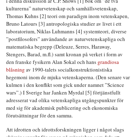
i denna diskussion är C.P. Snows [1] bok om ”de två
kulturerna” naturvetenskap och samhällsvetenskap,
Thomas Kuhns [2] teori om paradigm inom vetenskapen,
Bruno Latours [3] antropologiska studier av livet i ett
laboratorium, Niklas Luhmanns [4] systemteori, diverse
”postfilosofers” användande av naturvetenskapliga och
matematiska begrepp (Deleuze, Serres, Haraway,
Stengers, Barad, m.fl.) samt kronan på verket i form av
den franske fysikern Alan Sokal och hans
grandiosa
blåsning
av 1990-talets socialkonstruktionistiska
hegemoni inom de mjuka vetenskaperna. (Den senare var
kulmen i den konflikt som gick under namnet ”Science
wars”.) I Sverige har Janken Myrdal [5] förtjänstfullt
adresserat vad olika vetenskapliga utgångspunkter för
med sig för akademisk publicering och ekonomiska
förutsättningar för den samma.
Att idrotten och idrottsforskningen ligger i något slags