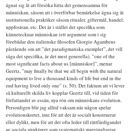
ägnat sig åt att försöka hitta det gemensamma för
människan, såsom att i överförbar bemärkelse ägna sig åt
institutionella praktiker såsom ritualer, giftermål, handel,
uppfostran, etc. Det är i stället det specifika som
kännetecknar människan (ett argument som i sig
förebådar den italienske filosofen Giorgio Agambens
påstående om att ”det paradigmatiska exemplet”, det vill
säga det specifika, är det mest generella). ”one of the
most significant facts about us [människor]”, menar
Geertz, ”may finally be that we all begin with the natural
equipment to live a thousand kinds of life but end in the
end having lived only one” (s. 50). Det faktum att vi lever
så kulturellt skilda liv kopplar Geertz till, vid tiden för
författandet av essän, nya rön om människans evolution.
Personligen blir jag alltid vaksam när någon spelar
evolutionskortet, inte för att det är socialt konstruerat
eller dylikt, men för att det ofta leder till rättfärdigandet
av sociala strukturer som systematiskt marginaliserar