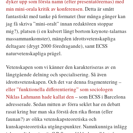
dyker upp som första namn (efter presentatörernas) med
min mini-orala kritik av konferensen.
Detta är smått
fantastiskt med tanke på formatet (hur många gånger kan
jag få skriva ”mini-oralt” innan redaktören stoppar
mig?), platsen (i en kulvert långt bortom keynote-talarnas
massammankomster), mängden idrottsvetenskapliga
deltagare (drygt 2000 föredragande), samt ECSS
naturvetenskapliga prägel.
Vetenskapen som vi känner den karakteriseras av en
långtgående delning och specialisering. Så även
idrottsvetenskapen. Och det var denna fragmentering –
eller ”funktionella differentiering” som sociologen
Niklas Luhmann hade kallat den
– som ECSS i Barcelona
adresserade. Sedan mitten av förra seklet har en debatt
rasat kring hur man ska förstå den rika floran (eller
faunan?) av olika vetenskapsteoretiska och
kunskapsteoretiska utgångspunkter. Namnkunniga inlägg