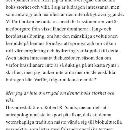
boks storhet och vikt. I sig är bidragen intressanta, men
som antologi och manifest är den inte riktigt övertygande.
Vi får i boken bekanta oss med diskussioner om varför
medborgare från vissa länder dominerar i lång- och
kortdistanslöpning, om hur den mänskliga evolutionen
berodde på hennes förmåga att springa och om vilken
roll värmereglering och hydrering var kopplat till detta.
Även andra intressanta diskussioner, såsom den om
varför brasilianare inte är så duktiga på att kasta ryms i
skriften, men jag tänker inte orda mer om de enskilda
bidragen här. Varför, frågar ni kanske er då?
Men jag är inte övertygad om denna boks storhet och
vikt.
Huvudredaktören, Robert R. Sands, menar dels att
antropologin måste ta sport på allvar, dels att denna
vetenskapliga tradition måste vända sig till biokulturella
perspektiv, som listas med följande engelska termer: