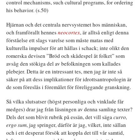
control mechanisms, such cultural programs, for ordering
his behavior. (s.50)
Hjärnan och det centrala nervsystemet hos människan,
och framförallt hennes
neocortex
, är alltså enligt denna
förståelse ett slags varelse som måste matas med
kulturella impulser för att hållas i schack; inte olikt den
romerska devisen ”Bröd och skådespel åt folket” som
avsåg den stökiga del av befolkningen som kallades
plebejer. Detta är en intressant tes, men jag är inte så
säker på att dess implikationer för idrottsantropologin är
de som föreslås i föremålet för föreliggande granskning.
Så vilka slutsatser (högst personliga och vinklade får
medges) drar jag från läsningen av denna samling texter?
Dels det som blivit rubrik på essän, det vill säga
curro,
ergo sum
, jag springer, därför är jag, vilket, inte sällan
och i ett desperat försök att koppla det till vår samtid,