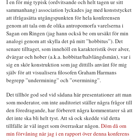
I en för mig typisk (ordvitsande och helt tagen ur sitt
sammanhang) association lyckades jag med konststycket
att ifrågasätta utgångspunkten för hela konferensen
genom att tala om de olika antropomorfa varelserna i
Sagan om Ringen (jag hann också be om ursäkt för min
analogi genom att skylla det på mitt ”hobbitus”). Det
senare tilltaget, som innehöll en karakteristik över alver,
dvärgar och hober (a.k.a. hobbitar/halvlängdsmän), var i
sig en skör konstruktion som jag dittills använt för mig
själv för att visualisera filosofen Graham Harmans
begrepp ”undermining” och ”overmining”.
Det tillhör god sed vid sådana här presentationer att man
som moderator, om inte auditoriet ställer några frågor till
den föredragande, har förberett några kommentarer så att
det inte ska bli helt tyst. Att så ock skedde vid detta
tillfälle är väl inget som överraskar någon.
Döm då om
min förvåning när jag i en rapport över denna konferens