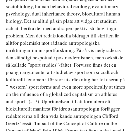
sociobiology, human behavioral ecology, evolutionary
psychology, dual inheritance theory, biocultural human
biology. Det är alltid på sin plats att vidga ett studium
och att berika det med andra perspektiv, så långt inga
problem. Men det redaktionella bidraget till skriften är
alltför polemiskt mot rådande antropologiska
inriktningar inom sportforskning. På så vis nedgraderas
den ständigt bespottade postmodernismen, men också det
så kallade ”sport studies”-fältet. Förvisso finns det en
poäng i argumentet att studiet av sport som socialt och
kulturellt fenomen i för stor utsträckning har fokuserat på
”‘western’ sport forms and even more specifically at times
on the influence of a globalized capitalism on athletes
and sport” (s. 7). Upprinnelsen till att formulera ett
biokulturellt manifest för idrottsantropologin förlägger
redaktörerna till den vida kände antropologen Clifford
Geertz’ essä ”Impact of the Concept of Culture on the
Concept of Man” från 1966. Denna text finns också med i