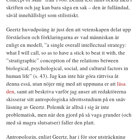
skriften och jag kan bara säga en sak – den är fulländad,
såväl innehållsligt som stilistiskt.
Geertz huvudpoäng är just den att vetenskapen delat upp
förståelsen och förklaringarna av vad människan är
enligt en modell, ”a single overall intellectual strategy:
what I will call, so as to have a stick to beat it with, the
”stratigraphic” conception of the relations between
biological, psychological, social, and cultural factors in
human life” (s. 43). Jag kan inte här göra rättvisa åt
denna essä, utan nöjer mig med att uppmana er att
läsa
den
, samt att beskriva varför jag anser att redaktörerna
skisserar sitt antropologiska idrottsstudium på en snäv
läsning av Geertz. Polemik är alltså i sig är inte
problematisk, men när den gjord på så vaga grunder (och
med så magra slutsatser) faller den platt.
Antropologin, enligt Geertz, har i för stor utsträckning