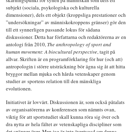
skärningspunkt för synen på människan som dels ett
subjekt (sociala, psykologiska och kulturella
dimensioner), dels ett objekt (kroppsliga prestationer och
”undersökningar” av människokroppens gränser) gör den
till ett synnerligen passande lokus för sådana
diskussioner. Detta har författarna och redaktörerna av en
antologi från 2010,
The anthropology of sport and
human movement: A biocultural perspective
, tagit på
allvar. Skriften är en programförklaring för hur (och att)
antropologin i större utsträckning bör ägna sig åt att hitta
bryggor mellan mjuka och hårda vetenskaper genom
studier av sportens relation till den mänskliga
evolutionen.
Initiativet är lovvärt. Diskussionen är, som också påtalats
av organisatörerna av konferensen som nämnts ovan,
viktig för att sportstudiet skall kunna röra sig över och
dra nytta av hela fältet av vetenskapliga discipliner som
det spänner över. Men jag är inte övertygad om denna