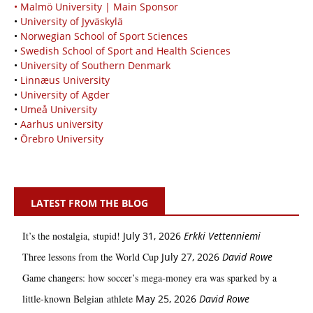
• Malmö University | Main Sponsor
•
University of Jyväskylä
•
Norwegian School of Sport Sciences
•
Swedish School of Sport and Health Sciences
•
University of Southern Denmark
•
Linnæus University
•
University of Agder
•
Umeå University
•
Aarhus university
•
Örebro University
LATEST FROM THE BLOG
It’s the nostalgia, stupid!
July 31, 2026
Erkki Vetten­­niemi
Three lessons from the World Cup
July 27, 2026
David Rowe
Game changers: how soccer’s mega‑money era was sparked by a
little‑known Belgian athlete
May 25, 2026
David Rowe