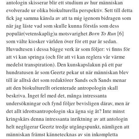
antologin skisserar blir ett studium av hur människan
evolverade ur olika biokulturella perspektiv. Sett till detta
fick jag samma känsla av att ta mig igenom bidragen som
när jag läste vad som skulle kunna förstås som dess
populär(vetenskaplig)a motsvarighet
Born To Run
[6]
som välte kiosker världen över för ett par år sedan.
Huvudtesen i dessa bägge verk är som följer: vi finns för
att vi kan springa (och för att vi kan reglera vår värme
medelst transpiration). Den kunskapslakun på ett par
hundratusen år som Geertz pekar ut när människan blev
till är alltså det som redaktörer Sands och Sands menar
att den biokulturellt orienterade antropologin skall
beskriva. Inget fel med det, många intressanta
undersökningar och fynd följer bevisligen därav, men är
det allt idrottsantropologin ska ägna sig åt? Inte minst
kringskärs denna intressanta inriktning av att antologin
helt negligerar Geertz tredje utgångspunkt, nämligen att
människan främst kännetecknas av sin inkompletta