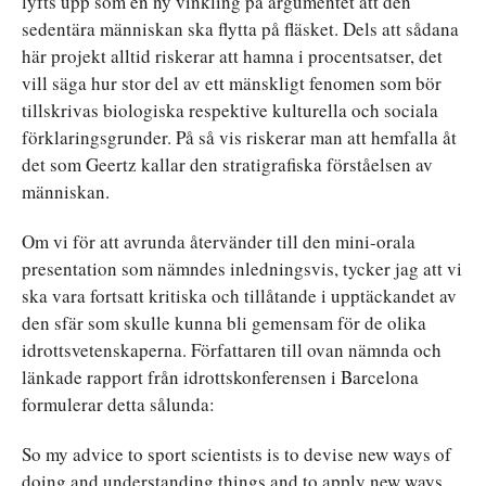
lyfts upp som en ny vinkling på argumentet att den
sedentära människan ska flytta på fläsket. Dels att sådana
här projekt alltid riskerar att hamna i procentsatser, det
vill säga hur stor del av ett mänskligt fenomen som bör
tillskrivas biologiska respektive kulturella och sociala
förklaringsgrunder. På så vis riskerar man att hemfalla åt
det som Geertz kallar den stratigrafiska förståelsen av
människan.
Om vi för att avrunda återvänder till den mini-orala
presentation som nämndes inledningsvis, tycker jag att vi
ska vara fortsatt kritiska och tillåtande i upptäckandet av
den sfär som skulle kunna bli gemensam för de olika
idrottsvetenskaperna. Författaren till ovan nämnda och
länkade rapport från idrottskonferensen i Barcelona
formulerar detta sålunda:
So my advice to sport scientists is to devise new ways of
doing and understanding things and to apply new ways