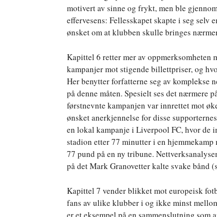
motivert av sinne og frykt, men ble gjennom 
effervesens: Fellesskapet skapte i seg selv 
ønsket om at klubben skulle bringes nærme
Kapittel 6 retter mer av oppmerksomheten m
kampanjer mot stigende billettpriser, og hv
Her benytter forfatterne seg av komplekse n
på denne måten. Spesielt ses det nærmere
førstnevnte kampanjen var innrettet mot øk
ønsket anerkjennelse for disse supporternes
en lokal kampanje i Liverpool FC, hvor de inv
stadion etter 77 minutter i en hjemmekamp m
77 pund på en ny tribune. Nettverksanalysen 
på det Mark Granovetter kalte svake bånd (s
Kapittel 7 vender blikket mot europeisk fot
fans av ulike klubber i og ikke minst mell
er et eksempel på en sammenslutning som arb