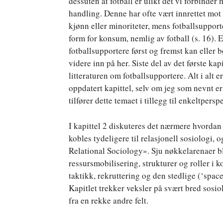
dessuten at fotball er ulikt det vi forbinder
handling. Denne har ofte vært innrettet mot 
kjønn eller minoriteter, mens fotballsupport
form for konsum, nemlig av fotball (s. 16). E
fotballsupportere først og fremst kan eller 
videre inn på her. Siste del av det første ka
litteraturen om fotballsupportere. Alt i alt 
oppdatert kapittel, selv om jeg som nevnt er 
tilfører dette temaet i tillegg til enkeltpers
I kapittel 2 diskuteres det nærmere hvordan
kobles tydeligere til relasjonell sosiologi, 
Relational Sociology». Sju nøkkelarenaer b
ressursmobilisering, strukturer og roller i k
taktikk, rekruttering og den stedlige (‘spac
Kapitlet trekker veksler på svært bred sosi
fra en rekke andre felt.