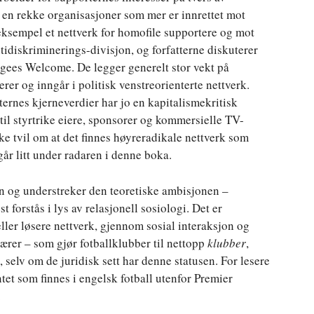
å en rekke organisasjoner som mer er innrettet mot
 eksempel et nettverk for homofile supportere og mot
tidiskriminerings-divisjon, og forfatterne diskuterer
ugees Welcome. De legger generelt stor vekt på
er og inngår i politisk venstreorienterte nettverk.
rternes kjerneverdier har jo en kapitalismekritisk
 til styrtrike eiere, sponsorer og kommersielle TV-
kke tvil om at det finnes høyreradikale nettverk som
går litt under radaren i denne boka.
n og understreker den teoretiske ambisjonen –
 forstås i lys av relasjonell sosiologi. Det er
ller løsere nettverk, gjennom sosial interaksjon og
ærer – som gjør fotballklubber til nettopp
klubber
,
t, selv om de juridisk sett har denne statusen. For lesere
et som finnes i engelsk fotball utenfor Premier
.