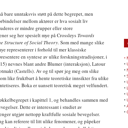
 nå bare unntaksvis støtt på dette begrepet, men
orbindelser mellom aktører er hva sosialt liv
tuderes er mindre grupper eller store
lener seg her spesielt mye på Crossleys
Towards
e Structure of Social Theory
. Som med mange slike
nye representerer i forhold til mer klassiske
epresentere en syntese av ulike forskningstradisjoner, i
•
15) nevnes blant andre Blumer (interaksjon), Latour
•
•
otmakt (Castells). Av og til spør jeg meg om slike
•
om like fruktbart å hente teoretiske innsikter fra ulike
•
tetiseres. Boka er uansett teoretisk meget velfundert.
•
•
 nøkkelbegrepet i kapittel 1, og behandles sammen med
•
•
vegelser. Dette er interessant i studiet av
•
nger utgjør nettopp kraftfulle sosiale bevegelser.
g kan referere til litt ulike fenomener, og påpeker