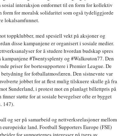
sosial interaksjon omformet til en form for kollektiv
en form for moralsk solidaritet som også tydeliggjorde
re lokalsamfunnet.
ot toppklubber, med spesiell vekt på aksjoner og
ordan disse kampanjene er organisert i sosiale medier.
ettverksanalyser for å studere hvordan budskap spres
 på kampanjene #Twentysplenty og #Walkouton77. Den
ende priser for bortesupportere i Premier League. De
 betydning for fotballatmosfæren. Den sistnevnte var
olverte jobbet for at flest mulig tilskuere skulle gå fra
ot Sunderland, i protest mot en planlagt billettpris på
finner støtte for at sosiale bevegelser ofte er bygget
. 147).
ball og ser på samarbeid og nettverksrelasjoner mellom
om europeiske land. Football Supporters Europe (FSE)
eider for supporternes interesser på tvers av