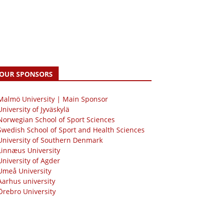
OUR SPONSORS
 Malmö University | Main Sponsor
University of Jyväskylä
Norwegian School of Sport Sciences
Swedish School of Sport and Health Sciences
University of Southern Denmark
Linnæus University
University of Agder
Umeå University
Aarhus university
Örebro University