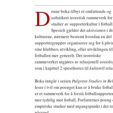
D
enne boka tilbyr et omfattende og
sofistikert teoretisk rammeverk for
studier av supporterkultur i fotball
Spesielt gjelder det
aktivismen
i d
kulturene, nærmere bestemt hvordan en del
supportergrupper organiserer seg for å påvi
sine klubbers utvikling, eller utviklingen til
fotballen mer generelt. Det teoretiske
rammeverket utgjøres av relasjonell sosiolo
som i kapittel 2 spesifiseres til
kulturell
rela
Boka inngår i serien
Palgrave Studies in Re
leser i tvil om poenget kun er å bruke fotball
er et rammeverk for å forstå fotballsupport
mer tydelig mot fotball. Forfatternes poeng er
empiriske studier med utgangspunkt i det re
påstand.