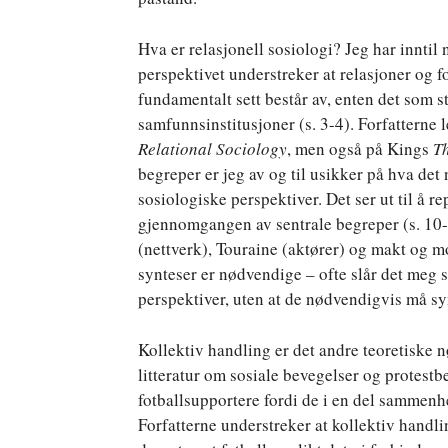
Hva er relasjonell sosiologi? Jeg har inntil
perspektivet understreker at relasjoner og f
fundamentalt sett består av, enten det som s
samfunnsinstitusjoner (s. 3-4). Forfatterne 
Relational Sociology
, men også på Kings
Th
begreper er jeg av og til usikker på hva det 
sosiologiske perspektiver. Det ser ut til å r
gjennomgangen av sentrale begreper (s. 10-
(nettverk), Touraine (aktører) og makt og m
synteser er nødvendige – ofte slår det meg s
perspektiver, uten at de nødvendigvis må syn
Kollektiv handling er det andre teoretiske
litteratur om sosiale bevegelser og protestbe
fotballsupportere fordi de i en del sammenhe
Forfatterne understreker at kollektiv handlin