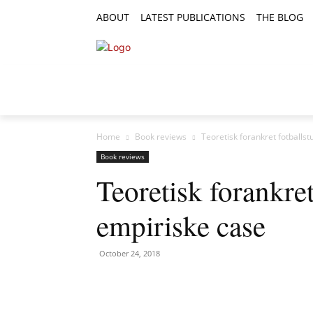
ABOUT
LATEST PUBLICATIONS
THE BLOG
RESEARCH ARTICLES
FEATURE AR
Home
Book reviews
Teoretisk forankret fotballs
Book reviews
Teoretisk forankret
empiriske case
October 24, 2018