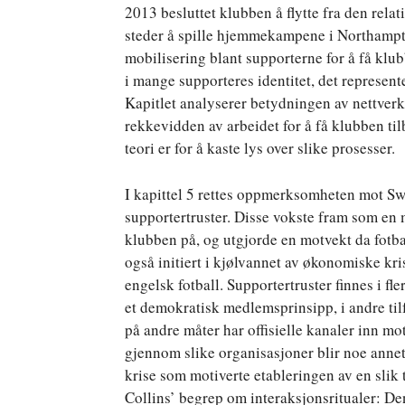
2013 besluttet klubben å flytte fra den rela
steder å spille hjemmekampene i Northampto
mobilisering blant supporterne for å få klu
i mange supporteres identitet, det represen
Kapitlet analyserer betydningen av nettverk 
rekkevidden av arbeidet for å få klubben tilb
teori er for å kaste lys over slike prosesser.
I kapittel 5 rettes oppmerksomheten mot Sw
supportertruster. Disse vokste fram som en 
klubben på, og utgjorde en motvekt da fotbal
også initiert i kjølvannet av økonomiske kris
engelsk fotball. Supportertruster finnes i fler
et demokratisk medlemsprinsipp, i andre tilfe
på andre måter har offisielle kanaler inn mo
gjennom slike organisasjoner blir noe anne
krise som motiverte etableringen av en slik 
Collins’ begrep om interaksjonsritualer: D