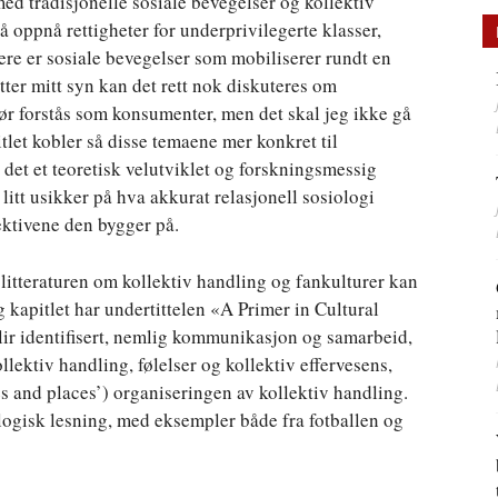
 med tradisjonelle sosiale bevegelser og kollektiv
å oppnå rettigheter for underprivilegerte klasser,
ere er sosiale bevegelser som mobiliserer rundt en
tter mitt syn kan det rett nok diskuteres om
bør forstås som konsumenter, men det skal jeg ikke gå
pitlet kobler så disse temaene mer konkret til
er det et teoretisk velutviklet og forskningsmessig
litt usikker på hva akkurat relasjonell sosiologi
pektivene den bygger på.
 litteraturen om kollektiv handling og fankulturer kan
og kapitlet har undertittelen «A Primer in Cultural
lir identifisert, nemlig kommunikasjon og samarbeid,
ollektiv handling, følelser og kollektiv effervesens,
es and places’) organiseringen av kollektiv handling.
ologisk lesning, med eksempler både fra fotballen og