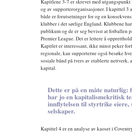
Kapitlene 3-7 er skrevet med utgangspunkt i
og av supporterorganisasjoner. I kapittel 3
både er forutsetninger for og en konsekvens
klubber i det sørlige England. Klubbene har 
publikum og de er seg bevisst at fotballen på 
Premier League. Det er lettere å oppretthol
Kapitlet er interessant, ikke minst peker forf
regionale, kan supporterne også besøke hv
sosiale bånd på tvers av etablerte nettverk,
kapital.
Dette er på en måte naturlig: 
har jo en kapitalismekritisk t
innflytelsen til styrtrike eier
selskaper.
Kapittel 4 er en analyse av kaoset i Coventr