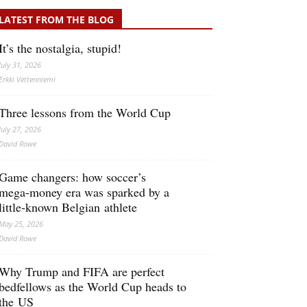
LATEST FROM THE BLOG
It’s the nostalgia, stupid!
July 31, 2026
Erkki Vetten­­niemi
Three lessons from the World Cup
July 27, 2026
David Rowe
Game changers: how soccer’s
mega‑money era was sparked by a
little‑known Belgian athlete
May 25, 2026
David Rowe
Why Trump and FIFA are perfect
bedfellows as the World Cup heads to
the US