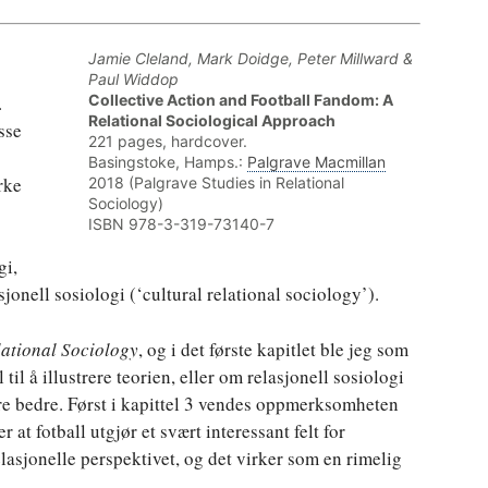
Jamie Cleland, Mark Doidge, Peter Millward &
Paul Widdop
.
Collective Action and Football Fandom: A
Relational Sociological Approach
isse
221 pages, hardcover.
Basingstoke, Hamps.:
Palgrave Macmillan
rke
2018 (Palgrave Studies in Relational
Sociology)
ISBN 978-3-319-73140-7
gi,
sjonell sosiologi (‘cultural relational sociology’).
lational Sociology
, og i det første kapitlet ble jeg som
 til å illustrere teorien, eller om relasjonell sosiologi
ere bedre. Først i kapittel 3 vendes oppmerksomheten
 at fotball utgjør et svært interessant felt for
lasjonelle perspektivet, og det virker som en rimelig