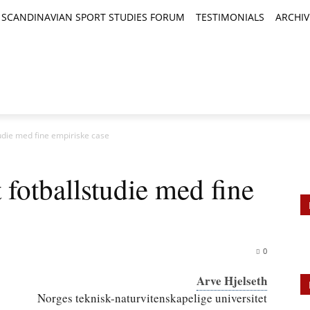
SCANDINAVIAN SPORT STUDIES FORUM
TESTIMONIALS
ARCHIV
TICLES
BOOK REVIEWS
NEWS
JOURNALS
tudie med fine empiriske case
 fotballstudie med fine
0
Arve Hjelseth
Norges teknisk-naturvitenskapelige universitet