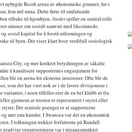
tivt nybygde Ricoh arena av økonomiske grunner, for i
n, fem mil unna. Dette førte til omfattende
bben tilbake til hjembyen.
Stedet
spiller en sentral rolle
terer minner om sosialt samvær med likesinnede.
og sosial kapital for å forstå utformingen og
ake til byen. Det viser klart hvor verdifull sosiologisk
ansea City, og mer konkret betydningen av såkalte
måte å kanalisere supporternes engasjement for
len ble en arena for eksterne investorer. Ofte ble de
er, som det har vært nok av i de lavere divisjonene i
e varianter, i noen tilfeller eier de en hel klubb ut fra
ller gjennom at trusten er representert i styret eller
t styret. Det sentrale poenget er at supporterne
t og mer enn kunder. I Swansea var det en økonomisk
trust. I tolkningen trekker forfatterne på Randall
en gradvise organiseringen var i utgangspunktet