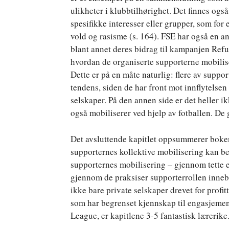
ulikheter i klubbtilhørighet. Det finnes ogs
spesifikke interesser eller grupper, som for
vold og rasisme (s. 164). FSE har også en an
blant annet deres bidrag til kampanjen Ref
hvordan de organiserte supporterne mobiliser
Dette er på en måte naturlig: flere av suppo
tendens, siden de har front mot innflytelsen
selskaper. På den annen side er det heller i
også mobiliserer ved hjelp av fotballen. De 
Det avsluttende kapitlet oppsummerer boke
supporternes kollektive mobilisering kan best
supporternes mobilisering – gjennom tette e
gjennom de praksiser supporterrollen inneb
ikke bare private selskaper drevet for profit
som har begrenset kjennskap til engasjement
League, er kapitlene 3-5 fantastisk lærerike