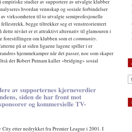
 empiriske studier av supportere av utvalgte klubber
 analyseres hvordan vennskap og sosiale forbindelser
 av virksomheten til to utvalgte semiprofesjonelle
fellestrekk, begge tiltrekker seg et venstreorientert
dette nivået er et attraktivt alternativ til glamouren i
de forestillingen om klubben som et
community
.
atterne på at siden ligaene lagene spiller i er
erandres hjemmekamper når det passer, noe som skaper
 altså det Robert Putnam kaller «bridging» sosial
Ar
flere av supporternes kjerneverdier
endens, siden de har front mot
e, sponsorer og kommersielle TV-
y City etter nedrykket fra Premier League i 2001. I