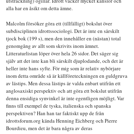
utsträckning) ogillar. Idrott väcker mycket känslor och
alla har en åsikt om detta ämne.
Malcolm försöker göra ett (tillfälligt) bokslut över
subdisciplinen idrottssociologi. Det är inte en särskilt
tjock bok (199 s), men den innehåller en (nästan) total
genomgång av allt som skrivits inom ämnet.
Litteraturlistan löper över hela 26 sidor. Det säger sig
själv att det inte kan bli särskilt djuplodande, och det är
heller inte hans syfte. För mig som är relativ nybörjare
inom detta område så är källföreteckningen en guldgruva
av lästips. Men dessa lästips är valda enbart utifrån ett
anglosaxiskt perspektiv och att göra ett bokslut utifrån
denna ensidiga synvinkel är inte egentligen möjligt. Var
finns till exempel de tyska, italienska och spanska
perspektiven? Han han tar faktiskt upp de från
idrottsforum.org kända Henning Eichberg och Pierre
Bourdieu, men det är bara några av deras