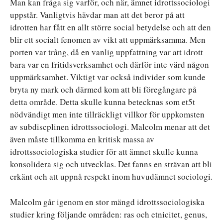
Man kan fråga sig varför, och när, ämnet idrottssociologi
uppstår. Vanligtvis hävdar man att det beror på att
idrotten har fått en allt större social betydelse och att den
blir ett socialt fenomen av vikt att uppmärksamma. Men
porten var trång, då en vanlig uppfattning var att idrott
bara var en fritidsverksamhet och därför inte värd någon
uppmärksamhet. Viktigt var också individer som kunde
bryta ny mark och därmed kom att bli föregångare på
detta område. Detta skulle kunna betecknas som et5t
nödvändigt men inte tillräckligt villkor för uppkomsten
av subdiscplinen idrottssociologi. Malcolm menar att det
även måste tillkomma en kritisk massa av
idrottssociologiska studier för att ämnet skulle kunna
konsolidera sig och utvecklas. Det fanns en strävan att bli
erkänt och att uppnå respekt inom huvudämnet sociologi.
Malcolm går igenom en stor mängd idrottssociologiska
studier kring följande områden: ras och etnicitet, genus,