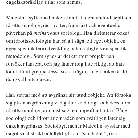
engelskspråkliga titlar som nämns.
Malcolms syfte med boken är att studera underdiscplinen
idrottssociologi, dess rötter, framväxt och eventuella
påverkan på
mainstream
-sociologi. Han diskuterar också
om idrottssociologin har, så att säga, ett eget objekt, en
egen specifik teoriutveckling och möjligtvis en specifik
metodologi. Som synes är det ett stort projekt han
försöker lansera, och jag finner nog inte riktigt att han
kan fullt ut greppa dessa stora frågor – men boken är för
den skull inte oäven.
Han startar med att avgränsa sitt studieobjekt. Att försöka
sig på en avgränsning vad gäller sociologi, och dessutom
idrottssociologi, är minst sagt en uppgift att bita i. Både
sociologi och idrott är områden som svårligen låter sig
enkelt avgränsas. Sociologi, menar Malcolm, sysslar med
något så abstrakt och flyktigt som ”samhället”, och