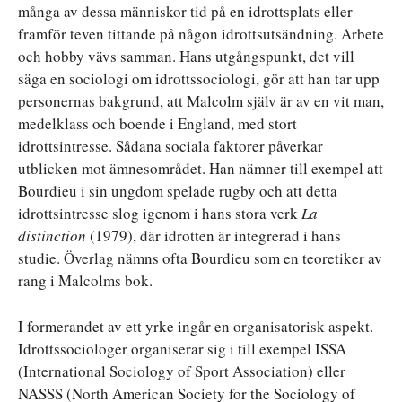
många av dessa människor tid på en idrottsplats eller
framför teven tittande på någon idrottsutsändning. Arbete
och hobby vävs samman. Hans utgångspunkt, det vill
säga en sociologi om idrottssociologi, gör att han tar upp
personernas bakgrund, att Malcolm själv är av en vit man,
medelklass och boende i England, med stort
idrottsintresse. Sådana sociala faktorer påverkar
utblicken mot ämnesområdet. Han nämner till exempel att
Bourdieu i sin ungdom spelade rugby och att detta
idrottsintresse slog igenom i hans stora verk
La
distinction
(1979), där idrotten är integrerad i hans
studie. Överlag nämns ofta Bourdieu som en teoretiker av
rang i Malcolms bok.
I formerandet av ett yrke ingår en organisatorisk aspekt.
Idrottssociologer organiserar sig i till exempel ISSA
(International Sociology of Sport Association) eller
NASSS (North American Society for the Sociology of