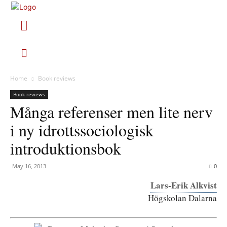
Home
Book reviews
Book reviews
Många referenser men lite nerv
i ny idrottssociologisk
introduktionsbok
May 16, 2013
0
Lars-Erik Alkvist
Högskolan Dalarna