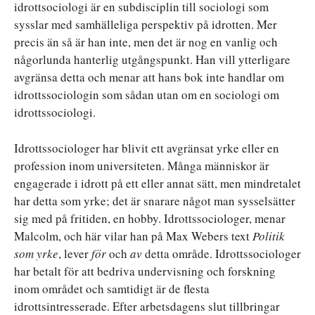
idrottsociologi är en subdisciplin till sociologi som
sysslar med samhälleliga perspektiv på idrotten. Mer
precis än så är han inte, men det är nog en vanlig och
någorlunda hanterlig utgångspunkt. Han vill ytterligare
avgränsa detta och menar att hans bok inte handlar om
idrottssociologin som sådan utan om en sociologi om
idrottssociologi.
Idrottssociologer har blivit ett avgränsat yrke eller en
profession inom universiteten. Många människor är
engagerade i idrott på ett eller annat sätt, men mindretalet
har detta som yrke; det är snarare något man sysselsätter
sig med på fritiden, en hobby. Idrottssociologer, menar
Malcolm, och här vilar han på Max Webers text
Politik
som yrke
, lever
för
och
av
detta område. Idrottssociologer
har betalt för att bedriva undervisning och forskning
inom området och samtidigt är de flesta
idrottsintresserade. Efter arbetsdagens slut tillbringar