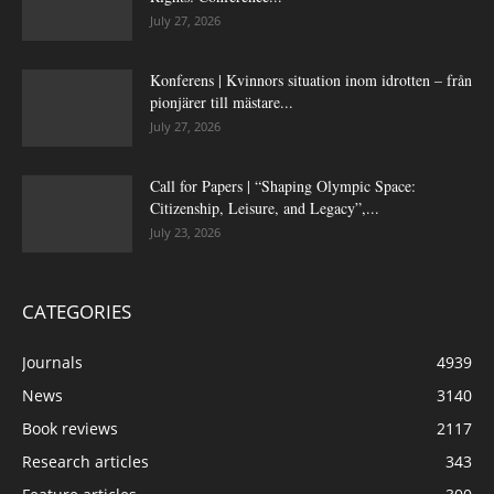
July 27, 2026
Konferens | Kvinnors situation inom idrotten – från
pionjärer till mästare...
July 27, 2026
Call for Papers | “Shaping Olympic Space:
Citizenship, Leisure, and Legacy”,...
July 23, 2026
CATEGORIES
Journals
4939
News
3140
Book reviews
2117
Research articles
343