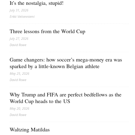
It’s the nostalgia, stupid!
July 31, 2026
Erkki Vetten­­niemi
Three lessons from the World Cup
July 27, 2026
David Rowe
Game changers: how soccer’s mega‑money era was
sparked by a little‑known Belgian athlete
May 25, 2026
David Rowe
Why Trump and FIFA are perfect bedfellows as the
World Cup heads to the US
May 20, 2026
David Rowe
Waltzing Matildas