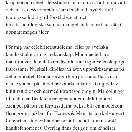
kroppen och celebritetsstudier, och kan visa att inom vart
och ett av dessa områden har det skett betydelsefulla
teoretiska bidrag till förståelsen att det
idrottssociologiska sammanhanget, och ämnet har därför
uppnått mogen ålder.
För mig var celebritetsstudierna, eller på svenska
kändisstudier, en ny bekantskap. Min omedelbara
reaktion var: kan det vara över huvud taget vetenskapligt
intressant? Nu skall kändisarna även uppmärksammas på
detta området. Denna fördom kom på skam. Han visar
med exempel på att det här området är en viktig del av
kulturstudier och därmed idrottssociologin. Malcolm ger
till och med Beckham en egen underavdelning med
exempel på hur en idrottsstjärna också blir en modeikon
(han gör nu reklam för Hennes & Maurits herrkalsonger).
Celebritetsstudier handlar om att socialt kunna förstå
kändisfenomenet. Överlag finns det gott om kändisar