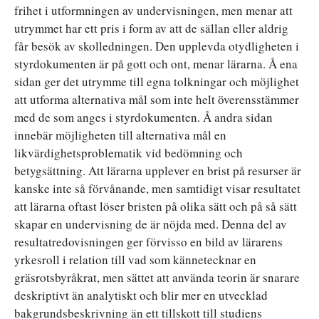
frihet i utformningen av undervisningen, men menar att
utrymmet har ett pris i form av att de sällan eller aldrig
får besök av skolledningen. Den upplevda otydligheten i
styrdokumenten är på gott och ont, menar lärarna. Å ena
sidan ger det utrymme till egna tolkningar och möjlighet
att utforma alternativa mål som inte helt överensstämmer
med de som anges i styrdokumenten. Å andra sidan
innebär möjligheten till alternativa mål en
likvärdighetsproblematik vid bedömning och
betygsättning. Att lärarna upplever en brist på resurser är
kanske inte så förvånande, men samtidigt visar resultatet
att lärarna oftast löser bristen på olika sätt och på så sätt
skapar en undervisning de är nöjda med. Denna del av
resultatredovisningen ger förvisso en bild av lärarens
yrkesroll i relation till vad som kännetecknar en
gräsrotsbyråkrat, men sättet att använda teorin är snarare
deskriptivt än analytiskt och blir mer en utvecklad
bakgrundsbeskrivning än ett tillskott till studiens