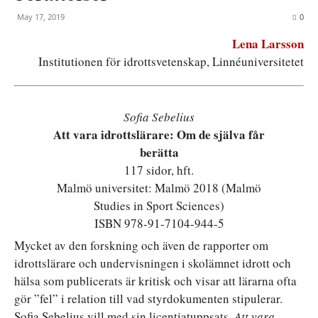
May 17, 2019
0
Lena Larsson
Institutionen för idrottsvetenskap, Linnéuniversitetet
Sofia Sebelius
Att vara idrottslärare: Om de själva får
berätta
117 sidor, hft.
Malmö universitet: Malmö 2018 (Malmö
Studies in Sport Sciences)
ISBN 978-91-7104-944-5
M
ycket av den forskning och även de rapporter om
idrottslärare och undervisningen i skolämnet idrott och
hälsa som publicerats är kritisk och visar att lärarna ofta
gör ”fel” i relation till vad styrdokumenten stipulerar.
Sofia Sebelius vill med sin licentiatuppsats,
Att vara