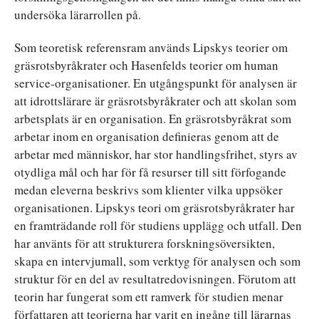
undersöka lärarrollen på.
Som teoretisk referensram används Lipskys teorier om
gräsrotsbyråkrater och Hasenfelds teorier om human
service-organisationer. En utgångspunkt för analysen är
att idrottslärare är gräsrotsbyråkrater och att skolan som
arbetsplats är en organisation. En gräsrotsbyråkrat som
arbetar inom en organisation definieras genom att de
arbetar med människor, har stor handlingsfrihet, styrs av
otydliga mål och har för få resurser till sitt förfogande
medan eleverna beskrivs som klienter vilka uppsöker
organisationen. Lipskys teori om gräsrotsbyråkrater har
en framträdande roll för studiens upplägg och utfall. Den
har använts för att strukturera forskningsöversikten,
skapa en intervjumall, som verktyg för analysen och som
struktur för en del av resultatredovisningen. Förutom att
teorin har fungerat som ett ramverk för studien menar
författaren att teorierna har varit en ingång till lärarnas