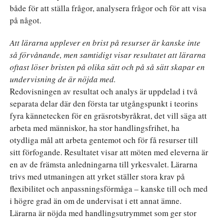
både för att ställa frågor, analysera frågor och för att visa
på något.
Att lärarna upplever en brist på resurser är kanske inte
så förvånande, men samtidigt visar resultatet att lärarna
oftast löser bristen på olika sätt och på så sätt skapar en
undervisning de är nöjda med.
Redovisningen av resultat och analys är uppdelad i två
separata delar där den första tar utgångspunkt i teorins
fyra kännetecken för en gräsrotsbyråkrat, det vill säga att
arbeta med människor, ha stor handlingsfrihet, ha
otydliga mål att arbeta gentemot och för få resurser till
sitt förfogande. Resultatet visar att möten med eleverna är
en av de främsta anledningarna till yrkesvalet. Lärarna
trivs med utmaningen att yrket ställer stora krav på
flexibilitet och anpassningsförmåga – kanske till och med
i högre grad än om de undervisat i ett annat ämne.
Lärarna är nöjda med handlingsutrymmet som ger stor