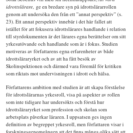
idrottslärare
,
ge en bredare syn på idrottslärarrollen
genom att undersöka den från ett ”annat perspektiv” (s.
23). Ett annat perspektiv innebär i det här fallet att
istället för att fokusera idrottslärares handlande i relation
till styrdokumenten är det lärares egna berättelser om sitt
yrkesutövande och handlande som är i fokus. Studien
motiveras av författarens egna erfarenheter av både
idrottsläraryrket och av att ha fått besök av
Skolinspektionen och därmed vara föremål för kritiken
som riktats mot undervisningen i idrott och hälsa.
Författarens ambition med studien är att skapa förståelse
för idrottslärarnas yrkesroll, visa på aspekter av rollen
som inte tidigare har undersökts och förstå hur
idrottsläraryrket som profession och skolan som
arbetsplats påverkar läraren. I uppsatsen ges ingen
definition av begreppet yrkesroll, men författaren visar i
forskningsgenomgången att det finns många olika sätt att