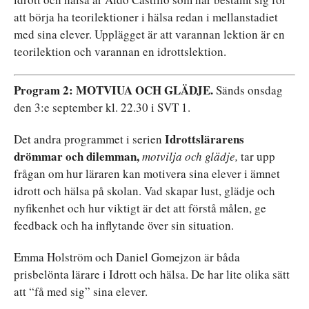
att börja ha teorilektioner i hälsa redan i mellanstadiet
med sina elever. Upplägget är att varannan lektion är en
teorilektion och varannan en idrottslektion.
Program
2:
MOTVIUA
OCH
GLÄDJE.
Sänds onsdag
den 3:e september kl. 22.30 i SVT 1.
Idrottslärarens
Det andra programmet i serien
drömmar
och
dilemman,
motvilja
och glädje,
tar upp
frågan om hur läraren kan motivera sina elever i ämnet
idrott och hälsa på skolan. Vad skapar lust, glädje och
nyfikenhet och hur viktigt är det att förstå målen, ge
feedback och ha inflytande över sin situation.
Emma Holström och Daniel Gomejzon är båda
prisbelönta lärare i Idrott och hälsa. De har lite olika sätt
att “få med sig” sina elever.