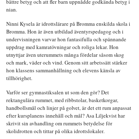
bättre betyg och att fler barn uppnådde godkända betyg i
nian.
Ninni Kysela är idrottslärare på Bromma enskilda skola i
Bromma. Hon är även utbildad äventyrspedagog och i
undervisningen varvar hon fantasifulla och spännande
uppdrag med kamratövningar och roliga lekar. Hon
utnyttjar även uterummets många fördelar såsom skog
och mark, väder och vind. Genom sitt arbetssätt stärker
hon klassens sammanhållning och elevens känsla av
tillhörighet.
Varför ser gymnastiksalen ut som den gör? Det
rektangulära rummet, med ribbstolar, basketkorgar,
handbollsmål och linjer på golvet, är det ett rum anpassat
efter kursplanens innehåll och mål? Asa Liljekvist har
skrivit sin avhandling om rummets betydelse för
skolidrotten och tittar på olika idrottslokaler.