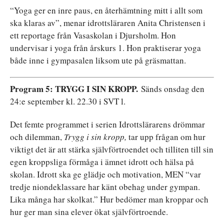
“Yoga ger en inre paus, en återhämtning mitt i allt som
ska klaras av”, menar idrottsläraren Anita Christensen i
ett reportage från Vasaskolan i Djursholm. Hon
undervisar i yoga från årskurs 1. Hon praktiserar yoga
både inne i gympasalen liksom ute på gräsmattan.
Program 5: TRYGG I SIN KROPP.
Sänds onsdag den
24:e september kl. 22.30 i SVT l.
Det femte programmet i serien Idrottslärarens drömmar
och dilemman,
Trygg
i
sin
kropp,
tar upp frågan om hur
viktigt det är att stärka självförtroendet och tilliten till sin
egen kroppsliga förmåga i ämnet idrott och hälsa på
skolan. Idrott ska ge glädje och motivation, MEN “var
tredje niondeklassare har känt obehag under gympan.
Lika många har skolkat.” Hur bedömer man kroppar och
hur ger man sina elever ökat självförtroende.