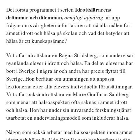
Idrottslärarens
Det första programmet i serien
drömmar
och
dilemman,
omöjligt
uppdrag
tar upp
frågan om svårigheterna för läraren att nå alla målen för
ämnet idrott och hälsa på skolan och vad det betyder att
hälsa är ett kunskapsämne?
Vi träffar idrottsläraren Ragna Stridsberg, som undervisar
nyanlända elever i idrott och hälsa. En del av eleverna har
bott i Sverige i några år och andra har precis flyttat till
Sverige. Hon berättar om utmaningen att anpassa
lektionerna efter alla elevers individuella förutsättningar.
Vi träffar också idrottsläraren Marie Graffman Sahlberg
som menar att hälsoaspekten ofta saknas i ämnet idrott
och hälsa. Hon har under sin nuvarande forskningstjänst
utarbetat en undervisningsmodell som inkluderar hälsa.
Någon som också arbetar med hälsoaspekten inom ämnet
idrott och hälsa är Aldo Castillo som har bestämt sig för