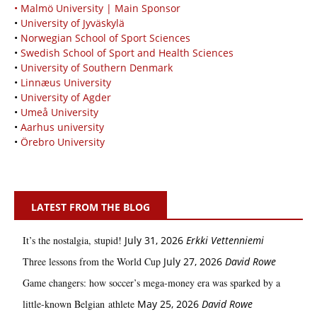
• Malmö University | Main Sponsor
•
University of Jyväskylä
•
Norwegian School of Sport Sciences
•
Swedish School of Sport and Health Sciences
•
University of Southern Denmark
•
Linnæus University
•
University of Agder
•
Umeå University
•
Aarhus university
•
Örebro University
LATEST FROM THE BLOG
It’s the nostalgia, stupid!
July 31, 2026
Erkki Vetten­­niemi
Three lessons from the World Cup
July 27, 2026
David Rowe
Game changers: how soccer’s mega‑money era was sparked by a
little‑known Belgian athlete
May 25, 2026
David Rowe