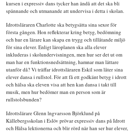
kursen i expressiv dans tycker han ändå att det ska bli
spännande och utmanande att undervisa i detta i skolan.
Idrottsläraren Charlotte ska betygsätta sina sexor för
första gången. Hon reflekterar kring betyg, bedömning
och hur en lärare kan skapa en trygg och tillåtande miljö
för sina elever. Enligt läroplanen ska alla elever
inkluderas i skolundervisningen, men hur ser det ut om
man har en funktionsnedsättning, hamnar man lättare
utanför då? Vi träffar idrottsläraren Eskil som låter sina
elever dansa i rullstol. För att få ett godkänt betyg i idrott
och hälsa ska eleven visa att hen kan dansa i takt till
musik, men hur bedömer man en person som är
rullstolsbunden?
Idrottslärare Glenn lngvarsson Björklund på
Källebergsskolan i Eslöv prövar expressiv dans på Idrott
och Hälsa lektionerna och blir rörd när han ser hur elever,