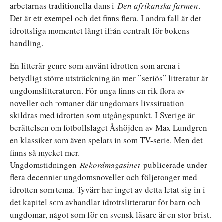
arbetarnas traditionella dans i
Den afrikanska farmen
.
Det är ett exempel och det finns flera. I andra fall är det
idrottsliga momentet långt ifrån centralt för bokens
handling.
En litterär genre som använt idrotten som arena i
betydligt större utsträckning än mer ”seriös” litteratur är
ungdomslitteraturen. För unga finns en rik flora av
noveller och romaner där ungdomars livssituation
skildras med idrotten som utgångspunkt. I Sverige är
berättelsen om fotbollslaget Åshöjden av Max Lundgren
en klassiker som även spelats in som TV-serie. Men det
finns så mycket mer.
Ungdomstidningen
Rekordmagasinet
publicerade under
flera decennier ungdomsnoveller och följetonger med
idrotten som tema. Tyvärr har inget av detta letat sig in i
det kapitel som avhandlar idrottslitteratur för barn och
ungdomar, något som för en svensk läsare är en stor brist.