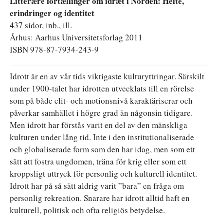
Litterære fortællinger om idræt i Norden: Helte,
erindringer og identitet
437 sidor, inb., ill.
Århus: Aarhus Universitetsforlag 2011
ISBN 978-87-7934-243-9
Idrott är en av vår tids viktigaste kulturyttringar. Särskilt
under 1900-talet har idrotten utvecklats till en rörelse
som på både elit- och motionsnivå karaktäriserar och
påverkar samhället i högre grad än någonsin tidigare.
Men idrott har förstås varit en del av den mänskliga
kulturen under lång tid. Inte i den institutionaliserade
och globaliserade form som den har idag, men som ett
sätt att fostra ungdomen, träna för krig eller som ett
kroppsligt uttryck för personlig och kulturell identitet.
Idrott har på så sätt aldrig varit ”bara” en fråga om
personlig rekreation. Snarare har idrott alltid haft en
kulturell, politisk och ofta religiös betydelse.