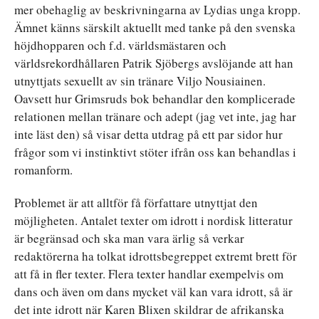
mer obehaglig av beskrivningarna av Lydias unga kropp.
Ämnet känns särskilt aktuellt med tanke på den svenska
höjdhopparen och f.d. världsmästaren och
världsrekordhållaren Patrik Sjöbergs avslöjande att han
utnyttjats sexuellt av sin tränare Viljo Nousiainen.
Oavsett hur Grimsruds bok behandlar den komplicerade
relationen mellan tränare och adept (jag vet inte, jag har
inte läst den) så visar detta utdrag på ett par sidor hur
frågor som vi instinktivt stöter ifrån oss kan behandlas i
romanform.
Problemet är att alltför få författare utnyttjat den
möjligheten. Antalet texter om idrott i nordisk litteratur
är begränsad och ska man vara ärlig så verkar
redaktörerna ha tolkat idrottsbegreppet extremt brett för
att få in fler texter. Flera texter handlar exempelvis om
dans och även om dans mycket väl kan vara idrott, så är
det inte idrott när Karen Blixen skildrar de afrikanska