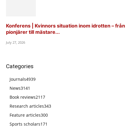
Konferens | Kvinnors situation inom idrotten – från
pionjärer till mästare...
July 27, 2026
Categories
Journals
4939
News
3141
Book reviews
2117
Research articles
343
Feature articles
300
Sports scholars
171