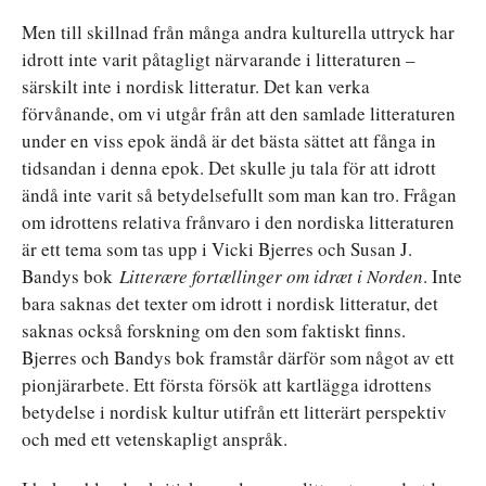
Men till skillnad från många andra kulturella uttryck har
idrott inte varit påtagligt närvarande i litteraturen –
särskilt inte i nordisk litteratur. Det kan verka
förvånande, om vi utgår från att den samlade litteraturen
under en viss epok ändå är det bästa sättet att fånga in
tidsandan i denna epok. Det skulle ju tala för att idrott
ändå inte varit så betydelsefullt som man kan tro. Frågan
om idrottens relativa frånvaro i den nordiska litteraturen
är ett tema som tas upp i Vicki Bjerres och Susan J.
Bandys bok
Litterære fortællinger om idræt i Norden
. Inte
bara saknas det texter om idrott i nordisk litteratur, det
saknas också forskning om den som faktiskt finns.
Bjerres och Bandys bok framstår därför som något av ett
pionjärarbete. Ett första försök att kartlägga idrottens
betydelse i nordisk kultur utifrån ett litterärt perspektiv
och med ett vetenskapligt anspråk.