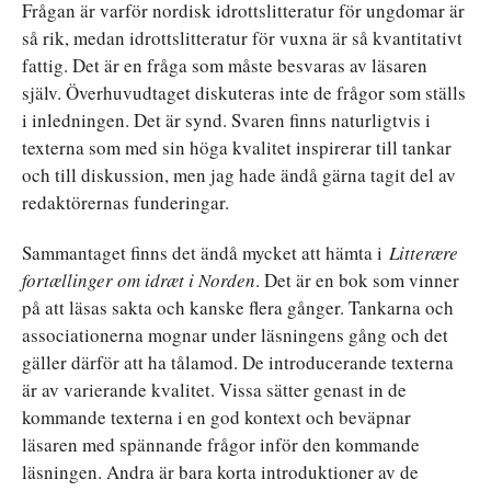
Frågan är varför nordisk idrottslitteratur för ungdomar är
så rik, medan idrottslitteratur för vuxna är så kvantitativt
fattig. Det är en fråga som måste besvaras av läsaren
själv. Överhuvudtaget diskuteras inte de frågor som ställs
i inledningen. Det är synd. Svaren finns naturligtvis i
texterna som med sin höga kvalitet inspirerar till tankar
och till diskussion, men jag hade ändå gärna tagit del av
redaktörernas funderingar.
Sammantaget finns det ändå mycket att hämta i
Litterære
fortællinger om idræt i Norden
. Det är en bok som vinner
på att läsas sakta och kanske flera gånger. Tankarna och
associationerna mognar under läsningens gång och det
gäller därför att ha tålamod. De introducerande texterna
är av varierande kvalitet. Vissa sätter genast in de
kommande texterna i en god kontext och beväpnar
läsaren med spännande frågor inför den kommande
läsningen. Andra är bara korta introduktioner av de