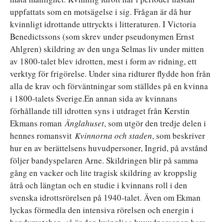
uppfattats som en motsägelse i sig. Frågan är då hur
kvinnligt idrottande uttryckts i litteraturen. I Victoria
Benedictssons (som skrev under pseudonymen Ernst
Ahlgren) skildring av den unga Selmas liv under mitten
av 1800-talet blev idrotten, mest i form av ridning, ett
verktyg för frigörelse. Under sina ridturer flydde hon från
alla de krav och förväntningar som ställdes på en kvinna
i 1800-talets Sverige.En annan sida av kvinnans
förhållande till idrotten syns i utdraget från Kerstin
Ekmans roman
Änglahuset
, som utgör den tredje delen i
hennes romansvit
Kvinnorna och staden
, som beskriver
hur en av berättelsens huvudpersoner, Ingrid, på avstånd
följer bandyspelaren Arne. Skildringen blir på samma
gång en vacker och lite tragisk skildring av kroppslig
åtrå och längtan och en studie i kvinnans roll i den
svenska idrottsrörelsen på 1940-talet. Även om Ekman
lyckas förmedla den intensiva rörelsen och energin i