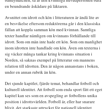
bandymatchen, så är den kvinnliga huvudpersonen bara
en beundrande åskådare på läktaren.
Avsnittet om idrott och kön i litteraturen är ändå lite av
en besvikelse eftersom redaktörerna går i den klassiska
fällan att koppla samman kön med kvinnan. Samtliga
texter handlar nämligen om kvinnans förhållande till
idrott. Som om män inte hade ett kön. Som om manlighet
inom idrotten inte handlade om kön. Även om texterna i
sig väcker många tankar kring kvinnans situation i
Norden, så saknas exempel på litteratur om mannens
relation till idrotten. Den är någon annanstans i boken,
under en annan rubrik än kön.
Det sjunde kapitlet, fjärde temat, behandlar fotboll och
kulturell identitet. Att fotboll som enda sport fått ett eget
kapitel kan ses som en avspegling av fotbollens unika
position i idrottsvärlden. Fotboll är, eller har snarare
blivit, det starkaste uttrycket för nationell identitet