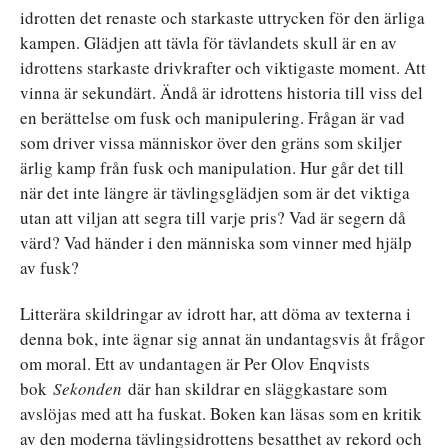
idrotten det renaste och starkaste uttrycken för den ärliga
kampen. Glädjen att tävla för tävlandets skull är en av
idrottens starkaste drivkrafter och viktigaste moment. Att
vinna är sekundärt. Ändå är idrottens historia till viss del
en berättelse om fusk och manipulering. Frågan är vad
som driver vissa människor över den gräns som skiljer
ärlig kamp från fusk och manipulation. Hur går det till
när det inte längre är tävlingsglädjen som är det viktiga
utan att viljan att segra till varje pris? Vad är segern då
värd? Vad händer i den människa som vinner med hjälp
av fusk?
Litterära skildringar av idrott har, att döma av texterna i
denna bok, inte ägnar sig annat än undantagsvis åt frågor
om moral. Ett av undantagen är Per Olov Enqvists
bok
Sekonden
där han skildrar en släggkastare som
avslöjas med att ha fuskat. Boken kan läsas som en kritik
av den moderna tävlingsidrottens besatthet av rekord och