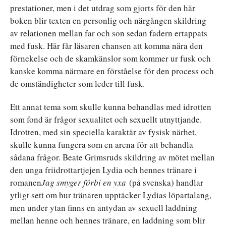
prestationer, men i det utdrag som gjorts för den här
boken blir texten en personlig och närgången skildring
av relationen mellan far och son sedan fadern ertappats
med fusk. Här får läsaren chansen att komma nära den
förnekelse och de skamkänslor som kommer ur fusk och
kanske komma närmare en förståelse för den process och
de omständigheter som leder till fusk.
Ett annat tema som skulle kunna behandlas med idrotten
som fond är frågor sexualitet och sexuellt utnyttjande.
Idrotten, med sin speciella karaktär av fysisk närhet,
skulle kunna fungera som en arena för att behandla
sådana frågor. Beate Grimsruds skildring av mötet mellan
den unga friidrottartjejen Lydia och hennes tränare i
romanen
Jag smyger förbi en yxa
(på svenska) handlar
ytligt sett om hur tränaren upptäcker Lydias löpartalang,
men under ytan finns en antydan av sexuell laddning
mellan henne och hennes tränare, en laddning som blir