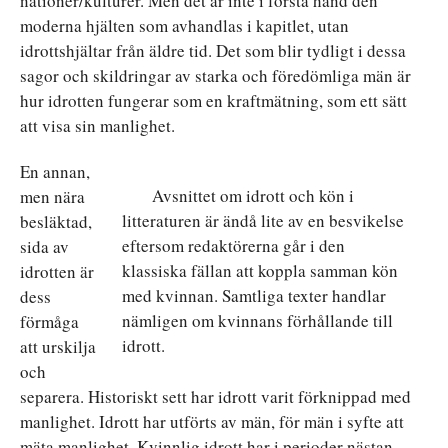
nationer/kulturer. Men det är inte i första hand den
moderna hjälten som avhandlas i kapitlet, utan
idrottshjältar från äldre tid. Det som blir tydligt i dessa
sagor och skildringar av starka och föredömliga män är
hur idrotten fungerar som en kraftmätning, som ett sätt
att visa sin manlighet.
En annan,
Avsnittet om idrott och kön i
men nära
litteraturen är ändå lite av en besvikelse
besläktad,
eftersom redaktörerna går i den
sida av
klassiska fällan att koppla samman kön
idrotten är
med kvinnan. Samtliga texter handlar
dess
nämligen om kvinnans förhållande till
förmåga
idrott.
att urskilja
och
separera. Historiskt sett har idrott varit förknippad med
manlighet. Idrott har utförts av män, för män i syfte att
mäta manlighet. Kvinnlig idrott har i perioder nästan