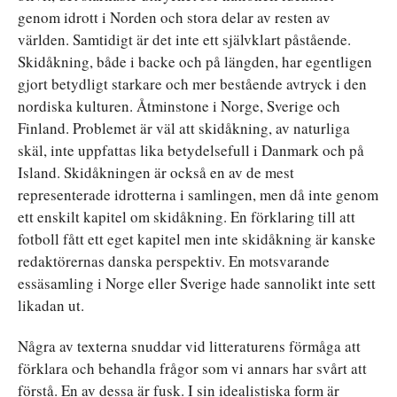
genom idrott i Norden och stora delar av resten av
världen. Samtidigt är det inte ett självklart påstående.
Skidåkning, både i backe och på längden, har egentligen
gjort betydligt starkare och mer bestående avtryck i den
nordiska kulturen. Åtminstone i Norge, Sverige och
Finland. Problemet är väl att skidåkning, av naturliga
skäl, inte uppfattas lika betydelsefull i Danmark och på
Island. Skidåkningen är också en av de mest
representerade idrotterna i samlingen, men då inte genom
ett enskilt kapitel om skidåkning. En förklaring till att
fotboll fått ett eget kapitel men inte skidåkning är kanske
redaktörernas danska perspektiv. En motsvarande
essäsamling i Norge eller Sverige hade sannolikt inte sett
likadan ut.
Några av texterna snuddar vid litteraturens förmåga att
förklara och behandla frågor som vi annars har svårt att
förstå. En av dessa är fusk. I sin idealistiska form är