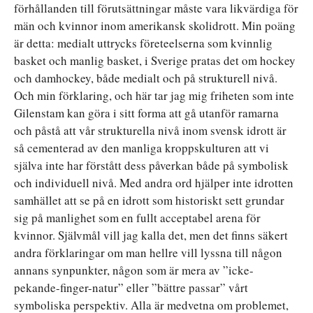
förhållanden till förutsättningar måste vara likvärdiga för
män och kvinnor inom amerikansk skolidrott. Min poäng
är detta: medialt uttrycks företeelserna som kvinnlig
basket och manlig basket, i Sverige pratas det om hockey
och damhockey, både medialt och på strukturell nivå.
Och min förklaring, och här tar jag mig friheten som inte
Gilenstam kan göra i sitt forma att gå utanför ramarna
och påstå att vår strukturella nivå inom svensk idrott är
så cementerad av den manliga kroppskulturen att vi
själva inte har förstått dess påverkan både på symbolisk
och individuell nivå. Med andra ord hjälper inte idrotten
samhället att se på en idrott som historiskt sett grundar
sig på manlighet som en fullt acceptabel arena för
kvinnor. Självmål vill jag kalla det, men det finns säkert
andra förklaringar om man hellre vill lyssna till någon
annans synpunkter, någon som är mera av ”icke-
pekande-finger-natur” eller ”bättre passar” vårt
symboliska perspektiv. Alla är medvetna om problemet,