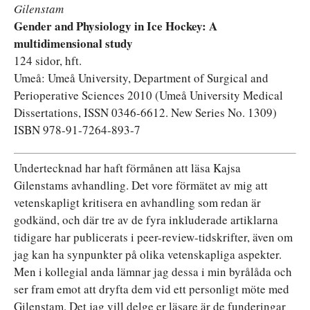
Gilenstam
Gender and Physiology in Ice Hockey: A
multidimensional study
124 sidor, hft.
Umeå: Umeå University, Department of Surgical and
Perioperative Sciences 2010 (Umeå University Medical
Dissertations, ISSN 0346-6612. New Series No. 1309)
ISBN 978-91-7264-893-7
Undertecknad har haft förmånen att läsa Kajsa
Gilenstams avhandling. Det vore förmätet av mig att
vetenskapligt kritisera en avhandling som redan är
godkänd, och där tre av de fyra inkluderade artiklarna
tidigare har publicerats i peer-review-tidskrifter, även om
jag kan ha synpunkter på olika vetenskapliga aspekter.
Men i kollegial anda lämnar jag dessa i min byrålåda och
ser fram emot att dryfta dem vid ett personligt möte med
Gilenstam. Det jag vill delge er läsare är de funderingar