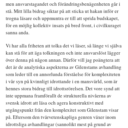
men ansvarstagandet och förändringsbenägenheten går i
stå. Mitt lilla bidrag siktar på att sticka ut hakan inför er
trogna läsare och uppmuntra er till att sprida budskapet,
för en möjlig kollektiv insats på bred front, i civilkuraget
sanna anda.
Vi har alla friheten att tolka det vi läser, så länge vi själva
kan stå för att äga tolkningen och inte ansvarslöst lägger
över denna på någon annan. Därför vill jag poängtera att
det är de analytiska aspekterna av Gilenstams avhandling
som leder till en annorlunda förståelse för komplexiteten
i vår syn på kvinnligt idrottande i en mansvärld, som är
hennes stora bidrag till idrottsrörelsen. Det vore synd att
inte uppmana framförallt de strukturella nivåerna av
svensk idrott att läsa och agera konstruktivt med
utgångspunkt från den komplexitet som Gilenstam visar
på. Eftersom den tvärvetenskapliga genren växer inom
idrottsliga avhandlingar (sannolikt mest på grund av