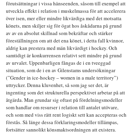
förutsättningar i vissa hänseenden, såsom till exempel att
utveckla effekt i relation i muskelmassa för att accelerera
över isen, mer eller mindre likvärdiga med det motsatta
könets, men skiljer sig för ögat hos åskådarna på grund
av av en absolut skillnad som bekräftar och stärker
föreställningen om att det ena könet, i detta fall kvinnor,
aldrig kan prestera med män likvärdigt i hockey. Och
samtidigt är konkurrensen relativt sett mindre på grund
av urvalet. Uppenbarligen fångas de i en tveeggad
situation, som de i en av Gilenstams undersökningar
(”Gender in ice-hockey – women in a male territory”)
uttrycker. Denna kluvenhet, så som jag ser det, är
ingenting som det strukturella perspektivet arbetar på att
åtgärda. Man grundar sig oftast på fördelningsmodeller
som handlar om resurser i relation till antalet utövare,
och som med viss rätt rent logiskt sett kan accepteras och
förstås. Så länge dessa förklaringsmodeller tillämpas,
fortsätter sannolikt könsmaktsordningen att existera.