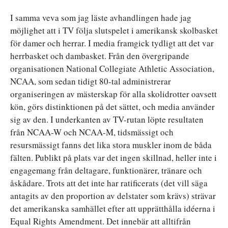
I samma veva som jag läste avhandlingen hade jag
möjlighet att i TV följa slutspelet i amerikansk skolbasket
för damer och herrar. I media framgick tydligt att det var
herrbasket och dambasket. Från den övergripande
organisationen National Collegiate Athletic Association,
NCAA, som sedan tidigt 80-tal administrerar
organiseringen av mästerskap för alla skolidrotter oavsett
kön, görs distinktionen på det sättet, och media använder
sig av den. I underkanten av TV-rutan löpte resultaten
från NCAA-W och NCAA-M, tidsmässigt och
resursmässigt fanns det lika stora muskler inom de båda
fälten. Publikt på plats var det ingen skillnad, heller inte i
engagemang från deltagare, funktionärer, tränare och
åskådare. Trots att det inte har ratificerats (det vill säga
antagits av den proportion av delstater som krävs) strävar
det amerikanska samhället efter att upprätthålla idéerna i
Equal Rights Amendment. Det innebär att alltifrån