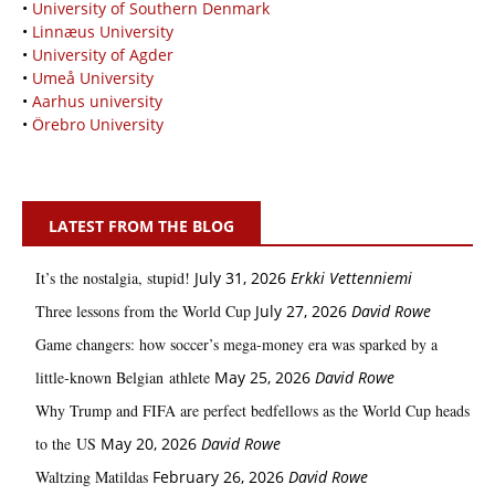
•
University of Southern Denmark
•
Linnæus University
•
University of Agder
•
Umeå University
•
Aarhus university
•
Örebro University
LATEST FROM THE BLOG
It’s the nostalgia, stupid!
July 31, 2026
Erkki Vetten­­niemi
Three lessons from the World Cup
July 27, 2026
David Rowe
Game changers: how soccer’s mega‑money era was sparked by a
little‑known Belgian athlete
May 25, 2026
David Rowe
Why Trump and FIFA are perfect bedfellows as the World Cup heads
to the US
May 20, 2026
David Rowe
Waltzing Matildas
February 26, 2026
David Rowe