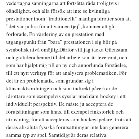
vedertagna sanningarna att fortsätta råda troligtvis i
oändlighet, och alla försök att inte se kvinnliga
prestationer inom ”traditionellt” manliga idrotter som att
”det var ju bra för att vara en tjej”, kommer att gå
förlorade. En värdering av en prestation med
utgångspunkt från ”bara” prestationen i sig blir på
symbolisk nivå omöjlig.Därför vill jag tacka Gilenstam
och gratulera henne till det arbete som är levererat, och
som har hjälpt mig till en ny och annorlunda förståelse,
till ett nytt verktyg för att analysera problematiken. För
det är en problematik, som grundar sig i
könsmaktsordningen och som indirekt påverkar de
idrottare som exempelvis sysslar med dam-hockey i ett
individuellt perspektiv. De måste ju acceptera de
förutsättningar som finns, till exempel rinkstorlek och
utrustning, för att accepteras som hockeyspelare, trots att
deras absoluta fysiska förutsättningar inte kan generera
samma typ av spel. Samtidigt är deras relativa