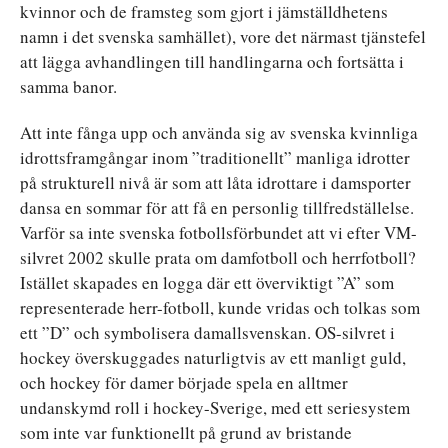
kvinnor och de framsteg som gjort i jämställdhetens
namn i det svenska samhället), vore det närmast tjänstefel
att lägga avhandlingen till handlingarna och fortsätta i
samma banor.
Att inte fånga upp och använda sig av svenska kvinnliga
idrottsframgångar inom ”traditionellt” manliga idrotter
på strukturell nivå är som att låta idrottare i damsporter
dansa en sommar för att få en personlig tillfredställelse.
Varför sa inte svenska fotbollsförbundet att vi efter VM-
silvret 2002 skulle prata om damfotboll och herrfotboll?
Istället skapades en logga där ett överviktigt ”A” som
representerade herr-fotboll, kunde vridas och tolkas som
ett ”D” och symbolisera damallsvenskan. OS-silvret i
hockey överskuggades naturligtvis av ett manligt guld,
och hockey för damer började spela en alltmer
undanskymd roll i hockey-Sverige, med ett seriesystem
som inte var funktionellt på grund av bristande