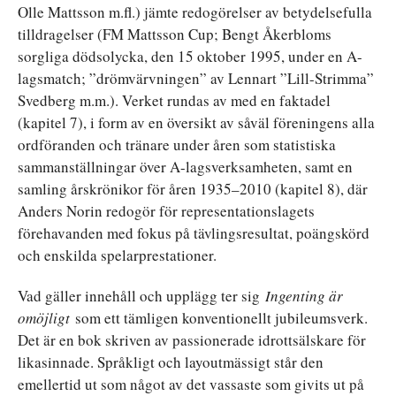
Olle Mattsson m.fl.) jämte redogörelser av betydelsefulla
tilldragelser (FM Mattsson Cup; Bengt Åkerbloms
sorgliga dödsolycka, den 15 oktober 1995, under en A-
lagsmatch; ”drömvärvningen” av Lennart ”Lill-Strimma”
Svedberg m.m.). Verket rundas av med en faktadel
(kapitel 7), i form av en översikt av såväl föreningens alla
ordföranden och tränare under åren som statistiska
sammanställningar över A-lagsverksamheten, samt en
samling årskrönikor för åren 1935–2010 (kapitel 8), där
Anders Norin redogör för representationslagets
förehavanden med fokus på tävlingsresultat, poängskörd
och enskilda spelarprestationer.
Vad gäller innehåll och upplägg ter sig
Ingenting är
omöjligt
som ett tämligen konventionellt jubileumsverk.
Det är en bok skriven av passionerade idrottsälskare för
likasinnade. Språkligt och layoutmässigt står den
emellertid ut som något av det vassaste som givits ut på