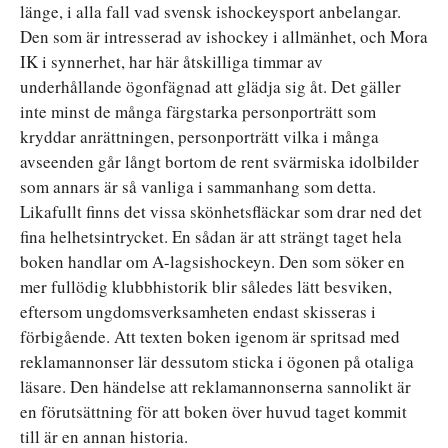
länge, i alla fall vad svensk ishockeysport anbelangar.
Den som är intresserad av ishockey i allmänhet, och Mora
IK i synnerhet, har här åtskilliga timmar av
underhållande ögonfägnad att glädja sig åt. Det gäller
inte minst de många färgstarka personporträtt som
kryddar anrättningen, personporträtt vilka i många
avseenden går långt bortom de rent svärmiska idolbilder
som annars är så vanliga i sammanhang som detta.
Likafullt finns det vissa skönhetsfläckar som drar ned det
fina helhetsintrycket. En sådan är att strängt taget hela
boken handlar om A-lagsishockeyn. Den som söker en
mer fullödig klubbhistorik blir således lätt besviken,
eftersom ungdomsverksamheten endast skisseras i
förbigående. Att texten boken igenom är spritsad med
reklamannonser lär dessutom sticka i ögonen på otaliga
läsare. Den händelse att reklamannonserna sannolikt är
en förutsättning för att boken över huvud taget kommit
till är en annan historia.