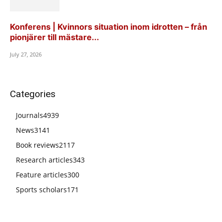
Konferens | Kvinnors situation inom idrotten – från
pionjärer till mästare...
July 27, 2026
Categories
Journals
4939
News
3141
Book reviews
2117
Research articles
343
Feature articles
300
Sports scholars
171