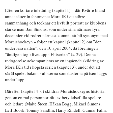
Efter en kortare inledning (kapitel 1) – där Kvärre bland
annat sätter in fenomenet Mora IK i ett större
sammanhang och tecknar ett livfullt porträtt av klubbens
starke man, Jan Simons, som under sina närmare fyra
decennier vid rodret närmast kommit att bli synonym med
Moraishockeyn – följer ett kapitel (kapitel 2) om ”den
underbara natten”, den 10 april 2004, då föreningen
”äntligen tog klivet upp i Elitserien” (s. 29). Denna
redogörelse ackompanjeras av en ingående skildring av
Mora IK:s tid i högsta serien (kapitel 3), under det att
såväl spelet bakom kulisserna som dusterna på isen läggs
under lupp.
Därefter (kapitel 4–6) skildras Moraishockeyns historia,
genom en rad personporträtt av betydelsefulla spelare
och ledare (Malte Steen, Håkan Bogg, Mikael Simons,
Leif Boork, Tommy Sandlin, Harry Rindell, Gunnar Palm,