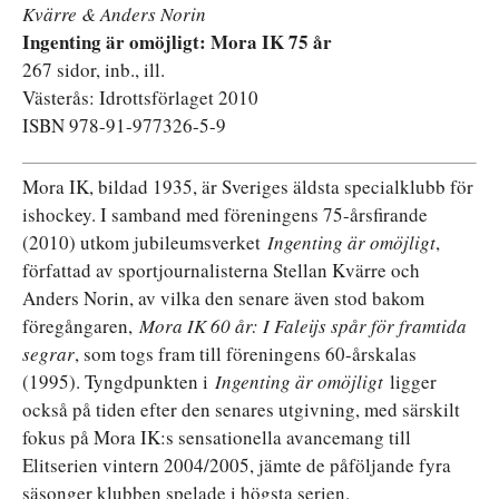
Kvärre & Anders Norin
Ingenting är omöjligt: Mora IK 75 år
267 sidor, inb., ill.
Västerås: Idrottsförlaget 2010
ISBN 978-91-977326-5-9
Mora IK, bildad 1935, är Sveriges äldsta specialklubb för
ishockey. I samband med föreningens 75-årsfirande
(2010) utkom jubileumsverket
Ingenting är omöjligt
,
författad av sportjournalisterna Stellan Kvärre och
Anders Norin, av vilka den senare även stod bakom
föregångaren,
Mora IK 60 år: I Faleijs spår för framtida
segrar
, som togs fram till föreningens 60-årskalas
(1995). Tyngdpunkten i
Ingenting är omöjligt
ligger
också på tiden efter den senares utgivning, med särskilt
fokus på Mora IK:s sensationella avancemang till
Elitserien vintern 2004/2005, jämte de påföljande fyra
säsonger klubben spelade i högsta serien.