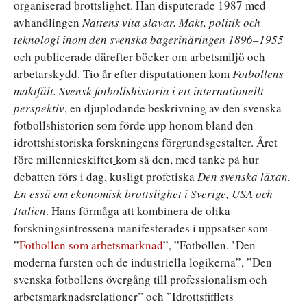
organiserad brottslighet. Han disputerade 1987 med
avhandlingen
Nattens vita slavar. Makt, politik och
teknologi inom den svenska bagerinäringen 1896–1955
och publicerade därefter böcker om arbetsmiljö och
arbetarskydd. Tio år efter disputationen kom
Fotbollens
maktfält. Svensk fotbollshistoria i ett internationellt
perspektiv
, en djuplodande beskrivning av den svenska
fotbollshistorien som förde upp honom bland den
idrottshistoriska forskningens förgrundsgestalter. Året
före millennieskiftet
kom så den, med tanke på hur
debatten förs i dag, kusligt profetiska
Den svenska läxan.
En essä om ekonomisk brottslighet i Sverige, USA och
Italien
. Hans förmåga att kombinera de olika
forskningsintressena manifesterades i uppsatser som
”
Fotbollen som arbetsmarknad
”, ”Fotbollen. ’Den
moderna fursten och de industriella logikerna”, ”Den
svenska fotbollens övergång till professionalism och
arbetsmarknadsrelationer” och ”Idrottsfifflets