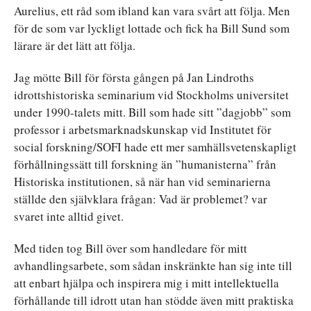
Aurelius, ett råd som ibland kan vara svårt att följa.
Men
för de som var lyckligt lottade och fick ha Bill Sund som
lärare är det lätt att följa.
Jag mötte Bill för första gången på Jan Lindroths
idrottshistoriska seminarium vid Stockholms universitet
under 1990-talets mitt. Bill som hade sitt ”dagjobb” som
professor i arbetsmarknadskunskap vid Institutet för
social forskning/SOFI hade ett mer samhällsvetenskapligt
förhållningssätt till forskning än ”humanisterna” från
Historiska institutionen, så när han vid seminarierna
ställde den självklara frågan: Vad är problemet? var
svaret inte alltid givet.
Med tiden tog Bill över som handledare för mitt
avhandlingsarbete, som sådan inskränkte han sig inte till
att enbart hjälpa och inspirera mig i mitt intellektuella
förhållande till idrott utan han stödde även mitt praktiska