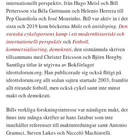
internationellt perspektiv, från Hugo Meisl och Bill
Pettersson via Béla Guttmann och Helenio Herrera till
Pep Guardiola och José Mourinho. Bill var aktiv in i det
sista och 2019 kom böckerna
Makt och antidoping.
Den
svenska cykelsportens kamp i ett modernhistoriskt och
internationellt perspektiv
och
Fotboll,
kommersialisering, demokrati
, den sistnämnda skriven
tillsammans med Christer Ericsson och Björn Horgby.
Samtliga titlar är utgivna av Bokförlaget
idrottsforum.org. Han publicerade sig också flitigt på
idrottsforum.org allt sedan sajten startade 2003, framför
allt rörande fotboll, men också cykel samt inte minst
makt och demokrati.
Bills verkliga forskningsintresse var nämligen makt, det
finns inte många skrifter ur hans fatabur som inte
innehåller referenser till maktutredningar samt Antonio
Gramsci, Steven Lukes och Niccoló Machiavelli.