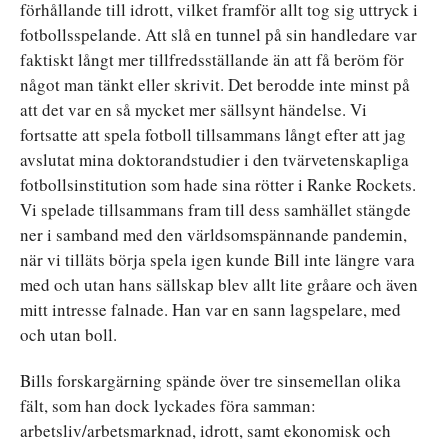
förhållande till idrott, vilket framför allt tog sig uttryck i
fotbollsspelande. Att slå en tunnel på sin handledare var
faktiskt långt mer tillfredsställande än att få beröm för
något man tänkt eller skrivit. Det berodde inte minst på
att det var en så mycket mer sällsynt händelse. Vi
fortsatte att spela fotboll tillsammans långt efter att jag
avslutat mina doktorandstudier i den tvärvetenskapliga
fotbollsinstitution som hade sina rötter i Ranke Rockets.
Vi spelade tillsammans fram till dess samhället stängde
ner i samband med den världsomspännande pandemin,
när vi tilläts börja spela igen kunde Bill inte längre vara
med och utan hans sällskap blev allt lite gråare och även
mitt intresse falnade. Han var en sann lagspelare, med
och utan boll.
Bills forskargärning spände över tre sinsemellan olika
fält, som han dock lyckades föra samman:
arbetsliv/arbetsmarknad, idrott, samt ekonomisk och