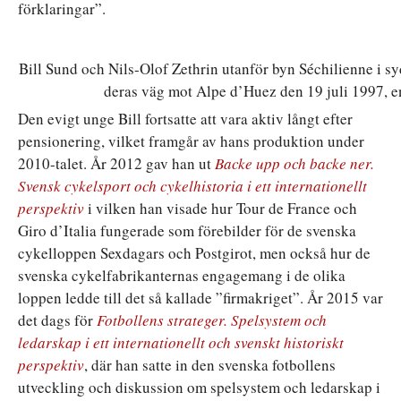
förklaringar”.
Bill Sund och Nils-Olof Zethrin utanför byn Séchilienne i sy
deras väg mot Alpe d’Huez den 19 juli 1997, e
Den evigt unge Bill fortsatte att vara aktiv långt efter
pensionering, vilket framgår av hans produktion under
2010-talet. År 2012 gav han ut
Backe upp och backe ner.
Svensk cykelsport och cykelhistoria i ett internationellt
perspektiv
i vilken han visade hur Tour de France och
Giro d’Italia fungerade som förebilder för de svenska
cykelloppen Sexdagars och Postgirot, men också hur de
svenska cykelfabrikanternas engagemang i de olika
loppen ledde till det så kallade ”firmakriget”. År 2015 var
det dags för
Fotbollens strateger. Spelsystem och
ledarskap i ett internationellt och svenskt historiskt
perspektiv
, där han satte in den svenska fotbollens
utveckling och diskussion om spelsystem och ledarskap i