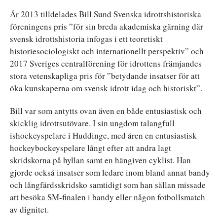
År 2013 tilldelades Bill Sund Svenska idrottshistoriska
föreningens pris ”för sin breda akademiska gärning där
svensk idrottshistoria infogas i ett teoretiskt
historiesociologiskt och internationellt perspektiv” och
2017 Sveriges centralförening för idrottens främjandes
stora vetenskapliga pris för ”betydande insatser för att
öka kunskaperna om svensk idrott idag och historiskt”.
Bill var som antytts ovan även en både entusiastisk och
skicklig idrottsutövare. I sin ungdom talangfull
ishockeyspelare i Huddinge, med åren en entusiastisk
hockeybockeyspelare långt efter att andra lagt
skridskorna på hyllan samt en hängiven cyklist. Han
gjorde också insatser som ledare inom bland annat bandy
och långfärdsskridsko samtidigt som han sällan missade
att besöka SM-finalen i bandy eller någon fotbollsmatch
av dignitet.