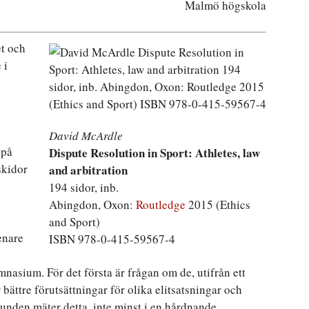
Malmö högskola
et och
 i
David McArdle
 på
Dispute Resolution in Sport: Athletes, law
skidor
and arbitration
194 sidor, inb.
Abingdon, Oxon:
Routledge
2015 (Ethics
and Sport)
enare
ISBN 978-0-415-59567-4
nasium. För det första är frågan om de, utifrån ett
bättre förutsättningar för olika elitsatsningar och
runden mäter detta, inte minst i en hårdnande