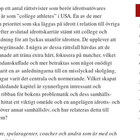
p ett antal rättstvister som berör idrottsutövares
s år som ”college athletes” i USA. En av de mer
prioritet som ska läggas på idrott i relation till övriga
fter avslutad idrottskarriär stämt sitt college och
ildning för att lyckas utanför idrotten. De upplever att
egränsade. I några av dessa rättsfall hävdas att de
nade att träna extra hårt, fokusera på matcher, vilket
h undanskuffade och mer betraktas som något onödigt
arit en av anledningarna till en misslyckad skolgång,
ngar varit det centrala och normerande. Vilket skapat
nledande kapitel är synnerligen intressant och
 ribban för bokens problematik och dess samhälls-
hittat ett viktigt område och en angelägen idrotts- och
ver annat samhällsliv, och hur relateras detta till
tem?
are, spelaragenter, coacher och andra som är med och