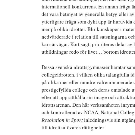
internationell konkurrens. En annan fråga ä
det vara betingat av generella betyg eller av
ytterligare fråga som dykt upp är huruvida 
mer på olika idrotter. Blir kunskaper i ma
nedvärderade i relation till satsningarna oc
karriärvägar. Kort sagt, prioriteras delar av
utbildningar redo för livet… bortom idrotte
Dessa svenska idrottsgymnasier hämtar sann
collegeidrotten, i vilken olika talangfulla i
på olika mer eller mindre välrenommerade col
prestigefyllda college och deras omtalade ut
efter att upprätthålla sin image och attrakt
idrottsarenan. Den här verksamheten inrymm
och kontrollerad av NCAA, National Collegi
Resolution in Sport
inledningsvis sin utgån
till idrottsutövares rättigheter.