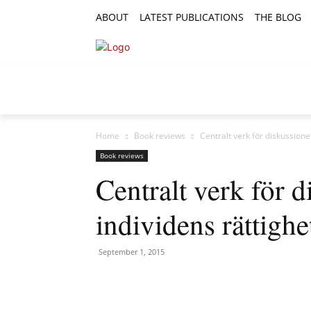
ABOUT
LATEST PUBLICATIONS
THE BLOG
RESEARCH ARTICLES
FEATURE AR
Home
Book reviews
Centralt verk för diskussione
Book reviews
Centralt verk för 
individens rättighet
September 1, 2015