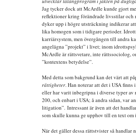
utvecklar talangprogram i jakten på dugliga 
Jag tycker dock att McArdle kunde gjort mer
reflektioner kring förändrade livsstilar och 
dyker upp i högre utsträckning indikerar at
lika homogen som i tidigare perioder. Idrott
karriärsystem, men övergången till andra kar
angelägna ”projekt” i livet; inom idrottspsy
McArdle är rättsvetare, inte rättssociolog, o
”kontextens betydelse”.
Med detta som bakgrund kan det värt att p
rättigheter
. Han noterar att det i USA finns
eller har varit inbegripna i diverse typer av 
200, och enbart i USA; å andra sidan, var an
litigation”. Intressant är även att det handl
som skulle kunna ge upphov till en text om i
När det gäller dessa rättstvister så handlar