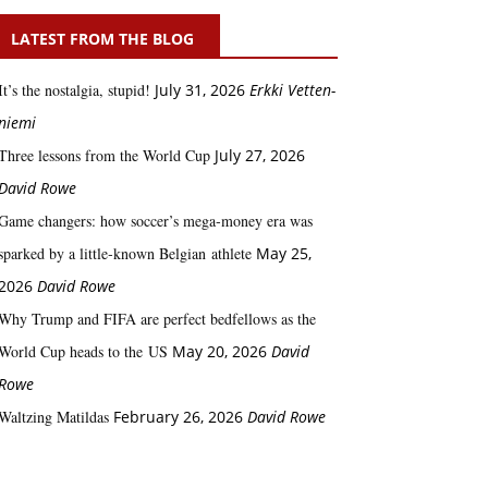
LATEST FROM THE BLOG
It’s the nostalgia, stupid!
July 31, 2026
Erkki Vetten­­
niemi
Three lessons from the World Cup
July 27, 2026
David Rowe
Game changers: how soccer’s mega‑money era was
sparked by a little‑known Belgian athlete
May 25,
2026
David Rowe
Why Trump and FIFA are perfect bedfellows as the
World Cup heads to the US
May 20, 2026
David
Rowe
Waltzing Matildas
February 26, 2026
David Rowe