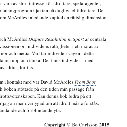
 vara av stort intresse för idrottare, spelaragenter,
talangprogram i jakten på dugliga elitidrottare. De
nom McArdles inledande kapitel en rättslig dimension
och McArdles
Dispute Resolution in Sport
är centrala
kussionen om individens rättigheter i ett moras av
ärnor och media. Vart tar individen vägen i detta
tanna upp och tänka: Det finns individer – med
s, altius, fortius.
kom i kontakt med var David McArdles
From Boot
ch boken stöttade på den tiden min passage från
idrottsvetenskapen. Kan denna bok bidra på ett
ir jag än mer övertygad om att idrott måste förstås,
ländande och förblindande yta.
Copyright ©
Bo Carlsson
2015