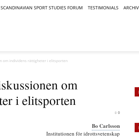
SCANDINAVIAN SPORT STUDIES FORUM
TESTIMONIALS
ARCHIV
TICLES
BOOK REVIEWS
NEWS
JOURNALS
n om individens rättigheter i elitsporten
diskussionen om
er i elitsporten
0
Bo Carlsson
Institutionen för idrottsvetenskap