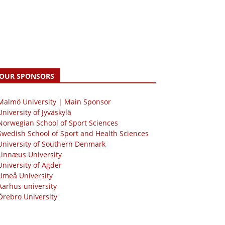
OUR SPONSORS
 Malmö University | Main Sponsor
University of Jyväskylä
Norwegian School of Sport Sciences
Swedish School of Sport and Health Sciences
University of Southern Denmark
Linnæus University
University of Agder
Umeå University
Aarhus university
Örebro University