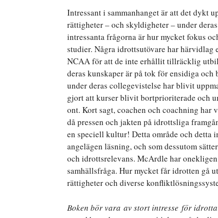
Intressant i sammanhanget är att det dykt up
rättigheter – och skyldigheter – under dera
intressanta frågorna är hur mycket fokus och 
studier. Några idrottsutövare har härvidlag e
NCAA för att de inte erhållit tillräcklig utb
deras kunskaper är på tok för ensidiga och b
under deras collegevistelse har blivit uppma
gjort att kurser blivit bortprioriterade oc
ont. Kort sagt, coachen och coachning har v
då pressen och jakten på idrottsliga framgå
en speciell kultur! Detta område och detta i
angelägen läsning, och som dessutom sätter
och idrottsrelevans. McArdle har onekligen 
samhällsfråga. Hur mycket får idrotten gå utö
rättigheter och diverse konfliktlösningssys
Boken bör vara av stort intresse för idrott