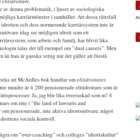
elitidrottare.
 av denna problematik, i ljuset av sociologiska
möjliga karriärmönster i samhället. Att dessa rättsfall
A
t idrotten och dess normerande karriärsystem inte är
sutövare idag ser möjligen idrott som ett
riärsystem, som arbete och familj, har blivit lika
kologin talas det till exempel om ”dual careers”. Men
m än han är ganska vettig när det gäller att förstå
åpeka att McArdles bok handlar om
elitidrottares
 inte mindre är 4 200 pensionerade elitidrottare som är
rättsprocesser. Ja, jag blir lika överraskad som ni! 4
nars om inte i ”the land of lawsuits and
ar om pensionerade, inte aktiva idrottsutövare, något
drottens sociala kontroll.
 några om ”over-coaching” och colleges ”idrottskultur”