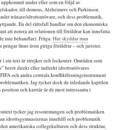
 uppkommit under eller som en följd av
kelskador, till demens, Alzheimers och Parkinson.
ndet tränare/idrottsutövare, och dess problematik,
nyttjande. En del rättsfall handlar om den ekonomiska
ant att notera att relationen till föräldrar kan innefatta
e inte behandlar). Fråga:
Hur skyddar man
s pengar finns även giriga föräldrar – och jurister.
 sin text är strejker och lockouter. Områden som
 berör direkt eller indirekt idrottsutövares
S, FIFA och andra centrala konfliktlösningsinstrument
hetsproblematiken. Jag tycker dock de inledande kapitlen
 position och karriär är de mest intressanta i
ontext tycker jag resonemangen och problematiken
l kan idrottsgymnasiernas innehåll och problematik
ill den amerikanska collegekulturen och dess struktur,