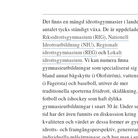
Det finns en mängd idrottsgymnasier i land
antalet tycks ständigt växa. De är uppdelade
Riksidrottsgymnasium (RIG)
,
Nationell
Idrottsutbildning (NIU)
,
Regionalt
idrottsgymnasium (REG)
och
Lokalt
idrottsgymnasium
. Vi kan numera finna
gymnasieutbildningar som specialiserat sig
bland annat bågskytte (i Olofström), vatten
(i Fagersta) och baseboll, utöver de mer
traditionella sporterna friidrott, skidåkning,
fotboll och ishockey som haft dylika
gymnasieutbildningar i snart 30 år. Under s
tid har det även funnits en diskussion kring
kvaliteten och värdet av dessa former av gym
idrotts- och framgångsperspektiv, genererar 
individuella målsättningar, och hur man i g