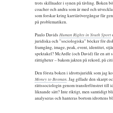
trots skillnader i synen på tävling. Boken bör
coacher och andra som är med och utvecklar 
som forskar kring karriärövergångar får ge
på problematiken.
Paulo Davids
Human Rights in Youth Sport
juridiska och ”sociologiska” böcker för dis
framgång, image, peak, event, identitet, stj
spektakel? McArdle (och David) får en att s
rättigheter – bakom jakten på rekord, på citiu
Den första boken i idrottsjuridik som jag 
Money to Bosman
.
Jag gillade den skarpt o
rättssociologin genom transferfönstret till 
liknande sätt? Inte riktigt, men samtidigt bl
analyseras och hanteras bortom idrottens b