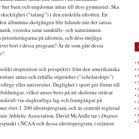
r hur barn och ungdomar antas till dess gymnasier. Ska
 skicklighet (”talang”) i den enskilda idrotten. En
den allmänna skolgången blir lidande när det satsas
tematik, svenska samt samhälls- och naturämnen
h prioriteringarna på idrotten, och dess möjliga
 livet bort i dessa program? Är de som gått dessa
n?
•
olikt inspiration och perspektiv från den amerikanska
•
•
drottare antas och erhålla stipendier (”scholarships”)
•
lege eller universitet. Duglighet i sport ger förtur till
•
bildningar, vilket anses bero på att skolorna strävar
•
ionskraft via slagkraftiga lag och framgångar på
•
er över 1 200 idrottsprogram, och är centralt reglerad
•
ate Athletic Association. David McArdle tar i
Dispute
•
•
gspunkt i NCAA och dessa idrottsprogram, i relation