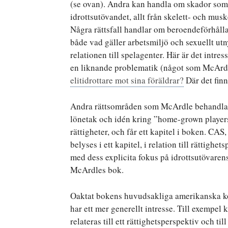
(se ovan). Andra kan handla om skador som
idrottsutövandet, allt från skelett- och mus
Några rättsfall handlar om beroendeförhålla
både vad gäller arbetsmiljö och sexuellt ut
relationen till spelagenter. Här är det intress
en liknande problematik (något som McArdl
elitidrottare mot sina föräldrar?
Där det finn
Andra rättsområden som McArdle behandlar i
lönetak och idén kring ”home-grown players”
rättigheter, och får ett kapitel i boken. CA
belyses i ett kapitel, i relation till rättig
med dess explicita fokus på idrottsutövarens
McArdles bok.
Oaktat bokens huvudsakliga amerikanska k
har ett mer generellt intresse. Till exempe
relateras till ett rättighetsperspektiv och t