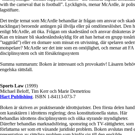
with the carneval that is football”. Lyckligtvis, menar McArdle, är poli
lagstiftare.
Det tredje temat som McArdle behandlar är frågan om ansvar och skades
tacklingar) beroende antingen på illvilja eller på omdömeslöshet. Den
enligt McArdle, att öka. Frågan om skadestånd och ansvar diskuteras även
Kan en tränare bli skadeståndsskyldig för att han hetsat en grupp tonåri
”taggtråd”) eller en domare som missat en utvisning, där spelaren seder
motspelare? McArdle ser det inte som en omöjlighet, och menar att FA b
disciplinsystem och sitt försäkringssystem
Summa summarum: Boken är intressant och provokativ! Läsaren behöve
engelska rättsfall.
Sports Law
(1999)
Michael Beloff, Tim Kerr och Marie Demetriou
Hart Publishing
. ISBN 1-84113-073-7
Boken är skriven av praktiserande idrottsjurister. Den första delen hand
om karaktären i idrottens reglering; dess konstitutionella status. Här
behandlas idrottens disciplinsystem och olika styrande myndigheter.
Därefter behandlas marknadsföring, sponsring och TV-rättigheter, som
författarna ser som ett växande juridiskt problem. Boken avslutas med 
presentation av rättsliga problem som hänför sig till den enskilde