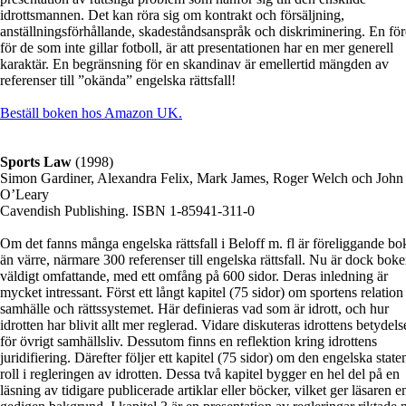
idrottsmannen. Det kan röra sig om kontrakt och försäljning,
anställningsförhållande, skadeståndsanspråk och diskriminering. En för
för de som inte gillar fotboll, är att presentationen har en mer generell
karaktär. En begränsning för en skandinav är emellertid mängden av
referenser till ”okända” engelska rättsfall!
Beställ boken hos Amazon UK.
Sports Law
(1998)
Simon Gardiner, Alexandra Felix, Mark James, Roger Welch och John
O’Leary
Cavendish Publishing. ISBN 1-85941-311-0
Om det fanns många engelska rättsfall i Beloff m. fl är föreliggande bo
än värre, närmare 300 referenser till engelska rättsfall. Nu är dock bok
väldigt omfattande, med ett omfång på 600 sidor. Deras inledning är
mycket intressant. Först ett långt kapitel (75 sidor) om sportens relation t
samhälle och rättssystemet. Här definieras vad som är idrott, och hur
idrotten har blivit allt mer reglerad. Vidare diskuteras idrottens betydels
för övrigt samhällsliv. Dessutom finns en reflektion kring idrottens
juridifiering. Därefter följer ett kapitel (75 sidor) om den engelska state
roll i regleringen av idrotten. Dessa två kapitel bygger en hel del på en
läsning av tidigare publicerade artiklar eller böcker, vilket ger läsaren e