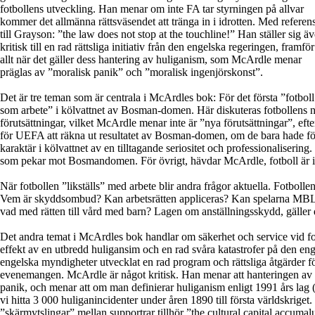
fotbollens utveckling. Han menar om inte FA tar styrningen på allvar
kommer det allmänna rättsväsendet att tränga in i idrotten. Med referen
till Grayson: ”the law does not stop at the touchline!” Han ställer sig ä
kritisk till en rad rättsliga initiativ från den engelska regeringen, framför
allt när det gäller dess hantering av huliganism, som McArdle menar
präglas av ”moralisk panik” och ”moralisk ingenjörskonst”.
Det är tre teman som är centrala i McArdles bok: För det första ”fotboll
som arbete” i kölvattnet av Bosman-domen. Här diskuteras fotbollens 
förutsättningar, vilket McArdle menar inte är ”nya förutsättningar”, efter
för UEFA att räkna ut resultatet av Bosman-domen, om de bara hade för
karaktär i kölvattnet av en tilltagande seriositet och professionalisering. 
som pekar mot Bosmandomen. För övrigt, hävdar McArdle, fotboll är i 
När fotbollen ”likställs” med arbete blir andra frågor aktuella. Fotbolle
Vem är skyddsombud? Kan arbetsrätten appliceras? Kan spelarna MBL
vad med rätten till vård med barn? Lagen om anställningsskydd, gäller
Det andra temat i McArdles bok handlar om säkerhet och service vid f
effekt av en utbredd huligansim och en rad svåra katastrofer på den eng
engelska myndigheter utvecklat en rad program och rättsliga åtgärder för
evenemangen. McArdle är något kritisk. Han menar att hanteringen av 
panik, och menar att om man definierar huliganism enligt 1991 års lag
vi hitta 3 000 huliganincidenter under åren 1890 till första världskriget
”skärmytslingar” mellan supportrar tillhör ”the cultural capital accumal