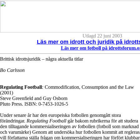
Utlagd 22 juni 2003
Läs mer om idrott och juridik på idrot
Läs mer om fotboll på idrottsforum.o
Brittisk idrottsjuridik – några aktuella titlar
Bo Carlsson
Regulating Football
:
Commodification, Consumption and the Law
(2001)
Steve Greenfield and Guy Osborn
Pluto Press. ISBN: 0-7453-1026-5
Under senare år har den europeiska fotbollen genomgått stora
förändringar.
Regulating Football
går bakom rubrikerna för att studera
den tilltagande kommersialiseringen av fotbollen (fotboll som marknad
och varumärke) Genom att undersöka hur fotbollen kommit att regleras
vill författarna ställa frågan om kommersialiseringen har förfört klubba