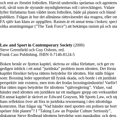
och rent av förstört fotbollen. Härvid undersöks spelarnas och agentern
roll, såväl som de styrande myndigheternas roll i utvecklingen. Vidare
lyfter författarna fram våldet inom fotbollen, både på planen och bland
publiken. Frågan är hur det allmänna rättsväsendet ska reagera, eller o
FA själv kan klara av uppgiften. Rasism är ett annat tema i boken; speci
olika ansträngningar (”The Task Force”) att bekämpa rasism på och uta
Law and Sport in Contemporary Society
(2000)
Steve Greenfield och Guy Osborn, red.
Frank Cass Publishing. ISBN 0-7146-8124-5
Boken består av fjorton kapitel, skrivna av olika författare, och ger en
gedigen inblick i ett antal ”juridiska” problem inom idrotten. Det första
kapitlet försöker belysa rättens betydelse för idrotten. Här ställs frågor
som: Boxning leder uppenbart till fysisk skada, och borde i ett juridiskt
perspektiv inte existera, men trots det frodas boxningsindustrin! Varför
Har rätten ingen betydelse för idrottens ”självreglering”. Vidare, vad
händer med idrotten om juridiken tar ett stadigare grepp om verksamhe
Ett annat kapitel är skrivet av Edward Grayson, Mr Sports Law, och ut
hans reflektion över att föra in juridiska resonemang i den idrottsliga
kontexten. Han frågar sig ”Vad händer med sporten om polisen tar bort
spelare från planen”? I ”Taking Law an Popular Culture Seriously”,
diskuterar Steve Redhead idrottens betydelse som masskultur, och dess