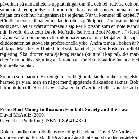
påverkan på allmänhetens uppfattningar om rätt och fel, rättvisa och orät
summarisk redogörelse för hur idrotten har använts som en arena för pro
frågan om och hur huliganism ska regleras. När vi kommer till kapitel 7 
Här diskuteras skillnaden mellan idrottens präktighet – åtminstone ide
stökighet. Det är svårt att föreställa sig Per Elofsson som en hotellvanda
min favorit, diskuterar David McArdle (se From Boot Money…”) idrotte
frågan vad är domarens och funktionärernas roll när det gäller att skapa
elitidrottaren att utöva sitt professionella yrke. Andra teman i boken
att köpa Manchester United. Idet sista kapitlet gör Ken Foster en reflek
reglering. Ska idrotten vara självreglerande (kulturellt kapital), ska m
eller är en politisk styrning av idrotten att föredra. Föga förvånande tyck
kulturella kapital.
Summa summarum: Boken ger en väldigt omfattande inblick i engelsk id
härmed på ytan, men en något mer djupgående diskussion saknas. Boke
introduktion till ”Sport Law”. Läsaren behöver inte heller vara bekant m
From Boot Money to Bosman: Football, Society and the Law
David McArdle (2000)
Cavendish Publishing. ISBN 1-85941-437-0
Boken handlar om fotbollens reglering i England. David McArdle är i
grunden väldigt kritisk till FA:s förmåga att rättsligt styra den engelska