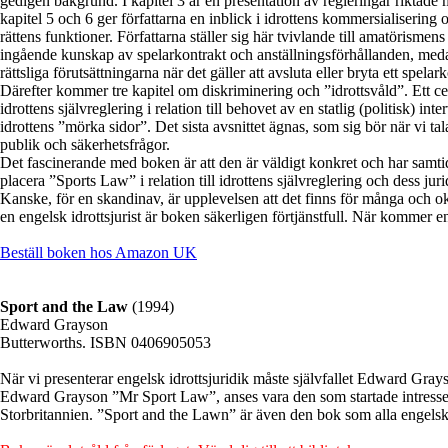
gedigen bakgrund. I kapitel 3 är en presentation av regleringar riktade
kapitel 5 och 6 ger författarna en inblick i idrottens kommersialisering 
rättens funktioner. Författarna ställer sig här tvivlande till amatörismen
ingående kunskap av spelarkontrakt och anställningsförhållanden, medan
rättsliga förutsättningarna när det gäller att avsluta eller bryta ett spelar
Därefter kommer tre kapitel om diskriminering och ”idrottsvåld”. Ett cen
idrottens självreglering i relation till behovet av en statlig (politisk) inte
idrottens ”mörka sidor”. Det sista avsnittet ägnas, som sig bör när vi t
publik och säkerhetsfrågor.
Det fascinerande med boken är att den är väldigt konkret och har samtid
placera ”Sports Law” i relation till idrottens självreglering och dess juri
Kanske, för en skandinav, är upplevelsen att det finns för många och ok
en engelsk idrottsjurist är boken säkerligen förtjänstfull. När kommer 
Beställ boken hos Amazon UK
Sport and the Law
(1994)
Edward Grayson
Butterworths. ISBN 0406905053
När vi presenterar engelsk idrottsjuridik måste självfallet Edward Gra
Edward Grayson ”Mr Sport Law”, anses vara den som startade intresset f
Storbritannien. ”Sport and the Lawn” är även den bok som alla engelska id