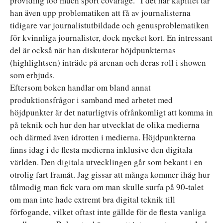
providing too much sport covarage.” I det här kapitlet tar
han även upp problematiken att få av journalisterna
tidigare var journalistutbildade och genusproblematiken
för kvinnliga journalister, dock mycket kort. En intressant
del är också när han diskuterar höjdpunkternas
(highlightsen) inträde på arenan och deras roll i showen
som erbjuds.
Eftersom boken handlar om bland annat
produktionsfrågor i samband med arbetet med
höjdpunkter är det naturligtvis ofrånkomligt att komma in
på teknik och hur den har utvecklat de olika medierna
och därmed även idrotten i medierna. Höjdpunkterna
finns idag i de flesta medierna inklusive den digitala
världen. Den digitala utvecklingen går som bekant i en
otrolig fart framåt. Jag gissar att många kommer ihåg hur
tålmodig man fick vara om man skulle surfa på 90-talet
om man inte hade extremt bra digital teknik till
förfogande, vilket oftast inte gällde för de flesta vanliga