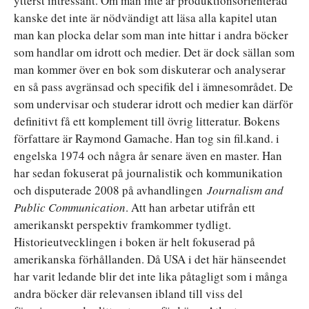
ytterst intressant. Om man inte är produktionsorienterad
kanske det inte är nödvändigt att läsa alla kapitel utan
man kan plocka delar som man inte hittar i andra böcker
som handlar om idrott och medier. Det är dock sällan som
man kommer över en bok som diskuterar och analyserar
en så pass avgränsad och specifik del i ämnesområdet. De
som undervisar och studerar idrott och medier kan därför
definitivt få ett komplement till övrig litteratur. Bokens
författare är Raymond Gamache. Han tog sin fil.kand. i
engelska 1974 och några år senare även en master. Han
har sedan fokuserat på journalistik och kommunikation
och disputerade 2008 på avhandlingen
Journalism and
Public Communication
. Att han arbetar utifrån ett
amerikanskt perspektiv framkommer tydligt.
Historieutvecklingen i boken är helt fokuserad på
amerikanska förhållanden. Då USA i det här hänseendet
har varit ledande blir det inte lika påtagligt som i många
andra böcker där relevansen ibland till viss del