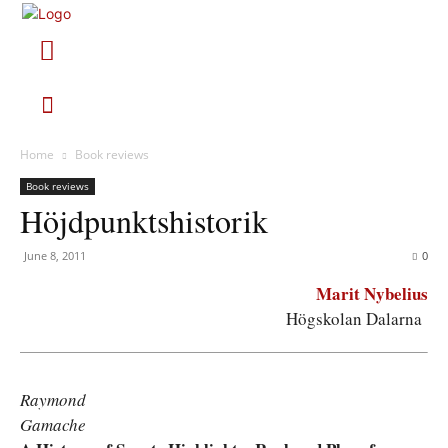
Home
Book reviews
Book reviews
Höjdpunktshistorik
June 8, 2011
0
Marit Nybelius
Högskolan Dalarna
Raymond
Gamache