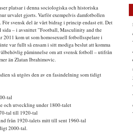
nser platsar i denna sociologiska och historiska
 hur urvalet gjorts. Varför exempelvis damfotbollen
. För svensk del är vårt bidrag i princip endast ett. Det
ida – i avsnittet ”Football, Masculinity and the
år 2011 kom ut som homosexuell fotbollsspelare i
inte var fullt så ensam i sitt modiga beslut att komma
välbehövlig påminnelse om att svensk fotboll – utifrån
 mer än Zlatan Ibrahimovic.
udien så utgörs den av en fasindelning som tidigt
800-tal
se och utveckling under 1800-talet
0-tal till 1920-tal
från 1920-talets mitt till sent 1960-tal
digt 2000-tal.