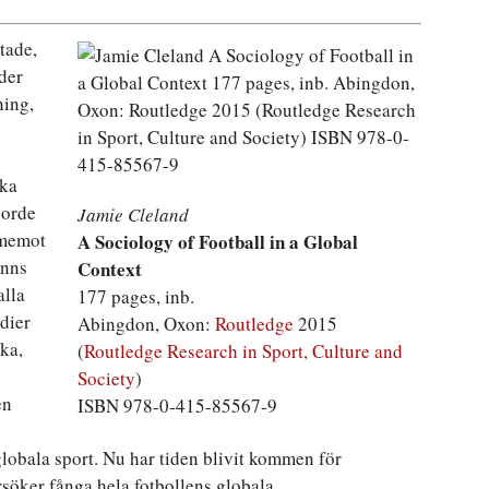
tade,
nder
ning,
ska
jorde
Jamie Cleland
ramemot
A Sociology of Football in a Global
anns
Context
alla
177 pages, inb.
dier
Abingdon, Oxon:
Routledge
2015
ka,
(
Routledge Research in Sport, Culture and
Society
)
en
ISBN 978-0-415-85567-9
globala sport. Nu har tiden blivit kommen för
rsöker fånga hela fotbollens globala