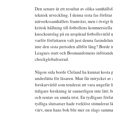
Den senare är ett resultat av olika samhäll
teknisk utveckling. I denna sista fas förlit
nätverkssamhällets framväxt, men i övrigt f
kritisk hållning till fotbollens kommersiell
knockoutslag på en urspårad fotbollsvärld 
varför författaren valt just denna fasindelni
inte den sista perioden alltför lång? Borde
Leagues start och Bosmandomens införande. 
chockglobaliserad.
Någon sida borde Cleland ha kunnat kosta p
underlätta för läsaren. Man får intrycket av at
forskarvärld som tenderat att vara ungefär l
tidigare forskning är sannerligen inte lätt; 
och rentav en smula trist. En tydligare förfa
tydliga slutsatser hade tveklöst stimulerat 
värv, men hans bok blir mer en slags samma