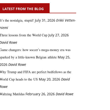
LATEST FROM THE BLOG
It’s the nostalgia, stupid!
July 31, 2026
Erkki Vetten­­
niemi
Three lessons from the World Cup
July 27, 2026
David Rowe
Game changers: how soccer’s mega‑money era was
sparked by a little‑known Belgian athlete
May 25,
2026
David Rowe
Why Trump and FIFA are perfect bedfellows as the
World Cup heads to the US
May 20, 2026
David
Rowe
Waltzing Matildas
February 26, 2026
David Rowe