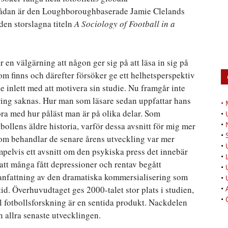
sådan är den Loughboroughbaserade Jamie Clelands
den storslagna titeln
A Sociology of Football in a
r en välgärning att någon ger sig på att läsa in sig på
om finns och därefter försöker ge ett helhetsperspektiv
e inlett med att motivera sin studie. Nu framgår inte
ring saknas. Hur man som läsare sedan uppfattar hans
•
ra med hur påläst man är på olika delar. Som
•
•
bollens äldre historia, varför dessa avsnitt för mig mer
•
som behandlar de senare årens utveckling var mer
•
pelvis ett avsnitt om den psykiska press det innebär
•
ll att många fått depressioner och rentav begått
•
nfattning av den dramatiska kommersialisering som
•
id. Överhuvudtaget ges 2000-talet stor plats i studien,
•
•
al fotbollsforskning är en sentida produkt. Nackdelen
en allra senaste utvecklingen.