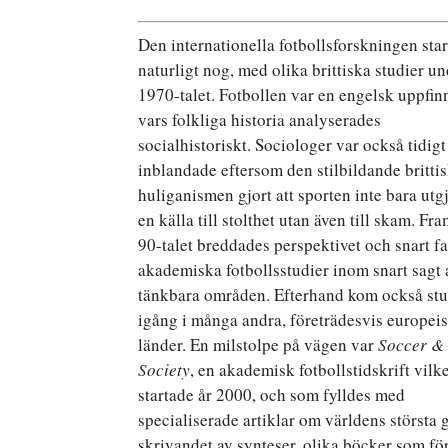
Den internationella fotbollsforskningen star
naturligt nog, med olika brittiska studier u
1970-talet. Fotbollen var en engelsk uppfin
vars folkliga historia analyserades
socialhistoriskt. Sociologer var också tidigt
inblandade eftersom den stilbildande britti
huliganismen gjort att sporten inte bara utg
en källa till stolthet utan även till skam. F
90-talet breddades perspektivet och snart f
akademiska fotbollsstudier inom snart sagt 
tänkbara områden. Efterhand kom också stu
igång i många andra, företrädesvis europeis
länder. En milstolpe på vägen var
Soccer &
Society
, en akademisk fotbollstidskrift vilk
startade år 2000, och som fylldes med
specialiserade artiklar om världens största 
skrivandet av synteser, olika böcker som fö