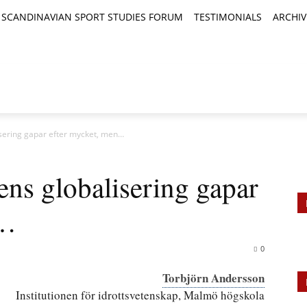
SCANDINAVIAN SPORT STUDIES FORUM
TESTIMONIALS
ARCHIV
TICLES
BOOK REVIEWS
NEWS
JOURNALS
isering gapar efter mycket, men…
ns globalisering gapar
n…
0
Torbjörn Andersson
Institutionen för idrottsvetenskap, Malmö högskola