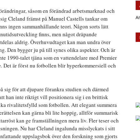
sförändringar, såsom en förändrad arbetsmarknad och
A
ar sig Cleland främst på Manuel Castells tankar om
inns ingen sammanhållande teori. Någon sorts lätt
a nutidsutveckling finns, men något dräpande
utdelas aldrig. Överhuvudtaget kan man undra över
ng. Den bygger ju på till synes olika aspekter. Och är
 inte 1990-talet tjäna som en vattendelare med Premier
Det är först nu fotbollen blir hyperkommersiell och
å sig för att djupare förankra studien och därmed
t han inte riktigt vill positionera sig i en brittisk
ika rivalitetsfylld som fotbollen. Att elegant summera
berättelsen kan gärna bli lite hoppig, alltför summarisk
ttarröst kan ge framställningen mera liv. Fler teser och
läsningen. Nu har Cleland ingalunda misslyckats i sitt
nfattande uppslagsbok över den forskning som gjorts