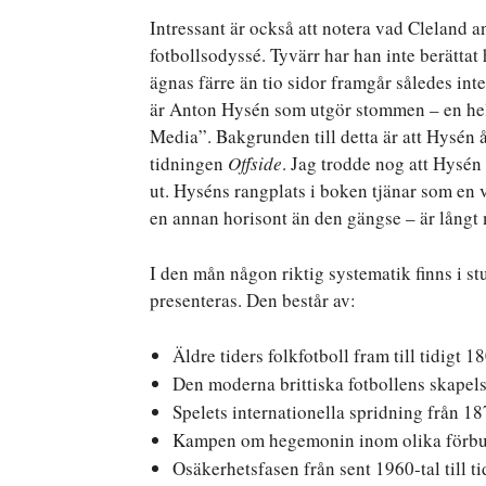
Intressant är också att notera vad Cleland a
fotbollsodyssé. Tyvärr har han inte berättat
ägnas färre än tio sidor framgår således inte
är Anton Hysén som utgör stommen – en hel s
Media”. Bakgrunden till detta är att Hysén 
tidningen
Offside
. Jag trodde nog att Hysén 
ut. Hyséns rangplats i boken tjänar som en 
en annan horisont än den gängse – är långt
I den mån någon riktig systematik finns i st
presenteras. Den består av:
Äldre tiders folkfotboll fram till tidigt 1
Den moderna brittiska fotbollens skapel
Spelets internationella spridning från 187
Kampen om hegemonin inom olika förbund 
Osäkerhetsfasen från sent 1960-tal till ti