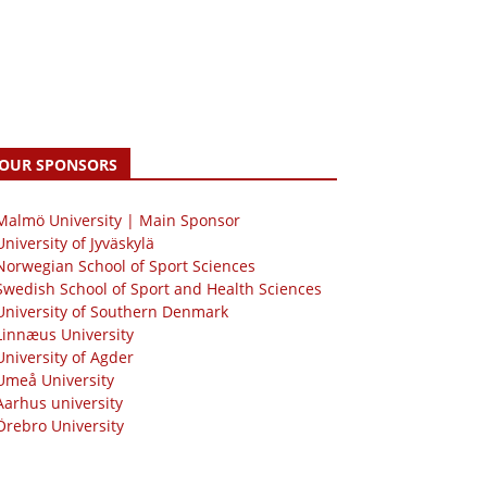
OUR SPONSORS
 Malmö University | Main Sponsor
University of Jyväskylä
Norwegian School of Sport Sciences
Swedish School of Sport and Health Sciences
University of Southern Denmark
Linnæus University
University of Agder
Umeå University
Aarhus university
Örebro University