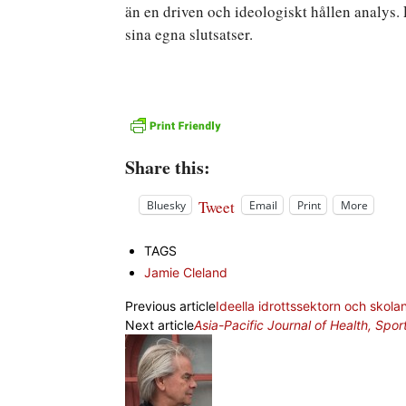
än en driven och ideologiskt hållen analys. Fa
sina egna slutsatser.
Share this:
Tweet
Bluesky
Email
Print
More
TAGS
Jamie Cleland
Previous article
Ideella idrottssektorn och skola
Next article
Asia-Pacific Journal of Health, Spo