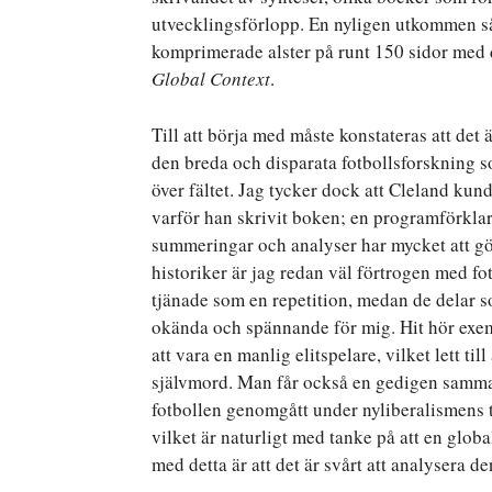
utvecklingsförlopp. En nyligen utkommen 
komprimerade alster på runt 150 sidor med 
Global Context
.
Till att börja med måste konstateras att det ä
den breda och disparata fotbollsforskning s
över fältet. Jag tycker dock att Cleland kund
varför han skrivit boken; en programförkla
summeringar och analyser har mycket att gö
historiker är jag redan väl förtrogen med fot
tjänade som en repetition, medan de delar 
okända och spännande för mig. Hit hör exem
att vara en manlig elitspelare, vilket lett ti
självmord. Man får också en gedigen samma
fotbollen genomgått under nyliberalismens t
vilket är naturligt med tanke på att en glob
med detta är att det är svårt att analysera d