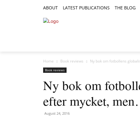
ABOUT
LATEST PUBLICATIONS
THE BLOG
RESEARCH ARTICLES
FEATURE AR
Home
Book reviews
Ny bok om fotbollens global
Book reviews
Ny bok om fotbolle
efter mycket, me
August 24, 2016