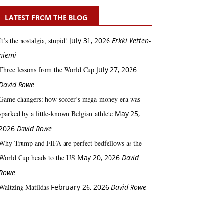
LATEST FROM THE BLOG
It’s the nostalgia, stupid!
July 31, 2026
Erkki Vetten­­
niemi
Three lessons from the World Cup
July 27, 2026
David Rowe
Game changers: how soccer’s mega‑money era was
sparked by a little‑known Belgian athlete
May 25,
2026
David Rowe
Why Trump and FIFA are perfect bedfellows as the
World Cup heads to the US
May 20, 2026
David
Rowe
Waltzing Matildas
February 26, 2026
David Rowe