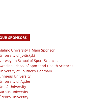
OUR SPONSORS
 Malmö University | Main Sponsor
University of Jyväskylä
Norwegian School of Sport Sciences
Swedish School of Sport and Health Sciences
University of Southern Denmark
Linnæus University
University of Agder
Umeå University
Aarhus university
Örebro University