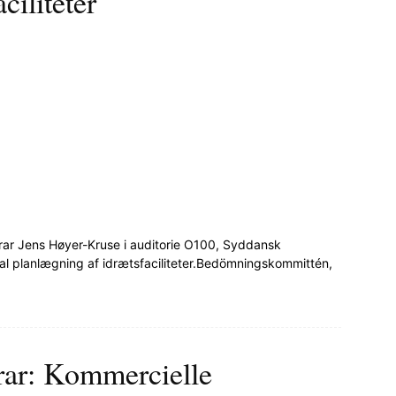
ciliteter
rar Jens Høyer-Kruse i auditorie O100, Syddansk
l planlægning af idrætsfaciliteter.Bedömningskommittén,
rar: Kommercielle