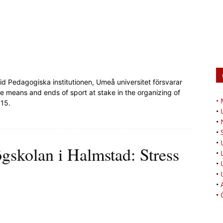
d Pedagogiska institutionen, Umeå universitet försvarar
e means and ends of sport at stake in the organizing of
•
015.
•
•
•
•
gskolan i Halmstad: Stress
•
•
•
•
•