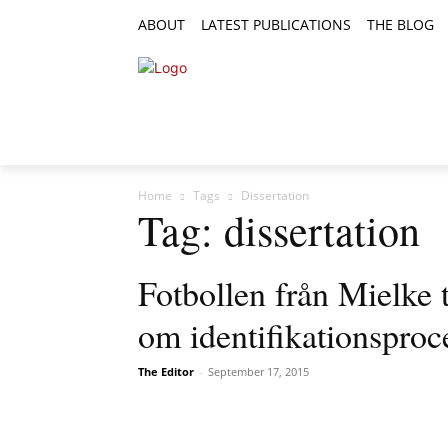
ABOUT
LATEST PUBLICATIONS
THE BLOG
RESEARCH ARTICLES
FEATURE AR
Home
Tags
Dissertation
Tag: dissertation
Fotbollen från Mielke 
om identifikationsproce
The Editor
-
September 17, 2015