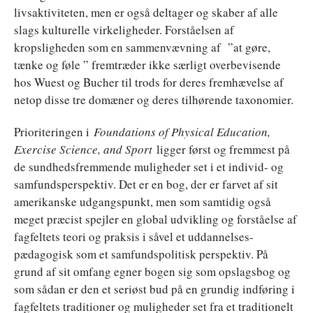
livsaktiviteten, men er også deltager og skaber af alle
slags kulturelle virkeligheder. Forståelsen af
kropsligheden som en sammenvævning af ”at gøre,
tænke og føle ” fremtræder ikke særligt overbevisende
hos Wuest og Bucher til trods for deres fremhævelse af
netop disse tre domæner og deres tilhørende taxonomier.
Prioriteringen i
Foundations of Physical Education,
Exercise Science, and Sport
ligger først og fremmest på
de sundhedsfremmende muligheder set i et individ- og
samfundsperspektiv. Det er en bog, der er farvet af sit
amerikanske udgangspunkt, men som samtidig også
meget præcist spejler en global udvikling og forståelse af
fagfeltets teori og praksis i såvel et uddannelses-
pædagogisk som et samfundspolitisk perspektiv. På
grund af sit omfang egner bogen sig som opslagsbog og
som sådan er den et seriøst bud på en grundig indføring i
fagfeltets traditioner og muligheder set fra et traditionelt