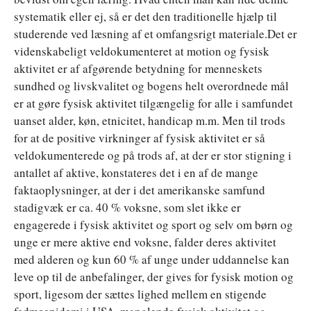
systematik eller ej, så er det den traditionelle hjælp til
studerende ved læsning af et omfangsrigt materiale.Det er
videnskabeligt veldokumenteret at motion og fysisk
aktivitet er af afgørende betydning for menneskets
sundhed og livskvalitet og bogens helt overordnede mål
er at gøre fysisk aktivitet tilgængelig for alle i samfundet
uanset alder, køn, etnicitet, handicap m.m. Men til trods
for at de positive virkninger af fysisk aktivitet er så
veldokumenterede og på trods af, at der er stor stigning i
antallet af aktive, konstateres det i en af de mange
faktaoplysninger, at der i det amerikanske samfund
stadigvæk er ca. 40 % voksne, som slet ikke er
engagerede i fysisk aktivitet og sport og selv om børn og
unge er mere aktive end voksne, falder deres aktivitet
med alderen og kun 60 % af unge under uddannelse kan
leve op til de anbefalinger, der gives for fysisk motion og
sport, ligesom der sættes lighed mellem en stigende