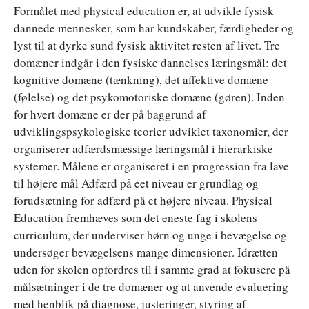
Formålet med physical education er, at udvikle fysisk
dannede mennesker, som har kundskaber, færdigheder og
lyst til at dyrke sund fysisk aktivitet resten af livet. Tre
domæner indgår i den fysiske dannelses læringsmål: det
kognitive domæne (tænkning), det affektive domæne
(følelse) og det psykomotoriske domæne (gøren). Inden
for hvert domæne er der på baggrund af
udviklingspsykologiske teorier udviklet taxonomier, der
organiserer adfærdsmæssige læringsmål i hierarkiske
systemer. Målene er organiseret i en progression fra lave
til højere mål Adfærd på eet niveau er grundlag og
forudsætning for adfærd på et højere niveau. Physical
Education fremhæves som det eneste fag i skolens
curriculum, der underviser børn og unge i bevægelse og
undersøger bevægelsens mange dimensioner. Idrætten
uden for skolen opfordres til i samme grad at fokusere på
målsætninger i de tre domæner og at anvende evaluering
med henblik på diagnose, justeringer, styring af