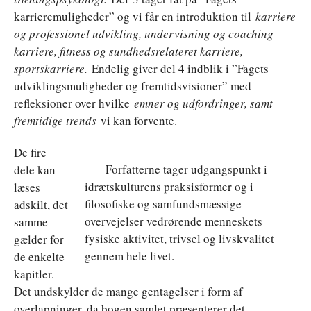
karrieremuligheder” og vi får en introduktion til
karriere
og professionel udvikling, undervisning og coaching
karriere, fitness og sundhedsrelateret karriere,
sportskarriere.
Endelig giver del 4 indblik i ”Fagets
udviklingsmuligheder og fremtidsvisioner” med
refleksioner over hvilke
emner og udfordringer, samt
fremtidige trends
vi kan forvente.
De fire
Forfatterne tager udgangspunkt i
dele kan
idrætskulturens praksisformer og i
læses
filosofiske og samfundsmæssige
adskilt, det
overvejelser vedrørende menneskets
samme
fysiske aktivitet, trivsel og livskvalitet
gælder for
gennem hele livet.
de enkelte
kapitler.
Det undskylder de mange gentagelser i form af
overlapninger, da bogen samlet præsenterer det