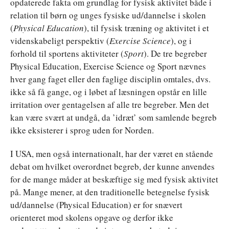
opdaterede fakta om grundlag for fysisk aktivitet både i
relation til børn og unges fysiske ud/dannelse i skolen
(
Physical Education
), til fysisk træning og aktivitet i et
videnskabeligt perspektiv (
Exercise Science
), og i
forhold til sportens aktiviteter (
Sport
). De tre begreber
Physical Education, Exercise Science og Sport nævnes
hver gang faget eller den faglige disciplin omtales, dvs.
ikke så få gange, og i løbet af læsningen opstår en lille
irritation over gentagelsen af alle tre begreber. Men det
kan være svært at undgå, da ’idræt’ som samlende begreb
ikke eksisterer i sprog uden for Norden.
I USA, men også internationalt, har der været en stående
debat om hvilket overordnet begreb, der kunne anvendes
for de mange måder at beskæftige sig med fysisk aktivitet
på. Mange mener, at den traditionelle betegnelse fysisk
ud/dannelse (Physical Education) er for snævert
orienteret mod skolens opgave og derfor ikke