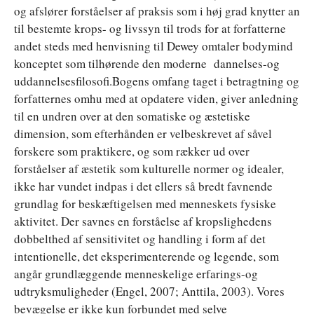
og afslører forståelser af praksis som i høj grad knytter an
til bestemte krops- og livssyn til trods for at forfatterne
andet steds med henvisning til Dewey omtaler bodymind
konceptet som tilhørende den moderne dannelses-og
uddannelsesfilosofi.Bogens omfang taget i betragtning og
forfatternes omhu med at opdatere viden, giver anledning
til en undren over at den somatiske og æstetiske
dimension, som efterhånden er velbeskrevet af såvel
forskere som praktikere, og som rækker ud over
forståelser af æstetik som kulturelle normer og idealer,
ikke har vundet indpas i det ellers så bredt favnende
grundlag for beskæftigelsen med menneskets fysiske
aktivitet. Der savnes en forståelse af kropslighedens
dobbelthed af sensitivitet og handling i form af det
intentionelle, det eksperimenterende og legende, som
angår grundlæggende menneskelige erfarings-og
udtryksmuligheder (Engel, 2007; Anttila, 2003). Vores
bevægelse er ikke kun forbundet med selve