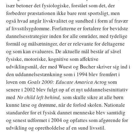
især betoner det fysiologiske, forstået som det, der
forbedrer præstationen ikke bare rent sportsligt, men
også hvad angår livskvalitet og sundhed i form af fravær
af livsstilsygdomme. Forfatterne er fortalere for bevidste
dannelsesstrategier inden for alle områder, med tydelige
formål og målsætninger, der er relevante for deltagerne
og som kan evalueres. De aktuelle mål består af såvel
fysiske, motoriske, kognitive som affektive
udviklingsmål, der med Wuest og Bucher skriver sig ind i
den uddannelsestænkning som i 1994 blev fremført i
loven om
Goals 2000: Educate Amarica Act
og som
senere i 2002 blev fulgt op af et nyt uddannelsesinitiativ
med
No child left behind,
som skulle sikre at alle børn
kunne læse og drømme, når de forlod skolen. Nationale
standarder for et fysisk dannet menneske blev samtidig
og senest udformet i 2004 og opfattes som afgørende for
udvikling og opretholdelse af en sund livsstil.