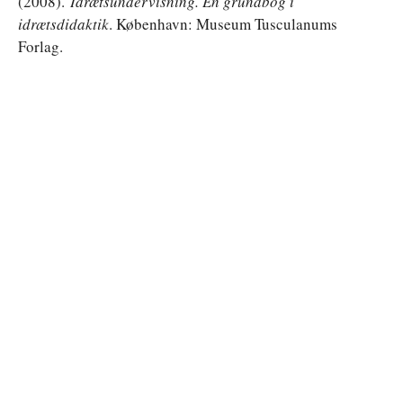
(2008).
Idrætsundervisning. En grundbog i
idrætsdidaktik
. København: Museum Tusculanums
Forlag.