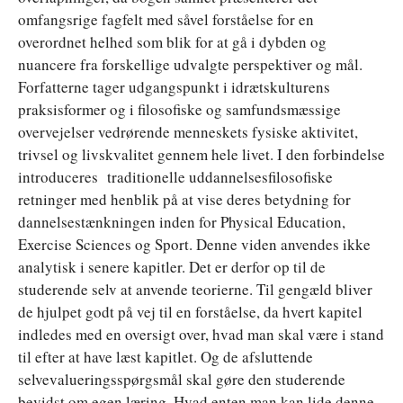
omfangsrige fagfelt med såvel forståelse for en
overordnet helhed som blik for at gå i dybden og
nuancere fra forskellige udvalgte perspektiver og mål.
Forfatterne tager udgangspunkt i idrætskulturens
praksisformer og i filosofiske og samfundsmæssige
overvejelser vedrørende menneskets fysiske aktivitet,
trivsel og livskvalitet gennem hele livet. I den forbindelse
introduceres traditionelle uddannelsesfilosofiske
retninger med henblik på at vise deres betydning for
dannelsestænkningen inden for Physical Education,
Exercise Sciences og Sport. Denne viden anvendes ikke
analytisk i senere kapitler. Det er derfor op til de
studerende selv at anvende teorierne. Til gengæld bliver
de hjulpet godt på vej til en forståelse, da hvert kapitel
indledes med en oversigt over, hvad man skal være i stand
til efter at have læst kapitlet. Og de afsluttende
selvevalueringsspørgsmål skal gøre den studerende
bevidst om egen læring. Hvad enten man kan lide denne