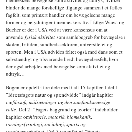
menneskets bevægelse som aktivitet og udtryk, hvilket
binder de mange forskellige tilgange sammen i et fælles
fagfelt, som primært handler om bevægelsens mange
former og betydninger i menneskers liv. I følge Wuest og
Bucher er der i USA ved at være konsensus om at
anvende
fysisk aktivitet
som samlebegreb for bevægelse i
skolen, fritiden, sundhedssektoren, universitetet og
sporten. Men i USA udvides feltet også med dans som et
selvstændigt og tilsvarende bredt bevægelsesfelt, hvor
der også arbejdes med bevægelse som aktivitet og
udtryk…
Bogen er opdelt i fire dele med i alt 15 kapitler. I del 1
”Idrætsfagets natur og spændvidde” indgår kapitler
om
filosofi, målsætninger og den samfundsmæssige
rolle.
Del 2 ”Fagets baggrund og teorier” indeholder
kapitler om
historie, motorik, biomekanik,
træningsfysiologi, sociologi, sports og
træningspsykologi.
Del
3 tager fat på ”Fagets