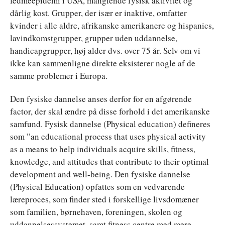
fedmeepidemi i USA, manglende fysisk aktivitet og
dårlig kost. Grupper, der især er inaktive, omfatter
kvinder i alle aldre, afrikanske amerikanere og hispanics,
lavindkomstgrupper, grupper uden uddannelse,
handicapgrupper, høj alder dvs. over 75 år. Selv om vi
ikke kan sammenligne direkte eksisterer nogle af de
samme problemer i Europa.
Den fysiske dannelse anses derfor for en afgørende
factor, der skal ændre på disse forhold i det amerikanske
samfund. Fysisk dannelse (Physical education) defineres
som ”an educational process that uses physical activity
as a means to help individuals acquire skills, fitness,
knowledge, and attitudes that contribute to their optimal
development and well-being. Den fysiske dannelse
(Physical Education) opfattes som en vedvarende
læreproces, som finder sted i forskellige livsdomæner
som familien, børnehaven, foreningen, skolen og
uddannelsessystemet, samt fitness centre med mere.