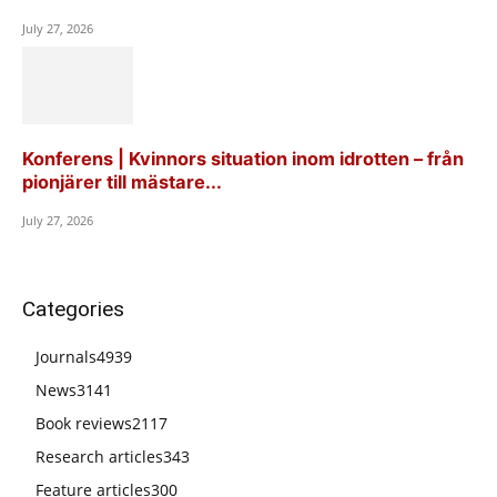
July 27, 2026
Konferens | Kvinnors situation inom idrotten – från
pionjärer till mästare...
July 27, 2026
Categories
Journals
4939
News
3141
Book reviews
2117
Research articles
343
Feature articles
300