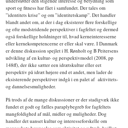
understøtter den stigende interesse og betydning som
sport og fitness har fået i samfundet. Der tales om
”identitets krise” og om ”identitetskamp”. Det handler
blandt andet om, at der i dag eksisterer flere forskellige
og ofte modstridende perspektiver i fagfeltet og dermed
også forskellige holdninger til, hvad kerneinteresserne
eller kernekompetencerne er eller skal være. I Danmark
er denne diskussion spejlet i H. Rønholt og B Peitersens
udvikling af en kultur- og perspektivmodel (2008, pp
148ff), der ikke sætter een idrætskultur eller eet
perspektiv på idræt højere end et andet, men lader de
eksisterende perspektiver indgå i en palet af aktivitets-
og dannelsesmuligheder.
På trods af de mange diskussioner er der stadigvæk ikke
fundet et godt og fælles paraplybegreb for fagfeltets
mangfoldighed af mål, midler og muligheder. Dog
handler det uanset kultur og interesseforskelle om