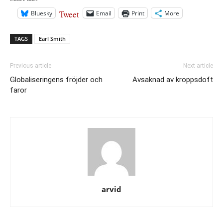
Tweet
Bluesky
Email
Print
More
TAGS
Earl Smith
Previous article
Next article
Globaliseringens fröjder och
Avsaknad av kroppsdoft
faror
arvid