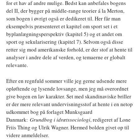
for et hav af andre mulige. Bedst kan anbefales bogens
del II, der bygger på middle-range teorier á la Merton,
som bogen i øvrigt også er dedikeret til. Her får man
eksempelvis præsenteret et kapitel om sport set i et
byplanlægningsperspektiv (kapitel 5) og et andet om
sport og sekularisering (kapitel 7). Selvom også disse
retter sig mod amerikanske forhold, er der stof at hente til
analyser i andre dele af verden, og temaerne er globalt
relevante.
Efter en regnfuld sommer ville jeg gerne udsende mere
opløftende og lysende lovsange, men jeg må overordnet
give bogen en lav karakter. Set med skandinaviske briller
er der mere relevant undervisningsstof at hente i en netop
udkommet bog på forlaget Munksgaard
Danmark:
Grundbog i idrætssociologi
, redigeret af Lone
Friis Thing og Ulrik Wagner. Hermed bolden givet op til
videre anmeldelser.