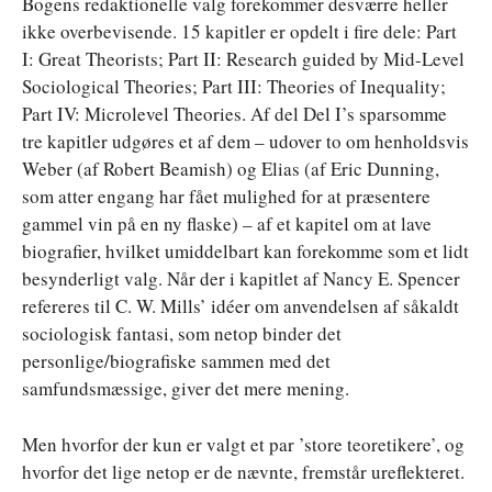
Bogens redaktionelle valg forekommer desværre heller
ikke overbevisende. 15 kapitler er opdelt i fire dele: Part
I: Great Theorists; Part II: Research guided by Mid-Level
Sociological Theories; Part III: Theories of Inequality;
Part IV: Microlevel Theories. Af del Del I’s sparsomme
tre kapitler udgøres et af dem – udover to om henholdsvis
Weber (af Robert Beamish) og Elias (af Eric Dunning,
som atter engang har fået mulighed for at præsentere
gammel vin på en ny flaske) – af et kapitel om at lave
biografier, hvilket umiddelbart kan forekomme som et lidt
besynderligt valg. Når der i kapitlet af Nancy E. Spencer
refereres til C. W. Mills’ idéer om anvendelsen af såkaldt
sociologisk fantasi, som netop binder det
personlige/biografiske sammen med det
samfundsmæssige, giver det mere mening.
Men hvorfor der kun er valgt et par ’store teoretikere’, og
hvorfor det lige netop er de nævnte, fremstår ureflekteret.