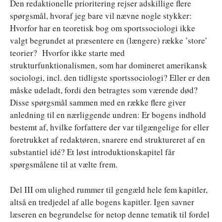
Den redaktionelle prioritering rejser adskillige flere
spørgsmål, hvoraf jeg bare vil nævne nogle stykker:
Hvorfor har en teoretisk bog om sportssociologi ikke
valgt begrundet at præsentere en (længere) række ’store’
teorier? Hvorfor ikke starte med
strukturfunktionalismen, som har domineret amerikansk
sociologi, incl. den tidligste sportssociologi? Eller er den
måske udeladt, fordi den betragtes som værende død?
Disse spørgsmål sammen med en række flere giver
anledning til en nærliggende undren: Er bogens indhold
bestemt af, hvilke forfattere der var tilgængelige for eller
foretrukket af redaktøren, snarere end struktureret af en
substantiel idé? Et løst introduktionskapitel får
spørgsmålene til at vælte frem.
Del III om ulighed rummer til gengæld hele fem kapitler,
altså en tredjedel af alle bogens kapitler. Igen savner
læseren en begrundelse for netop denne tematik til fordel