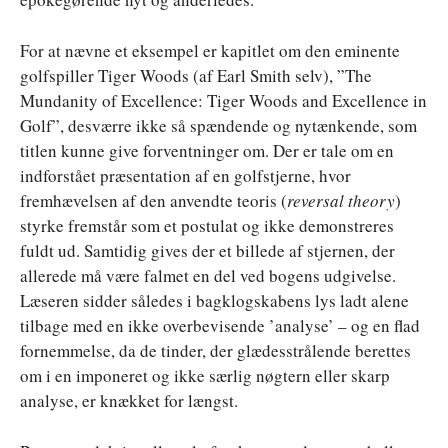
For at nævne et eksempel er kapitlet om den eminente
golfspiller Tiger Woods (af Earl Smith selv), ”The
Mundanity of Excellence: Tiger Woods and Excellence in
Golf”, desværre ikke så spændende og nytænkende, som
titlen kunne give forventninger om. Der er tale om en
indforstået præsentation af en golfstjerne, hvor
fremhævelsen af den anvendte teoris (
reversal theory
)
styrke fremstår som et postulat og ikke demonstreres
fuldt ud. Samtidig gives der et billede af stjernen, der
allerede må være falmet en del ved bogens udgivelse.
Læseren sidder således i bagklogskabens lys ladt alene
tilbage med en ikke overbevisende ’analyse’ – og en flad
fornemmelse, da de tinder, der glædesstrålende berettes
om i en imponeret og ikke særlig nøgtern eller skarp
analyse, er knækket for længst.