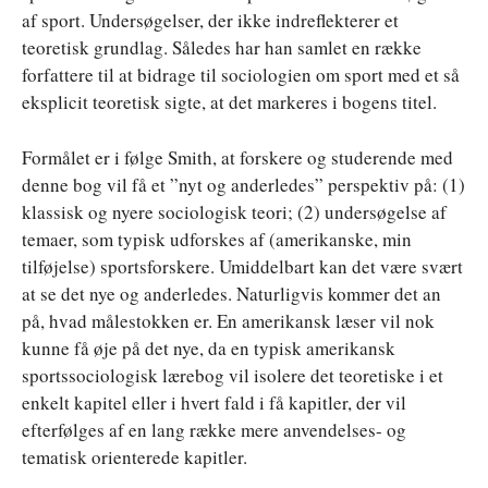
af sport. Undersøgelser, der ikke indreflekterer et
teoretisk grundlag. Således har han samlet en række
forfattere til at bidrage til sociologien om sport med et så
eksplicit teoretisk sigte, at det markeres i bogens titel.
Formålet er i følge Smith, at forskere og studerende med
denne bog vil få et ”nyt og anderledes” perspektiv på: (1)
klassisk og nyere sociologisk teori; (2) undersøgelse af
temaer, som typisk udforskes af (amerikanske, min
tilføjelse) sportsforskere. Umiddelbart kan det være svært
at se det nye og anderledes. Naturligvis kommer det an
på, hvad målestokken er. En amerikansk læser vil nok
kunne få øje på det nye, da en typisk amerikansk
sportssociologisk lærebog vil isolere det teoretiske i et
enkelt kapitel eller i hvert fald i få kapitler, der vil
efterfølges af en lang række mere anvendelses- og
tematisk orienterede kapitler.