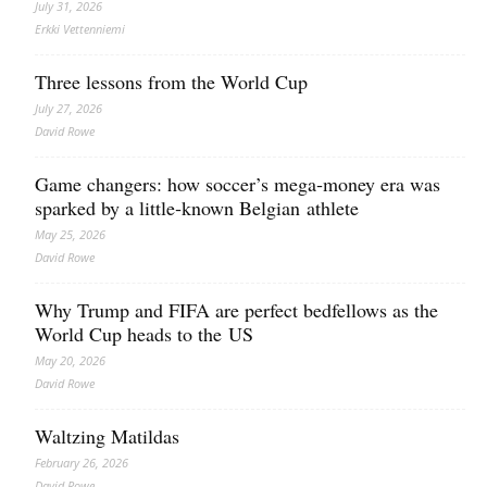
July 31, 2026
Erkki Vetten­­niemi
Three lessons from the World Cup
July 27, 2026
David Rowe
Game changers: how soccer’s mega‑money era was
sparked by a little‑known Belgian athlete
May 25, 2026
David Rowe
Why Trump and FIFA are perfect bedfellows as the
World Cup heads to the US
May 20, 2026
David Rowe
Waltzing Matildas
February 26, 2026
David Rowe