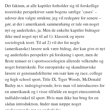
Det faktum, at alle kapitler forholder sig til forskellige
teoretiske perspektiver samt bogens særlige ’cases’ –
udover den valgte struktur, jeg vil redegøre for senere –
gør, at der i amerikansk sammenhæng er tale om noget
nyt og anderledes, ja. Men de enkelte kapitler bidrager
ikke med noget nyt til ad 1): klassisk og nyere
sociologisk teori. Til ad 2) vil der for nogle
(amerikanske) læsere nok være bidrag, der kan give et nyt
og anderledes perspektiv på forskning i sport, men de
fleste temaer er i sportssociologien allerede velkendte og
noget fortærskede. For europæiske og skandinaviske
læsere er genstandsfelterne om især køn og race, college
og high school sport, Title IX, Tiger Woods, McDonald
Bailey m.v. indsigtsgivende, hvis man vil introduceres for
en amerikansk og i visse tilfælde en noget etnocentrisk
indfaldsvinkel til sport. Hvis man ikke har brug for en
sådan introduktion, finder man næppe noget
epokegørende nyt og anderledes.