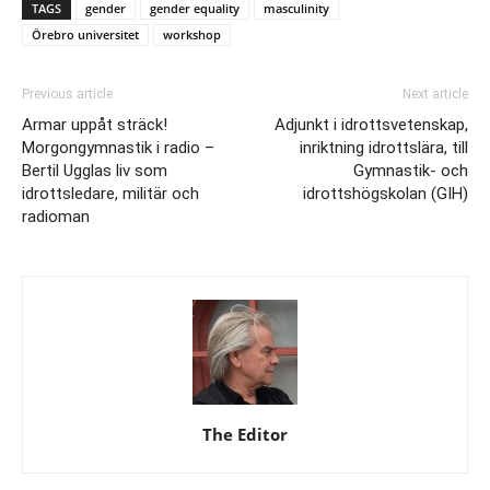
TAGS
gender
gender equality
masculinity
Örebro universitet
workshop
Previous article
Next article
Armar uppåt sträck!
Adjunkt i idrottsvetenskap,
Morgongymnastik i radio –
inriktning idrottslära, till
Bertil Ugglas liv som
Gymnastik- och
idrottsledare, militär och
idrottshögskolan (GIH)
radioman
The Editor