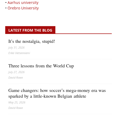
•
Aarhus university
•
Örebro University
LATEST FROM THE BLOG
It’s the nostalgia, stupid!
July 31, 2026
Erkki Vetten­­niemi
Three lessons from the World Cup
July 27, 2026
David Rowe
Game changers: how soccer’s mega‑money era was
sparked by a little‑known Belgian athlete
May 25, 2026
David Rowe