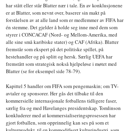
har stått eller står Blatter nær i tale. En av konklusjonene
er at Blatter, som nevnt over, baserer sin makt på
forståelsen av at alle land som er medlemmer av FIFA har
én stemme. Det gjelder å holde seg inne med dem som
styrer i CONCACAF (Nord- og Mellom-Amerika, med
alle sine små karibiske stater) og CAF (Afrika). Blatter
fremstår som ekspert på det politiske spillet, på
hestehandler og på splitt og hersk. Særlig UEFA har
fremstått som strategisk nokså hjelpeløse i møtet med
Blatter (se for eksempel side 78-79).
Kapittel 5 handler om FIFA som pengemaskin; om TV-
avtaler og sponsorer. Her gås det tilbake til den
kommersielle internasjonale fotballens tidligere faser,
særlig fra og med Havelanges presidentskap. Tomlinson
konkluderer med at kommersialiseringsprosessen har
gjort fotballen, som opprinnelig kan ses på som et
kulturprodukt, til en kommodifisert kulturindustri, som