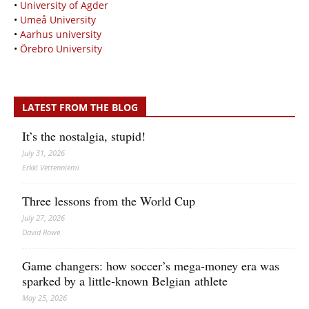
•
University of Agder
•
Umeå University
•
Aarhus university
•
Örebro University
LATEST FROM THE BLOG
It’s the nostalgia, stupid!
July 31, 2026
Erkki Vetten­­niemi
Three lessons from the World Cup
July 27, 2026
David Rowe
Game changers: how soccer’s mega‑money era was
sparked by a little‑known Belgian athlete
May 25, 2026