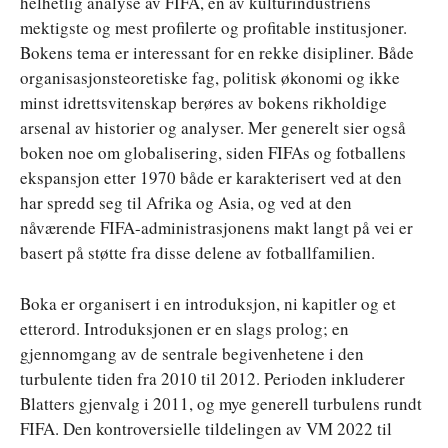
helhetlig analyse av FIFA, en av kulturindustriens
mektigste og mest profilerte og profitable institusjoner.
Bokens tema er interessant for en rekke disipliner. Både
organisasjonsteoretiske fag, politisk økonomi og ikke
minst idrettsvitenskap berøres av bokens rikholdige
arsenal av historier og analyser. Mer generelt sier også
boken noe om globalisering, siden FIFAs og fotballens
ekspansjon etter 1970 både er karakterisert ved at den
har spredd seg til Afrika og Asia, og ved at den
nåværende FIFA-administrasjonens makt langt på vei er
basert på støtte fra disse delene av fotballfamilien.
Boka er organisert i en introduksjon, ni kapitler og et
etterord. Introduksjonen er en slags prolog; en
gjennomgang av de sentrale begivenhetene i den
turbulente tiden fra 2010 til 2012. Perioden inkluderer
Blatters gjenvalg i 2011, og mye generell turbulens rundt
FIFA. Den kontroversielle tildelingen av VM 2022 til