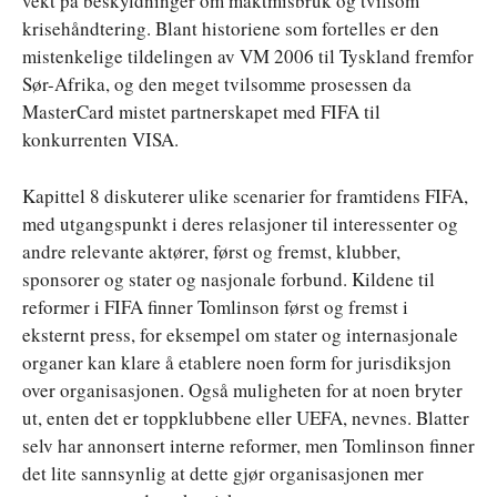
vekt på beskyldninger om maktmisbruk og tvilsom
krisehåndtering. Blant historiene som fortelles er den
mistenkelige tildelingen av VM 2006 til Tyskland fremfor
Sør-Afrika, og den meget tvilsomme prosessen da
MasterCard mistet partnerskapet med FIFA til
konkurrenten VISA.
Kapittel 8 diskuterer ulike scenarier for framtidens FIFA,
med utgangspunkt i deres relasjoner til interessenter og
andre relevante aktører, først og fremst, klubber,
sponsorer og stater og nasjonale forbund. Kildene til
reformer i FIFA finner Tomlinson først og fremst i
eksternt press, for eksempel om stater og internasjonale
organer kan klare å etablere noen form for jurisdiksjon
over organisasjonen. Også muligheten for at noen bryter
ut, enten det er toppklubbene eller UEFA, nevnes. Blatter
selv har annonsert interne reformer, men Tomlinson finner
det lite sannsynlig at dette gjør organisasjonen mer