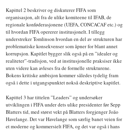
Kapittel 2 beskriver og diskuterer FIFA som
organisasjon, alt fra de ulike komiteene til IFAB, de
regionale konføderasjonene (UEFA, CONCACAF etc.) og
til hvordan FIFA opererer institusjonelt. I tillegg
understreker Tomlinson hvordan en del av strukturen har
problematiske konsekvenser som åpner for blant annet
korrupsjon. Kapitlet bygger slik også på en ”idealer og
realiteter”-tradisjon, ved at institusjonelle praksiser ikke
uten videre kan avleses fra de formelle strukturene.
Bokens kritiske ambisjon kommer således tydelig fram
også i dette i utgangspunktet nokså deskriptive kapitlet.
Kapittel 3 har tittelen ”Leaders” og undersøker
utviklingen i FIFA under dets ulike presidenter før Sepp
Blatters tid, med størst vekt på Blatters forgjenger João
Havelange. Det var Havelange som særlig banet veien for
et moderne og kommersielt FIFA, og det var også i hans