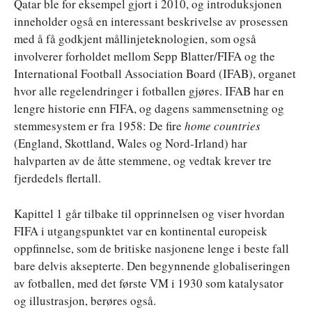
Qatar ble for eksempel gjort i 2010, og introduksjonen
inneholder også en interessant beskrivelse av prosessen
med å få godkjent mållinjeteknologien, som også
involverer forholdet mellom Sepp Blatter/FIFA og the
International Football Association Board (IFAB), organet
hvor alle regelendringer i fotballen gjøres. IFAB har en
lengre historie enn FIFA, og dagens sammensetning og
stemmesystem er fra 1958: De fire
home countries
(England, Skottland, Wales og Nord-Irland) har
halvparten av de åtte stemmene, og vedtak krever tre
fjerdedels flertall.
Kapittel 1 går tilbake til opprinnelsen og viser hvordan
FIFA i utgangspunktet var en kontinental europeisk
oppfinnelse, som de britiske nasjonene lenge i beste fall
bare delvis aksepterte. Den begynnende globaliseringen
av fotballen, med det første VM i 1930 som katalysator
og illustrasjon, berøres også.