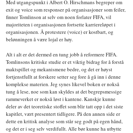
Med utgangspunkt i Albert O. Hirschmans begreper om
exit og voice som responser på organisasjoner som feiler,
finner Tomlinson at selv om noen forlater FIFA, vil
majoriteten i organisasjonen fortsette karriereløpet i
organisasjonen. Å protestere (voice) er kostbart, og
belønningen å være lojal er høy.
Alt i alt er det dermed en tung jobb å reformere FIFA.
Tomlinsons kritiske studie er et viktig bidrag for å forstå
maktspillet og mekanismene bedre, og det er høyst
fortjenstfullt at forskere setter seg fore å gå inn i denne
komplekse materien. Jeg synes likevel boken er nokså
tung å lese, noe som kan skyldes at det begrepsmessige
rammeverket er nokså løst i kantene. Kanskje kunne
deler av det teoretiske stoffet som blir tatt opp i det siste
kapitlet, vært presentert tidligere. På den annen side er
dette en kritisk analyse som står seg godt på egen hånd,
og det er i seg selv verdifullt. Alle bør kunne ha utbytte