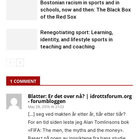
Bostonian racism in sports and in
schools, now and then: The Black Box
of the Red Sox
Renegotiating sport: Learning,
identity, and lifestyle sports in
teaching and coaching
1 COMMENT
Blatter: Er det over nå? | idrottsforum.org
- forumbloggen
May 28, 2015 At 21:02
[…] seg ved makten år etter år, tiår etter tiår?
For en tid siden leste jeg Alan Tomlinsons bok
«FIFA: The men, the myths and the money».
Basert på noen av innsiktene fra hans studie