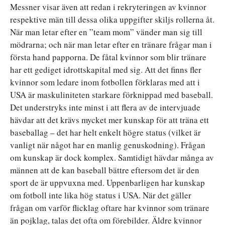
Messner visar även att redan i rekryteringen av kvinnor
respektive män till dessa olika uppgifter skiljs rollerna åt.
När man letar efter en ”team mom” vänder man sig till
mödrarna; och när man letar efter en tränare frågar man i
första hand papporna. De fåtal kvinnor som blir tränare
har ett gediget idrottskapital med sig. Att det finns fler
kvinnor som ledare inom fotbollen förklaras med att i
USA är maskuliniteten starkare förknippad med baseball.
Det understryks inte minst i att flera av de intervjuade
hävdar att det krävs mycket mer kunskap för att träna ett
baseballag – det har helt enkelt högre status (vilket är
vanligt när något har en manlig genuskodning). Frågan
om kunskap är dock komplex. Samtidigt hävdar många av
männen att de kan baseball bättre eftersom det är den
sport de är uppvuxna med. Uppenbarligen har kunskap
om fotboll inte lika hög status i USA. När det gäller
frågan om varför flicklag oftare har kvinnor som tränare
än pojklag, talas det ofta om förebilder. Äldre kvinnor