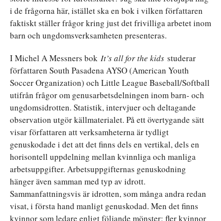
i de frågorna här, istället ska en bok i vilken författaren
faktiskt ställer frågor kring just det frivilliga arbetet inom
barn och ungdomsverksamheten presenteras.
I Michel A Messners bok
It’s all for the kids
studerar
författaren South Pasadena AYSO (American Youth
Soccer Organization) och Little League Baseball/Softball
utifrån frågor om genusarbetsdelningen inom barn- och
ungdomsidrotten. Statistik, intervjuer och deltagande
observation utgör källmaterialet. På ett övertygande sätt
visar författaren att verksamheterna är tydligt
genuskodade i det att det finns dels en vertikal, dels en
horisontell uppdelning mellan kvinnliga och manliga
arbetsuppgifter. Arbetsuppgifternas genuskodning
hänger även samman med typ av idrott.
Sammanfattningsvis är idrotten, som många andra redan
visat, i första hand manligt genuskodad. Men det finns
kvinnor som ledare enligt följande mönster: fler kvinnor