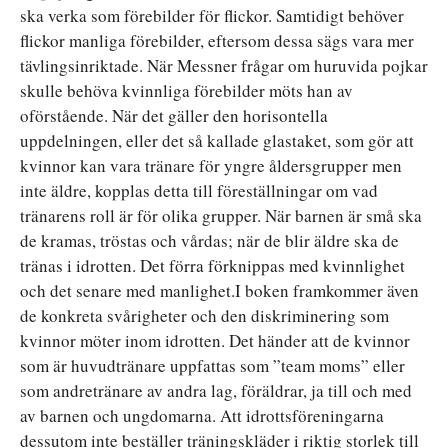
ska verka som förebilder för flickor. Samtidigt behöver
flickor manliga förebilder, eftersom dessa sägs vara mer
tävlingsinriktade. När Messner frågar om huruvida pojkar
skulle behöva kvinnliga förebilder möts han av
oförstående. När det gäller den horisontella
uppdelningen, eller det så kallade glastaket, som gör att
kvinnor kan vara tränare för yngre åldersgrupper men
inte äldre, kopplas detta till föreställningar om vad
tränarens roll är för olika grupper. När barnen är små ska
de kramas, tröstas och vårdas; när de blir äldre ska de
tränas i idrotten. Det förra förknippas med kvinnlighet
och det senare med manlighet.I boken framkommer även
de konkreta svårigheter och den diskriminering som
kvinnor möter inom idrotten. Det händer att de kvinnor
som är huvudtränare uppfattas som ”team moms” eller
som andretränare av andra lag, föräldrar, ja till och med
av barnen och ungdomarna. Att idrottsföreningarna
dessutom inte beställer träningskläder i riktig storlek till