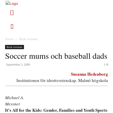
Home
Book reviews
Book reviews
Soccer mums och baseball dads
September 2, 2009
0
Susanna Hedenborg
Institutionen för idrottsvetenskap. Malmö högskola
Michael A.
Messner
It’s All for the Kids: Gender, Families and Youth Sports