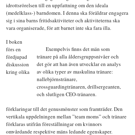
idrottsrörelsen till en uppfattning om den ideala
(medelklass-) barndomen. I denna ska föräldrar engagera
sig i sina barns fritidsaktiviteter och aktiviteterna ska
vara organiserade, för att barnet inte ska fara illa.
I boken
Exempelvis finns det män som
förs en
tränare på alla åldersgruppsnivåer och
fördjupad
det gör att han även utvecklar en analys
diskussion
av olika typer av maskulina tränare:
kring olika
nallebjörnstränare,
crossguardingtränaren, drillsergeanten,
och slutligen CEO-tränaren.
förklaringar till det genusmönster som framträder. Den
vertikala uppdelningen mellan ”team moms” och tränare
förklaras utifrån föreställningar om kvinnors
omvårdande respektive mäns ledande egenskaper.