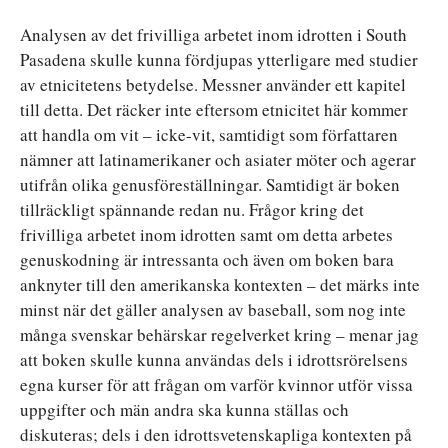
Analysen av det frivilliga arbetet inom idrotten i South
Pasadena skulle kunna fördjupas ytterligare med studier
av etnicitetens betydelse. Messner använder ett kapitel
till detta. Det räcker inte eftersom etnicitet här kommer
att handla om vit – icke-vit, samtidigt som författaren
nämner att latinamerikaner och asiater möter och agerar
utifrån olika genusföreställningar. Samtidigt är boken
tillräckligt spännande redan nu. Frågor kring det
frivilliga arbetet inom idrotten samt om detta arbetes
genuskodning är intressanta och även om boken bara
anknyter till den amerikanska kontexten – det märks inte
minst när det gäller analysen av baseball, som nog inte
många svenskar behärskar regelverket kring – menar jag
att boken skulle kunna användas dels i idrottsrörelsens
egna kurser för att frågan om varför kvinnor utför vissa
uppgifter och män andra ska kunna ställas och
diskuteras; dels i den idrottsvetenskapliga kontexten på