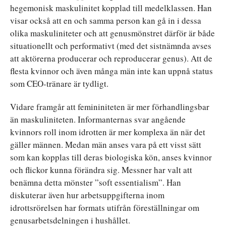
hegemonisk maskulinitet kopplad till medelklassen. Han
visar också att en och samma person kan gå in i dessa
olika maskuliniteter och att genusmönstret därför är både
situationellt och performativt (med det sistnämnda avses
att aktörerna producerar och reproducerar genus). Att de
flesta kvinnor och även många män inte kan uppnå status
som CEO-tränare är tydligt.
Vidare framgår att femininiteten är mer förhandlingsbar
än maskuliniteten. Informanternas svar angående
kvinnors roll inom idrotten är mer komplexa än när det
gäller männen. Medan män anses vara på ett visst sätt
som kan kopplas till deras biologiska kön, anses kvinnor
och flickor kunna förändra sig. Messner har valt att
benämna detta mönster ”soft essentialism”. Han
diskuterar även hur arbetsuppgifterna inom
idrottsrörelsen har formats utifrån föreställningar om
genusarbetsdelningen i hushållet.