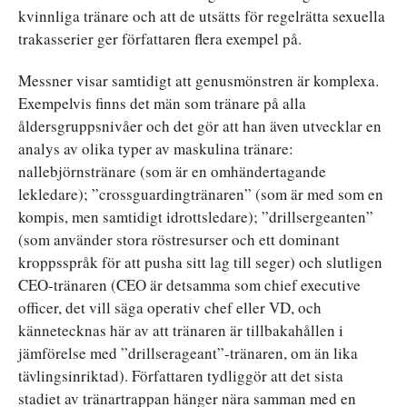
kvinnliga tränare och att de utsätts för regelrätta sexuella
trakasserier ger författaren flera exempel på.
Messner visar samtidigt att genusmönstren är komplexa.
Exempelvis finns det män som tränare på alla
åldersgruppsnivåer och det gör att han även utvecklar en
analys av olika typer av maskulina tränare:
nallebjörnstränare (som är en omhändertagande
lekledare); ”crossguardingtränaren” (som är med som en
kompis, men samtidigt idrottsledare); ”drillsergeanten”
(som använder stora röstresurser och ett dominant
kroppsspråk för att pusha sitt lag till seger) och slutligen
CEO-tränaren (CEO är detsamma som chief executive
officer, det vill säga operativ chef eller VD, och
kännetecknas här av att tränaren är tillbakahållen i
jämförelse med ”drillserageant”-tränaren, om än lika
tävlingsinriktad). Författaren tydliggör att det sista
stadiet av tränartrappan hänger nära samman med en