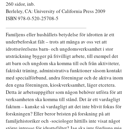
260 sidor, inb.
Berleley, CA: University of California Press 2009
ISBN 978-0-520-25708-5
Familjens eller hushållets betydelse för idrotten är ett
underbeforskat fält – trots att många av oss vet att
idrottsrörelsens barn- och ungdomsverksamhet i stor
utsträckning bygger på frivilligt arbete, till exempel det
att barn och ungdom ska komma till och från aktiviteter,
faktiskt träning, administrativa funktioner såsom kontakt
med specialförbund, andra föreningar och de aktiva inom
den egna föreningen, kioskverksamhet, läger etcetera.
Detta är arbetsuppgifter som någon behöver utföra för att
verksamheten ska komma till stånd. Det är ett vardagligt
faktum – kanske så vardagligt att det inte blivit fokus för
forskningen? Eller beror bristen på forskning på att
familjehistoriker och -sociologer hittills inte visat något
större intresse för idrottsfältet? Jag ska inte fördjupa mig