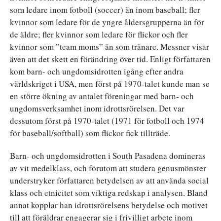
som ledare inom fotboll (soccer) än inom baseball; fler
kvinnor som ledare för de yngre åldersgrupperna än för
de äldre; fler kvinnor som ledare för flickor och fler
kvinnor som ”team moms” än som tränare. Messner visar
även att det skett en förändring över tid. Enligt författaren
kom barn- och ungdomsidrotten igång efter andra
världskriget i USA, men först på 1970-talet kunde man se
en större ökning av antalet föreningar med barn- och
ungdomsverksamhet inom idrottsrörelsen. Det var
dessutom först på 1970-talet (1971 för fotboll och 1974
för baseball/softball) som flickor fick tillträde.
Barn- och ungdomsidrotten i South Pasadena domineras
av vit medelklass, och förutom att studera genusmönster
understryker författaren betydelsen av att använda social
klass och etnicitet som viktiga redskap i analysen. Bland
annat kopplar han idrottsrörelsens betydelse och motivet
till att föräldrar engagerar sig i frivilligt arbete inom