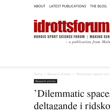
ABOUT
LATEST PUBLICATIONS
THE BLOG
RESEARCH ARTICLES
FEATURE AR
Home
Research articles
’Dilemmatic spaces’ och 
Research articles
’Dilemmatic spaces
deltagande i ridsk