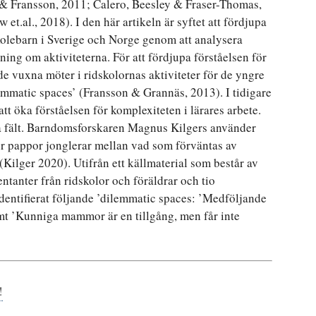
& Fransson, 2011; Calero, Beesley & Fraser-Thomas,
t.al., 2018). I den här artikeln är syftet att fördjupa
kolebarn i Sverige och Norge genom att analysera
ing om aktiviteterna. För att fördjupa förståelsen för
e vuxna möter i ridskolornas aktiviteter för de yngre
mmatic spaces’ (Fransson & Grannäs, 2013). I tidigare
tt öka förståelsen för komplexiteten i lärares arbete.
a fält. Barndomsforskaren Magnus Kilgers använder
ur pappor jonglerar mellan vad som förväntas av
Kilger 2020). Utifrån ett källmaterial som består av
ntanter från ridskolor och föräldrar och tio
identifierat följande ’dilemmatic spaces: ’Medföljande
mt ’Kunniga mammor är en tillgång, men får inte
!