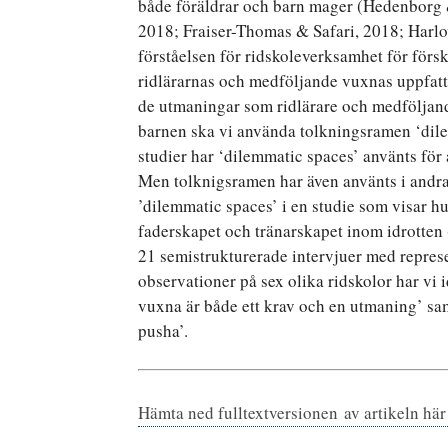
både föräldrar och barn mager (Hedenborg 
2018; Fraiser-Thomas & Safari, 2018; Harlow e
förståelsen för ridskoleverksamhet för förs
ridlärarnas och medföljande vuxnas uppfattn
de utmaningar som ridlärare och medföljand
barnen ska vi använda tolkningsramen ‘dile
studier har ‘dilemmatic spaces’ använts för a
Men tolknigsramen har även använts i andr
’dilemmatic spaces’ i en studie som visar h
faderskapet och tränarskapet inom idrotten (
21 semistrukturerade intervjuer med represe
observationer på sex olika ridskolor har vi 
vuxna är både ett krav och en utmaning’ sa
pusha’.
Hämta ned fulltextversionen av artikeln här