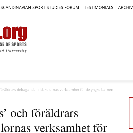
SCANDINAVIAN SPORT STUDIES FORUM
TESTIMONIALS
ARCHIV
TICLES
BOOK REVIEWS
NEWS
JOURNALS
föräldrars deltagande i ridskolornas verksamhet för de yngre barnen
’ och föräldrars
olornas verksamhet för