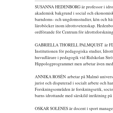
SUSANNA HEDENBORG är professor i idrott
akademisk bakgrund i social och ekonomisk h
barndoms- och ungdomsstudier, kön och hästs
läroböcker inom idrottsvetenskap. Hedenbor
ordförande för Centrum för idrottsforskning
GABRIELLA THORELL PALMQUIST är FD i id
Institutionen för pedagogiska studier, Idro
huvudlärare i pedagogik vid Ridskolan Str
Hippologprogrammet men arbetar även med 
ANNIKA ROSÉN arbetar på Malmö universitet
jurist och disputerad i socialt arbete och ha
Forskningsområden är forskningsetik, socio
barns idrottande med särskild inriktning på
OSKAR SOLENES är docent i sport manageme