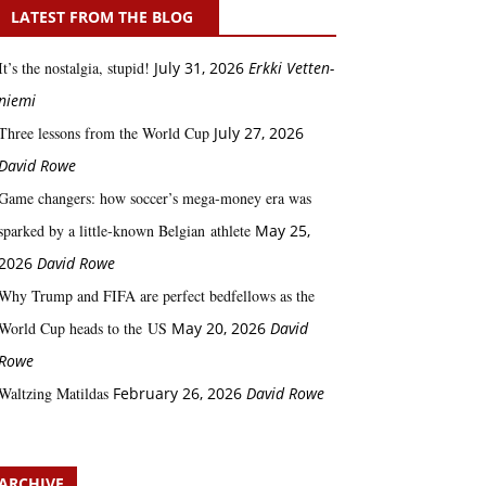
LATEST FROM THE BLOG
It’s the nostalgia, stupid!
July 31, 2026
Erkki Vetten­­
niemi
Three lessons from the World Cup
July 27, 2026
David Rowe
Game changers: how soccer’s mega‑money era was
sparked by a little‑known Belgian athlete
May 25,
2026
David Rowe
Why Trump and FIFA are perfect bedfellows as the
World Cup heads to the US
May 20, 2026
David
Rowe
Waltzing Matildas
February 26, 2026
David Rowe
ARCHIVE