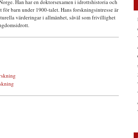
orge. Han har en doktorsexamen i idrottshistoria och
t för barn under 1900-talet. Hans forskningsintresse är
lturella värderingar i allmänhet, såväl som frivillighet
ungdomsidrott.
orskning
rskning