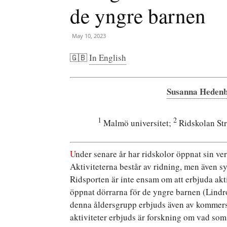
de yngre barnen
May 10, 2023
🇬🇧
In English
Susanna Heden
1
2
Malmö universitet;
Ridskolan St
U
nder senare år har ridskolor öppnat sin ve
Aktiviteterna består av ridning, men även sy
Ridsporten är inte ensam om att erbjuda akt
öppnat dörrarna för de yngre barnen (Lindro
denna åldersgrupp erbjuds även av kommersiel
aktiviteter erbjuds är forskning om vad som