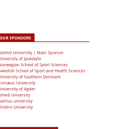
OUR SPONSORS
 Malmö University | Main Sponsor
University of Jyväskylä
Norwegian School of Sport Sciences
Swedish School of Sport and Health Sciences
University of Southern Denmark
Linnæus University
University of Agder
Umeå University
Aarhus university
Örebro University