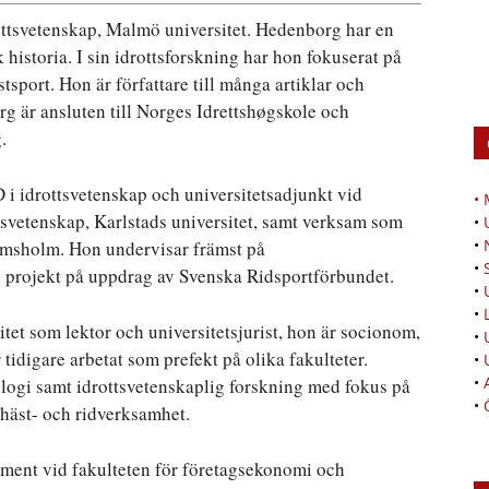
svetenskap, Malmö universitet. Hedenborg har en
istoria. I sin idrottsforskning har hon fokuserat på
port. Hon är författare till många artiklar och
g är ansluten till Norges Idrettshøgskole och
.
rottsvetenskap och universitetsadjunkt vid
•
ttsvetenskap, Karlstads universitet, samt verksam som
•
•
ömsholm. Hon undervisar främst på
•
projekt på uppdrag av Svenska Ridsportförbundet.
•
•
 som lektor och universitetsjurist, hon är socionom,
•
r tidigare arbetat som prefekt på olika fakulteter.
•
•
logi samt idrottsvetenskaplig forskning med fokus på
•
 häst- och ridverksamhet.
nt vid fakulteten för företagsekonomi och