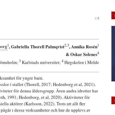
0
1
2,3
1
borg
, Gabriella Thorell Palmqvist
, Annika Rosén
4
& Oskar Solenes
3
4
römsholm;
Karlstads universitet;
Høgskolen i Molde
rksamhet för yngre barn.
sslor i stallet (Thorell, 2017; Hedenborg et al, 2021).
iviteter för denna åldersgrupp. Även andra idrotter har
th, 1991; Hedenborg, et al, 2020). Aktiviteter för
la aktörer (Karlsson, 2022). Trots att allt fler
 pågår i dessa verksamheter och hur de upplevs av