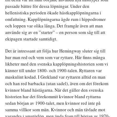
passade bättre för dessa löpningar. Under den
hellenistiska perioden ökade hästkapplöpningarna i
omfattning. Kapplöpningarna ägde rum i hippodromer
och loppen var olika långa. Det framgår även att man
använde sig av en ”starter” – en person som såg till att
ekipagen startade samtidigt.
Det är intressant att följa hur Hemingway sluter sig till
hur man red och vem som var ryttare. Här finns många
likheter med den svenska kapplöpningshistorien som vi
känner till under 1800- och 1900-talen. Ryttaren var
maskulint kodad. I Grekland var ryttaren alltid en man
och han red barbacka (utan sadel), även om det förekom
kvinnor bland hästägarna. När det gäller den svenska
historien har det förekommit kvinnor bland ryttarna
sedan början av 1900-talet, men kvinnor red inte på
samma villkor som män. Kvinnor och män tävlade mot
varandra i amatörlöp, men ända fram till början av 1970-