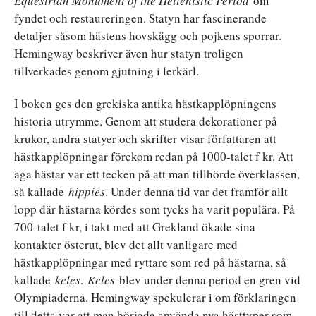
Equestrian Monument of the Hellenistic Period
om
fyndet och restaureringen. Statyn har fascinerande
detaljer såsom hästens hovskägg och pojkens sporrar.
Hemingway beskriver även hur statyn troligen
tillverkades genom gjutning i lerkärl.
I boken ges den grekiska antika hästkapplöpningens
historia utrymme. Genom att studera dekorationer på
krukor, andra statyer och skrifter visar författaren att
hästkapplöpningar förekom redan på 1000-talet f kr. Att
äga hästar var ett tecken på att man tillhörde överklassen,
så kallade
hippies
. Under denna tid var det framför allt
lopp där hästarna kördes som tycks ha varit populära. På
700-talet f kr, i takt med att Grekland ökade sina
kontakter österut, blev det allt vanligare med
hästkapplöpningar med ryttare som red på hästarna, så
kallade
keles
.
Keles
blev under denna period en gren vid
Olympiaderna. Hemingway spekulerar i om förklaringen
till detta var att man började använda nya hästtyper som