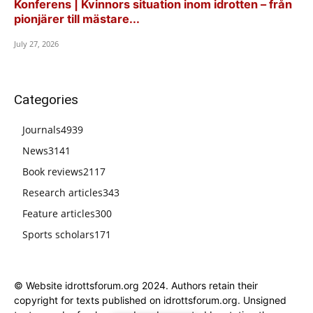
Konferens | Kvinnors situation inom idrotten – från
pionjärer till mästare...
July 27, 2026
Categories
Journals
4939
News
3141
Book reviews
2117
Research articles
343
Feature articles
300
Sports scholars
171
© Website idrottsforum.org 2024. Authors retain their
copyright for texts published on idrottsforum.org. Unsigned