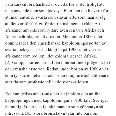
vara särskilt bra hästkarlar och därför är det troligt att
man använde dem som jockeys. Eller kan det ha varit för
att man använde svarta som slavar, eftersom man ansåg
att det var för farligt för de fria männen att rida? Att
afrikaner använts som ryttare även senare i Afrika och
Amerika är idag relativt okänt. Men under 1800-talet
dominerades den amerikanske kapplöpningssporten av
svarta jockeys.
[1]
Och långt in på 1900-talet var det
afrikaner som red löp i det kolonialiserade Afrika.
[2]
Galoppsporten har haft en internationell prägel även i
den svenska historien. Redan under början av 1900-talet
kom tyskar, engelsmän och senare ungrare och chilenare
att rida som professionella i de svenska löpen.
Det kan tyckas anakronistiskt att jämföra den antika
kapplöpningen med kapplöpningar i 1900-talet Sverige.
Samtidigt är det just igenkännandet som gör statyn så
intressant. Den stora bronsstatyn talar inte bara om