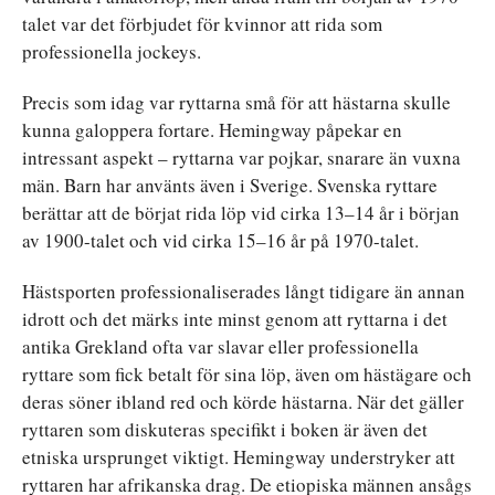
talet var det förbjudet för kvinnor att rida som
professionella jockeys.
Precis som idag var ryttarna små för att hästarna skulle
kunna galoppera fortare. Hemingway påpekar en
intressant aspekt – ryttarna var pojkar, snarare än vuxna
män. Barn har använts även i Sverige. Svenska ryttare
berättar att de börjat rida löp vid cirka 13–14 år i början
av 1900-talet och vid cirka 15–16 år på 1970-talet.
Hästsporten professionaliserades långt tidigare än annan
idrott och det märks inte minst genom att ryttarna i det
antika Grekland ofta var slavar eller professionella
ryttare som fick betalt för sina löp, även om hästägare och
deras söner ibland red och körde hästarna. När det gäller
ryttaren som diskuteras specifikt i boken är även det
etniska ursprunget viktigt. Hemingway understryker att
ryttaren har afrikanska drag. De etiopiska männen ansågs