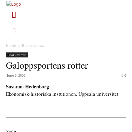
Home
Book reviews
Book reviews
Galoppsportens rötter
June 6, 2005
0
Susanna Hedenborg
Ekonomisk-historiska instutionen, Uppsala universitet
Seán