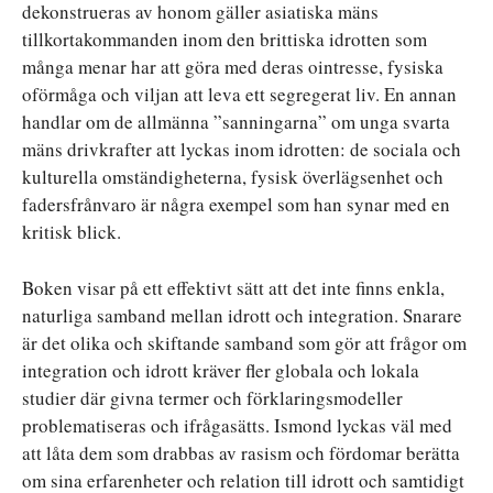
dekonstrueras av honom gäller asiatiska mäns
tillkortakommanden inom den brittiska idrotten som
många menar har att göra med deras ointresse, fysiska
oförmåga och viljan att leva ett segregerat liv. En annan
handlar om de allmänna ”sanningarna” om unga svarta
mäns drivkrafter att lyckas inom idrotten: de sociala och
kulturella omständigheterna, fysisk överlägsenhet och
fadersfrånvaro är några exempel som han synar med en
kritisk blick.
Boken visar på ett effektivt sätt att det inte finns enkla,
naturliga samband mellan idrott och integration. Snarare
är det olika och skiftande samband som gör att frågor om
integration och idrott kräver fler globala och lokala
studier där givna termer och förklaringsmodeller
problematiseras och ifrågasätts. Ismond lyckas väl med
att låta dem som drabbas av rasism och fördomar berätta
om sina erfarenheter och relation till idrott och samtidigt