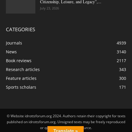
Citizenship, Leisure, and Legacy”,...
July 23, 2026
CATEGORIES
Journals
4939
News
3140
Book reviews
2117
Research articles
343
Feature articles
300
Sports scholars
171
© Website idrottsforum.org 2024. Authors retain their copyright for texts
published on idrottsforum.org. Unsigned texts may be freely reproduced
or quoted by stating the source.
Translate »