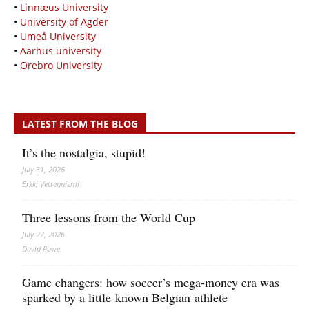
•
Linnæus University
•
University of Agder
•
Umeå University
•
Aarhus university
•
Örebro University
LATEST FROM THE BLOG
It’s the nostalgia, stupid!
July 31, 2026
Erkki Vetten­­niemi
Three lessons from the World Cup
July 27, 2026
David Rowe
Game changers: how soccer’s mega‑money era was
sparked by a little‑known Belgian athlete