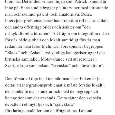
blomma. Det är den senare linjen som Patrick Ismond är
inne på. Hans studie bygger på intervjuer med idrottande
män och kvinnor på elit- och amatörnivå. Dessa
intervjuer problematiserar han i relation till massmediala
och andra offentliga bilder och åsikter om ”den
mångkulturella idrotten”. Att frågor om integration måste
förstås både globalt och lokalt samtidigt förstår man
redan när man läser titeln. Där förekommer begreppen
”Black” och ”Asian”, två vanliga kategoriseringar i det
brittiska samhället. Motsvarande sätt att resonera i
Sverige är ju som bekant ”svenskar” och ”invandrare”.
Den första viktiga insikten när man läser boken är just
detta: att integrationsproblematik måste förstås lokalt i
det samhälle man studerar och med de begrepp och
kategorier som där används. Detta sätter den svenska
debatten i ett nytt ljus och ”självklara”
förklaringsmodeller kan då ifrågasättas. Ismond