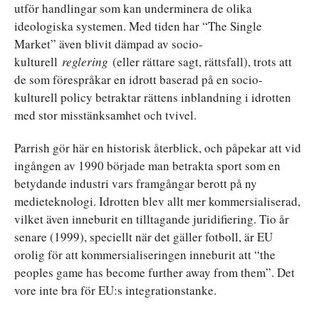
utför handlingar som kan underminera de olika
ideologiska systemen. Med tiden har “The Single
Market” även blivit dämpad av socio-
kulturell
reglering
(eller rättare sagt, rättsfall), trots att
de som förespråkar en idrott baserad på en socio-
kulturell policy betraktar rättens inblandning i idrotten
med stor misstänksamhet och tvivel.
Parrish gör här en historisk återblick, och påpekar att vid
ingången av 1990 började man betrakta sport som en
betydande industri vars framgångar berott på ny
medieteknologi. Idrotten blev allt mer kommersialiserad,
vilket även inneburit en tilltagande juridifiering. Tio år
senare (1999), speciellt när det gäller fotboll, är EU
orolig för att kommersialiseringen inneburit att “the
peoples game has become further away from them”. Det
vore inte bra för EU:s integrationstanke.