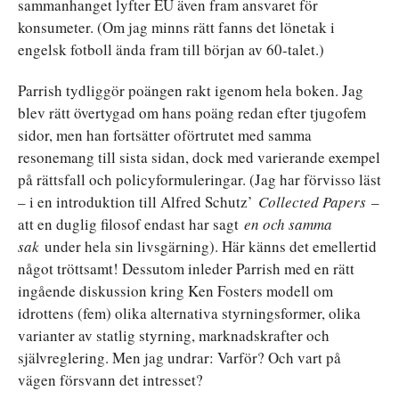
sammanhanget lyfter EU även fram ansvaret för
konsumeter. (Om jag minns rätt fanns det lönetak i
engelsk fotboll ända fram till början av 60-talet.)
Parrish tydliggör poängen rakt igenom hela boken. Jag
blev rätt övertygad om hans poäng redan efter tjugofem
sidor, men han fortsätter oförtrutet med samma
resonemang till sista sidan, dock med varierande exempel
på rättsfall och policyformuleringar. (Jag har förvisso läst
– i en introduktion till Alfred Schutz’
Collected Papers
–
att en duglig filosof endast har sagt
en och samma
sak
under hela sin livsgärning). Här känns det emellertid
något tröttsamt! Dessutom inleder Parrish med en rätt
ingående diskussion kring Ken Fosters modell om
idrottens (fem) olika alternativa styrningsformer, olika
varianter av statlig styrning, marknadskrafter och
självreglering. Men jag undrar: Varför? Och vart på
vägen försvann det intresset?