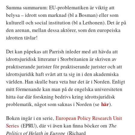
Summa summarum: EU-problematiken är viktig att
belysa – idrott som marknad (bl a Bosman) eller som
kulturell och social institution (bl a Lethonen). Det är på
den arenan, mellan dessa aktörer, som den europeiska
idrotten tävlar!
Det kan påpekas att Parrish inleder med att hävda att
idrottsjuridisk litteratur i Storbritanien är skriven av
praktiserande jurister för praktiserande jurister och att
idrottsjuridik haft svårt att ta sig in i den akademiska
världen. Han skulle bara veta hur det är i Norden. Enligt
mitt förmenande kan man på de engelska universiteten
hitta öar där forskning bedrivs kring idrottsjuridisk
här
problematik, något som saknas i Norden (se
).
Boken ingår i en serie,
European Policy Research Unit
Series
(EPRU), där vi även kan finna böcker om
The
Politics of Helath in Europe
(Richard