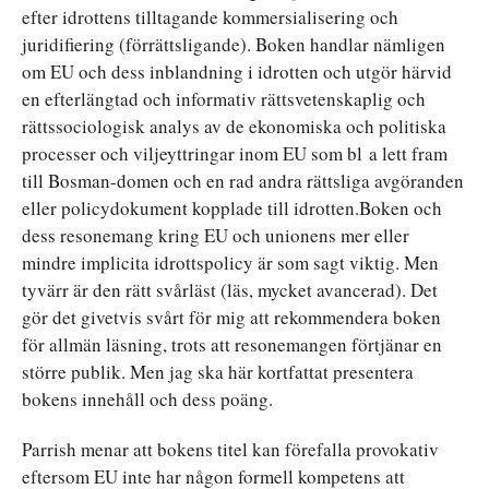
efter idrottens tilltagande kommersialisering och
juridifiering (förrättsligande). Boken handlar nämligen
om EU och dess inblandning i idrotten och utgör härvid
en efterlängtad och informativ rättsvetenskaplig och
rättssociologisk analys av de ekonomiska och politiska
processer och viljeyttringar inom EU som bl a lett fram
till Bosman-domen och en rad andra rättsliga avgöranden
eller policydokument kopplade till idrotten.Boken och
dess resonemang kring EU och unionens mer eller
mindre implicita idrottspolicy är som sagt viktig. Men
tyvärr är den rätt svårläst (läs, mycket avancerad). Det
gör det givetvis svårt för mig att rekommendera boken
för allmän läsning, trots att resonemangen förtjänar en
större publik. Men jag ska här kortfattat presentera
bokens innehåll och dess poäng.
Parrish menar att bokens titel kan förefalla provokativ
eftersom EU inte har någon formell kompetens att