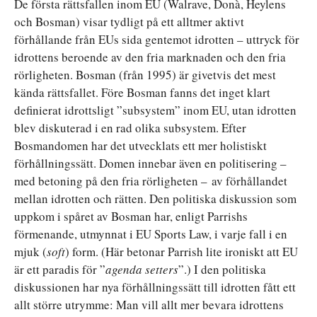
De första rättsfallen inom EU (Walrave, Donà, Heylens
och Bosman) visar tydligt på ett alltmer aktivt
förhållande från EUs sida gentemot idrotten – uttryck för
idrottens beroende av den fria marknaden och den fria
rörligheten. Bosman (från 1995) är givetvis det mest
kända rättsfallet. Före Bosman fanns det inget klart
definierat idrottsligt ”subsystem” inom EU, utan idrotten
blev diskuterad i en rad olika subsystem. Efter
Bosmandomen har det utvecklats ett mer holistiskt
förhållningssätt. Domen innebar även en politisering –
med betoning på den fria rörligheten – av förhållandet
mellan idrotten och rätten. Den politiska diskussion som
uppkom i spåret av Bosman har, enligt Parrishs
förmenande, utmynnat i EU Sports Law, i varje fall i en
mjuk (
soft
) form. (Här betonar Parrish lite ironiskt att EU
är ett paradis för ”
agenda setters
”.) I den politiska
diskussionen har nya förhållningssätt till idrotten fått ett
allt större utrymme: Man vill allt mer bevara idrottens