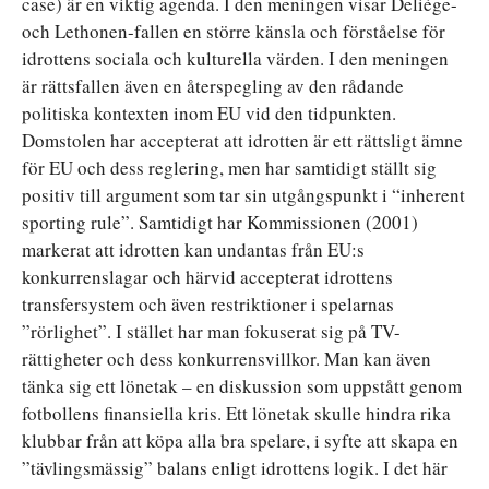
case) är en viktig agenda. I den meningen visar Deliège-
och Lethonen-fallen en större känsla och förståelse för
idrottens sociala och kulturella värden. I den meningen
är rättsfallen även en återspegling av den rådande
politiska kontexten inom EU vid den tidpunkten.
Domstolen har accepterat att idrotten är ett rättsligt ämne
för EU och dess reglering, men har samtidigt ställt sig
positiv till argument som tar sin utgångspunkt i “inherent
sporting rule”. Samtidigt har Kommissionen (2001)
markerat att idrotten kan undantas från EU:s
konkurrenslagar och härvid accepterat idrottens
transfersystem och även restriktioner i spelarnas
”rörlighet”. I stället har man fokuserat sig på TV-
rättigheter och dess konkurrensvillkor. Man kan även
tänka sig ett lönetak – en diskussion som uppstått genom
fotbollens finansiella kris. Ett lönetak skulle hindra rika
klubbar från att köpa alla bra spelare, i syfte att skapa en
”tävlingsmässig” balans enligt idrottens logik. I det här