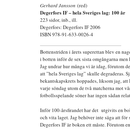
Gerhard Jansson
(red)
Degerfors IF – hela Sveriges lag: 100 år
223 sidor, inb., ill.
Degerfors: Degerfors IF 2006
ISBN 978-91-633-0026-4
Bottenstriden i årets superettan blev en nage
i botten inför de sex sista omgångarna men 
Jag undrar hur många vi är idag, förutom d
att ”hela Sveriges lag” skulle degraderas. Sj
bekantskapskrets hoppades, liksom jag, att 
varje söndag utom de två matcherna mot våra
fotbollsspelande söner har ingen sådan relati
Inför 100-årsfirandet har det utgivits en bo
och vita laget. Jag behöver inte säga att fö
Degerfors IF är boken ett måste. Förutom en 