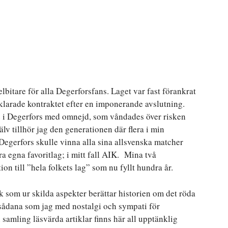
lbitare för alla Degerforsfans. Laget var fast förankrat
klarade kontraktet efter en imponerande avslutning.
e i Degerfors med omnejd, som våndades över risken
älv tillhör jag den generationen där flera i min
Degerfors skulle vinna alla sina allsvenska matcher
 egna favoritlag; i mitt fall AIK. Mina två
on till ”hela folkets lag” som nu fyllt hundra år.
k som ur skilda aspekter berättar historien om det röda
r sådana som jag med nostalgi och sympati för
samling läsvärda artiklar finns här all upptänklig