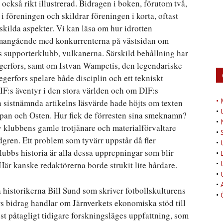
 också rikt illustrerad. Bidragen i boken, förutom två,
 föreningen och skildrar föreningen i korta, oftast
 skilda aspekter. Vi kan läsa om hur idrotten
ammangående med konkurrenterna på västsidan om
s supporterklubb, vulkanerna. Särskild behållning har
egerfors, samt om Istvan Wampetis, den legendariske
gerfors spelare både disciplin och ett tekniskt
IF:s äventyr i den stora världen och om DIF:s
•
n sistnämnda artikelns läsvärde hade höjts om texten
•
Sippan och Osten. Hur fick de förresten sina smeknamn?
•
av klubbens gamle trotjänare och materialförvaltare
•
ren. Ett problem som tyvärr uppstår då fler
•
lubbs historia är alla dessa upprepningar som blir
•
•
Här kanske redaktörerna borde strukit lite hårdare.
•
•
a historikerna Bill Sund som skriver fotbollskulturens
•
s bidrag handlar om Järnverkets ekonomiska stöd till
t påtagligt tidigare forskningsläges uppfattning, som