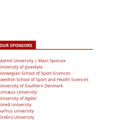
OUR SPONSORS
 Malmö University | Main Sponsor
University of Jyväskylä
Norwegian School of Sport Sciences
Swedish School of Sport and Health Sciences
University of Southern Denmark
Linnæus University
University of Agder
Umeå University
Aarhus university
Örebro University