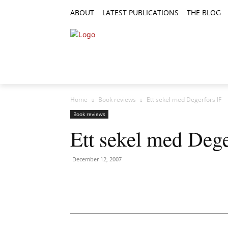
ABOUT
LATEST PUBLICATIONS
THE BLOG
RESEARCH ARTICLES
FEATURE AR
Home
Book reviews
Ett sekel med Degerfors IF
Book reviews
Ett sekel med Dege
December 12, 2007