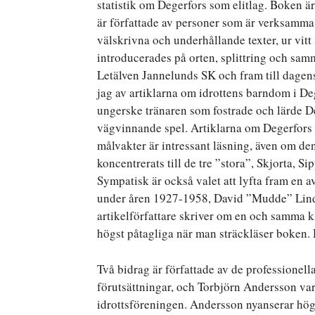
statistik om Degerfors som elitlag. Boken är
är författade av personer som är verksamma i
välskrivna och underhållande texter, ur vitt
introducerades på orten, splittring och s
Letälven Jannelunds SK och fram till dagen
jag av artiklarna om idrottens barndom i D
ungerske tränaren som fostrade och lärde De
vägvinnande spel. Artiklarna om Degerfors 
målvakter är intressant läsning, även om de
koncentrerats till de tre ”stora”, Skjorta, 
Sympatisk är också valet att lyfta fram en 
under åren 1927-1958, David ”Mudde” Lindg
artikelförfattare skriver om en och samma k
högst påtagliga när man sträckläser boken. 
Två bidrag är författade av de professionell
förutsättningar, och Torbjörn Andersson var
idrottsföreningen. Andersson nyanserar högs