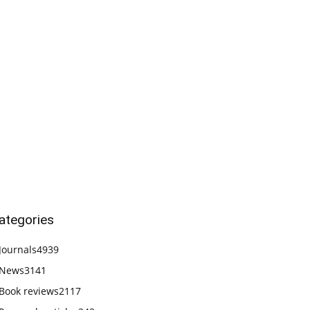
ategories
Journals
4939
News
3141
Book reviews
2117