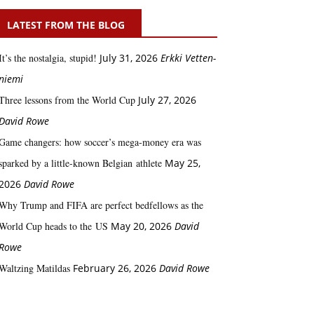
LATEST FROM THE BLOG
It’s the nostalgia, stupid!
July 31, 2026
Erkki Vetten­­
niemi
Three lessons from the World Cup
July 27, 2026
David Rowe
Game changers: how soccer’s mega‑money era was
sparked by a little‑known Belgian athlete
May 25,
2026
David Rowe
Why Trump and FIFA are perfect bedfellows as the
World Cup heads to the US
May 20, 2026
David
Rowe
Waltzing Matildas
February 26, 2026
David Rowe