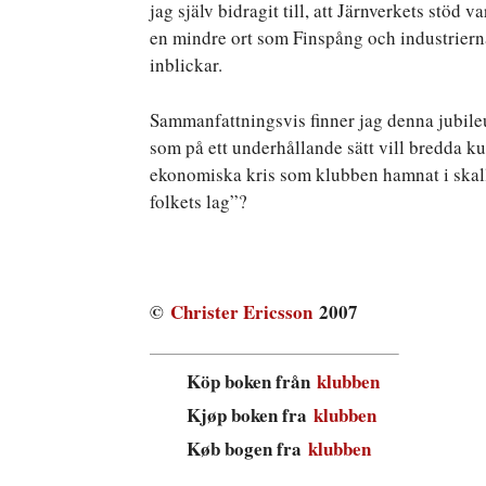
jag själv bidragit till, att Järnverkets stöd
en mindre ort som Finspång och industriernas
inblickar.
Sammanfattningsvis finner jag denna jubile
som på ett underhållande sätt vill bredda k
ekonomiska kris som klubben hamnat i skall 
folkets lag”?
©
Christer Ericsson
2007
Köp boken från
klubben
Kjøp boken fra
klubben
Køb bogen fra
klubben