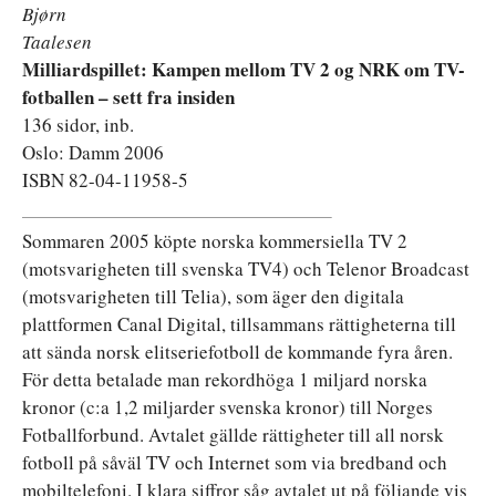
Bjørn
Taalesen
Milliardspillet: Kampen mellom TV 2 og NRK om TV-
fotballen – sett fra insiden
136 sidor, inb.
Oslo: Damm 2006
ISBN 82-04-11958-5
Sommaren 2005 köpte norska kommersiella TV 2
(motsvarigheten till svenska TV4) och Telenor Broadcast
(motsvarigheten till Telia), som äger den digitala
plattformen Canal Digital, tillsammans rättigheterna till
att sända norsk elitseriefotboll de kommande fyra åren.
För detta betalade man rekordhöga 1 miljard norska
kronor (c:a 1,2 miljarder svenska kronor) till Norges
Fotballforbund. Avtalet gällde rättigheter till all norsk
fotboll på såväl TV och Internet som via bredband och
mobiltelefoni. I klara siffror såg avtalet ut på följande vis