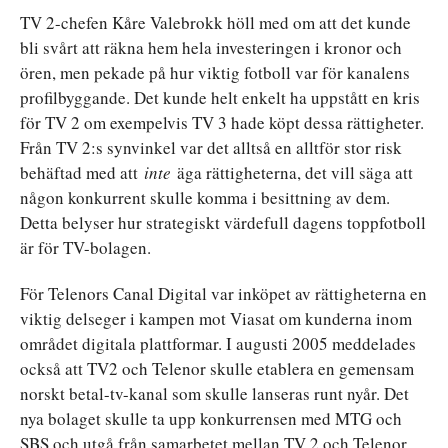
TV 2-chefen Kåre Valebrokk höll med om att det kunde
bli svårt att räkna hem hela investeringen i kronor och
ören, men pekade på hur viktig fotboll var för kanalens
profilbyggande. Det kunde helt enkelt ha uppstått en kris
för TV 2 om exempelvis TV 3 hade köpt dessa rättigheter.
Från TV 2:s synvinkel var det alltså en alltför stor risk
behäftad med att
inte
äga rättigheterna, det vill säga att
någon konkurrent skulle komma i besittning av dem.
Detta belyser hur strategiskt värdefull dagens toppfotboll
är för TV-bolagen.
För Telenors Canal Digital var inköpet av rättigheterna en
viktig delseger i kampen mot Viasat om kunderna inom
området digitala plattformar. I augusti 2005 meddelades
också att TV2 och Telenor skulle etablera en gemensam
norskt betal-tv-kanal som skulle lanseras runt nyår. Det
nya bolaget skulle ta upp konkurrensen med MTG och
SBS och utgå från samarbetet mellan TV 2 och Telenor