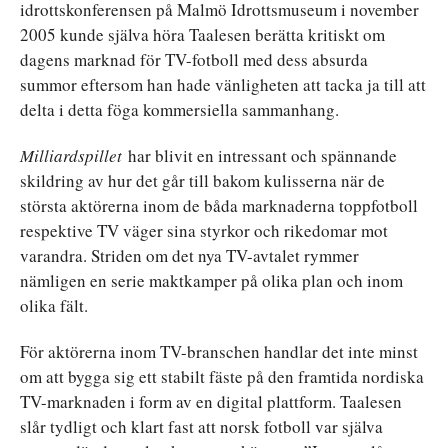
idrottskonferensen på Malmö Idrottsmuseum i november
2005 kunde själva höra Taalesen berätta kritiskt om
dagens marknad för TV-fotboll med dess absurda
summor eftersom han hade vänligheten att tacka ja till att
delta i detta föga kommersiella sammanhang.
Milliardspillet
har blivit en intressant och spännande
skildring av hur det går till bakom kulisserna när de
största aktörerna inom de båda marknaderna toppfotboll
respektive TV väger sina styrkor och rikedomar mot
varandra. Striden om det nya TV-avtalet rymmer
nämligen en serie maktkamper på olika plan och inom
olika fält.
För aktörerna inom TV-branschen handlar det inte minst
om att bygga sig ett stabilt fäste på den framtida nordiska
TV-marknaden i form av en digital plattform. Taalesen
slår tydligt och klart fast att norsk fotboll var själva