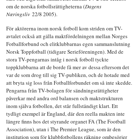
om de norska fotbollsrättigheterna (
Dagens
Næringsliv
22/8 2005).
För aktörerna inom norsk fotboll kom striden om TV-
avtalet också att gälla maktfördelningen mellan Norges
Fotballforbund och elitklubbarnas egen sammanslutning
Norsk Toppfotball (tidigare Serieföreningen). Med de
stora TV-pengarnas intåg i norsk fotboll tyckte
toppklubbarna att de borde få mer av dessa eftersom det
var de som drog till sig TV-publiken, och de hotade med
att bryta sig loss från Fotballforbundet om så inte skedde.
Pengarna från TV-bolagen för sändningsrättigheter
påverkar med andra ord balansen och maktstrukturen
inom själva fotbollen, det står fullständigt klart. Ett
tydligt exempel är England, där den reella makten inte
längre finns hos det styrande organet FA (The Football
Association), utan i The Premier League, som är den
institution som för klubbfotbollens räkning ombesörjer