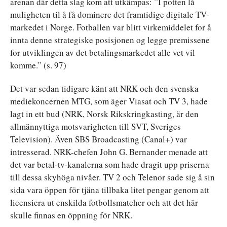
arenan där detta slag kom att utkämpas: ”I potten lå
muligheten til å få dominere det framtidige digitale TV-
markedet i Norge. Fotballen var blitt virkemiddelet for å
innta denne strategiske posisjonen og legge premissene
for utviklingen av det betalingsmarkedet alle vet vil
komme.” (s. 97)
Det var sedan tidigare känt att NRK och den svenska
mediekoncernen MTG, som äger Viasat och TV 3, hade
lagt in ett bud (NRK, Norsk Rikskringkasting, är den
allmännyttiga motsvarigheten till SVT, Sveriges
Television). Även SBS Broadcasting (Canal+) var
intresserad. NRK-chefen John G. Bernander menade att
det var betal-tv-kanalerna som hade dragit upp priserna
till dessa skyhöga nivåer. TV 2 och Telenor sade sig å sin
sida vara öppen för tjäna tillbaka litet pengar genom att
licensiera ut enskilda fotbollsmatcher och att det här
skulle finnas en öppning för NRK.