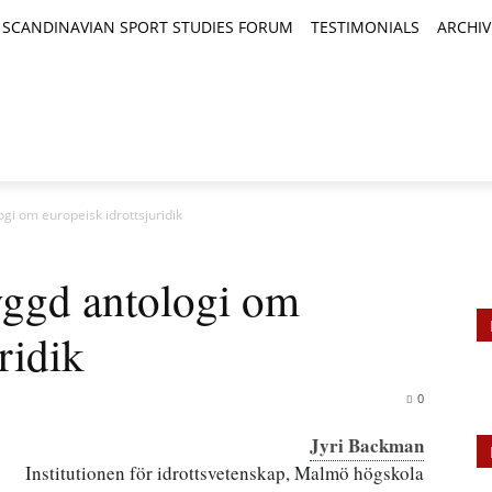
SCANDINAVIAN SPORT STUDIES FORUM
TESTIMONIALS
ARCHIV
TICLES
BOOK REVIEWS
NEWS
JOURNALS
gi om europeisk idrottsjuridik
ggd antologi om
ridik
0
Jyri Backman
Institutionen för idrottsvetenskap, Malmö högskola