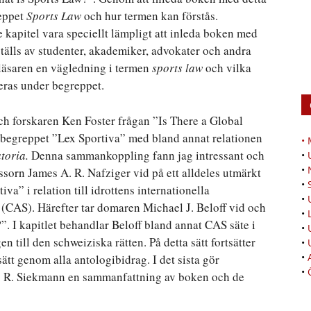
reppet
Sports Law
och hur termen kan förstås.
e kapitel vara speciellt lämpligt att inleda boken med
ställs av studenter, akademiker, advokater och andra
 läsaren en vägledning i termen
sports law
och vilka
seras under begreppet.
och forskaren Ken Foster frågan ”Is There a Global
r begreppet ”Lex Sportiva” med bland annat relationen
•
toria.
Denna sammankoppling fann jag intressant och
•
•
fessorn James A. R. Nafziger vid på ett alldeles utmärkt
•
va” i relation till idrottens internationella
•
t (CAS). Härefter tar domaren Michael J. Beloff vid och
•
”. I kapitlet behandlar Beloff bland annat CAS säte i
•
ill den schweiziska rätten. På detta sätt fortsätter
•
•
ätt genom alla antologibidrag. I det sista gör
•
C. R. Siekmann en sammanfattning av boken och de