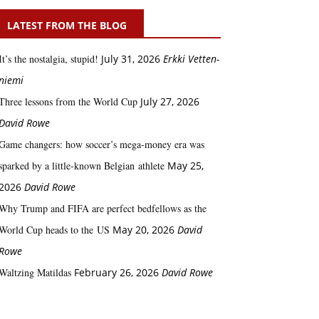
LATEST FROM THE BLOG
It’s the nostalgia, stupid!
July 31, 2026
Erkki Vetten­­
niemi
Three lessons from the World Cup
July 27, 2026
David Rowe
Game changers: how soccer’s mega‑money era was
sparked by a little‑known Belgian athlete
May 25,
2026
David Rowe
Why Trump and FIFA are perfect bedfellows as the
World Cup heads to the US
May 20, 2026
David
Rowe
Waltzing Matildas
February 26, 2026
David Rowe