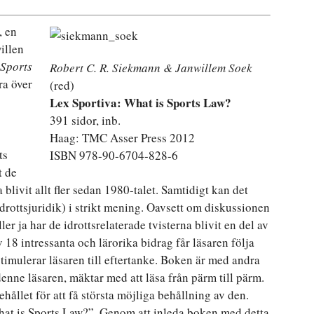
, en
illen
 Sports
Robert C. R. Siekmann & Janwillem Soek
ra över
(red)
Lex Sportiva: What is Sports Law?
391 sidor, inb.
Haag: TMC Asser Press 2012
ts
ISBN 978-90-6704-828-6
t de
blivit allt fler sedan 1980-talet. Samtidigt kan det
drottsjuridik) i strikt mening. Oavsett om diskussionen
er ja har de idrottsrelaterade tvisterna blivit en del av
18 intressanta och lärorika bidrag får läsaren följa
imulerar läsaren till eftertanke. Boken är med andra
 denne läsaren, mäktar med att läsa från pärm till pärm.
ehållet för att få största möjliga behållning av den.
What is Sports Law?”. Genom att inleda boken med detta