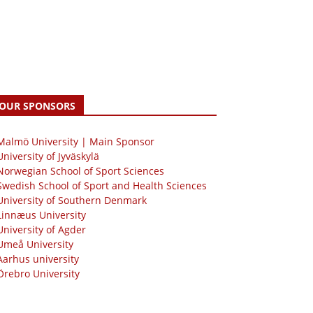
OUR SPONSORS
 Malmö University | Main Sponsor
University of Jyväskylä
Norwegian School of Sport Sciences
Swedish School of Sport and Health Sciences
University of Southern Denmark
Linnæus University
University of Agder
Umeå University
Aarhus university
Örebro University