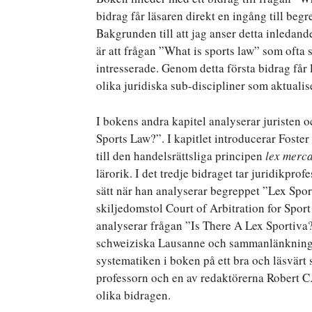
bidrag får läsaren direkt en ingång till beg
Bakgrunden till att jag anser detta inledand
är att frågan ”What is sports law” som ofta 
intresserade. Genom detta första bidrag får
olika juridiska sub-discipliner som aktuali
I bokens andra kapitel analyserar juristen 
Sports Law?”. I kapitlet introducerar Foste
till den handelsrättsliga principen
lex merca
lärorik. I det tredje bidraget tar juridikpro
sätt när han analyserar begreppet ”Lex Sporti
skiljedomstol Court of Arbitration for Spor
analyserar frågan ”Is There A Lex Sportiva?
schweiziska Lausanne och sammanlänkningen t
systematiken i boken på ett bra och läsvärt s
professorn och en av redaktörerna Robert 
olika bidragen.