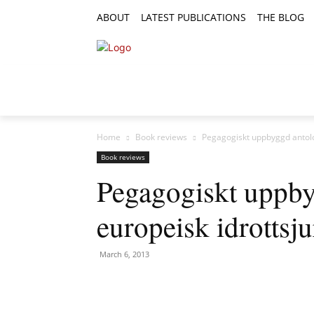
ABOUT
LATEST PUBLICATIONS
THE BLOG
RESEARCH ARTICLES
FEATURE AR
Home
Book reviews
Pegagogiskt uppbyggd antolo
Book reviews
Pegagogiskt uppby
europeisk idrottsju
March 6, 2013