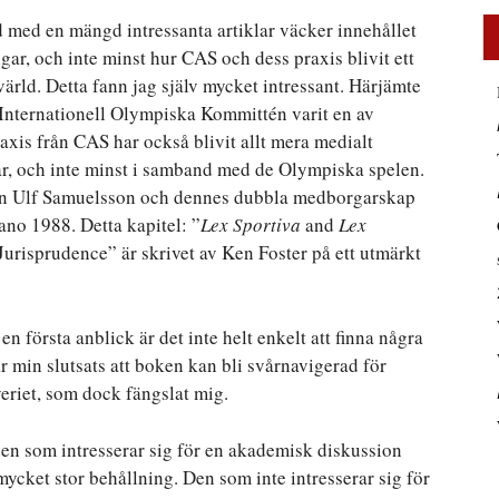
med en mängd intressanta artiklar väcker innehållet
ngar, och inte minst hur CAS och dess praxis blivit ett
värld. Detta fann jag själv mycket intressant. Härjämte
n Internationell Olympiska Kommittén varit en av
xis från CAS har också blivit allt mera medialt
r, och inte minst i samband med de Olympiska spelen.
ren Ulf Samuelsson och dennes dubbla medborgarskap
no 1988. Detta kapitel: ”
Lex Sportiva
and
Lex
s Jurisprudence” är skrivet av Ken Foster på ett utmärkt
n första anblick är det inte helt enkelt att finna några
 är min slutsats att boken kan bli svårnavigerad för
veriet, som dock fängslat mig.
 den som intresserar sig för en akademisk diskussion
ycket stor behållning. Den som inte intresserar sig för