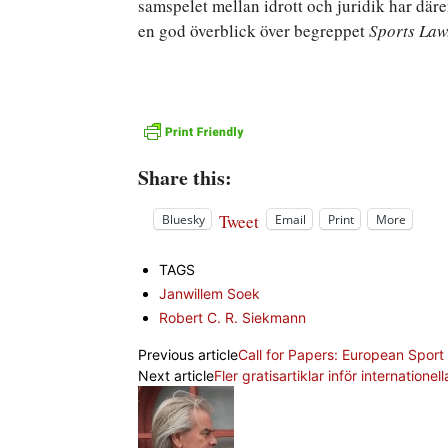
samspelet mellan idrott och juridik har dä
en god överblick över begreppet
Sports Law
Share this:
Tweet
Bluesky
Email
Print
More
TAGS
Janwillem Soek
Robert C. R. Siekmann
Previous article
Call for Papers: European Spo
Next article
Fler gratisartiklar inför internatio