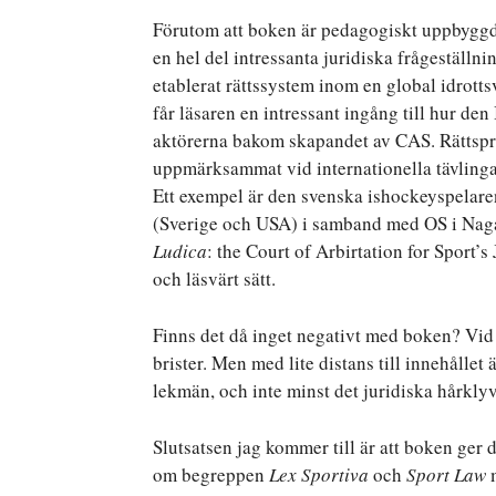
Förutom att boken är pedagogiskt uppbyggd 
en hel del intressanta juridiska frågeställni
etablerat rättssystem inom en global idrotts
får läsaren en intressant ingång till hur de
aktörerna bakom skapandet av CAS. Rättspra
uppmärksammat vid internationella tävlinga
Ett exempel är den svenska ishockeyspela
(Sverige och USA) i samband med OS i Naga
Ludica
: the Court of Arbirtation for Sport’
och läsvärt sätt.
Finns det då inget negativt med boken? Vid e
brister. Men med lite distans till innehållet
lekmän, och inte minst det juridiska hårkly
Slutsatsen jag kommer till är att boken ger
om begreppen
Lex Sportiva
och
Sport Law
m