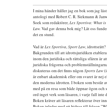
I mina händer håller jag en bok som jag läst
antologi med Robert C. R. Siekmann & Janw
Soek som redaktörer,
Lex Sportiva: What is
Law.
Vad gav denna bok mig? Låt oss funde
det en stund.
Vad är
Lex Sportiva
,
Sport Law
, idrottsrätt?
Bakgrunden till att idrottsjuridiken etablera
inom den juridiska och rättsliga sfären är at
juridiska frågorna och problemställningarna 
diskuteras om det finns någon
Sports Law
(i
är enbart akademisk eller om svaret är nej ell
den moderna idrotten. I boken som består av 
med på en resa som både öppnar ögon och st
ord inget verk som läsaren, i varje fall inte
Boken kräver att läsaren reflekterar över inn
Boken inleder med ett bidrag till frågan ”