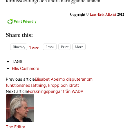
idrottssociologi och andra närliggande ämnen.
Copyright ©
Lars-Erik Alkvist
2012
Share this:
Tweet
Bluesky
Email
Print
More
TAGS
Ellis Cashmore
Previous article
Elisabet Apelmo disputerar om
funktionsnedsättning, kropp och idrott
Next article
Forskningspengar från WADA
The Editor