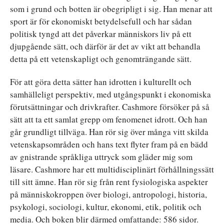
som i grund och botten är obegripligt i sig. Han menar att
sport är för ekonomiskt betydelsefull och har sådan
politisk tyngd att det påverkar människors liv på ett
djupgående sätt, och därför är det av vikt att behandla
detta på ett vetenskapligt och genomträngande sätt.
För att göra detta sätter han idrotten i kulturellt och
samhälleligt perspektiv, med utgångspunkt i ekonomiska
förutsättningar och drivkrafter. Cashmore försöker på så
sätt att ta ett samlat grepp om fenomenet idrott. Och han
går grundligt tillväga. Han rör sig över många vitt skilda
vetenskapsområden och hans text flyter fram på en bädd
av gnistrande språkliga uttryck som gläder mig som
läsare. Cashmore har ett multidisciplinärt förhållningssätt
till sitt ämne. Han rör sig från rent fysiologiska aspekter
på människokroppen över biologi, antropologi, historia,
psykologi, sociologi, kultur, ekonomi, etik, politik och
media. Och boken blir därmed omfattande: 586 sidor.