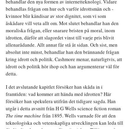
behandlar den nya formen av internetteknologi. Vidare
behandlas frågan om hur och varför idrottsmän och -
kvinnor blir kändisar av stor dignitet, som vi som
åskådare vill veta allt om. Mot slutet behandlar han den
moraliska frågan, eller snarare bristen på moral, inom
idrotten, därför att slagordet vinst till varje pris blivit
allenarådande. Allt annat får stå åt sidan. Och sist, men
absolut inte minst, behandlar han den brännande frågan
kring idrott och politik. Cashmore menar, naturligtvis, att
idrott och politik hör ihop och han argumenterar väl för
detta.
I det avslutande kapitlet försöker han skåda in i
framtiden: vad kommer att hända med idrotten? Här
försöker han spekulera utifrån det tidigare sagda. Han
utgår i detta avsnitt från H G Wells science fiction roman
The time machine
från 1895. Wells varnade för att den
teknologiska och vetenskapliga utvecklingen kan leda till