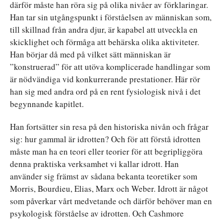
därför måste han röra sig på olika nivåer av förklaringar.
Han tar sin utgångspunkt i förståelsen av människan som,
till skillnad från andra djur, är kapabel att utveckla en
skicklighet och förmåga att behärska olika aktiviteter.
Han börjar då med på vilket sätt människan är
”konstruerad” för att utöva komplicerade handlingar som
är nödvändiga vid konkurrerande prestationer. Här rör
han sig med andra ord på en rent fysiologisk nivå i det
begynnande kapitlet.
Han fortsätter sin resa på den historiska nivån och frågar
sig: hur gammal är idrotten? Och för att förstå idrotten
måste man ha en teori eller teorier för att begripliggöra
denna praktiska verksamhet vi kallar idrott. Han
använder sig främst av sådana bekanta teoretiker som
Morris, Bourdieu, Elias, Marx och Weber. Idrott är något
som påverkar vårt medvetande och därför behöver man en
psykologisk förståelse av idrotten. Och Cashmore