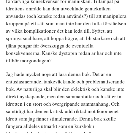
fördärvliga konsekvenser för människan. Tillämpat på
idrottens område kan den utvecklade gentekniken
användas (och kanske redan används?) till att manipulera
kroppen på ett sätt som man inte har den fulla förståelsen
av vilka komplikationer det kan leda till. Syftet, att
springa snabbare, att hoppa högre, att bli starkare och att
tjäna pengar får överskugga de eventuella
konsekvenserna. Kanske dystopin redan är här och inte
tillhör morgondagen?
Jag hade mycket nöje att läsa denna bok. Det är en
entusiasmerande, tankeväckande och problematiserande
bok. Av naturliga skäl blir den eklektisk och kanske inte
direkt nyskapande, men den sammanfattar och sätter in
idrotten i en stort och övergripande sammanhang. Och
samtidigt har den en kritisk udd riktad mot fenomenet
idrott som jag finner stimulerande. Denna bok skulle
fungera alldeles utmärkt som en kursbok i