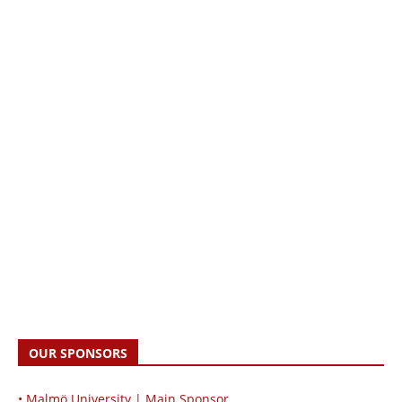
OUR SPONSORS
• Malmö University | Main Sponsor