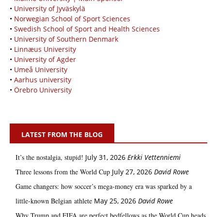
•
University of Jyväskylä
•
Norwegian School of Sport Sciences
•
Swedish School of Sport and Health Sciences
•
University of Southern Denmark
•
Linnæus University
•
University of Agder
•
Umeå University
•
Aarhus university
•
Örebro University
LATEST FROM THE BLOG
It’s the nostalgia, stupid!
July 31, 2026
Erkki Vetten­­niemi
Three lessons from the World Cup
July 27, 2026
David Rowe
Game changers: how soccer’s mega‑money era was sparked by a
little‑known Belgian athlete
May 25, 2026
David Rowe
Why Trump and FIFA are perfect bedfellows as the World Cup heads