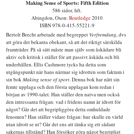
Making Sense of Sports: Fifth Edition
586 sidor, hft.
Abingdon, Oxon:
Routledge
2010
ISBN 978-0-415-55221-9
Bertolt Brecht arbetade med begreppet
Verfremdung
, dvs
att göra det bekanta obekant, så att det riktigt särskilda
framträder. På så sätt måste man själv som åskådare bli
aktiv och kritisk i stället för att passivt åskåda och bli
underhållen. Ellis Cashmore tycks ha detta som
utgångspunkt när hans närmar sig idrotten som faktum i
sin bok
Making sense of sport
. Denna bok har nått sin
femte upplaga och den första upplagan kom redan i
början av 1990-talet. Han ställer den naiva men också
den intressanta frågan: vad i fridens namn är idrott för
något? Går det att begripliggöra detta omhuldade
fenomen? Han ställer vidare frågan: hur skulle en värld
utan idrott se ut? Går det ens att tänka sig ett sådant
sakernas tillstånd? Han försöker göra något begripligt