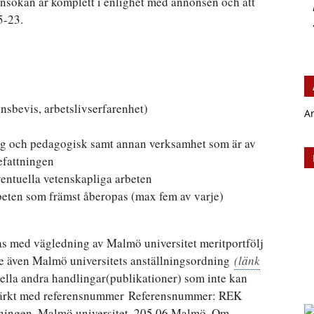
nsökan är komplett i enlighet med annonsen och att
5-23.
sbevis, arbetslivserfarenhet)
A
lig och pedagogisk samt annan verksamhet som är av
efattningen
entuella vetenskapliga arbeten
eten som främst åberopas (max fem av varje)
 med vägledning av Malmö universitet meritportfölj
e även Malmö universitets anställningsordning
(länk
ella andra handlingar(publikationer) som inte kan
, märkt med referensnummer Referensnummer: REK
elningen, Malmö universitet, 205 06 Malmö. Om