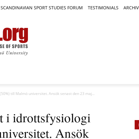
SCANDINAVIAN SPORT STUDIES FORUM
TESTIMONIALS
ARCHIV
TICLES
BOOK REVIEWS
NEWS
JOURNALS
i (50%) till Malmö universitet. Ansök senast den 23 maj...
 i idrottsfysiologi
niversitet. Ansök