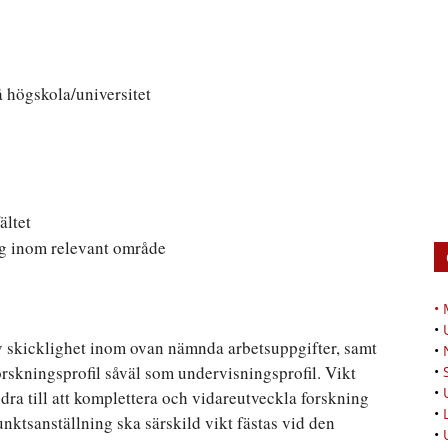
å högskola/universitet
ältet
ng inom relevant område
•
•
skicklighet inom ovan nämnda arbetsuppgifter, samt
•
orskningsprofil såväl som undervisningsprofil. Vikt
•
•
ra till att komplettera och vidareutveckla forskning
•
nktsanställning ska särskild vikt fästas vid den
•