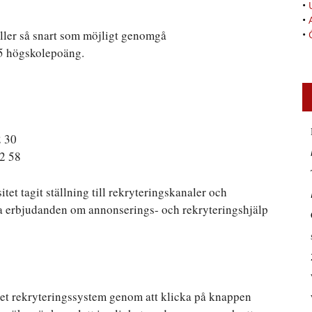
•
•
eller så snart som möjligt genomgå
•
5 högskolepoäng.
2 30
82 58
tet tagit ställning till rekryteringskanaler och
la erbjudanden om annonserings- och rekryteringshjälp
et rekryteringssystem genom att klicka på knappen