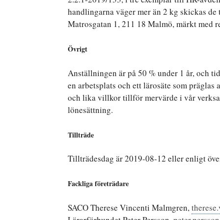
handlingarna väger mer än 2 kg skickas de 
Matrosgatan 1, 211 18 Malmö, märkt med 
Övrigt
Anställningen är på 50 % under 1 år, och ti
en arbetsplats och ett lärosäte som präglas 
och lika villkor tillför mervärde i vår verk
lönesättning.
Tillträde
Tillträdesdag är 2019-08-12 eller enligt ö
Fackliga företrädare
SACO Therese Vincenti Malmgren,
therese
Lärarförbundet Peter Persson,
peter.perss