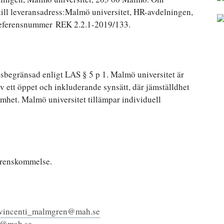
till leveransadress:Malmö universitet, HR-avdelningen,
referensnummer REK 2.2.1-2019/133.
dsbegränsad enligt LAS § 5 p 1. Malmö universitet är
av ett öppet och inkluderande synsätt, där jämställdhet
samhet. Malmö universitet tillämpar individuell
verenskommelse.
.vincenti_malmgren@mah.se
on@mah.se