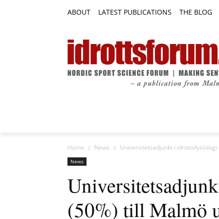
ABOUT
LATEST PUBLICATIONS
THE BLOG
RESEARCH ARTICLES
FEATURE AR
Home
News
Universitetsadjunkt i idrottsfysiolog
News
Universitetsadjunkt
(50%) till Malmö u