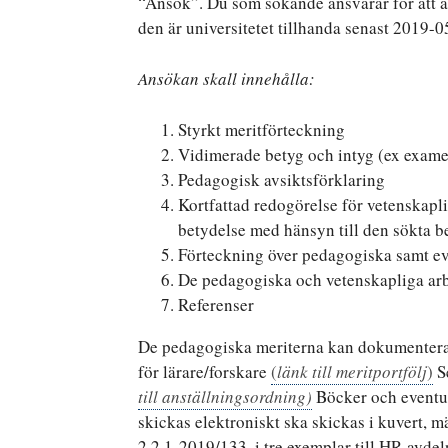
“Ansök”. Du som sökande ansvarar för att a
den är universitetet tillhanda senast 2019-0
Ansökan skall innehålla:
Styrkt meritförteckning
Vidimerade betyg och intyg (ex examen
Pedagogisk avsiktsförklaring
Kortfattad redogörelse för vetenskap
betydelse med hänsyn till den sökta b
Förteckning över pedagogiska samt ev
De pedagogiska och vetenskapliga arb
Referenser
De pedagogiska meriterna kan dokumenteras
för lärare/forskare
(
länk till meritportfölj
)
S
till anställningsordning)
Böcker och eventu
skickas elektroniskt ska skickas i kuvert
2.2.1-2019/133, i tre exemplar till HR-avd