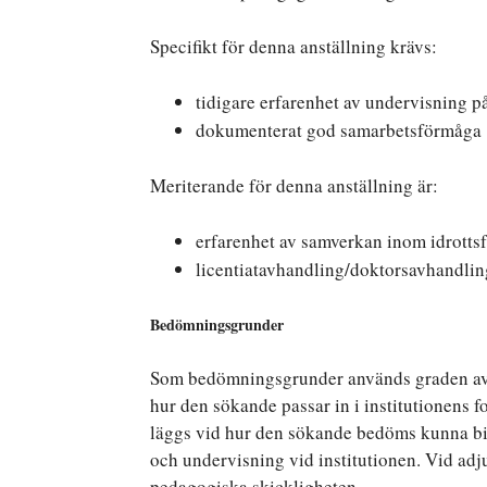
Specifikt för denna anställning krävs:
tidigare erfarenhet av undervisning p
dokumenterat god samarbetsförmåga
Meriterande för denna anställning är:
erfarenhet av samverkan inom idrottsf
licentiatavhandling/doktorsavhandli
Bedömningsgrunder
Som bedömningsgrunder används graden av 
hur den sökande passar in i institutionens f
läggs vid hur den sökande bedöms kunna bid
och undervisning vid institutionen. Vid adju
pedagogiska skickligheten.