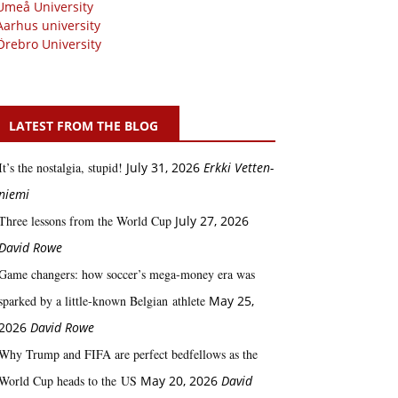
Umeå University
Aarhus university
Örebro University
LATEST FROM THE BLOG
It’s the nostalgia, stupid!
July 31, 2026
Erkki Vetten­­
niemi
Three lessons from the World Cup
July 27, 2026
David Rowe
Game changers: how soccer’s mega‑money era was
sparked by a little‑known Belgian athlete
May 25,
2026
David Rowe
Why Trump and FIFA are perfect bedfellows as the
World Cup heads to the US
May 20, 2026
David