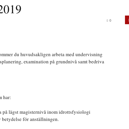
 2019
0
i kommer du huvudsakligen arbeta med undervisning
splanering, examination på grundnivå samt bedriva
m har:
a på lägst magisternivå inom idrottsfysiologi
 betydelse för anställningen.