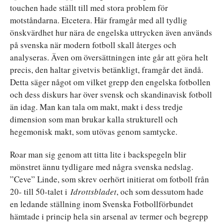
touchen hade ställt till med stora problem för
motståndarna. Etcetera. Här framgår med all tydlig
önskvärdhet hur nära de engelska uttrycken även används
på svenska när modern fotboll skall återges och
analyseras. Även om översättningen inte går att göra helt
precis, den haltar givetvis betänkligt, framgår det ändå.
Detta säger något om vilket grepp den engelska fotbollen
och dess diskurs har över svensk och skandinavisk fotboll
än idag. Man kan tala om makt, makt i dess tredje
dimension som man brukar kalla strukturell och
hegemonisk makt, som utövas genom samtycke.
Roar man sig genom att titta lite i backspegeln blir
mönstret ännu tydligare med några svenska nedslag.
”Ceve” Linde, som skrev oerhört initierat om fotboll från
20- till 50-talet i
Idrottsbladet
, och som dessutom hade
en ledande ställning inom Svenska Fotbollförbundet
hämtade i princip hela sin arsenal av termer och begrepp