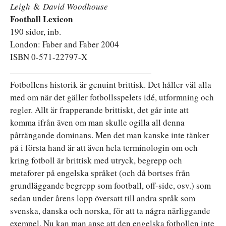
Leigh
&
David Woodhouse
Football Lexicon
190 sidor, inb.
London: Faber and Faber 2004
ISBN 0-571-22797-X
Fotbollens historik är genuint brittisk. Det håller väl alla
med om när det gäller fotbollsspelets idé, utformning och
regler. Allt är frapperande brittiskt, det går inte att
komma ifrån även om man skulle ogilla all denna
påträngande dominans. Men det man kanske inte tänker
på i första hand är att även hela terminologin om och
kring fotboll är brittisk med utryck, begrepp och
metaforer på engelska språket (och då bortses från
grundläggande begrepp som football, off-side, osv.) som
sedan under årens lopp översatt till andra språk som
svenska, danska och norska, för att ta några närliggande
exempel. Nu kan man anse att den engelska fotbollen inte