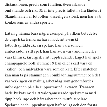
diskussionen, precis som i Italien, överraskande
omfattande och rik. Så är inte precis fallet i våra länder; i
Skandinavien är fotbollen visserligen störst, men har svår
konkurrens av andra sporter.
Låt mig nämna bara några exempel på vilken betydelse
de engelska termerna har i modernt svenskt
fotbollsspråkbruk: en spelare kan vara som en
ambassadör i sitt spel, han kan även vara anonym eller
vara klinisk, kirurgisk i sitt uppträdande. Laget kan spela
champagnefotboll, nummer 9 kan eller skall vara en
”killer” och målvakten vara som en katt. Efter matchen
kan man ta på stämningen i omklädningsrummet och det
var verkligen en mäktig arbetsdag som genomfördes
inför ögonen på alla supportrar på läktaren. Tränaren
hade lyckats med sitt välorganiserade spelsystem med
djup backlinje och hårt arbetande mittfältspelare.
Spelarna hade uppenbarligen haft roligt och den första