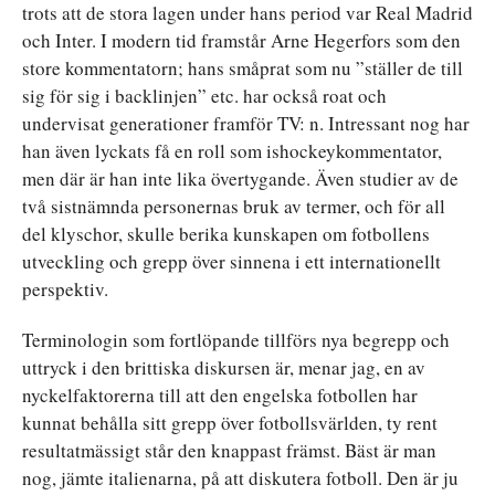
trots att de stora lagen under hans period var Real Madrid
och Inter. I modern tid framstår Arne Hegerfors som den
store kommentatorn; hans småprat som nu ”ställer de till
sig för sig i backlinjen” etc. har också roat och
undervisat generationer framför TV: n. Intressant nog har
han även lyckats få en roll som ishockeykommentator,
men där är han inte lika övertygande. Även studier av de
två sistnämnda personernas bruk av termer, och för all
del klyschor, skulle berika kunskapen om fotbollens
utveckling och grepp över sinnena i ett internationellt
perspektiv.
Terminologin som fortlöpande tillförs nya begrepp och
uttryck i den brittiska diskursen är, menar jag, en av
nyckelfaktorerna till att den engelska fotbollen har
kunnat behålla sitt grepp över fotbollsvärlden, ty rent
resultatmässigt står den knappast främst. Bäst är man
nog, jämte italienarna, på att diskutera fotboll. Den är ju