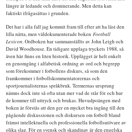
längre är ledande och dominerande. Men detta kan
faktiskt ifrågasättas i grunden.
Det har i alla fall jag kommit fram till efter att ha läst den
lilla nätta, men väldokumenterade boken
Football
Lexicon
. Ordboken har sammanställts av John Leigh och
David Woodhouse. En tidigare upplaga tryckets 1988, så
även här finns en liten historik. Upplägget är helt enkelt
en genomgång i alfabetisk ordning av ord och begrepp
som förekommer i fotbollens diskurs, så som den
framkommer i fotbollskommentatorernas och
sportjournalisternas språkbruk. Termernas ursprung
nämns dock inte så ofta utan mer vad de står för och hur
de kommer till uttryck och brukas. Huvudpoängen med
boken är förstås att den ger en mycket bra ingång till den
pågående diskussionen och diskursen om fotboll bland
främst intellektuella och professionella fotbollsutövare av
olika slag. För en svensk och skandinav är den engelska