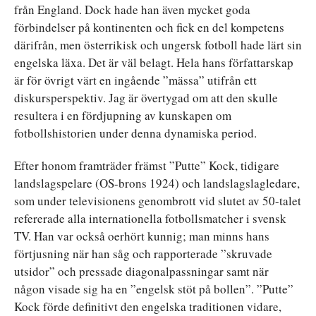
från England. Dock hade han även mycket goda
förbindelser på kontinenten och fick en del kompetens
därifrån, men österrikisk och ungersk fotboll hade lärt sin
engelska läxa. Det är väl belagt. Hela hans författarskap
är för övrigt värt en ingående ”mässa” utifrån ett
diskursperspektiv. Jag är övertygad om att den skulle
resultera i en fördjupning av kunskapen om
fotbollshistorien under denna dynamiska period.
Efter honom framträder främst ”Putte” Kock, tidigare
landslagspelare (OS-brons 1924) och landslagslagledare,
som under televisionens genombrott vid slutet av 50-talet
refererade alla internationella fotbollsmatcher i svensk
TV. Han var också oerhört kunnig; man minns hans
förtjusning när han såg och rapporterade ”skruvade
utsidor” och pressade diagonalpassningar samt när
någon visade sig ha en ”engelsk stöt på bollen”. ”Putte”
Kock förde definitivt den engelska traditionen vidare,