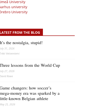
Umeå University
Aarhus university
Örebro University
LATEST FROM THE BLOG
It’s the nostalgia, stupid!
July 31, 2026
Erkki Vetten­­niemi
Three lessons from the World Cup
July 27, 2026
David Rowe
Game changers: how soccer’s
mega‑money era was sparked by a
little‑known Belgian athlete
May 25, 2026