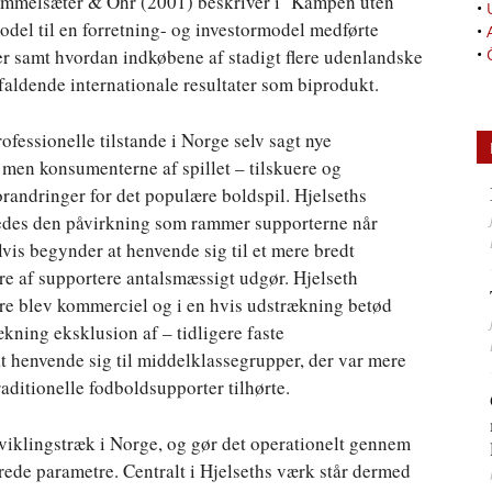
ammelsæter & Ohr (2001) beskriver i ’Kampen uten
•
del til en forretning- og investormodel medførte
•
r samt hvordan indkøbene af stadigt flere udenlandske
•
aldende internationale resultater som biprodukt.
ofessionelle tilstande i Norge selv sagt nye
 men konsumenterne af spillet – tilskuere og
randringer for det populære boldspil. Hjelseths
ledes den påvirkning som rammer supporterne når
is begynder at henvende sig til et mere bredt
e af supportere antalsmæssigt udgør. Hjelseth
ere blev kommerciel og i en hvis udstrækning betød
ækning eksklusion af – tidligere faste
t henvende sig til middelklassegrupper, der var mere
ditionelle fodboldsupporter tilhørte.
iklingstræk i Norge, og gør det operationelt gennem
rede parametre. Centralt i Hjelseths værk står dermed