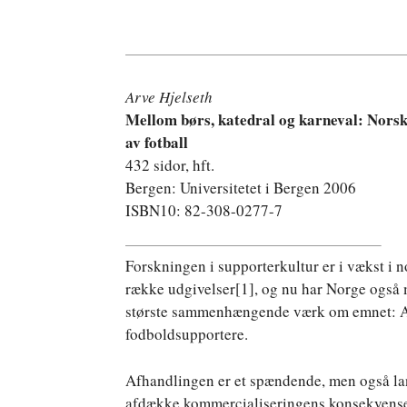
Arve Hjelseth
Mellom børs, katedral og karneval: Nors
av fotball
432 sidor, hft.
Bergen: Universitetet i Bergen 2006
ISBN10: 82-308-0277-7
Forskningen i supporterkultur er i vækst i n
række udgivelser
[1], og nu har Norge også 
største sammenhængende værk om emnet: Ar
fodboldsupportere.
Afhandlingen er et spændende, men også lan
afdække kommercialiseringens konsekvenser 