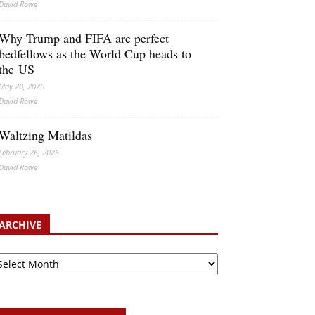
David Rowe
Why Trump and FIFA are perfect
bedfellows as the World Cup heads to
the US
May 20, 2026
David Rowe
Waltzing Matildas
February 26, 2026
David Rowe
ARCHIVE
chive