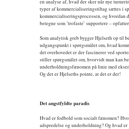
en analyse af, hvad der sker når nye turneri
typer af kommercialiseringstiltag sættes i sp
kommercialiseringsprocessen, og hvordan d
betegne som ’trofaste’ supportere – opfatte
Som analytisk greb bygger Hjelseth op til b
udgangspunkt i spørgsmålet om, hvad kommer
det overhovedet er der fascinerer ved sport
stiller spørgsmålet om, hvorvidt man kan b
underholdningsfænomen på linie med eksempe
Og det er Hjelseths pointe, at det er der!
Det angstfyldte paradis
Hvad er fodbold som socialt fænomen? Hvord
adspredelse og underholdning? Og hvad er b