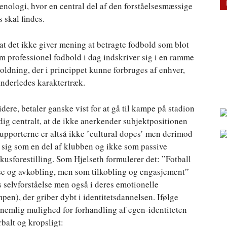
nologi, hvor en central del af den forståelsesmæssige
 skal findes.
at det ikke giver mening at betragte fodbold som blot
m professionel fodbold i dag indskriver sig i en ramme
dning, der i princippet kunne forbruges af enhver,
nderledes karaktertræk.
dere, betaler ganske vist for at gå til kampe på stadion
tidig centralt, at de ikke anerkender subjektpositionen
 Supporterne er altså ikke ’cultural dopes’ men derimod
 sig som en del af klubben og ikke som passive
irkusforestilling. Som Hjelseth formulerer det: ”Fotball
lse og avkobling, men som tilkobling og engasjement”
es selvforståelse men også i deres emotionelle
en), der griber dybt i identitetsdannelsen. Ifølge
 nemlig mulighed for forhandling af egen-identiteten
alt og kropsligt: