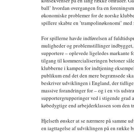
konsekvenser på en lang række områder. G
ball’ hvordan overgangen fra en foreningsmo
økonomiske problemer for de norske klubbe
spillere skabte en ’trampolinøkonomi’ med f
For spillerne havde indførelsen af fuldtidspr
muligheder og problemstillinger indbygget,
supportere – oplevede ligeledes markante fo
tilgang til kommercialiseringen betoner så
klubberne i kampen for indtjening eksempelv
publikum end det den mere begrænsede skar
beskriver udviklingen i England, der tidlig
massive forandringer for – og i en vis udstr
supportergrupperinger ved i stigende grad a
købedygtige end arbejderklassen som den tra
Hjelseth ønsker at se nærmere på samme udv
en iagttagelse af udviklingen på en række b