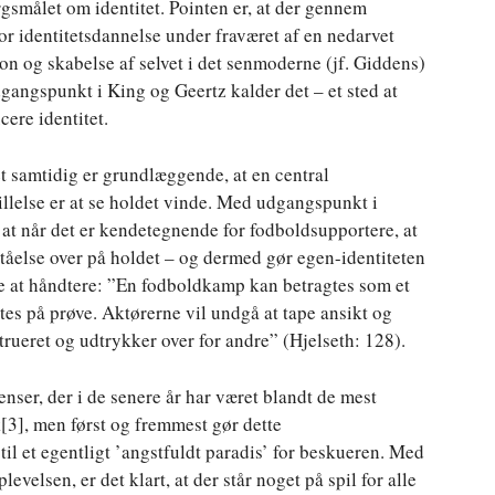
smålet om identitet. Pointen er, at der gennem
r identitetsdannelse under fraværet af en nedarvet
ion og skabelse af selvet i det senmoderne (jf. Giddens)
gangspunkt i King og Geertz kalder det – et sted at
cere identitet.
det samtidig er grundlæggende, at en central
illelse er at se holdet vinde. Med udgangspunkt i
 at når det er kendetegnende for fodboldsupportere, at
ståelse over på holdet – og dermed gør egen-identiteten
re at håndtere: ”En fodboldkamp kan betragtes som et
ttes på prøve. Aktørerne vil undgå at tape ansikt og
strueret og udtrykker over for andre” (Hjelseth: 128).
nser, der i de senere år har været blandt de mest
k
[3], men først og fremmest gør dette
il et egentligt ’angstfuldt paradis’ for beskueren. Med
velsen, er det klart, at der står noget på spil for alle