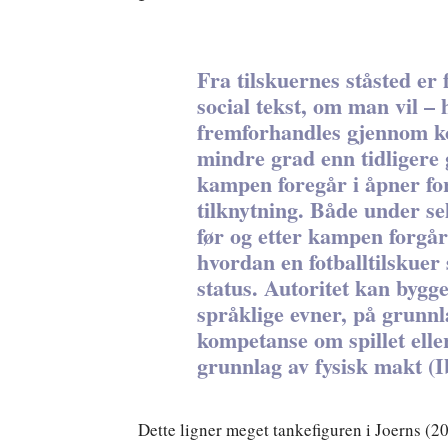
Fra tilskuernes ståsted er 
social tekst, om man vil – 
fremforhandles gjennom ko
mindre grad enn tidligere
kampen foregår i åpner for
tilknytning. Både under se
før og etter kampen forgå
hvordan en fotballtilskuer 
status. Autoritet kan bygg
språklige evner, på grunnl
kompetanse om spillet eller 
grunnlag av fysisk makt (I
Dette ligner meget tankefiguren i Joerns (2