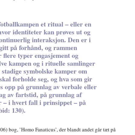
fotballkampen et ritual – eller en
hvor identiteter kan prøves ut og
ntinuerlig interaksjon. Den er i
 gitt på forhånd, og rammen
 flere typer engasjement og
lve kampen og i rituelle samlinger
r stadige symbolske kamper om
skal forholde seg, og hva som gir
es opp på grunnlag av verbale eller
ag av fartstid, på grunnlag af
– i hvert fall i prinsippet – på
bid: 130).
006) bog, ’Homo Fanaticus’, der blandt andet går tæt på