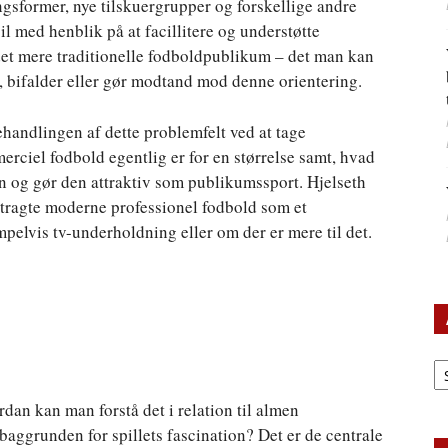
ngsformer, nye tilskuergrupper og forskellige andre
il med henblik på at facillitere og understøtte
et mere traditionelle fodboldpublikum – det man kan
r, bifalder eller gør modtand mod denne orientering.
ehandlingen af dette problemfelt ved at tage
ciel fodbold egentlig er for en størrelse samt, hvad
en og gør den attraktiv som publikumssport. Hjelseth
etragte moderne professionel fodbold som et
lvis tv-underholdning eller om der er mere til det.
Ar
an kan man forstå det i relation til almen
aggrunden for spillets fascination? Det er de centrale