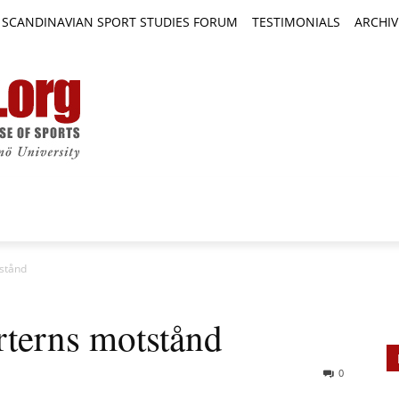
SCANDINAVIAN SPORT STUDIES FORUM
TESTIMONIALS
ARCHIV
TICLES
BOOK REVIEWS
NEWS
JOURNALS
stånd
rterns motstånd
0