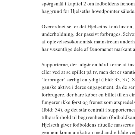
spørgsmål i kapitel 2 om fodboldens fænome
baggrund for Hjelseths hovedpointer således
Overordnet set er det Hjelseths konklusion, 
underholdning, der passivt forbruges. Selvo
af oplevelsesøkonomisk mainstream underhol
har væsentlige dele af fænomenet markant a
Supporterne, der udgør en hård kerne af insi
eller ved at se spillet på tv, men det er sam
’forbruger’ særligt entydigt (Ibid: 33, 37).
ganske aktive i deres engagement, da de ser
forbrugere, der bare køber en billet til en c
fungerer ikke først og fremst som atsprede
(Ibid: 54), og det står centralt i supportern
tilhørsforhold til begivenheden (fodboldkamp
Hjelseth giver fodboldens rituelle masserus
gennem kommunikation med andre både verb