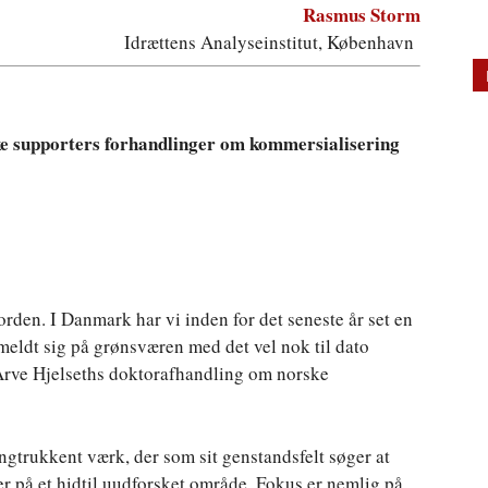
Rasmus Storm
Idrættens Analyseinstitut, København
ke supporters forhandlinger om kommersialisering
orden. I Danmark har vi inden for det seneste år set en
meldt sig på grønsværen med det vel nok til dato
ve Hjelseths doktorafhandling om norske
gtrukkent værk, der som sit genstandsfelt søger at
på et hidtil uudforsket område. Fokus er nemlig på,