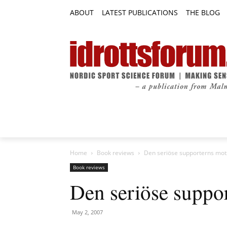
ABOUT
LATEST PUBLICATIONS
THE BLOG
RESEARCH ARTICLES
FEATURE AR
Home
Book reviews
Den seriöse supporterns mot
Book reviews
Den seriöse suppo
May 2, 2007