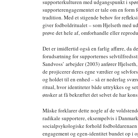
supporterkulturen med udgangspunkt i spørg
supporterengagementet er tale om en form fo
tradition. Med et stigende behov for refleks
giver fodboldritualet – som Hjelseth med ud
prøve det hele af, omforhandle eller reprodu
Det er imidlertid også en farlig affære, da 
forudsætning for supporternes selvtilfredsst
Sandvoss’ arbejder (2003) anfører Hjelseth,
de projicerer deres egne værdier og selvfor
og holdet til en enhed – så er nederlag svæ
ritual, hvor identiteter både uttrykkes og se
ønsker at få bekræftet det selvet de har kon
Måske forklarer dette nogle af de voldstende
radikale supportere, eksempelvis i Danmar
socialpsykologiske forhold fodboldarenaen t
engagement og egen-identitet bundet op i ople