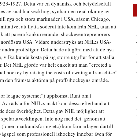
1923-1927. Detta var en dynamisk och betydelsefull
es av snabb utveckling, synbar i en rejäl ökning av
on till nya och stora marknader i USA, såsom Chicago,
itiativet att flytta söderut inte kom från NHL, utan att
 att parera konkurrerande ishockeyentreprenörers
 i nordöstra USA. Vidare understryks att NHL:s USA-
andra proffsligor. Detta hade att göra med att de nya
vilka kunde kosta på sig större utgifter för att ställa
r. Det NHL gjorde var helt enkelt att man ”erected a
nal hockey by raising the costs of owning a franschise”
som den främsta aktören på proffsihockeyns område.
nor league systemet”) uppkomst. Runt om i
. Av rädsla för NHL:s makt kom dessa efterhand att
nde dess överhöghet. Detta gav NHL möjlighet att
spelarutvecklingen. Inte nog med det: genom att
 (löner, markandsföring etc) kom farmarlagen därtill
vågspel som professionell ishockey innebar även för