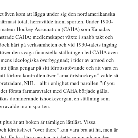
let även kom att lägga under sig den nordamerikanska
ärmast totalt herravälde inom sporten. Under 1900-
n Amateur Hockey Association (CAHA) som Kanadas
omstrade CAHA; medlemskapet växte i snabb takt och
dock hårt på verksamheten och vid 1930-talets ingång
över den svaga finansiella ställningen led CAHA även
smens ideologiska överbyggnad; i tider av armod och
att tjäna pengar på sitt idrottsutövande och att vara en
a att förlora kontrollen över ”amatörishockeyn” valde så
reträdare, NHL – allt i enlighet med parollen ”if you
å det första farmaravtalet med CAHA började gälla,
kas dominerande ishockeyorgan, en ställning som
herravälde inom sporten.
plus är att boken är tämligen lättläst. Vissa
 idrottslivet ”over there” kan vara bra att ha, men är
ållet. En bra läsarservice är i detta sammanhang den