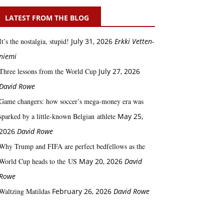
LATEST FROM THE BLOG
It’s the nostalgia, stupid!
July 31, 2026
Erkki Vetten­­
niemi
Three lessons from the World Cup
July 27, 2026
David Rowe
Game changers: how soccer’s mega‑money era was
sparked by a little‑known Belgian athlete
May 25,
2026
David Rowe
Why Trump and FIFA are perfect bedfellows as the
World Cup heads to the US
May 20, 2026
David
Rowe
Waltzing Matildas
February 26, 2026
David Rowe