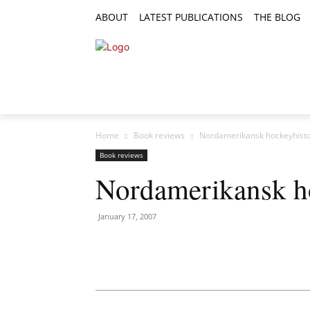
ABOUT
LATEST PUBLICATIONS
THE BLOG
RESEARCH ARTICLES
FEATURE AR
Home
Book reviews
Nordamerikansk hockeyhisto
Book reviews
Nordamerikansk ho
January 17, 2007