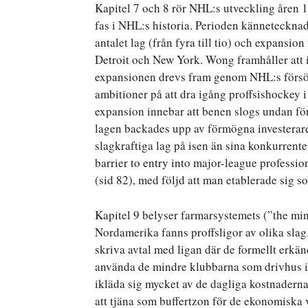
Kapitel 7 och 8 rör NHL:s utveckling åren 
fas i NHL:s historia. Perioden kännetecknad
antalet lag (från fyra till tio) och expansi
Detroit och New York. Wong framhåller att in
expansionen drevs fram genom NHL:s försök
ambitioner på att dra igång proffsishockey
expansion innebar att benen slogs undan för 
lagen backades upp av förmögna investerare, 
slagkraftiga lag på isen än sina konkurrente
barrier to entry into major-league professio
(sid 82), med följd att man etablerade sig 
Kapitel 9 belyser farmarsystemets (”the mi
Nordamerika fanns proffsligor av olika slag
skriva avtal med ligan där de formellt erkä
använda de mindre klubbarna som drivhus i 
ikläda sig mycket av de dagliga kostnaderna
att tjäna som buffertzon för de ekonomiska 