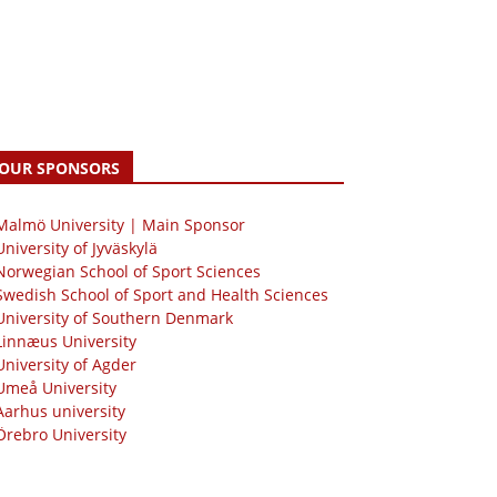
OUR SPONSORS
 Malmö University | Main Sponsor
University of Jyväskylä
Norwegian School of Sport Sciences
Swedish School of Sport and Health Sciences
University of Southern Denmark
Linnæus University
University of Agder
Umeå University
Aarhus university
Örebro University