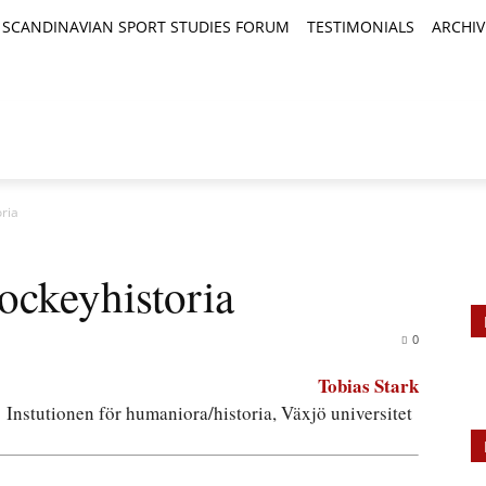
SCANDINAVIAN SPORT STUDIES FORUM
TESTIMONIALS
ARCHIV
TICLES
BOOK REVIEWS
NEWS
JOURNALS
ria
ckeyhistoria
0
Tobias Stark
Instutionen för humaniora/historia, Växjö universitet