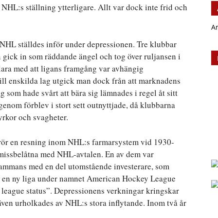
HL:s ställning ytterligare. Allt var dock inte frid och
A
 NHL ställdes inför under depressionen. Tre klubbar
n gick in som räddande ängel och tog över ruljansen i
lara med att ligans framgång var avhängig
ll enskilda lag utgick man dock från att marknadens
 som hade svårt att bära sig lämnades i regel åt sitt
genom förblev i stort sett outnyttjade, då klubbarna
tyrkor och svagheter.
h rör en resning inom NHL:s farmarsystem vid 1930-
g missbelåtna med NHL-avtalen. En av dem var
ammans med en del utomstående investerare, som
HA en ny liga under namnet American Hockey League
league status”. Depressionens verkningar kringskar
en urholkades av NHL:s stora inflytande. Inom två år