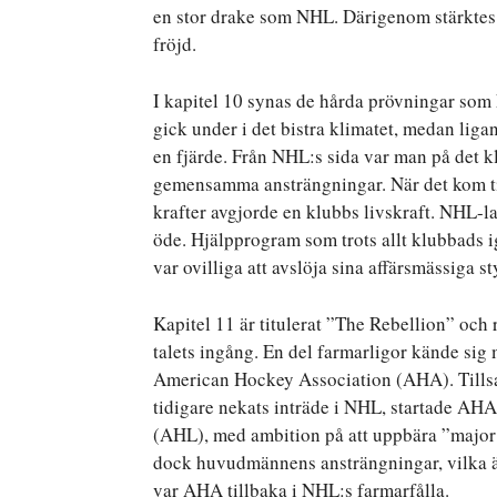
en stor drake som NHL. Därigenom stärktes N
fröjd.
I kapitel 10 synas de hårda prövningar som
gick under i det bistra klimatet, medan liga
en fjärde. Från NHL:s sida var man på det k
gemensamma ansträngningar. När det kom ti
krafter avgjorde en klubbs livskraft. NHL-lag
öde. Hjälpprogram som trots allt klubbads i
var ovilliga att avslöja sina affärsmässiga s
Kapitel 11 är titulerat ”The Rebellion” oc
talets ingång. En del farmarligor kände si
American Hockey Association (AHA). Tills
tidigare nekats inträde i NHL, startade A
(AHL), med ambition på att uppbära ”major 
dock huvudmännens ansträngningar, vilka äv
var AHA tillbaka i NHL:s farmarfålla.