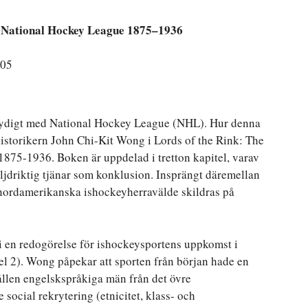
e National Hockey League 1875–1936
005
tydigt med National Hockey League (NHL). Hur denna
istorikern John Chi-Kit Wong i Lords of the Rink: The
875-1936. Boken är uppdelad i tretton kapitel, varav
följdriktig tjänar som konklusion. Insprängt däremellan
 nordamerikanska ishockeyherravälde skildras på
i en redogörelse för ishockeysportens uppkomst i
el 2). Wong påpekar att sporten från början hade en
ållen engelskspråkiga män från det övre
 social rekrytering (etnicitet, klass- och