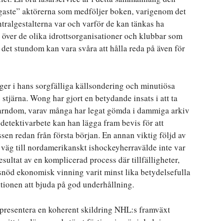
igaste” aktörerna som medföljer boken, varigenom det
entralgestalterna var och varför de kan tänkas ha
 över de olika idrottsorganisationer och klubbar som
 det stundom kan vara svåra att hålla reda på även för
ger i hans sorgfälliga källsondering och minutiösa
tjärna. Wong har gjort en betydande insats i att ta
arndom, varav många har legat gömda i dammiga arkiv
a detektivarbete kan han lägga fram bevis för att
sen redan från första början. En annan viktig följd av
 väg till nordamerikanskt ishockeyherravälde inte var
sultat av en komplicerad process där tillfälligheter,
 snöd ekonomisk vinning varit minst lika betydelsefulla
itionen att bjuda på god underhållning.
t presentera en koherent skildring NHL:s framväxt