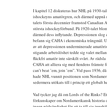
I kapitel 12 diskuteras hur NHL på 1930-ta
ishockeyns amatörgren, och därmed uppnå n
talets första decennier framstod Canadia
största ishockeyförbund. På 1920-talet bl
därmed dess inflytande. Depressionen slog 
befann sig CAHA i ekonomiska trångmål. Ut
av att depressionen underminerade amatöri
stigande arbetslöshet tedde sig valet mellan 
fläckfri amatör inte särskilt svårt. Av rädsl
CAHA att alliera sig med fiendens främste fö
can’t beat ’em, join ’em”. Vid pass 1936, d
hade NHL vunnit positionen som Nordameri
sedermera utökats till i princip ett globalt 
Vad tycker jag då om Lords of the Rinks? Ett 
förkunskaper om Nordamerikansk historia och
ingen nödvändighet för att ta till sig inneh