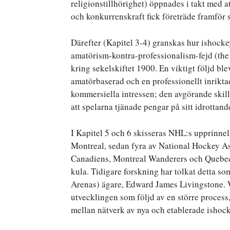
religionstillhörighet) öppnades i takt med at
och konkurrenskraft fick företräde framför 
Därefter (Kapitel 3-4) granskas hur ishockey
amatörism-kontra-professionalism-fejd (the
kring sekelskiftet 1900. En viktigt följd ble
amatörbaserad och en professionellt inrikta
kommersiella intressen; den avgörande skil
att spelarna tjänade pengar på sitt idrottand
I Kapitel 5 och 6 skisseras NHL:s upprinne
Montreal, sedan fyra av National Hockey A
Canadiens, Montreal Wanderers och Quebec B
kula. Tidigare forskning har tolkat detta so
Arenas) ägare, Edward James Livingstone. 
utvecklingen som följd av en större proces
mellan nätverk av nya och etablerade ishoc