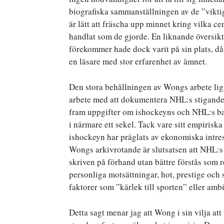
biografiska sammanställningen av de ”vikt
är lätt att fräscha upp minnet kring vilka c
handlat som de gjorde. En liknande översikt
förekommer hade dock varit på sin plats, då
en läsare med stor erfarenhet av ämnet.
Den stora behållningen av Wongs arbete lig
arbete med att dokumentera NHL:s stigande s
fram uppgifter om ishockeyns och NHL:s b
i närmare ett sekel. Tack vare sitt empirisk
ishockeyn har präglats av ekonomiska intres
Wongs arkivrotande är slutsatsen att NHL:s
skriven på förhand utan bättre förstås som re
personliga motsättningar, hot, prestige och
faktorer som ”kärlek till sporten” eller amb
Detta sagt menar jag att Wong i sin vilja at