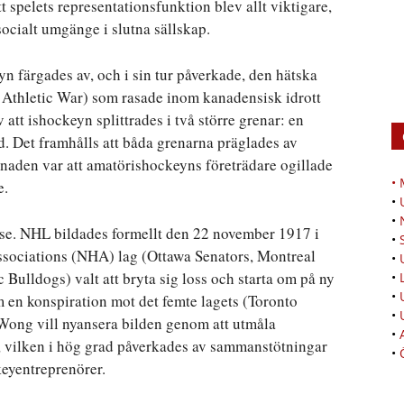
t spelets representationsfunktion blev allt viktigare,
socialt umgänge i slutna sällskap.
n färgades av, och i sin tur påverkade, den hätska
 Athletic War) som rasade inom kanadensisk idrott
v att ishockeyn splittrades i två större grenar: en
d. Det framhålls att båda grenarna präglades av
lnaden var att amatörishockeyns företrädare ogillade
•
e.
•
•
lse. NHL bildades formellt den 22 november 1917 i
•
ssociations (NHA) lag (Ottawa Senators, Montreal
•
ulldogs) valt att bryta sig loss och starta om på ny
•
•
m en konspiration mot det femte lagets (Toronto
•
Wong vill nyansera bilden genom att utmåla
•
s, vilken i hög grad påverkades av sammanstötningar
•
keyentreprenörer.