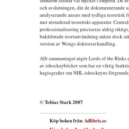
stundom fastnar väl mycket i empirin. De avs
och avslutningen, där de dokumenterande am
analyserande ansats med tydliga teoretisk 
mer utstuderad teoretiskt apparatur. Centr
professionalisering preciseras aldrig riktig
bakåtlutade teorianvändning måste dock sät
version av Wongs doktorsavhandling.
Allt sammantaget utgör Lords of the Rinks e
av ishockeyböcker som har en viktig funktion
hagiografier om NHL-ishockeyns förgrunds
© Tobias Stark 2007
Köp boken från
Adlibris.se