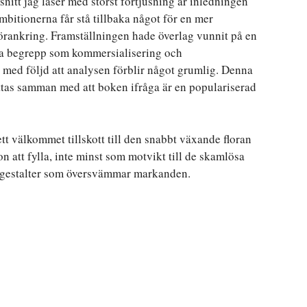
nitt jag läser med störst förtjusning är inledningen
bitionerna får stå tillbaka något för en mer
förankring. Framställningen hade överlag vunnit på en
ala begrepp som kommersialisering och
t, med följd att analysen förblir något grumlig. Denna
tas samman med att boken ifråga är en populariserad
tt välkommet tillskott till den snabbt växande floran
 att fylla, inte minst som motvikt till de skamlösa
gestalter som översvämmar markanden.