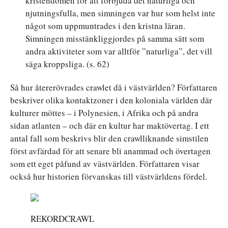
kristendomen för att förbjuda det naturliga och
njutningsfulla, men simningen var hur som helst inte
något som uppmuntrades i den kristna läran.
Simningen misstänkliggjordes på samma sätt som
andra aktiviteter som var alltför ”naturliga”, det vill
säga kroppsliga. (s. 62)
Så hur återerövrades crawlet då i västvärlden? Författaren
beskriver olika kontaktzoner i den koloniala världen där
kulturer möttes – i Polynesien, i Afrika och på andra
sidan atlanten – och där en kultur har maktövertag. I ett
antal fall som beskrivs blir den crawlliknande simstilen
först avfärdad för att senare bli anammad och övertagen
som ett eget påfund av västvärlden. Författaren visar
också hur historien förvanskas till västvärldens fördel.
REKORDCRAWL