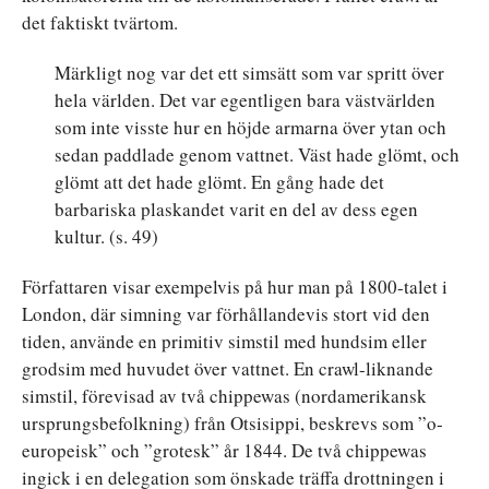
det faktiskt tvärtom.
Märkligt nog var det ett simsätt som var spritt över
hela världen. Det var egentligen bara västvärlden
som inte visste hur en höjde armarna över ytan och
sedan paddlade genom vattnet. Väst hade glömt, och
glömt att det hade glömt. En gång hade det
barbariska plaskandet varit en del av dess egen
kultur. (s. 49)
Författaren visar exempelvis på hur man på 1800-talet i
London, där simning var förhållandevis stort vid den
tiden, använde en primitiv simstil med hundsim eller
grodsim med huvudet över vattnet. En crawl-liknande
simstil, förevisad av två chippewas (nordamerikansk
ursprungsbefolkning) från Otsisippi, beskrevs som ”o-
europeisk” och ”grotesk” år 1844. De två chippewas
ingick i en delegation som önskade träffa drottningen i