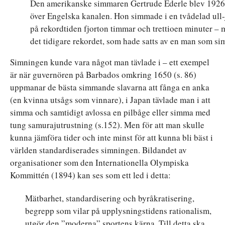
Den amerikanske simmaren Gertrude Ederle blev 1926 
över Engelska kanalen. Hon simmade i en tvådelad ull
på rekordtiden fjorton timmar och trettioen minuter –
det tidigare rekordet, som hade satts av en man som si
Simningen kunde vara något man tävlade i – ett exempel
är när guvernören på Barbados omkring 1650 (s. 86)
uppmanar de bästa simmande slavarna att fånga en anka
(en kvinna utsågs som vinnare), i Japan tävlade man i att
simma och samtidigt avlossa en pilbåge eller simma med
tung samurajutrustning (s.152). Men för att man skulle
kunna jämföra tider och inte minst för att kunna bli bäst i
världen standardiserades simningen. Bildandet av
organisationer som den Internationella Olympiska
Kommittén (1894) kan ses som ett led i detta:
Mätbarhet, standardisering och byråkratisering,
begrepp som vilar på upplysningstidens rationalism,
utgör den ”moderna” sportens kärna. Till detta ska