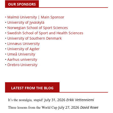
OUR SPONSORS
• Malmö University | Main Sponsor
•
University of Jyväskylä
•
Norwegian School of Sport Sciences
•
Swedish School of Sport and Health Sciences
•
University of Southern Denmark
•
Linnæus University
•
University of Agder
•
Umeå University
•
Aarhus university
•
Örebro University
LATEST FROM THE BLOG
It’s the nostalgia, stupid!
July 31, 2026
Erkki Vetten­­niemi
Three lessons from the World Cup
July 27, 2026
David Rowe