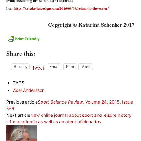
kvinnors simning och simdräkter i historiskt
ljus.
https://katedaviesdesigns.com/2016/09/08/return-to-the-water/
Copyright © Katarina Schenker 2017
Share this:
Tweet
Bluesky
Email
Print
More
TAGS
Axel Andersson
Previous article
Sport Science Review
, Volume 24, 2015, Issue
5–6
Next article
New online journal about sport and leisure history
– for academic as well as amateur aficionados