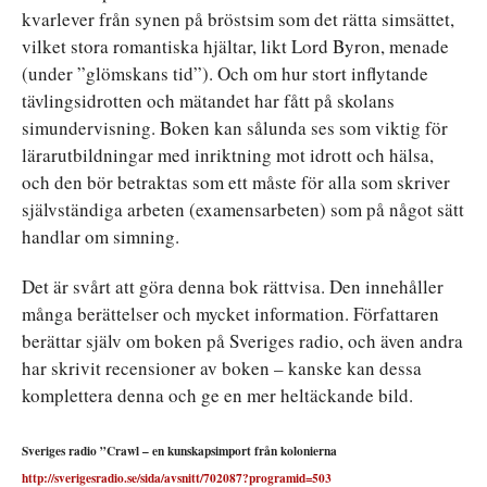
kvarlever från synen på bröstsim som det rätta simsättet,
vilket stora romantiska hjältar, likt Lord Byron, menade
(under ”glömskans tid”). Och om hur stort inflytande
tävlingsidrotten och mätandet har fått på skolans
simundervisning. Boken kan sålunda ses som viktig för
lärarutbildningar med inriktning mot idrott och hälsa,
och den bör betraktas som ett måste för alla som skriver
självständiga arbeten (examensarbeten) som på något sätt
handlar om simning.
Det är svårt att göra denna bok rättvisa. Den innehåller
många berättelser och mycket information. Författaren
berättar själv om boken på Sveriges radio, och även andra
har skrivit recensioner av boken – kanske kan dessa
komplettera denna och ge en mer heltäckande bild.
Sveriges radio ”Crawl – en kunskapsimport från kolonierna
http://sverigesradio.se/sida/avsnitt/702087?programid=503