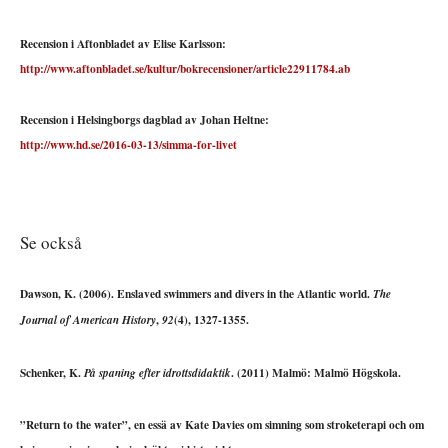
Recension i Aftonbladet av Elise Karlsson:
http://www.aftonbladet.se/kultur/bokrecensioner/article22911784.ab
Recension i Helsingborgs dagblad av Johan Heltne:
http://www.hd.se/2016-03-13/simma-for-livet
Se också
Dawson, K. (2006). Enslaved swimmers and divers in the Atlantic world.
The
,
(4), 1327-1355.
Journal of American History
92
Schenker, K.
. (2011) Malmö: Malmö Högskola.
På spaning efter idrottsdidaktik
”Return to the water”, en essä av Kate Davies om simning som stroketerapi och om