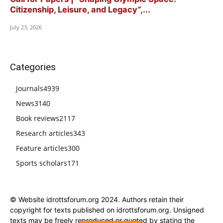
Citizenship, Leisure, and Legacy”,...
July 23, 2026
Categories
Journals
4939
News
3140
Book reviews
2117
Research articles
343
Feature articles
300
Sports scholars
171
© Website idrottsforum.org 2024. Authors retain their
copyright for texts published on idrottsforum.org. Unsigned
texts may be freely reproduced or quoted by stating the