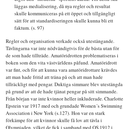
läggas medialisering, då nya regler och resultat
skulle kommuniceras på ett öppet och tillgängligt
sätt för att standardiseringen skulle kunna bli ett
faktum. (s. 97)
Regler och organisation verkade också utestängande.
Tävlingarna var inte nödvändigtvis för de bästa utan för
de som hade tillträde. Amatöridrotten problematiseras i
boken som den vita västvärldens påfund. Amatöridrott
var fint, och för att kunna vara amatöridrottare krävdes
att man hade fritid att träna på och att man hade
tillräckligt med pengar. Duktiga simmare blev utestängda
på grund av att de hade tjänat pengar på sitt simmande.
Från början var inte kvinnor heller inkluderade. Charlotte
Epstein var 1917 med och grundade Women´s Swimming
Association i New York (s.127). Hon var en stark
förkämpe för att kvinnor skulle få lov att tävla i
Olympiaden, vilket de fick i samband med OS 1912 i