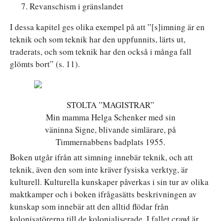
Revanschism i gränslandet
I dessa kapitel ges olika exempel på att ”[s]imning är en
teknik och som teknik har den uppfunnits, lärts ut,
traderats, och som teknik har den också i många fall
glömts bort” (s. 11).
STOLTA ”MAGISTRAR”
Min mamma Helga Schenker med sin
väninna Signe, blivande simlärare, på
Timmernabbens badplats 1955.
Boken utgår ifrån att simning innebär teknik, och att
teknik, även den som inte kräver fysiska verktyg, är
kulturell. Kulturella kunskaper påverkas i sin tur av olika
maktkamper och i boken ifrågasätts beskrivningen av
kunskap som innebär att den alltid flödar från
kolonisatörerna till de kolonialiserade. I fallet crawl är