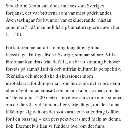
Stockholm (detta kan dock inte ses som Sveriges
förtjänst, det var britterna som var mest pådrivande).
Även tävlingar för kvinnor var exkluderande (nästan
ännu mer?), då man höll hårt på amatörreglerna även här
(s. 136).
Författaren menar att simning idag är en global
klassfråga. Fattiga, även i Sverige, simmar sämre. Vilka
lärdomar kan dras från det? Ja, en är att simning behöver
förstås på samhällsnivå och utifrån kulturella perspektiv.
Tekniska och metodiska diskussioner inom
idrottslärarutbildningarna – om huruvida det är bröstsim
eller något annat simsätt som man ska börja med, om det
måste vara just 200 meter som eleverna ska kunna simma,
om de får vila vid kanten efter varje längd, om de ska ha
kläder på sig och om det ska vara i ett vattendrag istället
för i en bassäng – kan perspektiveras med hjälp av denna
bok. Exempelvis kan vi fundera över om det finns