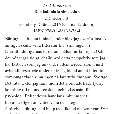
Axel Andersson
Den koloniala simskolan
215 sidor, hft.
Göteborg: Glänta 2016 (Glänta Hardcore)
ISBN 978-91-86133-76-4
När jag fick boken i mina händer blev jag överförtjust. Nu
äntligen skulle vi få litteratur till ”simningen” i
lärarutbildningarnas idrott och hälsa-inriktningar. Och
det bör sägas tidigt, det är med detta perspektiv som jag
har läst och som jag använder i denna recension. I mitt
avhandlingsarbete undersökte jag bland annat litteratur
som omgärdade simningen på lärarutbildningar i Sverige.
Det fåtal texter jag fann inom detta område hade tydlig
koppling till naturvetenskap, och i viss mån till
psykologi. Enligt dessa handlar simkunnighet
huvudsakligen om vattenvana och stegvis
färdighetsträning med hjälp av olika teknikövningar.
Den