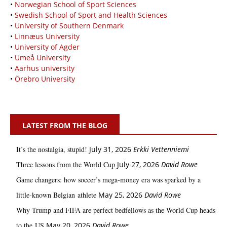
•
Norwegian School of Sport Sciences
•
Swedish School of Sport and Health Sciences
•
University of Southern Denmark
•
Linnæus University
•
University of Agder
•
Umeå University
•
Aarhus university
•
Örebro University
LATEST FROM THE BLOG
It’s the nostalgia, stupid!
July 31, 2026
Erkki Vetten­­niemi
Three lessons from the World Cup
July 27, 2026
David Rowe
Game changers: how soccer’s mega‑money era was sparked by a
little‑known Belgian athlete
May 25, 2026
David Rowe
Why Trump and FIFA are perfect bedfellows as the World Cup heads
to the US
May 20, 2026
David Rowe